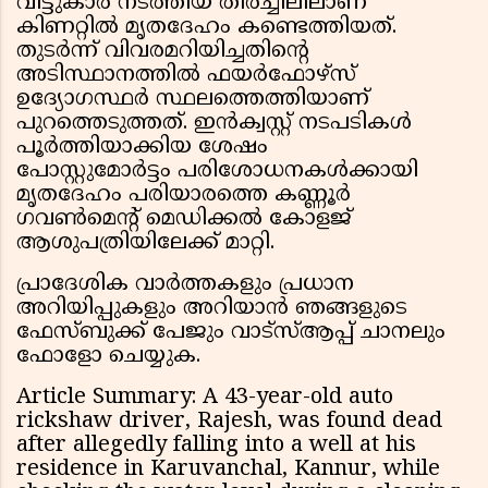
വീട്ടുകാർ നടത്തിയ തിരച്ചിലിലാണ്
കിണറ്റിൽ മൃതദേഹം കണ്ടെത്തിയത്.
തുടർന്ന് വിവരമറിയിച്ചതിന്റെ
അടിസ്ഥാനത്തിൽ ഫയർഫോഴ്സ്
ഉദ്യോഗസ്ഥർ സ്ഥലത്തെത്തിയാണ്
പുറത്തെടുത്തത്. ഇൻക്വസ്റ്റ് നടപടികൾ
പൂർത്തിയാക്കിയ ശേഷം
പോസ്റ്റുമോര്‍ട്ടം പരിശോധനകൾക്കായി
മൃതദേഹം പരിയാരത്തെ കണ്ണൂർ
ഗവൺമെന്റ് മെഡിക്കൽ കോളജ്
ആശുപത്രിയിലേക്ക് മാറ്റി.
പ്രാദേശിക വാർത്തകളും പ്രധാന
അറിയിപ്പുകളും അറിയാൻ ഞങ്ങളുടെ
ഫേസ്ബുക്ക് പേജും വാട്സ്ആപ്പ് ചാനലും
ഫോളോ ചെയ്യുക.
Article Summary: A 43-year-old auto
rickshaw driver, Rajesh, was found dead
after allegedly falling into a well at his
residence in Karuvanchal, Kannur, while