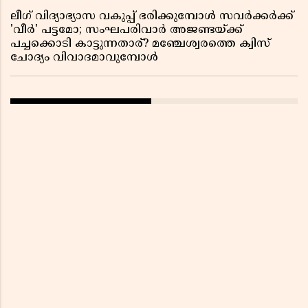
ലീഗ് വിദ്യാഭ്യാസ വകുപ്പ് ഭരിക്കുമ്പോൾ സവർക്കർക്ക്
'വീർ' പട്ടമോ; സംഘപരിവാർ അജണ്ടയ്ക്ക്
പച്ചക്കൊടി കാട്ടുന്നതാര്? മഞ്ചേശ്വരത്തെ ക്വിസ്
ചോദ്യം വിവാദമാവുമ്പോൾ