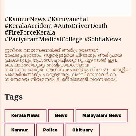
#KannurNews #Karuvanchal
#KeralaAccident #AutoDriverDeath
#FireForceKerala
#PariyaramMedicalCollege #SobhaNews
ഇവിടെ വായനക്കാർക്ക് അഭിപ്രായങ്ങൾ
രേഖപ്പെടുത്താം. സ്വതന്ത്രമായ ചിന്തയും അഭിപ്രായ
പ്രകടനവും പ്രോത്സാഹിപ്പിക്കുന്നു. എന്നാൽ ഇവ
കെവാർത്തയുടെ അഭിപ്രായങ്ങളായി
കണക്കാക്കരുത്. അധിക്ഷേപങ്ങളും വിദ്വേഷ - അശ്ലീല
പരാമർശങ്ങളും പാടുള്ളതല്ല. ലംഘിക്കുന്നവർക്ക്
ശക്തമായ നിയമനടപടി നേരിടേണ്ടി വന്നേക്കാം.
Tags
Kerala News
News
Malayalam News
Kannur
Police
Obituary