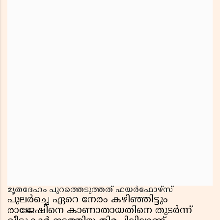
മൃതദേഹം പുറത്തെടുത്തത് ഫയർഫോഴ്സ്
പുലർച്ചെ ഏറെ നേരം കഴിഞ്ഞിട്ടും
രാജേഷിനെ കാണാതായതിനെ തുടർന്ന്