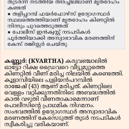
തുടർന്ന് നടത്തിയ തിരച്ചിലിലാണ് മൃതദേഹം
കണ്ടത്
● തളിപ്പറമ്പ് ഫയർഫോഴ്സ് ഉദ്യോഗസ്ഥർ
സ്ഥലത്തെത്തിയാണ് മൃതദേഹം കിണറ്റിൽ
നിന്നും പുറത്തെടുത്തത്
● പോലീസ് ഇൻക്വസ്റ്റ് നടപടികൾ
പൂർത്തിയാക്കി അസ്വാഭാവിക മരണത്തിന്
കേസ് രജിസ്റ്റർ ചെയ്തു
കണ്ണൂർ: (KVARTHA)
കരുവഞ്ചാലിൽ
ഓട്ടോ റിക്ഷ ഡ്രൈവറെ വീട്ടുമുറ്റത്തെ
കിണറ്റിൽ വീണ് മരിച്ച നിലയിൽ കണ്ടെത്തി.
കൂളാമ്പിയിലെ പുളിയൻപറമ്പിൽ
രാജേഷ് (43) ആണ് മരിച്ചത്. കിണറ്റിലെ
വെള്ളം വറ്റിക്കുന്നതിനിടെ അബദ്ധത്തിൽ
കാൽ വഴുതി വീണതാകാമെന്നാണ്
പൊലീസിന്റെ പ്രാഥമിക നിഗമനം.
സംഭവത്തിൽ ഉദ്യോഗസ്ഥർ അസ്വാഭാവിക
മരണത്തിന് കേസെടുത്ത് തുടർ നടപടികൾ
സ്വീകരിച്ചു വരികയാണ്.