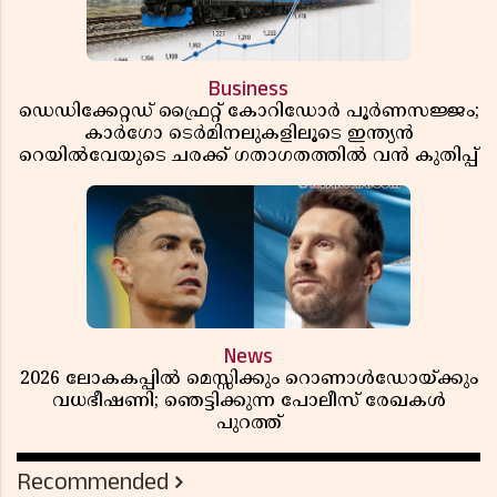
Business
ഡെഡിക്കേറ്റഡ് ഫ്രൈറ്റ് കോറിഡോർ പൂർണസജ്ജം;
കാർഗോ ടെർമിനലുകളിലൂടെ ഇന്ത്യൻ
റെയിൽവേയുടെ ചരക്ക് ഗതാഗതത്തിൽ വൻ കുതിപ്പ്
News
2026 ലോകകപ്പിൽ മെസ്സിക്കും റൊണാൾഡോയ്ക്കും
വധഭീഷണി; ഞെട്ടിക്കുന്ന പോലീസ് രേഖകൾ
പുറത്ത്
Recommended