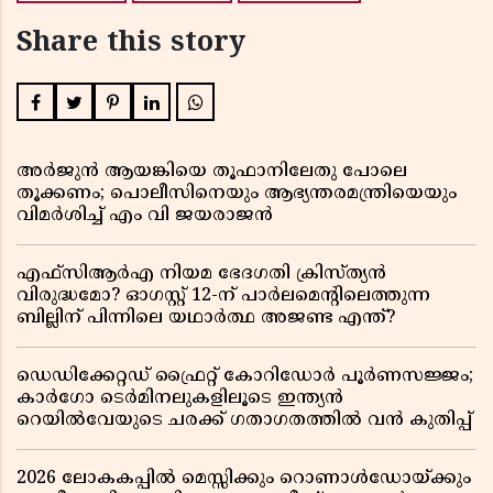
Share this story
അർജുൻ ആയങ്കിയെ തൂഫാനിലേതു പോലെ
തൂക്കണം; പൊലീസിനെയും ആഭ്യന്തരമന്ത്രിയെയും
വിമർശിച്ച് എം വി ജയരാജൻ
എഫ്സിആർഎ നിയമ ഭേദഗതി ക്രിസ്ത്യൻ
വിരുദ്ധമോ? ഓഗസ്റ്റ് 12-ന് പാർലമെന്റിലെത്തുന്ന
ബില്ലിന് പിന്നിലെ യഥാർത്ഥ അജണ്ട എന്ത്?
ഡെഡിക്കേറ്റഡ് ഫ്രൈറ്റ് കോറിഡോർ പൂർണസജ്ജം;
കാർഗോ ടെർമിനലുകളിലൂടെ ഇന്ത്യൻ
റെയിൽവേയുടെ ചരക്ക് ഗതാഗതത്തിൽ വൻ കുതിപ്പ്
2026 ലോകകപ്പിൽ മെസ്സിക്കും റൊണാൾഡോയ്ക്കും