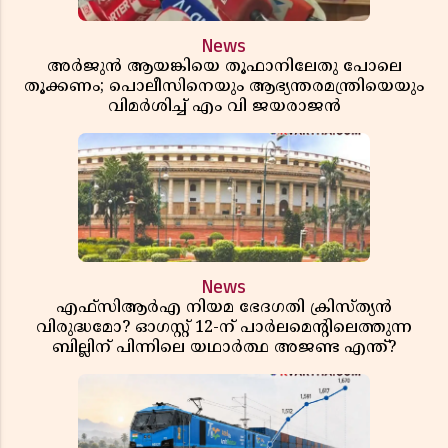
News
അർജുൻ ആയങ്കിയെ തൂഫാനിലേതു പോലെ
തൂക്കണം; പൊലീസിനെയും ആഭ്യന്തരമന്ത്രിയെയും
വിമർശിച്ച് എം വി ജയരാജൻ
News
എഫ്സിആർഎ നിയമ ഭേദഗതി ക്രിസ്ത്യൻ
വിരുദ്ധമോ? ഓഗസ്റ്റ് 12-ന് പാർലമെന്റിലെത്തുന്ന
ബില്ലിന് പിന്നിലെ യഥാർത്ഥ അജണ്ട എന്ത്?