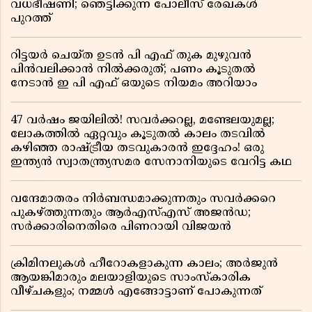
വധഭീഷണി; ഞെട്ടിക്കുന്ന പോലീസ് രേഖകൾ
പുറത്ത്
റിട്ടയർ ചെയ്ത ഉടൻ പി എഫ് തുക മുഴുവൻ
പിൻവലിക്കാൻ നിൽക്കരുത്; പണം കൂടുതൽ
നേടാൻ ഇ പി എഫ് ഒയുടെ നിയമം അറിയാം
47 വർഷം ജയിലിൽ! സവർക്കറല്ല, മണ്ടേലയുമല്ല;
ലോകത്തിൽ ഏറ്റവും കൂടുതൽ കാലം തടവിൽ
കഴിഞ്ഞ രാഷ്ട്രീയ തടവുകാരൻ ഇദ്ദേഹം! ഒരു
ഇന്ത്യൻ സ്വാതന്ത്ര്യസമര സേനാനിയുടെ വേറിട്ട കഥ
വന്ദേമാതരം നിർബന്ധമാക്കുന്നതും സവർക്കറെ
പുകഴ്ത്തുന്നതും ആർഎസ്എസ് അജൻഡ;
സർക്കാരിനെതിരെ പിണറായി വിജയൻ
ക്രിമിനലുകൾ ഹീറോകളാകുന്ന കാലം; അർജുൻ
ആയങ്കിമാരും മലയാളിയുടെ സാംസ്കാരിക
വീഴ്ചകളും; നമ്മൾ എങ്ങോട്ടാണ് പോകുന്നത്