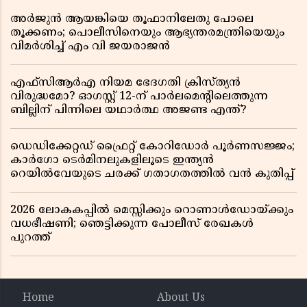
അർജുൻ ആയങ്കിയെ തൂഫാനിലേതു പോലെ
തൂക്കണം; പൊലീസിനെയും ആഭ്യന്തരമന്ത്രിയെയും
വിമർശിച്ച് എം വി ജയരാജൻ
എഫ്സിആർഎ നിയമ ഭേദഗതി ക്രിസ്ത്യൻ
വിരുദ്ധമോ? ഓഗസ്റ്റ് 12-ന് പാർലമെന്റിലെത്തുന്ന
ബില്ലിന് പിന്നിലെ യഥാർത്ഥ അജണ്ട എന്ത്?
ഡെഡിക്കേറ്റഡ് ഫ്രൈറ്റ് കോറിഡോർ പൂർണസജ്ജം;
കാർഗോ ടെർമിനലുകളിലൂടെ ഇന്ത്യൻ
റെയിൽവേയുടെ ചരക്ക് ഗതാഗതത്തിൽ വൻ കുതിപ്പ്
2026 ലോകകപ്പിൽ മെസ്സിക്കും റൊണാൾഡോയ്ക്കും
വധഭീഷണി; ഞെട്ടിക്കുന്ന പോലീസ് രേഖകൾ
പുറത്ത്
Home
About Us