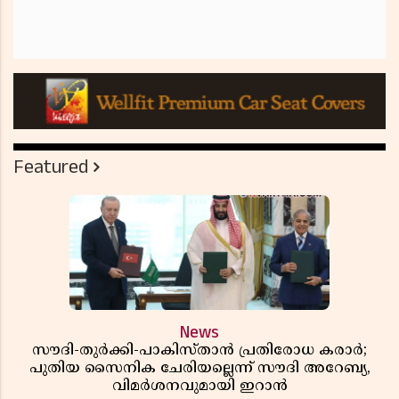
Featured
News
സൗദി-തുർക്കി-പാകിസ്താൻ പ്രതിരോധ കരാർ;
പുതിയ സൈനിക ചേരിയല്ലെന്ന് സൗദി അറേബ്യ,
വിമർശനവുമായി ഇറാൻ