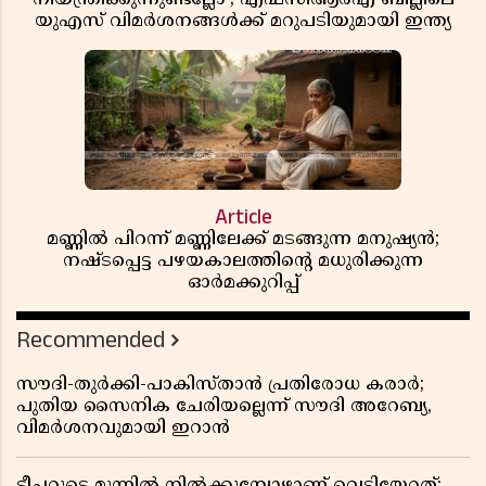
യുഎസ് വിമർശനങ്ങൾക്ക് മറുപടിയുമായി ഇന്ത്യ
Article
മണ്ണിൽ പിറന്ന് മണ്ണിലേക്ക് മടങ്ങുന്ന മനുഷ്യൻ;
നഷ്ടപ്പെട്ട പഴയകാലത്തിൻ്റെ മധുരിക്കുന്ന
ഓർമക്കുറിപ്പ്
Recommended
സൗദി-തുർക്കി-പാകിസ്താൻ പ്രതിരോധ കരാർ;
പുതിയ സൈനിക ചേരിയല്ലെന്ന് സൗദി അറേബ്യ,
വിമർശനവുമായി ഇറാൻ
ടീച്ചറുടെ മുന്നിൽ നിൽക്കുമ്പോഴാണ് വെടിയേറ്റത്;