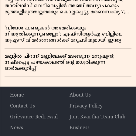
തായ്‌ലൻഡ് വെടിവെപ്പിൽ അഞ്ച് അധ്യാപകരും
മുത്തശ്ശീമുത്തശ്ശന്മാരും കൊല്ലപ്പെട്ടു, മരണസംഖ്യ 7;
ഞെട്ടിക്കുന്ന വെളിപ്പെടുത്തലുകൾ
‘വിദേശ ഫണ്ടുകൾ അമേരിക്കയും
നിയന്ത്രിക്കുന്നുണ്ടല്ലോ’; എഫ്സിആർഎ ബില്ലിലെ
യുഎസ് വിമർശനങ്ങൾക്ക് മറുപടിയുമായി ഇന്ത്യ
മണ്ണിൽ പിറന്ന് മണ്ണിലേക്ക് മടങ്ങുന്ന മനുഷ്യൻ;
നഷ്ടപ്പെട്ട പഴയകാലത്തിൻ്റെ മധുരിക്കുന്ന
ഓർമക്കുറിപ്പ്
Home
About Us
Contact Us
Privacy Policy
Grievance Redressal
Join Kvartha Team Club
News
Business