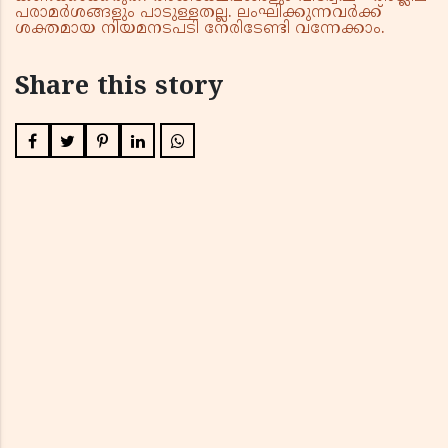
പരാമർശങ്ങളും പാടുള്ളതല്ല. ലംഘിക്കുന്നവർക്ക്
ശക്തമായ നിയമനടപടി നേരിടേണ്ടി വന്നേക്കാം.
Share this story