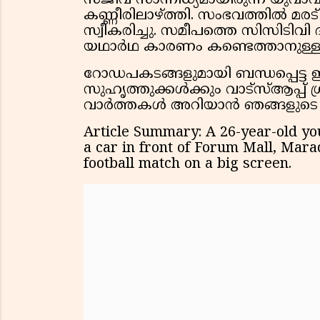
സജീവ സാന്നിധ്യമായിരുന്ന യുവാവ
കണ്ണീരിലാഴ്ത്തി. സംഭവത്തിൽ മ
സ്വീകരിച്ചു. സമീപത്തെ സിസിടിവി
യഥാർഥ കാരണം കണ്ടെത്താനുള്ള 
റോഡപകടങ്ങളുമായി ബന്ധപ്പെട്ട 
സുഹൃത്തുക്കൾക്കും വാട്സ്ആപ്പ് ഗ
വാർത്തകൾ അറിയാൻ ഞങ്ങളുടെ 
Article Summary: A 26-year-old yo
a car in front of Forum Mall, Mara
football match on a big screen.