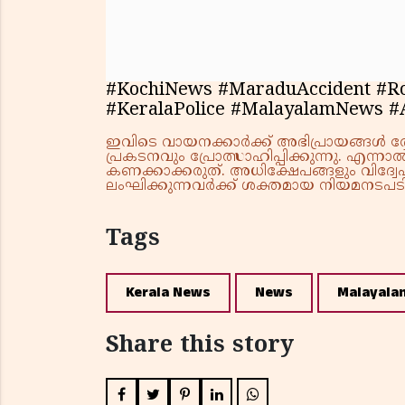
#KochiNews #MaraduAccident #R
#KeralaPolice #MalayalamNews
ഇവിടെ വായനക്കാർക്ക് അഭിപ്രായങ്ങൾ രേഖപ
പ്രകടനവും പ്രോത്സാഹിപ്പിക്കുന്നു. എന
കണക്കാക്കരുത്. അധിക്ഷേപങ്ങളും വിദ്വേഷ
ലംഘിക്കുന്നവർക്ക് ശക്തമായ നിയമനടപടി 
Tags
Kerala News
News
Malayala
Share this story