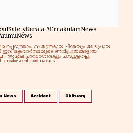
oadSafetyKerala #ErnakulamNews
 #AmmuNews
്പെടുത്താം. സ്വതന്ത്രമായ ചിന്തയും അഭിപ്രായ
്നാൽ ഇവ കെവാർത്തയുടെ അഭിപ്രായങ്ങളായി
 - അശ്ലീല പരാമർശങ്ങളും പാടുള്ളതല്ല.
നേരിടേണ്ടി വന്നേക്കാം.
m News
Accident
Obituary