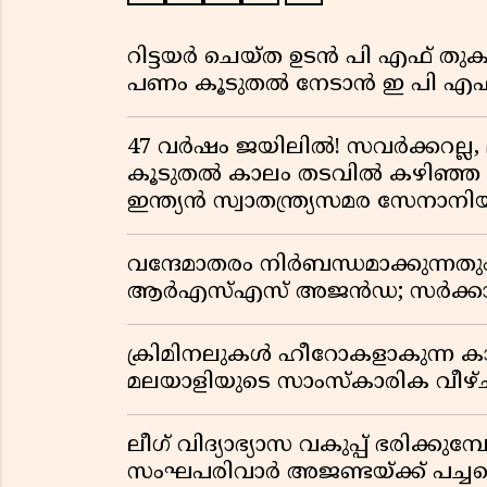
റിട്ടയർ ചെയ്ത ഉടൻ പി എഫ് തുക
പണം കൂടുതൽ നേടാൻ ഇ പി എഫ്
47 വർഷം ജയിലിൽ! സവർക്കറല്ല, 
കൂടുതൽ കാലം തടവിൽ കഴിഞ്ഞ രാ
ഇന്ത്യൻ സ്വാതന്ത്ര്യസമര സേനാനി
വന്ദേമാതരം നിർബന്ധമാക്കുന്നതു
ആർഎസ്എസ് അജൻഡ; സർക്കാര
ക്രിമിനലുകൾ ഹീറോകളാകുന്ന ക
മലയാളിയുടെ സാംസ്കാരിക വീഴ്ച
ലീഗ് വിദ്യാഭ്യാസ വകുപ്പ് ഭരിക്കുമ
സംഘപരിവാർ അജണ്ടയ്ക്ക് പച്ചക്ക