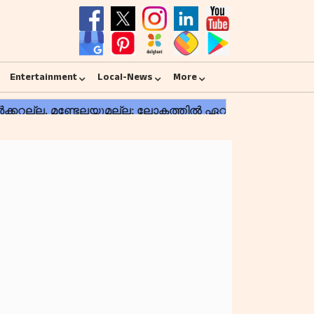
Entertainment
Local-News
More