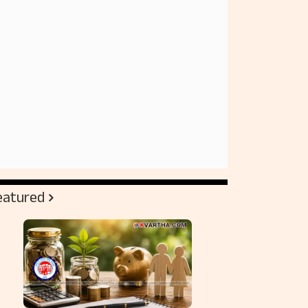
eatured