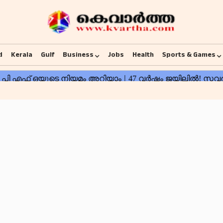
d
Kerala
Gulf
Business
Jobs
Health
Sports & Games