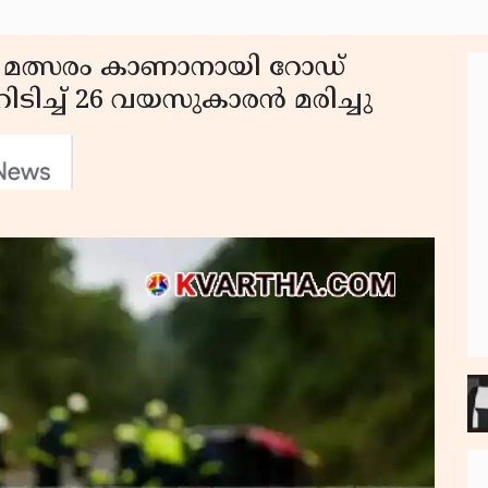
ൾ മത്സരം കാണാനായി റോഡ്
റിടിച്ച് 26 വയസുകാരൻ മരിച്ചു