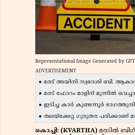
Representational Image Generated by GPT
ADVERTISEMENT
● മരട് അയിനി സ്വദേശി ബി. ആകാശ
● മരട് ഫോറം മാളിന് മുന്നിൽ വെച്
● ഇടിച്ച കാർ കുണ്ടന്നൂർ ഭാഗത്തുനി
● തലയ്ക്കേറ്റ ഗുരുതര പരിക്കാ
കൊച്ചി: (KVARTHA)
മരടിൽ ബിഗ്