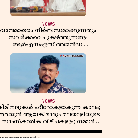
News
വന്ദേമാതരം നിർബന്ധമാക്കുന്നതും
സവർക്കറെ പുകഴ്ത്തുന്നതും
ആർഎസ്എസ് അജൻഡ;
ർക്കാരിനെതിരെ പിണറായി വിജയൻ
News
്രിമിനലുകൾ ഹീറോകളാകുന്ന കാലം;
ർജുൻ ആയങ്കിമാരും മലയാളിയുടെ
സാംസ്കാരിക വീഴ്ചകളും; നമ്മൾ
എങ്ങോട്ടാണ് പോകുന്നത്