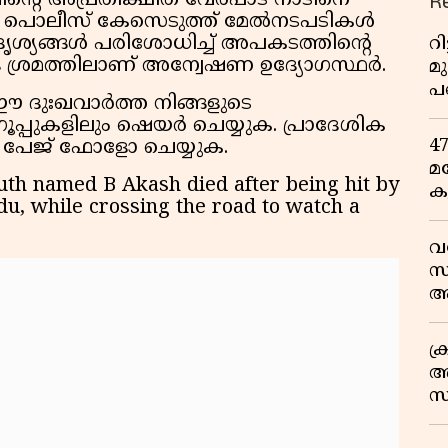
R
ിൻ്റെ അപ്രതീക്ഷിത വേർപാട് നാടിനെ
രട് പൊലീസ് കേസെടുത്ത് മേൽനടപടികൾ
 ദൃശ്യങ്ങൾ പരിശോധിച്ച് അപകടത്തിൻ്റെ
റ
ശ്രമത്തിലാണ് അന്വേഷണ ഉദ്യോഗസ്ഥർ.
മ
പ
ഈ ദുഃഖവാർത്ത നിങ്ങളുടെ
ഒ
്രൂപ്പുകളിലും ഷെയർ ചെയ്യുക. പ്രാദേശിക
4
പേജ് ഫോളോ ചെയ്യുക.
മ
uth named B Akash died after being hit by
ക
du, while crossing the road to watch a
ര
ഇ
വ
വ
സ
ആ
സ
ക
അ
സ
എ