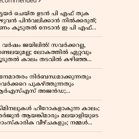
ecommended
ിട്ടയർ ചെയ്ത ഉടൻ പി എഫ് തുക
ുഴുവൻ പിൻവലിക്കാൻ നിൽക്കരുത്;
ണം കൂടുതൽ നേടാൻ ഇ പി എഫ്
യുടെ നിയമം അറിയാം
7 വർഷം ജയിലിൽ! സവർക്കറല്ല,
ണ്ടേലയുമല്ല; ലോകത്തിൽ ഏറ്റവും
ൂടുതൽ കാലം തടവിൽ കഴിഞ്ഞ
ാഷ്ട്രീയ തടവുകാരൻ ഇദ്ദേഹം! ഒരു
ന്ത്യൻ സ്വാതന്ത്ര്യസമര സേനാനിയുടെ
ന്ദേമാതരം നിർബന്ധമാക്കുന്നതും
േറിട്ട കഥ
വർക്കറെ പുകഴ്ത്തുന്നതും
ർഎസ്എസ് അജൻഡ;
ർക്കാരിനെതിരെ പിണറായി വിജയൻ
്രിമിനലുകൾ ഹീറോകളാകുന്ന കാലം;
ർജുൻ ആയങ്കിമാരും മലയാളിയുടെ
ാംസ്കാരിക വീഴ്ചകളും; നമ്മൾ
ങ്ങോട്ടാണ് പോകുന്നത്