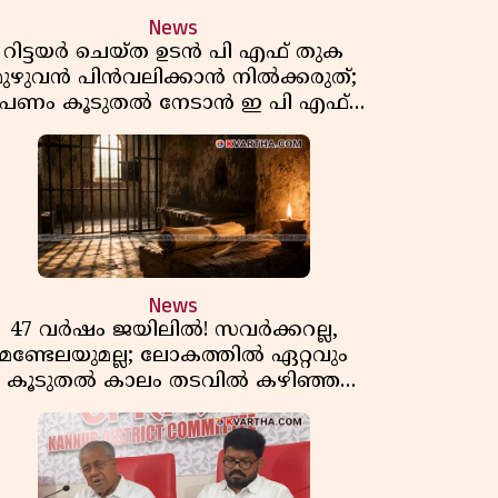
News
റിട്ടയർ ചെയ്ത ഉടൻ പി എഫ് തുക
മുഴുവൻ പിൻവലിക്കാൻ നിൽക്കരുത്;
പണം കൂടുതൽ നേടാൻ ഇ പി എഫ്
ഒയുടെ നിയമം അറിയാം
News
47 വർഷം ജയിലിൽ! സവർക്കറല്ല,
മണ്ടേലയുമല്ല; ലോകത്തിൽ ഏറ്റവും
കൂടുതൽ കാലം തടവിൽ കഴിഞ്ഞ
രാഷ്ട്രീയ തടവുകാരൻ ഇദ്ദേഹം! ഒരു
ന്ത്യൻ സ്വാതന്ത്ര്യസമര സേനാനിയുടെ
വേറിട്ട കഥ