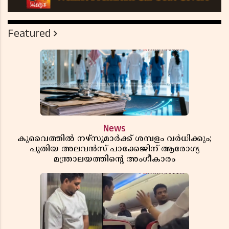
Featured
News
കുവൈത്തിൽ നഴ്‌സുമാർക്ക് ശമ്പളം വർധിക്കും;
പുതിയ അലവൻസ് പാക്കേജിന് ആരോഗ്യ
മന്ത്രാലയത്തിൻ്റെ അംഗീകാരം