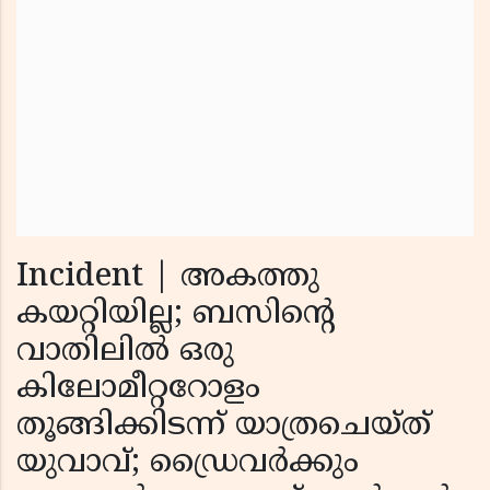
Incident | അകത്തു
കയറ്റിയില്ല; ബസിന്റെ
വാതിലിൽ ഒരു
കിലോമീറ്ററോളം
തൂങ്ങിക്കിടന്ന് യാത്രചെയ്ത്
യുവാവ്; ഡ്രൈവർക്കും