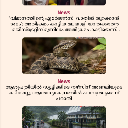
News
‘വിമാനത്തിൻ്റെ എമർജൻസി വാതിൽ തുറക്കാൻ
ശ്രമം’; അതിക്രമം കാട്ടിയ മലയാളി യാത്രക്കാരൻ
മജിസ്ട്രേറ്റിന് മുന്നിലും അതിക്രമം കാട്ടിയെന്ന്
പൊലീസ്
News
ആശുപത്രിയിൽ ഡ്യൂട്ടിക്കിടെ നഴ്സിന് അണലിയുടെ
കടിയേറ്റു; ആരോഗ്യകേന്ദ്രത്തിൽ പാമ്പുശല്യമെന്ന്
പരാതി