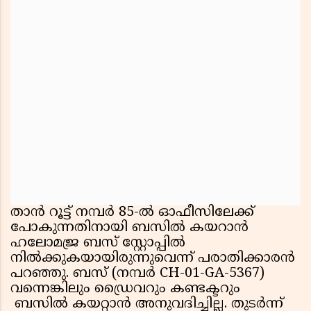
താൻ റൂട്ട് നമ്പർ 85-ൽ ഓഫീസിലേക്ക്
പോകുന്നതിനായി ബസിൽ കയറാൻ
ഹലോമജ്ര ബസ് സ്റ്റോപ്പിൽ
നിൽക്കുകയായിരുന്നുവെന്ന് പരാതിക്കാരൻ
പറഞ്ഞു. ബസ് (നമ്പർ CH-01-GA-5367)
വന്നെങ്കിലും ഡ്രൈവറും കണ്ടക്ടറും
ബസിൽ കയറ്റാൻ അനുവദിച്ചില്ല. തുടർന്ന്