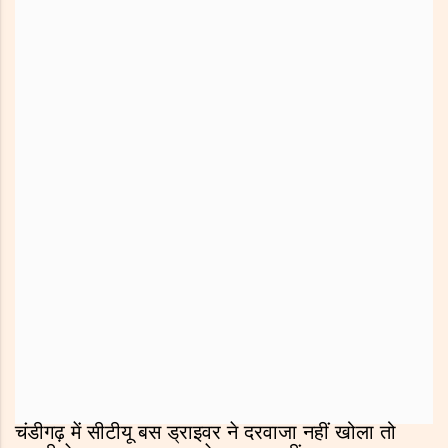
चंडीगढ़ में सीटीयू बस ड्राइवर ने दरवाजा नहीं खोला तो