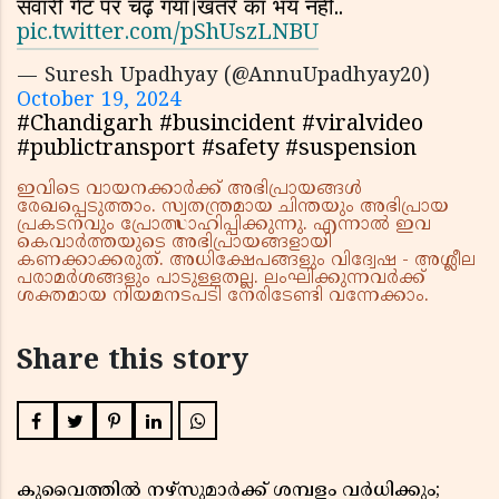
सवारी गेट पर चढ़ गया।खतरे का भय नहीं..
pic.twitter.com/pShUszLNBU
— Suresh Upadhyay (@AnnuUpadhyay20)
October 19, 2024
#Chandigarh #busincident #viralvideo
#publictransport #safety #suspension
ഇവിടെ വായനക്കാർക്ക് അഭിപ്രായങ്ങൾ
രേഖപ്പെടുത്താം. സ്വതന്ത്രമായ ചിന്തയും അഭിപ്രായ
പ്രകടനവും പ്രോത്സാഹിപ്പിക്കുന്നു. എന്നാൽ ഇവ
കെവാർത്തയുടെ അഭിപ്രായങ്ങളായി
കണക്കാക്കരുത്. അധിക്ഷേപങ്ങളും വിദ്വേഷ - അശ്ലീല
പരാമർശങ്ങളും പാടുള്ളതല്ല. ലംഘിക്കുന്നവർക്ക്
ശക്തമായ നിയമനടപടി നേരിടേണ്ടി വന്നേക്കാം.
Share this story
കുവൈത്തിൽ നഴ്‌സുമാർക്ക് ശമ്പളം വർധിക്കും;