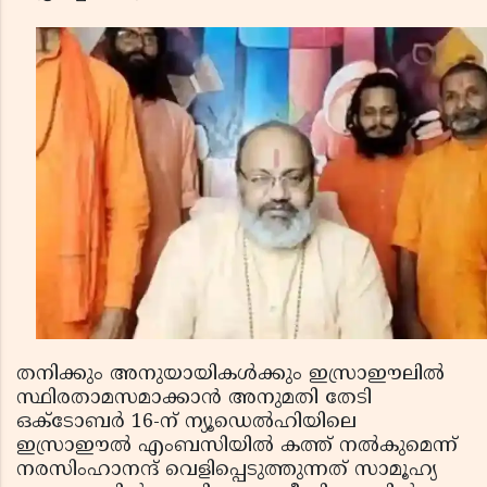
തനിക്കും അനുയായികൾക്കും ഇസ്രാഈലിൽ
സ്ഥിരതാമസമാക്കാൻ അനുമതി തേടി
ഒക്‌ടോബർ 16-ന് ന്യൂഡെൽഹിയിലെ
ഇസ്രാഈൽ എംബസിയിൽ കത്ത് നൽകുമെന്ന്
നരസിംഹാനന്ദ് വെളിപ്പെടുത്തുന്നത് സാമൂഹ്യ