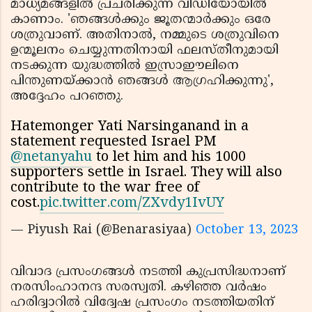
മാധ്യമങ്ങളിൽ പ്രചരിക്കുന്ന വീഡിയോയിൽ
കാണാം. 'ഞങ്ങൾക്കും ജൂതന്മാർക്കും ഒരേ
ശത്രുവാണ്. അതിനാൽ, നമ്മുടെ ശത്രുവിനെ
ഉന്മൂലനം ചെയ്യുന്നതിനായി ഫലസ്തീനുമായി
നടക്കുന്ന യുദ്ധത്തിൽ ഇസ്രാഈലിനെ
പിന്തുണയ്ക്കാൻ ഞങ്ങൾ ആഗ്രഹിക്കുന്നു',
അദ്ദേഹം പറഞ്ഞു.
Hatemonger Yati Narsinganand in a
statement requested Israel PM
@netanyahu
to let him and his 1000
supporters settle in Israel. They will also
contribute to the war free of
cost.
pic.twitter.com/ZXvdy1IvUY
— Piyush Rai (@Benarasiyaa)
October 13, 2023
വിവാദ പ്രസംഗങ്ങൾ നടത്തി കുപ്രസിദ്ധനാണ്
നരസിംഹാനന്ദ സരസ്വതി. കഴിഞ്ഞ വർഷം
ഹരിദ്വാറിൽ വിദ്വേഷ പ്രസംഗം നടത്തിയതിന്