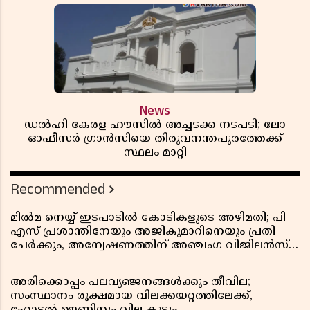
News
ഡൽഹി കേരള ഹൗസിൽ അച്ചടക്ക നടപടി; ലോ
ഓഫീസർ ഗ്രാൻസിയെ തിരുവനന്തപുരത്തേക്ക്
സ്ഥലം മാറ്റി
Recommended
മിൽമ നെയ്യ് ഇടപാടിൽ കോടികളുടെ അഴിമതി; പി
എസ് പ്രശാന്തിനേയും അജികുമാറിനെയും പ്രതി
ചേർക്കും, അന്വേഷണത്തിന് അഞ്ചംഗ വിജിലൻസ്
സംഘം
അരിക്കൊപ്പം പലവ്യഞ്ജനങ്ങൾക്കും തീവില;
സംസ്ഥാനം രൂക്ഷമായ വിലക്കയറ്റത്തിലേക്ക്,
ഹോട്ടൽ ഊണിനും വില കൂടും