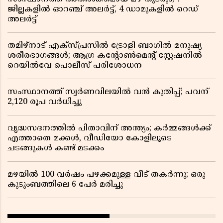
ജില്ലകളിൽ ഓറഞ്ച് അലർട്ട്, 4 ഡാമുകളിൽ റെഡ്
അലർട്ട്
തമിഴ്‌നാട് എക്സ്പ്രസിൽ ട്രോളി ബാഗിൽ മനുഷ്യ
ശരീരഭാഗങ്ങൾ; ആഗ്ര കൻ്റോൺമെൻ്റ് സ്റ്റേഷനിൽ
റെയിൽവേ പൊലീസ് പരിശോധന
സംസ്ഥാനത്ത് സ്വര്‍ണവിലയില്‍ വന്‍ കുതിപ്പ്; പവന്
2,120 രൂപ വര്‍ധിച്ചു
വൃദ്ധസദനത്തിൽ പിതാവിന് അന്ത്യം; കർമ്മങ്ങൾക്ക്
എത്താതെ മക്കൾ, വീഡിയോ കോളിലൂടെ
ചടങ്ങുകൾ കണ്ട് മടക്കം
മഴയിൽ 100 വർഷം പഴക്കമുള്ള വീട് തകർന്നു; ഒരു
കുടുംബത്തിലെ 6 പേർ മരിച്ചു