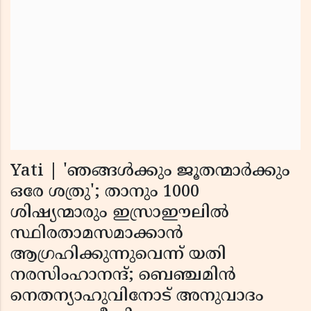
Yati | 'ഞങ്ങൾക്കും ജൂതന്മാർക്കും
ഒരേ ശത്രു'; താനും 1000
ശിഷ്യന്മാരും ഇസ്രാഈലിൽ
സ്ഥിരതാമസമാക്കാൻ
ആഗ്രഹിക്കുന്നുവെന്ന് യതി
നരസിംഹാനന്ദ്; ബെഞ്ചമിൻ
നെതന്യാഹുവിനോട് അനുവാദം