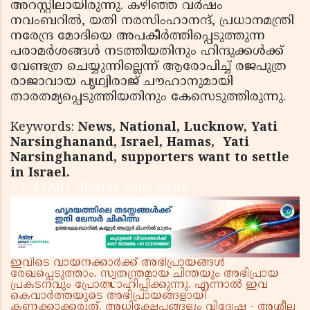
അറസ്റ്റിലായിരുന്നു. കഴിഞ്ഞ വർഷം
നവംബറിൽ, യതി നരസിംഹാനന്ദ്, പ്രധാനമന്ത്രി
നരേന്ദ്ര മോദിയെ അപകീർത്തിപ്പെടുത്തുന്ന
പരാമർശങ്ങൾ നടത്തിയതിനും ഹിന്ദുക്കൾക്ക്
വേണ്ടത്ര ചെയ്യുന്നില്ലെന്ന് ആരോപിച്ച് രജപുത്ര
രാജാവായ പൃഥ്വിരാജ് ചൗഹാനുമായി
താരതമ്യപ്പെടുത്തിയതിനും കേസെടുത്തിരുന്നു.
Keywords:
News, National, Lucknow, Yati
Narsinghanand, Israel, Hamas,
Yati
Narsinghanand, supporters want to settle
in Israel.
< !- START disable copy paste -->
ഇവിടെ വായനക്കാർക്ക് അഭിപ്രായങ്ങൾ
രേഖപ്പെടുത്താം. സ്വതന്ത്രമായ ചിന്തയും അഭിപ്രായ
പ്രകടനവും പ്രോത്സാഹിപ്പിക്കുന്നു. എന്നാൽ ഇവ
കെവാർത്തയുടെ അഭിപ്രായങ്ങളായി
കണക്കാക്കരുത്. അധിക്ഷേപങ്ങളും വിദ്വേഷ - അശ്ലീല