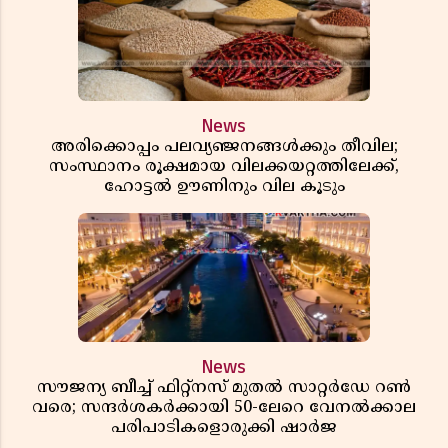
News
അരിക്കൊപ്പം പലവ്യഞ്ജനങ്ങൾക്കും തീവില;
സംസ്ഥാനം രൂക്ഷമായ വിലക്കയറ്റത്തിലേക്ക്,
ഹോട്ടൽ ഊണിനും വില കൂടും
News
സൗജന്യ ബീച്ച് ഫിറ്റ്നസ് മുതൽ സാറ്റർഡേ റൺ
വരെ; സന്ദർശകർക്കായി 50-ലേറെ വേനൽക്കാല
പരിപാടികളൊരുക്കി ഷാർജ