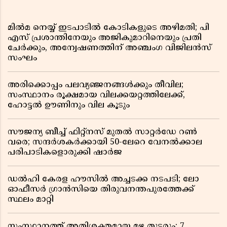
മിൽമ നെയ്യ് ഇടപാടിൽ കോടികളുടെ അഴിമതി; പി
എസ് പ്രശാന്തിനേയും അജികുമാറിനെയും പ്രതി
ചേർക്കും, അന്വേഷണത്തിന് അഞ്ചംഗ വിജിലൻസ്
സംഘം
അരിക്കൊപ്പം പലവ്യഞ്ജനങ്ങൾക്കും തീവില;
സംസ്ഥാനം രൂക്ഷമായ വിലക്കയറ്റത്തിലേക്ക്,
ഹോട്ടൽ ഊണിനും വില കൂടും
സൗജന്യ ബീച്ച് ഫിറ്റ്നസ് മുതൽ സാറ്റർഡേ റൺ
വരെ; സന്ദർശകർക്കായി 50-ലേറെ വേനൽക്കാല
പരിപാടികളൊരുക്കി ഷാർജ
ഡൽഹി കേരള ഹൗസിൽ അച്ചടക്ക നടപടി; ലോ
ഓഫീസർ ഗ്രാൻസിയെ തിരുവനന്തപുരത്തേക്ക്
സ്ഥലം മാറ്റി
സംസ്ഥാനത്ത് അതിശക്തമായ മഴ തുടരും; 7