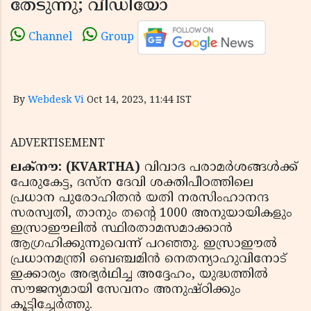
തേടുന്നു; വീഡിയോ
Channel
Group
By
Webdesk Vi
Oct 14, 2023, 11:44 IST
ADVERTISEMENT
ലക്‌നൗ: (KVARTHA)
വിവാദ പരാമർശങ്ങൾക്ക്
പേരുകേട്ട, ദസ്‌ന ദേവി ശക്തിപീഠത്തിലെ
പ്രധാന പുരോഹിതൻ യതി നരസിംഹാനന്ദ
സരസ്വതി, താനും തന്റെ 1000 അനുയായികളും
ഇസ്രാഈലിൽ സ്ഥിരതാമസമാക്കാൻ
ആഗ്രഹിക്കുന്നുവെന്ന് പറഞ്ഞു. ഇസ്രാഈൽ
പ്രധാനമന്ത്രി ബെഞ്ചമിൻ നെതന്യാഹുവിനോട്
ഇക്കാര്യം അഭ്യർഥിച്ച അദ്ദേഹം, യുദ്ധത്തിൽ
സൗജന്യമായി സേവനം അനുഷ്ഠിക്കും
കൂട്ടിച്ചേർത്തു.