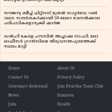
സൗജന്യ ബീച്ച് ഫിറ്റ്നസ് മുതൽ സാറ്റർഡേ റൺ
വരെ; സന്ദർശകർക്കായി 50-ലേറെ വേനൽക്കാല
പരിപാടികളൊരുക്കി ഷാർജ
ഡൽഹി കേരള ഹൗസിൽ അച്ചടക്ക നടപടി; ലോ
ഓഫീസർ ഗ്രാൻസിയെ തിരുവനന്തപുരത്തേക്ക്
സ്ഥലം മാറ്റി
Home
About Us
Contact Us
Privacy Policy
Grievance Redressal
Join Kvartha Team Club
News
Business
Jobs
Health