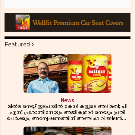
Featured
News
മിൽമ നെയ്യ് ഇടപാടിൽ കോടികളുടെ അഴിമതി; പി
എസ് പ്രശാന്തിനേയും അജികുമാറിനെയും പ്രതി
ചേർക്കും, അന്വേഷണത്തിന് അഞ്ചംഗ വിജിലൻസ്
സംഘം