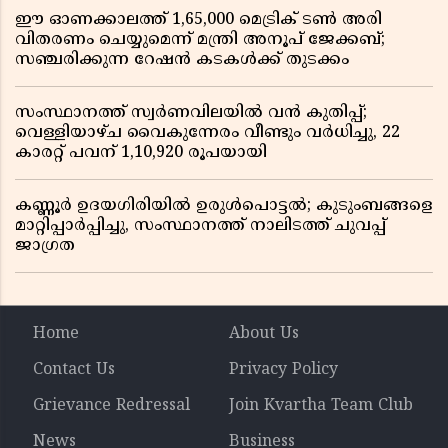
ഈ ഓണക്കാലത്ത് 1,65,000 മെട്രിക് ടൺ അരി
വിതരണം ചെയ്യുമെന്ന് മന്ത്രി അനൂപ് ജേക്കബ്;
സഞ്ചരിക്കുന്ന റേഷൻ കടകൾക്ക് തുടക്കം
സംസ്ഥാനത്ത് സ്വർണവിലയിൽ വൻ കുതിപ്പ്;
വെള്ളിയാഴ്ച വൈകുന്നേരം വീണ്ടും വർധിച്ചു, 22
കാരറ്റ് പവന് 1,10,920 രൂപയായി
കണ്ണൂർ ഉദയഗിരിയിൽ ഉരുൾപൊട്ടൽ; കുടുംബങ്ങളെ
മാറ്റിപ്പാർപ്പിച്ചു, സംസ്ഥാനത്ത് നാലിടത്ത് ചുവപ്പ്
ജാഗ്രത
Home
About Us
Contact Us
Privacy Policy
Grievance Redressal
Join Kvartha Team Club
News
Business