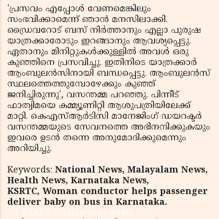
'പ്രസവം എപ്പോള്‍ വേണമെങ്കിലും
സംഭവിക്കാമെന്ന് ഞാന്‍ മനസിലാക്കി.
ഡ്രൈവറോട് ബസ് നിര്‍ത്താനും എല്ലാ പുരുഷ
യാത്രക്കാരോടും ഇറങ്ങാനും ആവശ്യപ്പെട്ടു.
ഏതാനും മിനിറ്റുകള്‍ക്കുള്ളില്‍ അവള്‍ ഒരു
കുഞ്ഞിനെ പ്രസവിച്ചു. ഇതിനിടെ യാത്രക്കാര്‍
ആംബുലന്‍സിനായി ബന്ധപ്പെട്ടു. ആംബുലന്‍സ്
സ്ഥലത്തെത്തുമ്പോഴേക്കും കുഞ്ഞ്
ജനിച്ചിരുന്നു', വസന്തമ്മ പറഞ്ഞു. പിന്നീട്
ഫാത്വിമയെ കമ്മ്യൂണിറ്റി ആശുപത്രിയിലേക്ക്
മാറ്റി. കെഎസ്ആര്‍ടിസി മാനേജിംഗ് ഡയറക്ടര്‍
വസന്തമ്മയുടെ സേവനത്തെ അഭിനന്ദിക്കുകയും
ഇവരെ ഉടന്‍ തന്നെ അനുമോദിക്കുമെന്നും
അറിയിച്ചു.
Keywords:
National News, Malayalam News,
Health News, Karnataka News,
KSRTC, Woman conductor helps passenger
deliver baby on bus in Karnataka.
< !- START disable copy paste -->