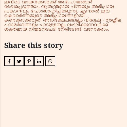
ഇവിടെ വായനക്കാർക്ക് അഭിപ്രായങ്ങൾ
രേഖപ്പെടുത്താം. സ്വതന്ത്രമായ ചിന്തയും അഭിപ്രായ
പ്രകടനവും പ്രോത്സാഹിപ്പിക്കുന്നു. എന്നാൽ ഇവ
കെവാർത്തയുടെ അഭിപ്രായങ്ങളായി
കണക്കാക്കരുത്. അധിക്ഷേപങ്ങളും വിദ്വേഷ - അശ്ലീല
പരാമർശങ്ങളും പാടുള്ളതല്ല. ലംഘിക്കുന്നവർക്ക്
ശക്തമായ നിയമനടപടി നേരിടേണ്ടി വന്നേക്കാം.
Share this story