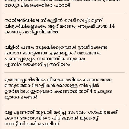
അധ്യാപികക്കെതിരെ പരാതി
തായ്‌ലൻഡിലെ സ്‌കൂളിൽ വെടിവെപ്പ്; മൂന്ന്
വിദ്യാർഥികളടക്കം ആറ് മരണം, അക്രമിയായ 14
കാരനും മരിച്ചനിലയിൽ
വീട്ടിൽ പണം സൂക്ഷിക്കുമ്പോൾ ശ്രദ്ധിക്കേണ്ട
പ്രധാന കാര്യങ്ങൾ എന്തെല്ലാം? മോഷണം,
പണപ്പെരുപ്പം, സാമ്പത്തിക സുരക്ഷ
എന്നിവയെക്കുറിച്ച് അറിയാം
മുതലപ്പൊഴിയിലും നീണ്ടകരയിലും കാണാതായ
മത്സ്യത്തൊഴിലാളികൾക്കായുള്ള തിരച്ചിൽ
ഊർജിതം; ഇതുവരെ കണ്ടെത്തിയത് 4 പേരുടെ
മൃതദേഹങ്ങൾ
വളപട്ടണത്ത് യുവതി മരിച്ച സംഭവം: ഗൾഫിലേക്ക്
കടന്ന ഭർത്താവിനെ പിടികൂടാൻ ലുക്കൗട്ട്
നോട്ടീസിറക്കി പൊലീസ്