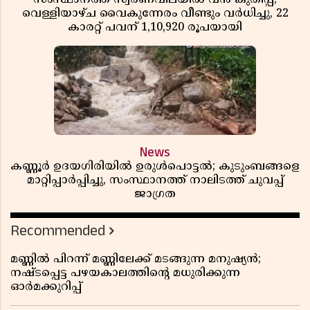
വെള്ളിയാഴ്ച വൈകുന്നേരം വീണ്ടും വർധിച്ചു, 22
കാരറ്റ് പവന് 1,10,920 രൂപയായി
News
കണ്ണൂർ ഉദയഗിരിയിൽ ഉരുൾപൊട്ടൽ; കുടുംബങ്ങളെ
മാറ്റിപ്പാർപ്പിച്ചു, സംസ്ഥാനത്ത് നാലിടത്ത് ചുവപ്പ്
ജാഗ്രത
Recommended
മണ്ണിൽ പിറന്ന് മണ്ണിലേക്ക് മടങ്ങുന്ന മനുഷ്യൻ;
നഷ്ടപ്പെട്ട പഴയകാലത്തിൻ്റെ മധുരിക്കുന്ന
ഓർമക്കുറിപ്പ്