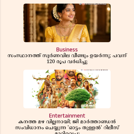
ഓഫീസ് അന്വേഷണത്തിന് ഉത്തരവിട്ടു
Business
സംസ്ഥാനത്ത് സ്വര്‍ണവില വീണ്ടും ഉയർന്നു; പവന്
120 രൂപ വര്‍ധിച്ചു
Entertainment
കനത്ത മഴ വില്ലനായി; ജി മാർത്താണ്ഡൻ
സംവിധാനം ചെയ്യുന്ന 'ഓട്ടം തുള്ളൽ' റിലീസ്
മാറ്റിവെച്ചു