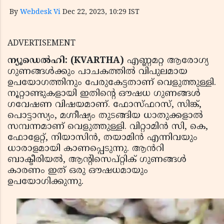
By
Webdesk Vi
Dec 22, 2023, 10:29 IST
ADVERTISEMENT
ന്യൂഡെൽഹി: (KVARTHA)
എണ്ണമറ്റ ആരോഗ്യ
ഗുണങ്ങൾക്കും പാചകത്തിൽ വിപുലമായ
ഉപയോഗത്തിനും പേരുകേട്ടതാണ് വെളുത്തുള്ളി.
നൂറ്റാണ്ടുകളായി ഇതിന്റെ ഔഷധ ഗുണങ്ങൾ
ഗവേഷണ വിഷയമാണ്. ഫോസ്ഫറസ്, സിങ്ക്,
പൊട്ടാസ്യം, മഗ്നീഷ്യം തുടങ്ങിയ ധാതുക്കളാൽ
സമ്പന്നമാണ് വെളുത്തുള്ളി. വിറ്റാമിൻ സി, കെ,
ഫോളേറ്റ്, നിയാസിൻ, തയാമിൻ എന്നിവയും
ധാരാളമായി കാണപ്പെടുന്നു. ആൻറി
ബാക്ടീരിയൽ, ആന്റിസെപ്റ്റിക് ഗുണങ്ങൾ
കാരണം ഇത് ഒരു ഔഷധമായും
ഉപയോഗിക്കുന്നു.