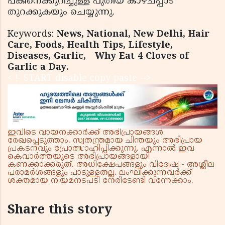
പങ്കിനെക്കുറിച്ചുള്ള പുതിയ കാഴ്ചപ്പാട്
തുറക്കുകയും ചെയ്യുന്നു.
Keywords:
News, National, New Delhi, Hair
Care, Foods, Health Tips, Lifestyle,
Diseases, Garlic,
Why Eat 4 Cloves of
Garlic a Day.
< !- START disable copy paste -->
ഇവിടെ വായനക്കാർക്ക് അഭിപ്രായങ്ങൾ
രേഖപ്പെടുത്താം. സ്വതന്ത്രമായ ചിന്തയും അഭിപ്രായ
പ്രകടനവും പ്രോത്സാഹിപ്പിക്കുന്നു. എന്നാൽ ഇവ
കെവാർത്തയുടെ അഭിപ്രായങ്ങളായി
കണക്കാക്കരുത്. അധിക്ഷേപങ്ങളും വിദ്വേഷ - അശ്ലീല
പരാമർശങ്ങളും പാടുള്ളതല്ല. ലംഘിക്കുന്നവർക്ക്
ശക്തമായ നിയമനടപടി നേരിടേണ്ടി വന്നേക്കാം.
Share this story