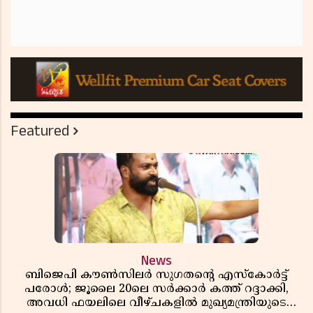
Featured
News
ബിജെപി കൗൺസിലർ സുഗതന്റെ എസ്‌കോർട്ട്
പരോൾ; ജൂലൈ 20ലെ സർക്കാർ കത്ത് റദ്ദാക്കി,
അവധി ഫയലിലെ വീഴ്ചകളിൽ മുഖ്യമന്ത്രിയുടെ