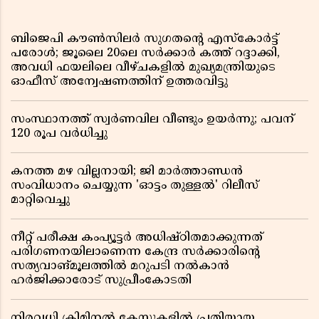
ബിജെപി കൗൺസിലർ സുഗതന്റെ എസ്‌കോർട്ട്
പരോൾ; ജൂലൈ 20ലെ സർക്കാർ കത്ത് റദ്ദാക്കി,
അവധി ഫയലിലെ വീഴ്ചകളിൽ മുഖ്യമന്ത്രിയുടെ
ഓഫീസ് അന്വേഷണത്തിന് ഉത്തരവിട്ടു
സംസ്ഥാനത്ത് സ്വര്‍ണവില വീണ്ടും ഉയർന്നു; പവന്
120 രൂപ വര്‍ധിച്ചു
കനത്ത മഴ വില്ലനായി; ജി മാർത്താണ്ഡൻ
സംവിധാനം ചെയ്യുന്ന 'ഓട്ടം തുള്ളൽ' റിലീസ്
മാറ്റിവെച്ചു
നീറ്റ് പരീക്ഷ കംപ്യൂട്ടർ അധിഷ്ഠിതമാക്കുന്നത്
പരിഗണനയിലാണെന്ന കേന്ദ്ര സർക്കാരിൻ്റെ
സത്യവാങ്മൂലത്തിൽ മറുപടി നൽകാൻ
ഹർജിക്കാരോട് സുപ്രീംകോടതി
നിരവധി ക്രിമിനൽ കേസുകളിൽ പ്രതിയായ