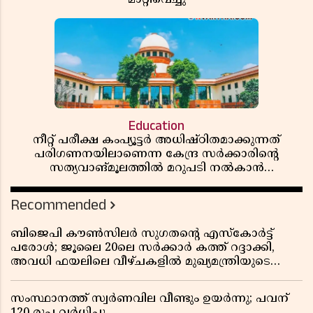
Education
നീറ്റ് പരീക്ഷ കംപ്യൂട്ടർ അധിഷ്ഠിതമാക്കുന്നത്
പരിഗണനയിലാണെന്ന കേന്ദ്ര സർക്കാരിൻ്റെ
സത്യവാങ്മൂലത്തിൽ മറുപടി നൽകാൻ
ഹർജിക്കാരോട് സുപ്രീംകോടതി
Recommended
ബിജെപി കൗൺസിലർ സുഗതന്റെ എസ്‌കോർട്ട്
പരോൾ; ജൂലൈ 20ലെ സർക്കാർ കത്ത് റദ്ദാക്കി,
അവധി ഫയലിലെ വീഴ്ചകളിൽ മുഖ്യമന്ത്രിയുടെ
ഓഫീസ് അന്വേഷണത്തിന് ഉത്തരവിട്ടു
സംസ്ഥാനത്ത് സ്വര്‍ണവില വീണ്ടും ഉയർന്നു; പവന്
120 രൂപ വര്‍ധിച്ചു