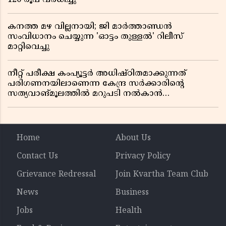
കനത്ത മഴ വില്ലനായി; ജി മാർത്താണ്ഡൻ
സംവിധാനം ചെയ്യുന്ന 'ഓട്ടം തുള്ളൽ' റിലീസ്
മാറ്റിവെച്ചു
നീറ്റ് പരീക്ഷ കംപ്യൂട്ടർ അധിഷ്ഠിതമാക്കുന്നത്
പരിഗണനയിലാണെന്ന കേന്ദ്ര സർക്കാരിൻ്റെ
സത്യവാങ്മൂലത്തിൽ മറുപടി നൽകാൻ
ഹർജിക്കാരോട് സുപ്രീംകോടതി
Home
About Us
Contact Us
Privacy Policy
Grievance Redressal
Join Kvartha Team Club
News
Business
Jobs
Health