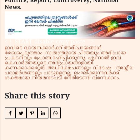
Politics, Report, Controversy, National
News.
< !- START disable copy paste -->
ഇവിടെ വായനക്കാർക്ക് അഭിപ്രായങ്ങൾ
രേഖപ്പെടുത്താം. സ്വതന്ത്രമായ ചിന്തയും അഭിപ്രായ
പ്രകടനവും പ്രോത്സാഹിപ്പിക്കുന്നു. എന്നാൽ ഇവ
കെവാർത്തയുടെ അഭിപ്രായങ്ങളായി
കണക്കാക്കരുത്. അധിക്ഷേപങ്ങളും വിദ്വേഷ - അശ്ലീല
പരാമർശങ്ങളും പാടുള്ളതല്ല. ലംഘിക്കുന്നവർക്ക്
ശക്തമായ നിയമനടപടി നേരിടേണ്ടി വന്നേക്കാം.
Share this story