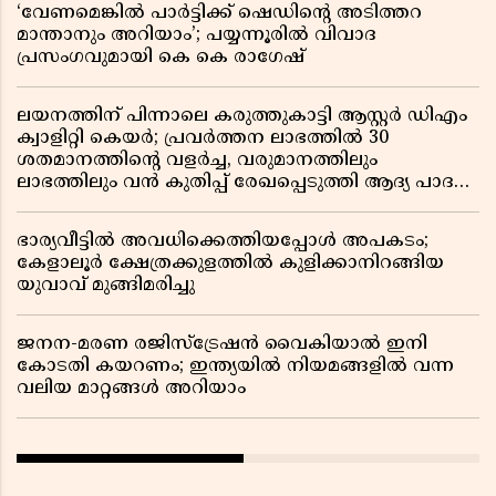
‘വേണമെങ്കിൽ പാർട്ടിക്ക് ഷെഡിൻ്റെ അടിത്തറ
മാന്താനും അറിയാം’; പയ്യന്നൂരിൽ വിവാദ
പ്രസംഗവുമായി കെ കെ രാഗേഷ്
ലയനത്തിന് പിന്നാലെ കരുത്തുകാട്ടി ആസ്റ്റർ ഡിഎം
ക്വാളിറ്റി കെയർ; പ്രവർത്തന ലാഭത്തിൽ 30
ശതമാനത്തിൻ്റെ വളർച്ച, വരുമാനത്തിലും
ലാഭത്തിലും വൻ കുതിപ്പ് രേഖപ്പെടുത്തി ആദ്യ പാദ
റിപ്പോർട്ട് പുറത്ത്
ഭാര്യവീട്ടിൽ അവധിക്കെത്തിയപ്പോൾ അപകടം;
കേളാലൂർ ക്ഷേത്രക്കുളത്തിൽ കുളിക്കാനിറങ്ങിയ
യുവാവ് മുങ്ങിമരിച്ചു
ജനന-മരണ രജിസ്ട്രേഷൻ വൈകിയാൽ ഇനി
കോടതി കയറണം; ഇന്ത്യയിൽ നിയമങ്ങളിൽ വന്ന
വലിയ മാറ്റങ്ങൾ അറിയാം