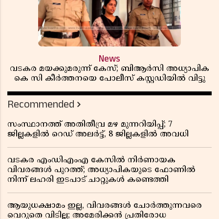
News
വടകര മയക്കുമരുന്ന് കേസ്; ബിആർസി അധ്യാപിക
കെ സി കീർത്തനയെ പോലീസ് കസ്റ്റഡിയിൽ വിട്ടു
Recommended
സംസ്ഥാനത്ത് അതിതീവ്ര മഴ മുന്നറിയിപ്പ്; 7
ജില്ലകളിൽ റെഡ് അലർട്ട്, 8 ജില്ലകളിൽ അവധി
വടകര എംഡിഎംഎ കേസിൽ നിർണായക
വിവരങ്ങൾ പുറത്ത്; അധ്യാപികയുടെ ഫോണിൽ
നിന്ന് ലഹരി ഇടപാട് ചാറ്റുകൾ കണ്ടെത്തി
ആയുധക്ഷാമം ഇല്ല, വിവരങ്ങൾ ചോർത്തുന്നവരെ
വെറുതെ വിടില്ല; അമേരിക്കൻ പ്രതിരോധ