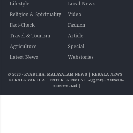
Lifestyle
Local-News
Religion & Spirituality
Video
Fact-Check
Fashion
Travel & Tourism
Article
Agriculture
Special
Latest News
Webstories
©
2026
‧ KVARTHA: MALAYALAM NEWS | KERALA NEWS |
KERALA VARTHA | ENTERTAINMENT ചുറ്റുവട്ടം മലയാളം
വാര്‍ത്തകൾ |