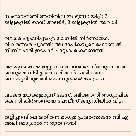
സംസ്ഥാനത്ത് അതിതീവ്ര മഴ മുന്നറിയിപ്പ്; 7
ജില്ലകളിൽ റെഡ് അലർട്ട്, 8 ജില്ലകളിൽ അവധി
വടകര എംഡിഎംഎ കേസിൽ നിർണായക
വിവരങ്ങൾ പുറത്ത്; അധ്യാപികയുടെ ഫോണിൽ
നിന്ന് ലഹരി ഇടപാട് ചാറ്റുകൾ കണ്ടെത്തി
ആയുധക്ഷാമം ഇല്ല, വിവരങ്ങൾ ചോർത്തുന്നവരെ
വെറുതെ വിടില്ല; അമേരിക്കൻ പ്രതിരോധ
സെക്രട്ടറിയുമായി കൊമ്പുകോർത്ത് ട്രംപ്
വടകര മയക്കുമരുന്ന് കേസ്; ബിആർസി അധ്യാപിക
കെ സി കീർത്തനയെ പോലീസ് കസ്റ്റഡിയിൽ വിട്ടു
തളിപ്പറമ്പിലെ മുതിർന്ന മാധ്യമ പ്രവർത്തകൻ ബി എ
അലി മൊഗ്രാൽ നിര്യാതനായി