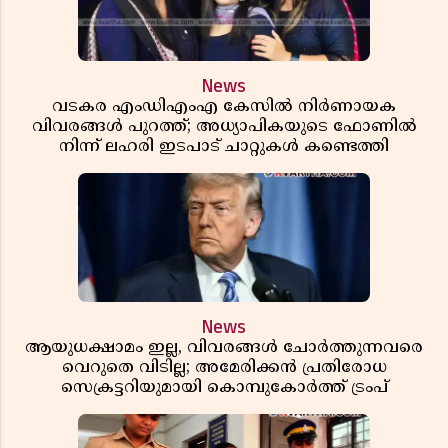
News
വടകര എംഡിഎംഎ കേസിൽ നിർണായക
വിവരങ്ങൾ പുറത്ത്; അധ്യാപികയുടെ ഫോണിൽ
നിന്ന് ലഹരി ഇടപാട് ചാറ്റുകൾ കണ്ടെത്തി
News
ആയുധക്ഷാമം ഇല്ല, വിവരങ്ങൾ ചോർത്തുന്നവരെ
വെറുതെ വിടില്ല; അമേരിക്കൻ പ്രതിരോധ
സെക്രട്ടറിയുമായി കൊമ്പുകോർത്ത് ട്രംപ്