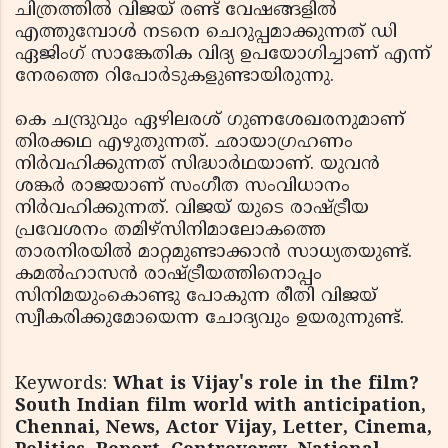
ചിത്രത്തില്‍ വിജയ് രണ്ട് വേഷങ്ങളില്‍
എത്തുമ്പോള്‍ നടനെ ചെറുപ്പമാക്കുന്നത് ഡി
ഏജിംഗ് സാങ്കേതിക വിദ്യ ഉപയോഗിച്ചാണ് എന്ന്
നേരത്തെ റിപോര്‍ടുകളുണ്ടായിരുന്നു.
കെ ചന്ദ്രുവും ഏഴിലരശ് ഗുണശേഖരനുമാണ്
തിരക്കഥ എഴുതുന്നത്. ഛായാഗ്രഹണം
നിര്‍വഹിക്കുന്നത് സിദ്ധാര്‍ഥയാണ്. യുവന്‍
ശങ്കര്‍ രാജയാണ് സംഗീത സംവിധാനം
നിര്‍വഹിക്കുന്നത്. വിജയ് യുടെ രാഷ്ട്രീയ
പ്രവേശനം തമിഴ്സിനിമാലോകത്തെ
താരനിരയില്‍ മാറ്റമുണ്ടാക്കാന്‍ സാധ്യതയുണ്ട്.
കമല്‍ഹാസന്‍ രാഷ്ട്രീയത്തിനൊപ്പം
സിനിമയുംകൊണ്ടു പോകുന്ന രീതി വിജയ്
സ്വീകരിക്കുമോയെന്ന ചോദ്യവും ഉയരുന്നുണ്ട്.
Keywords:
What is Vijay's role in the film?
South Indian film world with anticipation,
Chennai, News, Actor Vijay, Letter, Cinema,