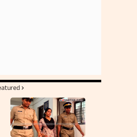
eatured