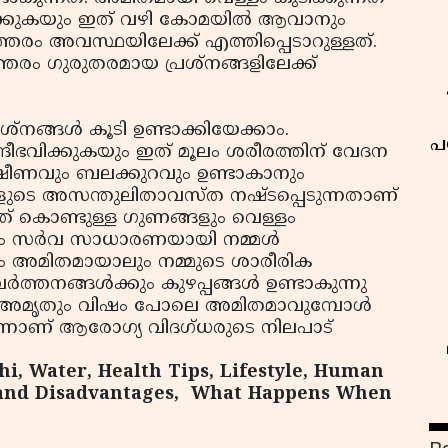
ക്കുകയും ഇത് വഴി കോമയിൽ ആവാനും
്തരം അവസ്ഥയിലേക്ക് എത്തിപ്പെടാറുള്ളത്.
തരം ഗുരുതരമായ പ്രശ്നങ്ങളിലേക്ക്
്നങ്ങൾ കൂടി ഉണ്ടാക്കിയേക്കാം.
പ
്ദീഭവിക്കുകയും ഇത് മൂലം ശരീരത്തിന് വേദന
്ഷീണവും ബലക്കുറവും ഉണ്ടാകാനും
ളുടെ അസന്തുലിതാവസ്ത നഷ്ടപ്പെടുന്നതാണ്
ത് കൊണ്ടുള്ള ഗുണങ്ങളും വെള്ളം
ളും സർവ സാധാരണയായി നമ്മൾ
ം അമിതമായാലും നമ്മുടെ ശാരീരിക
വർത്തനങ്ങൾക്കും കുഴപ്പങ്ങൾ ഉണ്ടാകുന്നു
ൽ അമൃതും വിഷം പോലെ അമിതമാവുമ്പോൾ
െന്നാണ് ആരോഗ്യ വിദഗ്ധരുടെ നിലപാട്
hi, Water, Health Tips, Lifestyle, Human
 and Disadvantages,
What Happens When