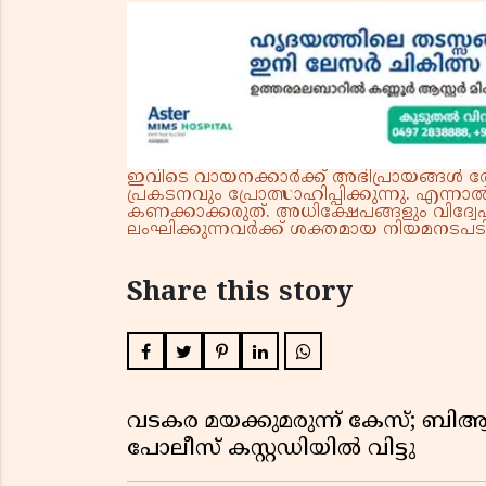
ഇവിടെ വായനക്കാർക്ക് അഭിപ്രായങ്ങൾ രേഖപ
പ്രകടനവും പ്രോത്സാഹിപ്പിക്കുന്നു. എന
കണക്കാക്കരുത്. അധിക്ഷേപങ്ങളും വിദ്വേഷ
ലംഘിക്കുന്നവർക്ക് ശക്തമായ നിയമനടപടി 
Share this story
വടകര മയക്കുമരുന്ന് കേസ്; ബ
പോലീസ് കസ്റ്റഡിയിൽ വിട്ടു