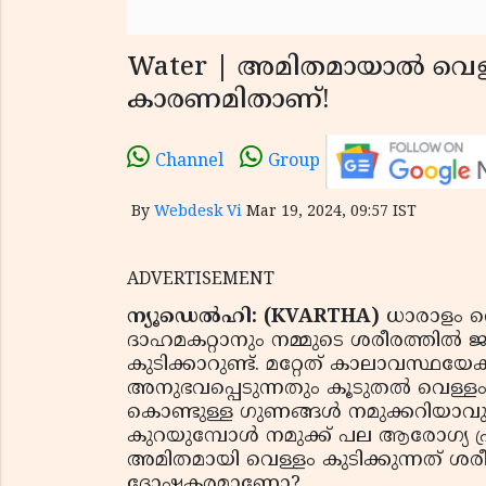
Water | അമിതമായാൽ വെള്
കാരണമിതാണ്!
Channel
Group
By
Webdesk Vi
Mar 19, 2024, 09:57 IST
ADVERTISEMENT
ന്യൂഡെൽഹി: (KVARTHA)
ധാരാളം വെ
ദാഹമകറ്റാനും നമ്മുടെ ശരീരത്തിൽ 
കുടിക്കാറുണ്ട്. മറ്റേത് കാലാവസ്ഥ
അനുഭവപ്പെടുന്നതും കൂടുതൽ വെള്ളം കു
കൊണ്ടുള്ള ഗുണങ്ങൾ നമുക്കറിയാവുന
കുറയുമ്പോൾ നമുക്ക് പല ആരോഗ്യ പ്ര
അമിതമായി വെള്ളം കുടിക്കുന്നത് 
ദോഷകരമാണോ?