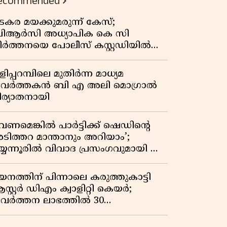
ecommended
കുതിപ്പ് രേഖപ്പെടുത്തി ആദ്യ പാദ
റിപ്പോർട്ട് പുറത്ത്
ടകര മയക്കുമരുന്ന് കേസ്;
ിആർസി അധ്യാപിക കെ സി
ീർത്തനയെ പോലീസ് കസ്റ്റഡിയിൽ
ട്ടു
ിപ്പറമ്പിലെ മുതിർന്ന മാധ്യമ
്രവർത്തകൻ ബി എ അലി മൊഗ്രാൽ
ിര്യാതനായി
വേണമെങ്കിൽ പാർട്ടിക്ക് ഷെഡിൻ്റെ
ടിത്തറ മാന്താനും അറിയാം’;
യ്യന്നൂരിൽ വിവാദ പ്രസംഗവുമായി കെ
െ രാഗേഷ്
യനത്തിന് പിന്നാലെ കരുത്തുകാട്ടി
സ്റ്റർ ഡിഎം ക്വാളിറ്റി കെയർ;
്രവർത്തന ലാഭത്തിൽ 30
തമാനത്തിൻ്റെ വളർച്ച,
രുമാനത്തിലും ലാഭത്തിലും വൻ