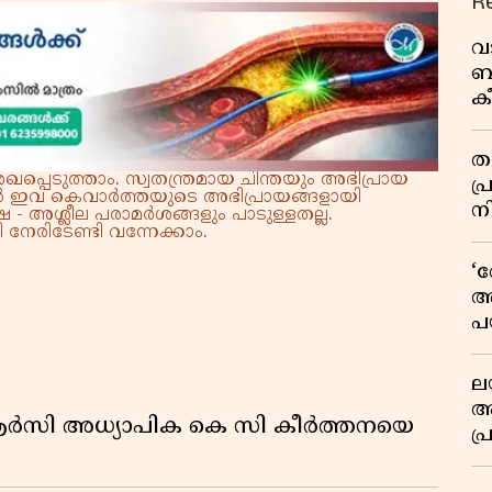
R
വ
ബ
ക
വി
തള
്പെടുത്താം. സ്വതന്ത്രമായ ചിന്തയും അഭിപ്രായ
പ
്നാൽ ഇവ കെവാർത്തയുടെ അഭിപ്രായങ്ങളായി
ന
 - അശ്ലീല പരാമർശങ്ങളും പാടുള്ളതല്ല.
നേരിടേണ്ടി വന്നേക്കാം.
‘
അ
പ
ക
ല
ആ
ിആർസി അധ്യാപിക കെ സി കീർത്തനയെ
പ
ശ
വ