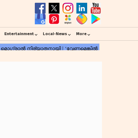
Entertainment
Local-News
More