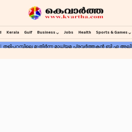
d
Kerala
Gulf
Business
Jobs
Health
Sports & Games