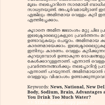
മൂലം തലച്ചോറിനെ സാരമായി ബാധി
സാധ്യതയുണ്ട്. അപൂർവമായിട്ടാണ് ഇത
എങ്കിലും അമിതമായ വെള്ളം കുടി ഇത്
എത്തിച്ചേക്കാം.
കൂടാതെ അമിത ജലാംശം മറ്റു ചില പ്രശ
ഇലക്ട്രോലൈറ്റുകളുടെ പ്രവർത്തനം മന
ഉണ്ടാവുകയും ചെയ്യാം. അമിതമായ ക
കാരണമായേക്കാം. ഇലക്ട്രോലൈറ്റുക
ഇതിനും കാരണം. വെള്ളം കുടിക്കുന്ന
കുറയുമ്പോൾ ഉണ്ടാകുന്ന ദോഷങ്ങ
കേൾക്കാറുള്ളതാണ്. എന്നാൽ വെള്ള
പ്രവർത്തനങ്ങൾക്കും തലച്ചോറിന്റ പ്ര
എന്നാണ് പറയുന്നത്. അമിതമായാ
വെള്ളവും വിഷാംശം ഉണ്ടാക്കുന്നുവ
Keywords:
News, National, New Del
Body, Sodium, Brain, Advantages
You Drink Too Much Water?
< !- START disable copy paste -->