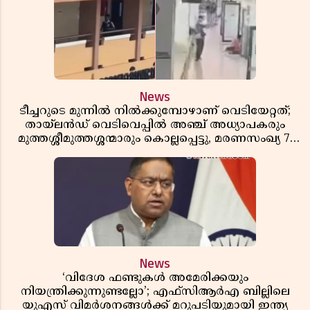
News
ടീച്ചറുടെ മുന്നിൽ നിൽക്കുമ്പോഴാണ് വെടിയേറ്റത്;
തായ്‌ലൻഡ് വെടിവെപ്പിൽ അഞ്ച് അധ്യാപകരും
മുത്തശ്ശീമുത്തശ്ശന്മാരും കൊല്ലപ്പെട്ടു, മരണസംഖ്യ 7;
ഞെട്ടിക്കുന്ന വെളിപ്പെടുത്തലുകൾ
News
‘വിദേശ ഫണ്ടുകൾ അമേരിക്കയും
നിയന്ത്രിക്കുന്നുണ്ടല്ലോ’; എഫ്സിആർഎ ബില്ലിലെ
യുഎസ് വിമർശനങ്ങൾക്ക് മറുപടിയുമായി ഇന്ത്യ