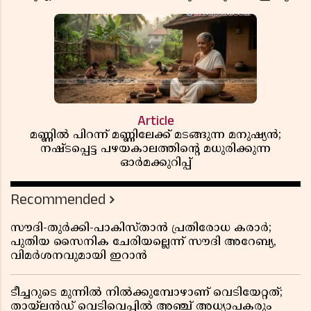
Article
മണ്ണിൽ പിറന്ന് മണ്ണിലേക്ക് മടങ്ങുന്ന മനുഷ്യൻ;
നഷ്ടപ്പെട്ട പഴയകാലത്തിൻ്റെ മധുരിക്കുന്ന
ഓർമക്കുറിപ്പ്
Recommended
സൗദി-തുർക്കി-പാകിസ്താൻ പ്രതിരോധ കരാർ;
പുതിയ സൈനിക ചേരിയല്ലെന്ന് സൗദി അറേബ്യ,
വിമർശനവുമായി ഇറാൻ
ടീച്ചറുടെ മുന്നിൽ നിൽക്കുമ്പോഴാണ് വെടിയേറ്റത്;
തായ്‌ലൻഡ് വെടിവെപ്പിൽ അഞ്ച് അധ്യാപകരും