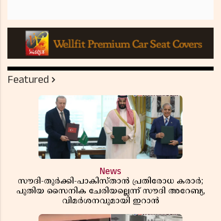
Featured
News
സൗദി-തുർക്കി-പാകിസ്താൻ പ്രതിരോധ കരാർ;
പുതിയ സൈനിക ചേരിയല്ലെന്ന് സൗദി അറേബ്യ,
വിമർശനവുമായി ഇറാൻ