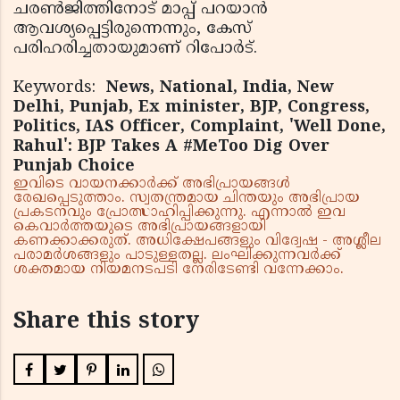
ചരണ്‍ജിത്തിനോട് മാപ്പ് പറയാന്‍
ആവശ്യപ്പെട്ടിരുന്നെന്നും, കേസ്
പരിഹരിച്ചതായുമാണ് റിപോര്‍ട്.
Keywords:
News, National, India, New
Delhi, Punjab, Ex minister, BJP, Congress,
Politics, IAS Officer, Complaint, 'Well Done,
Rahul': BJP Takes A #MeToo Dig Over
Punjab Choice
ഇവിടെ വായനക്കാർക്ക് അഭിപ്രായങ്ങൾ
രേഖപ്പെടുത്താം. സ്വതന്ത്രമായ ചിന്തയും അഭിപ്രായ
പ്രകടനവും പ്രോത്സാഹിപ്പിക്കുന്നു. എന്നാൽ ഇവ
കെവാർത്തയുടെ അഭിപ്രായങ്ങളായി
കണക്കാക്കരുത്. അധിക്ഷേപങ്ങളും വിദ്വേഷ - അശ്ലീല
പരാമർശങ്ങളും പാടുള്ളതല്ല. ലംഘിക്കുന്നവർക്ക്
ശക്തമായ നിയമനടപടി നേരിടേണ്ടി വന്നേക്കാം.
Share this story