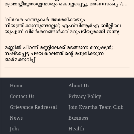
മുത്തശ്ശീമുത്തശ്ശന്മാരും കൊല്ലപ്പെട്ടു, മരണസംഖ്യ 7;
ഞെട്ടിക്കുന്ന വെളിപ്പെടുത്തലുകൾ
‘വിദേശ ഫണ്ടുകൾ അമേരിക്കയും
നിയന്ത്രിക്കുന്നുണ്ടല്ലോ’; എഫ്സിആർഎ ബില്ലിലെ
യുഎസ് വിമർശനങ്ങൾക്ക് മറുപടിയുമായി ഇന്ത്യ
മണ്ണിൽ പിറന്ന് മണ്ണിലേക്ക് മടങ്ങുന്ന മനുഷ്യൻ;
നഷ്ടപ്പെട്ട പഴയകാലത്തിൻ്റെ മധുരിക്കുന്ന
ഓർമക്കുറിപ്പ്
Home
About Us
Contact Us
Privacy Policy
Grievance Redressal
Join Kvartha Team Club
News
Business
Jobs
Health