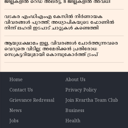
ജില്ലകളിൽ റെഡ് അലർട്ട്, 8 ജില്ലകളിൽ അവധി
വടകര എംഡിഎംഎ കേസിൽ നിർണായക
വിവരങ്ങൾ പുറത്ത്; അധ്യാപികയുടെ ഫോണിൽ
നിന്ന് ലഹരി ഇടപാട് ചാറ്റുകൾ കണ്ടെത്തി
ആയുധക്ഷാമം ഇല്ല, വിവരങ്ങൾ ചോർത്തുന്നവരെ
വെറുതെ വിടില്ല; അമേരിക്കൻ പ്രതിരോധ
സെക്രട്ടറിയുമായി കൊമ്പുകോർത്ത് ട്രംപ്
Home
About Us
Contact Us
Privacy Policy
Grievance Redressal
Join Kvartha Team Club
News
Business
Jobs
Health