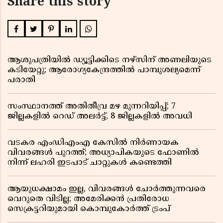
Share this story
ആശുപത്രിയിൽ ഡ്യൂട്ടിക്കിടെ നഴ്സിന് അണലിയുടെ
കടിയേറ്റു; ആരോഗ്യകേന്ദ്രത്തിൽ പാമ്പുശല്യമെന്ന്
പരാതി
സംസ്ഥാനത്ത് അതിതീവ്ര മഴ മുന്നറിയിപ്പ്; 7
ജില്ലകളിൽ റെഡ് അലർട്ട്, 8 ജില്ലകളിൽ അവധി
വടകര എംഡിഎംഎ കേസിൽ നിർണായക
വിവരങ്ങൾ പുറത്ത്; അധ്യാപികയുടെ ഫോണിൽ
നിന്ന് ലഹരി ഇടപാട് ചാറ്റുകൾ കണ്ടെത്തി
ആയുധക്ഷാമം ഇല്ല, വിവരങ്ങൾ ചോർത്തുന്നവരെ
വെറുതെ വിടില്ല; അമേരിക്കൻ പ്രതിരോധ
സെക്രട്ടറിയുമായി കൊമ്പുകോർത്ത് ട്രംപ്