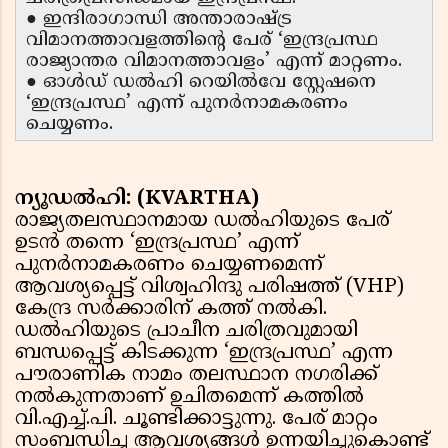
● ഇന്ദിരാഗാന്ധി അന്താരാഷ്ട്ര
വിമാനത്താവളത്തിൻ്റെ പേര് ‘ഇന്ദ്രപ്രസ്ഥ
രാജ്യാന്തര വിമാനത്താവളം’ എന്ന് മാറ്റണം.
● ഓൾഡ് ഡൽഹി റെയിൽവേ സ്റ്റേഷനെ
‘ഇന്ദ്രപ്രസ്ഥ’ എന്ന് പുനർനാമകരണം
ചെയ്യണം.
ന്യൂഡൽഹി: (KVARTHA)
രാജ്യതലസ്ഥാനമായ ഡൽഹിയുടെ പേര്
ഉടൻ തന്നെ ‘ഇന്ദ്രപ്രസ്ഥ’ എന്ന്
പുനർനാമകരണം ചെയ്യണമെന്ന്
ആവശ്യപ്പെട്ട് വിശ്വഹിന്ദു പരിഷത്ത് (VHP)
കേന്ദ്ര സർക്കാരിന് കത്ത് നൽകി.
ഡൽഹിയുടെ പ്രാചീന ചരിത്രവുമായി
ബന്ധപ്പെട്ട് കിടക്കുന്ന ‘ഇന്ദ്രപ്രസ്ഥ’ എന്ന
പൗരാണിക നാമം തലസ്ഥാന നഗരിക്ക്
നൽകുന്നതാണ് ഉചിതമെന്ന് കത്തിൽ
വി.എച്ച്.പി. ചൂണ്ടിക്കാട്ടുന്നു. പേര് മാറ്റം
സംബന്ധിച്ച ആവശ്യങ്ങൾ ഉന്നയിച്ചുകൊണ്ട്