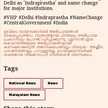
Delhi as 'Indraprastha' and name change
for major institutions.
#VHP #Delhi #Indraprastha #NameChange
#CentralGovernment #India
ഇവിടെ വായനക്കാർക്ക് അഭിപ്രായങ്ങൾ
രേഖപ്പെടുത്താം. സ്വതന്ത്രമായ ചിന്തയും അഭിപ്രായ
പ്രകടനവും പ്രോത്സാഹിപ്പിക്കുന്നു. എന്നാൽ ഇവ
കെവാർത്തയുടെ അഭിപ്രായങ്ങളായി
കണക്കാക്കരുത്. അധിക്ഷേപങ്ങളും വിദ്വേഷ - അശ്ലീല
പരാമർശങ്ങളും പാടുള്ളതല്ല. ലംഘിക്കുന്നവർക്ക്
ശക്തമായ നിയമനടപടി നേരിടേണ്ടി വന്നേക്കാം.
Tags
National News
News
Malayalam News