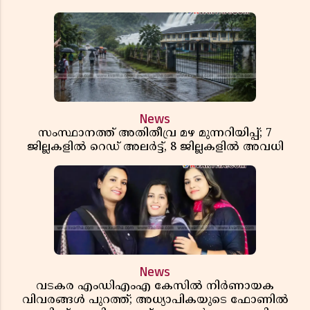
News
സംസ്ഥാനത്ത് അതിതീവ്ര മഴ മുന്നറിയിപ്പ്; 7
ജില്ലകളിൽ റെഡ് അലർട്ട്, 8 ജില്ലകളിൽ അവധി
News
വടകര എംഡിഎംഎ കേസിൽ നിർണായക
വിവരങ്ങൾ പുറത്ത്; അധ്യാപികയുടെ ഫോണിൽ