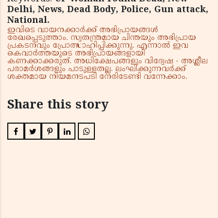
Delhi, News, Dead Body, Police, Gun attack,
National.
ഇവിടെ വായനക്കാർക്ക് അഭിപ്രായങ്ങൾ
രേഖപ്പെടുത്താം. സ്വതന്ത്രമായ ചിന്തയും അഭിപ്രായ
പ്രകടനവും പ്രോത്സാഹിപ്പിക്കുന്നു. എന്നാൽ ഇവ
കെവാർത്തയുടെ അഭിപ്രായങ്ങളായി
കണക്കാക്കരുത്. അധിക്ഷേപങ്ങളും വിദ്വേഷ - അശ്ലീല
പരാമർശങ്ങളും പാടുള്ളതല്ല. ലംഘിക്കുന്നവർക്ക്
ശക്തമായ നിയമനടപടി നേരിടേണ്ടി വന്നേക്കാം.
Share this story