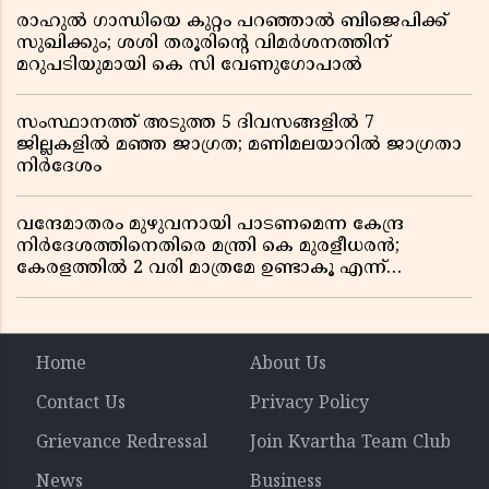
രാഹുൽ ഗാന്ധിയെ കുറ്റം പറഞ്ഞാൽ ബിജെപിക്ക്
സുഖിക്കും; ശശി തരൂരിന്റെ വിമർശനത്തിന്
മറുപടിയുമായി കെ സി വേണുഗോപാൽ
സംസ്ഥാനത്ത് അടുത്ത 5 ദിവസങ്ങളിൽ 7
ജില്ലകളിൽ മഞ്ഞ ജാഗ്രത; മണിമലയാറിൽ ജാഗ്രതാ
നിർദേശം
വന്ദേമാതരം മുഴുവനായി പാടണമെന്ന കേന്ദ്ര
നിർദേശത്തിനെതിരെ മന്ത്രി കെ മുരളീധരൻ;
കേരളത്തിൽ 2 വരി മാത്രമേ ഉണ്ടാകൂ എന്ന്
പ്രതികരണം
Home
About Us
Contact Us
Privacy Policy
Grievance Redressal
Join Kvartha Team Club
News
Business