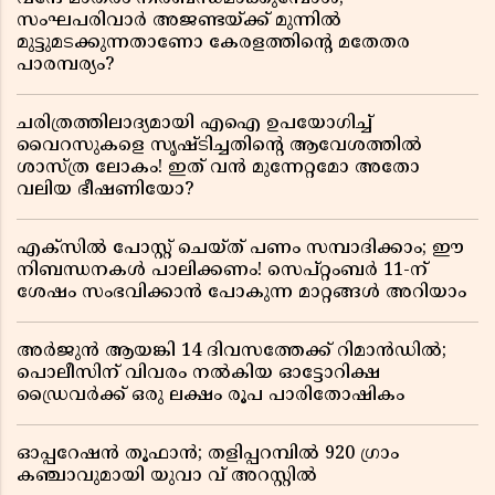
സംഘപരിവാർ അജണ്ടയ്ക്ക് മുന്നിൽ
മുട്ടുമടക്കുന്നതാണോ കേരളത്തിന്റെ മതേതര
പാരമ്പര്യം?
ചരിത്രത്തിലാദ്യമായി എഐ ഉപയോഗിച്ച്
വൈറസുകളെ സൃഷ്ടിച്ചതിന്റെ ആവേശത്തിൽ
ശാസ്ത്ര ലോകം! ഇത് വൻ മുന്നേറ്റമോ അതോ
വലിയ ഭീഷണിയോ?
എക്സിൽ പോസ്റ്റ് ചെയ്ത് പണം സമ്പാദിക്കാം; ഈ
നിബന്ധനകൾ പാലിക്കണം! സെപ്റ്റംബർ 11-ന്
ശേഷം സംഭവിക്കാൻ പോകുന്ന മാറ്റങ്ങൾ അറിയാം
അർജുൻ ആയങ്കി 14 ദിവസത്തേക്ക് റിമാൻഡിൽ;
പൊലീസിന് വിവരം നൽകിയ ഓട്ടോറിക്ഷ
ഡ്രൈവർക്ക് ഒരു ലക്ഷം രൂപ പാരിതോഷികം
ഓപ്പറേഷൻ തൂഫാൻ; തളിപ്പറമ്പിൽ 920 ഗ്രാം
കഞ്ചാവുമായി യുവാ വ് അറസ്റ്റിൽ