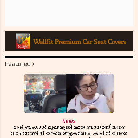
Featured
News
മുൻ ബംഗാൾ മുഖ്യമന്ത്രി മമത ബാനർജിയുടെ
വാഹനത്തിന് നേരെ ആക്രമണം; കാറിന് നേരെ