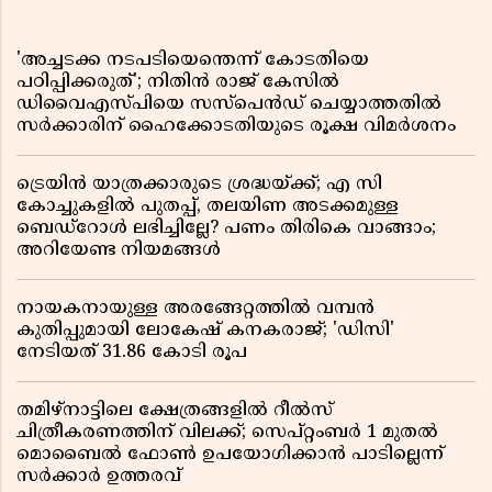
'അച്ചടക്ക നടപടിയെന്തെന്ന് കോടതിയെ
പഠിപ്പിക്കരുത്'; നിതിൻ രാജ് കേസിൽ
ഡിവൈഎസ്പിയെ സസ്പെൻഡ് ചെയ്യാത്തതിൽ
സർക്കാരിന് ഹൈക്കോടതിയുടെ രൂക്ഷ വിമർശനം
ട്രെയിൻ യാത്രക്കാരുടെ ശ്രദ്ധയ്ക്ക്; എ സി
കോച്ചുകളിൽ പുതപ്പ്, തലയിണ അടക്കമുള്ള
ബെഡ്റോൾ ലഭിച്ചില്ലേ? പണം തിരികെ വാങ്ങാം;
അറിയേണ്ട നിയമങ്ങൾ
നായകനായുള്ള അരങ്ങേറ്റത്തിൽ വമ്പൻ
കുതിപ്പുമായി ലോകേഷ് കനകരാജ്; 'ഡിസി'
നേടിയത് 31.86 കോടി രൂപ
തമിഴ്‌നാട്ടിലെ ക്ഷേത്രങ്ങളിൽ റീൽസ്
ചിത്രീകരണത്തിന് വിലക്ക്; സെപ്റ്റംബർ 1 മുതൽ
മൊബൈൽ ഫോൺ ഉപയോഗിക്കാൻ പാടില്ലെന്ന്
സർക്കാർ ഉത്തരവ്