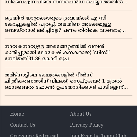
ഡിവൈഎസ്പിയെ സസ്പെൻഡ് ചെയ്യാത്തതിൽ
സർക്കാരിന് ഹൈക്കോടതിയുടെ രൂക്ഷ വിമർശനം
ട്രെയിൻ യാത്രക്കാരുടെ ശ്രദ്ധയ്ക്ക്; എ സി
കോച്ചുകളിൽ പുതപ്പ്, തലയിണ അടക്കമുള്ള
ബെഡ്റോൾ ലഭിച്ചില്ലേ? പണം തിരികെ വാങ്ങാം;
അറിയേണ്ട നിയമങ്ങൾ
നായകനായുള്ള അരങ്ങേറ്റത്തിൽ വമ്പൻ
കുതിപ്പുമായി ലോകേഷ് കനകരാജ്; 'ഡിസി'
നേടിയത് 31.86 കോടി രൂപ
തമിഴ്‌നാട്ടിലെ ക്ഷേത്രങ്ങളിൽ റീൽസ്
ചിത്രീകരണത്തിന് വിലക്ക്; സെപ്റ്റംബർ 1 മുതൽ
മൊബൈൽ ഫോൺ ഉപയോഗിക്കാൻ പാടില്ലെന്ന്
സർക്കാർ ഉത്തരവ്
Home
About Us
Contact Us
Privacy Policy
Grievance Redressal
Join Kvartha Team Club