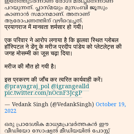
ഇതേത്തുടര്‍ന്നാണ് രോഗി മരിച്ചതെന്നാണ്
പറയുന്നത്. പ്ലാസ്മയും മുസംബി ജൂസും
കാണാന്‍ സമാനമാണ്. അതാണ്
ആരോപണത്തിന് വഴിവെച്ചത്.
प्रयागराज में मानवता शर्मसार हो गयी।
एक परिवार ने आरोप लगाया है कि झलवा स्थित ग्लोबल
हॉस्पिटल ने डेंगू के मरीज प्रदीप पांडेय को प्लेटलेट्स की
जगह मोसम्मी का जूस चढ़ा दिया।
मरीज की मौत हो गयी है।
इस प्रकरण की जाँच कर त्वरित कार्यवाही करें।
@prayagraj_pol
@igrangealld
pic.twitter.com/nOcnF3JcgP
— Vedank Singh (@VedankSingh)
October 19,
2022
ഒരു പ്രാദേശിക മാധ്യമപ്രവര്‍ത്തകന്‍ ഈ
വീഡിയോ സോഷ്യല്‍ മീഡിയയില്‍ പോസ്റ്റ്