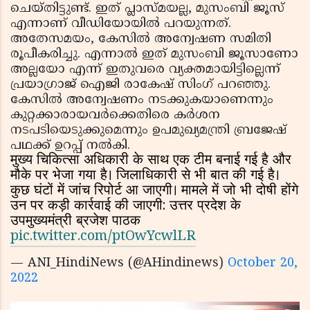
ചെയ്തിട്ടുണ്ട്. ഇത് പ്ലാസ്മയല്ല, മുസംബി ജൂസ്
എന്നാണ് വീഡിയോയില്‍ പറയുന്നത്.
അതേസമയം, കേസില്‍ അന്വേഷണ സമിതി
രൂപീകരിച്ചു. എന്നാല്‍ ഇത് മുസംബി ജൂസാണോ
അല്ലയോ എന്ന് ഇതുവരെ വ്യക്തമായിട്ടില്ലെന്ന്
പ്രയാഗ്രാജ് ഐജി രാകേഷ് സിംഗ് പറഞ്ഞു.
കേസില്‍ അന്വേഷണം നടക്കുകയാണെന്നും
കുറ്റക്കാരായവര്‍ക്കെതിരെ കര്‍ശന
നടപടിയെടുക്കുമെന്നും ഉപമുഖ്യമന്ത്രി ബ്രജേഷ്
പഥക്ക് ഉറപ്പ് നല്‍കി.
मुख्य चिकित्सा अधिकारी के साथ एक टीम बनाई गई है और
मौके पर भेजा गया है। जिलाधिकारी से भी बात की गई है।
कुछ घंटों में जांच रिपोर्ट आ जाएगी। मामले में जो भी दोषी होंगे
उन पर कड़ी कार्रवाई की जाएगी: उत्तर प्रदेश के
उपमुख्यमंत्री ब्रजेश पाठक
pic.twitter.com/ptOwYcwlLR
— ANI_HindiNews (@AHindinews)
October 20,
2022