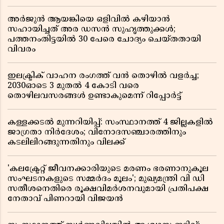
അർജുൻ ആയങ്കിയെ ഒളിവിൽ കഴിയാൻ
സഹായിച്ചത് അര ഡസൻ സുഹൃത്തുക്കൾ;
പത്തനംതിട്ടയിൽ 30 പേരെ ചോദ്യം ചെയ്തതായി
വിവരം ​​​​​​​
ഇലക്ട്രിക് വാഹന രംഗത്ത് വൻ തൊഴിൽ വളർച്ച;
2030ഓടെ 3 മുതൽ 4 കോടി വരെ
തൊഴിലവസരങ്ങൾ ഉണ്ടാകുമെന്ന് റിപ്പോർട്ട്
കള്ളക്കടൽ മുന്നറിയിപ്പ്: സംസ്ഥാനത്ത് 4 ജില്ലകളിൽ
ജാഗ്രതാ നിർദേശം; വിനോദസഞ്ചാരത്തിനും
കടലിലിറങ്ങുന്നതിനും വിലക്ക്
'കലക്ട്രേറ്റ് ജീവനക്കാരിയുടെ മരണം ഭരണാനുകൂല
സംഘടനകളുടെ സമ്മർദം മൂലം'; മുഖ്യമന്ത്രി വി ഡി
സതീശനെതിരെ രൂക്ഷവിമർശനവുമായി പ്രതിപക്ഷ
നേതാവ് പിണറായി വിജയൻ