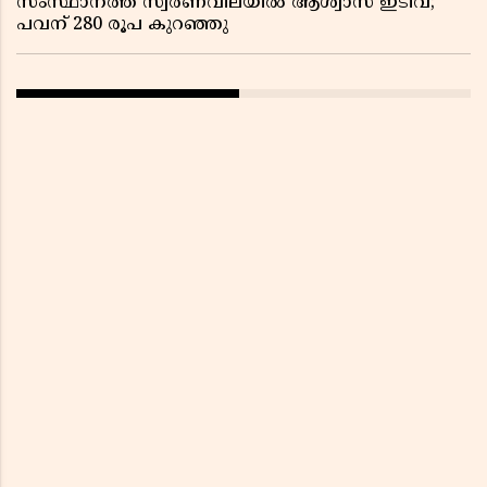
സംസ്ഥാനത്ത് സ്വര്‍ണവിലയില്‍ ആശ്വാസ ഇടിവ്;
പവന് 280 രൂപ കുറഞ്ഞു