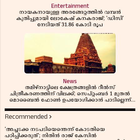
Entertainment
നായകനായുള്ള അരങ്ങേറ്റത്തിൽ വമ്പൻ
കുതിപ്പുമായി ലോകേഷ് കനകരാജ്; 'ഡിസി'
നേടിയത് 31.86 കോടി രൂപ
News
തമിഴ്‌നാട്ടിലെ ക്ഷേത്രങ്ങളിൽ റീൽസ്
ചിത്രീകരണത്തിന് വിലക്ക്; സെപ്റ്റംബർ 1 മുതൽ
മൊബൈൽ ഫോൺ ഉപയോഗിക്കാൻ പാടില്ലെന്ന്
സർക്കാർ ഉത്തരവ്
Recommended
'അച്ചടക്ക നടപടിയെന്തെന്ന് കോടതിയെ
പഠിപ്പിക്കരുത്'; നിതിൻ രാജ് കേസിൽ