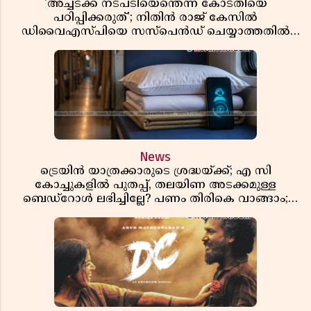
'അച്ചടക്ക നടപടിയെന്തെന്ന് കോടതിയെ
പഠിപ്പിക്കരുത്'; നിതിൻ രാജ് കേസിൽ
ഡിവൈഎസ്പിയെ സസ്പെൻഡ് ചെയ്യാത്തതിൽ
സർക്കാരിന് ഹൈക്കോടതിയുടെ രൂക്ഷ വിമർശനം
News
ട്രെയിൻ യാത്രക്കാരുടെ ശ്രദ്ധയ്ക്ക്; എ സി
കോച്ചുകളിൽ പുതപ്പ്, തലയിണ അടക്കമുള്ള
ബെഡ്റോൾ ലഭിച്ചില്ലേ? പണം തിരികെ വാങ്ങാം;
അറിയേണ്ട നിയമങ്ങൾ