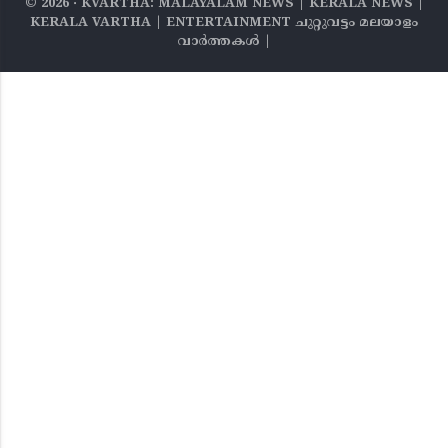
©
2026
‧ KVARTHA: MALAYALAM NEWS | KERALA NEWS |
KERALA VARTHA | ENTERTAINMENT ചുറ്റുവട്ടം മലയാളം
വാര്‍ത്തകൾ |