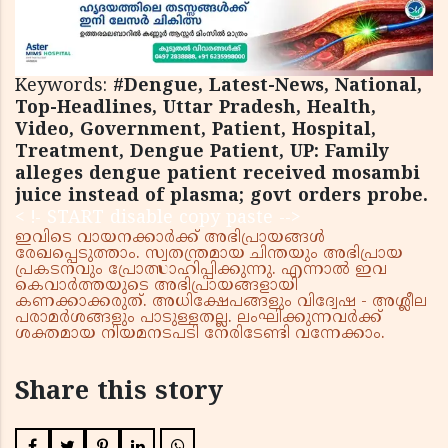
Keywords:
#Dengue, Latest-News, National,
Top-Headlines, Uttar Pradesh, Health,
Video, Government, Patient, Hospital,
Treatment, Dengue Patient, UP: Family
alleges dengue patient received mosambi
juice instead of plasma; govt orders probe.
< !- START disable copy paste -->
ഇവിടെ വായനക്കാർക്ക് അഭിപ്രായങ്ങൾ
രേഖപ്പെടുത്താം. സ്വതന്ത്രമായ ചിന്തയും അഭിപ്രായ
പ്രകടനവും പ്രോത്സാഹിപ്പിക്കുന്നു. എന്നാൽ ഇവ
കെവാർത്തയുടെ അഭിപ്രായങ്ങളായി
കണക്കാക്കരുത്. അധിക്ഷേപങ്ങളും വിദ്വേഷ - അശ്ലീല
പരാമർശങ്ങളും പാടുള്ളതല്ല. ലംഘിക്കുന്നവർക്ക്
ശക്തമായ നിയമനടപടി നേരിടേണ്ടി വന്നേക്കാം.
Share this story