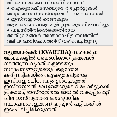
തീരുമാനമാണെന്ന് ഡാനി ഡാനൻ.
● ഐക്യരാഷ്ട്രസഭയുടെ റിപ്പോർട്ടുകൾ
തെറ്റാണെന്ന് ഇസ്റാഈൽ അംബാസഡർ.
● ഇസ്റാഈൽ ഭരണകൂടം
ആരോപണങ്ങളെ പൂർണ്ണമായും നിഷേധിച്ചു.
● ഫലസ്തീനികൾക്കെതിരായ
അതിക്രമങ്ങൾ അന്താരാഷ്ട്ര തലത്തിൽ
വലിയ പ്രതിഷേധത്തിന് വഴിവെച്ചിരുന്നു.
ന്യൂയോർക്ക്: (KVARTHA)
സംഘർഷ
മേഖലകളിൽ ലൈംഗികാതിക്രമങ്ങൾ
നടത്തുന്ന വ്യക്തികളുടെയും
സ്ഥാപനങ്ങളുടെയും ആഗോള
കരിമ്പട്ടികയിൽ ഐക്യരാഷ്ട്രസഭ
ഇസ്റാഈലിനെയും ഉൾപ്പെടുത്തി.
ഇസ്റാഈൽ മാധ്യമങ്ങളുടെ റിപ്പോർട്ടുകൾ
പ്രകാരം, ഇസ്റാഈൽ ജയിൽ വകുപ്പും മറ്റ്
ചില ഇസ്റാഈൽ ഔദ്യോഗിക
സ്ഥാപനങ്ങളുമാണ് യുഎൻ പട്ടികയിൽ
ഇടംപിടിച്ചിരിക്കുന്നത്.