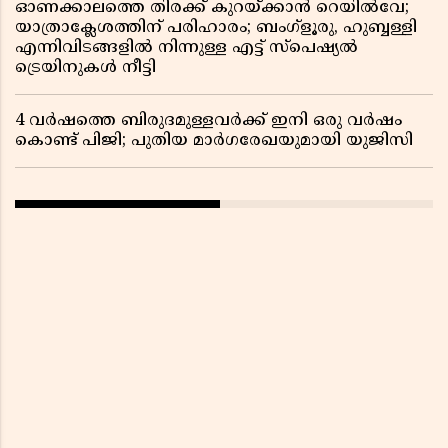
ഓണക്കാലത്തെ തിരക്ക് കുറയ്ക്കാൻ റെയിൽവേ;
യാത്രാക്ലേശത്തിന് പരിഹാരം; ബംഗ്ളൂരു, ഹുബ്ബള്ളി
എന്നിവിടങ്ങളിൽ നിന്നുള്ള എട്ട് സ്പെഷ്യൽ
ട്രെയിനുകൾ നീട്ടി
4 വർഷത്തെ ബിരുദമുള്ളവർക്ക് ഇനി ഒരു വർഷം
കൊണ്ട് പിജി; പുതിയ മാർഗരേഖയുമായി യുജിസി