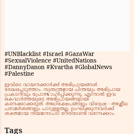
#UNBlacklist #Israel #GazaWar
#SexualViolence #UnitedNations
#DannyDanon #Kvartha #GlobalNews
#Palestine
ഇവിടെ വായനക്കാർക്ക് അഭിപ്രായങ്ങൾ
രേഖപ്പെടുത്താം. സ്വതന്ത്രമായ ചിന്തയും അഭിപ്രായ
പ്രകടനവും പ്രോത്സാഹിപ്പിക്കുന്നു. എന്നാൽ ഇവ
കെവാർത്തയുടെ അഭിപ്രായങ്ങളായി
കണക്കാക്കരുത്. അധിക്ഷേപങ്ങളും വിദ്വേഷ - അശ്ലീല
പരാമർശങ്ങളും പാടുള്ളതല്ല. ലംഘിക്കുന്നവർക്ക്
ശക്തമായ നിയമനടപടി നേരിടേണ്ടി വന്നേക്കാം.
Tags