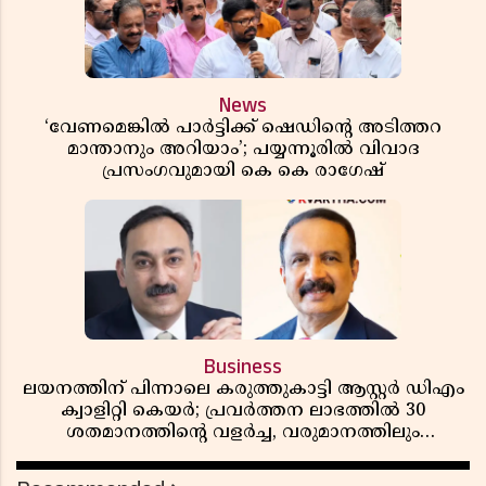
News
‘വേണമെങ്കിൽ പാർട്ടിക്ക് ഷെഡിൻ്റെ അടിത്തറ
മാന്താനും അറിയാം’; പയ്യന്നൂരിൽ വിവാദ
പ്രസംഗവുമായി കെ കെ രാഗേഷ്
Business
ലയനത്തിന് പിന്നാലെ കരുത്തുകാട്ടി ആസ്റ്റർ ഡിഎം
ക്വാളിറ്റി കെയർ; പ്രവർത്തന ലാഭത്തിൽ 30
ശതമാനത്തിൻ്റെ വളർച്ച, വരുമാനത്തിലും
ലാഭത്തിലും വൻ കുതിപ്പ് രേഖപ്പെടുത്തി ആദ്യ പാദ
റിപ്പോർട്ട് പുറത്ത്