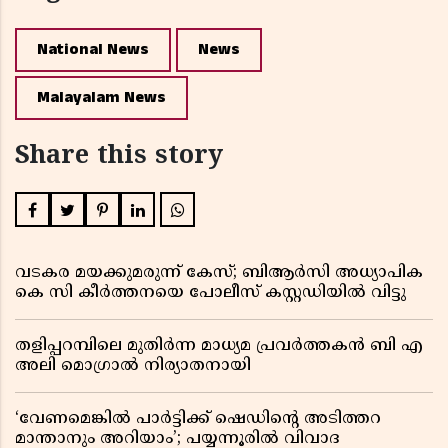
National News
News
Malayalam News
Share this story
വടകര മയക്കുമരുന്ന് കേസ്; ബിആർസി അധ്യാപിക
കെ സി കീർത്തനയെ പോലീസ് കസ്റ്റഡിയിൽ വിട്ടു
തളിപ്പറമ്പിലെ മുതിർന്ന മാധ്യമ പ്രവർത്തകൻ ബി എ
അലി മൊഗ്രാൽ നിര്യാതനായി
‘വേണമെങ്കിൽ പാർട്ടിക്ക് ഷെഡിൻ്റെ അടിത്തറ
മാന്താനും അറിയാം’; പയ്യന്നൂരിൽ വിവാദ