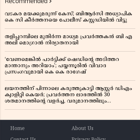
Recommended
വടകര മയക്കുമരുന്ന് കേസ്; ബിആർസി അധ്യാപിക
കെ സി കീർത്തനയെ പോലീസ് കസ്റ്റഡിയിൽ വിട്ടു
തളിപ്പറമ്പിലെ മുതിർന്ന മാധ്യമ പ്രവർത്തകൻ ബി എ
അലി മൊഗ്രാൽ നിര്യാതനായി
‘വേണമെങ്കിൽ പാർട്ടിക്ക് ഷെഡിൻ്റെ അടിത്തറ
മാന്താനും അറിയാം’; പയ്യന്നൂരിൽ വിവാദ
പ്രസംഗവുമായി കെ കെ രാഗേഷ്
ലയനത്തിന് പിന്നാലെ കരുത്തുകാട്ടി ആസ്റ്റർ ഡിഎം
ക്വാളിറ്റി കെയർ; പ്രവർത്തന ലാഭത്തിൽ 30
ശതമാനത്തിൻ്റെ വളർച്ച, വരുമാനത്തിലും
ലാഭത്തിലും വൻ കുതിപ്പ് രേഖപ്പെടുത്തി ആദ്യ പാദ
റിപ്പോർട്ട് പുറത്ത്
Home
About Us
Contact Us
Privacy Policy