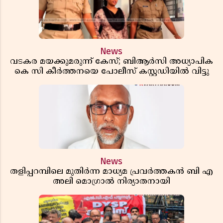
News
വടകര മയക്കുമരുന്ന് കേസ്; ബിആർസി അധ്യാപിക
കെ സി കീർത്തനയെ പോലീസ് കസ്റ്റഡിയിൽ വിട്ടു
News
തളിപ്പറമ്പിലെ മുതിർന്ന മാധ്യമ പ്രവർത്തകൻ ബി എ
അലി മൊഗ്രാൽ നിര്യാതനായി