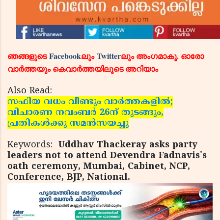
ഞങ്ങളുടെ
Facebook
ലും
Twitter
ലും അംഗമാകൂ. ഓരോ
വാര്‍ത്തയും കെവാര്‍ത്തയിലൂടെ അറിയാം
Also Read:
സഫിയ വധം വീണ്ടും വാര്‍ത്തകളില്‍;
വിചാരണ നവംബര്‍ 26ന് തുടങ്ങും,
പ്രതികള്‍ക്കു സമന്‍സയച്ചു
Keywords:
Uddhav Thackeray asks party
leaders not to attend Devendra Fadnavis's
oath ceremony, Mumbai, Cabinet, NCP,
Conference, BJP, National.