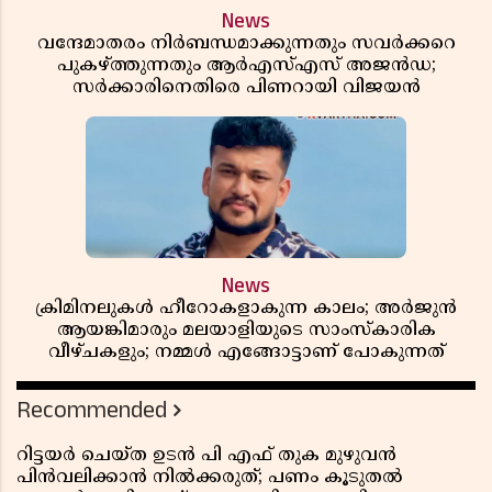
News
വന്ദേമാതരം നിർബന്ധമാക്കുന്നതും സവർക്കറെ
പുകഴ്ത്തുന്നതും ആർഎസ്എസ് അജൻഡ;
സർക്കാരിനെതിരെ പിണറായി വിജയൻ
News
ക്രിമിനലുകൾ ഹീറോകളാകുന്ന കാലം; അർജുൻ
ആയങ്കിമാരും മലയാളിയുടെ സാംസ്കാരിക
വീഴ്ചകളും; നമ്മൾ എങ്ങോട്ടാണ് പോകുന്നത്
Recommended
റിട്ടയർ ചെയ്ത ഉടൻ പി എഫ് തുക മുഴുവൻ
പിൻവലിക്കാൻ നിൽക്കരുത്; പണം കൂടുതൽ