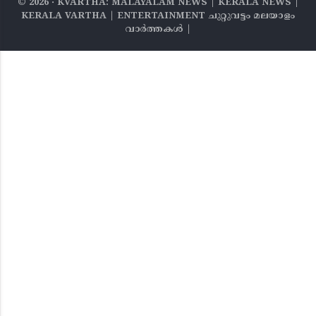
©
2026
‧ KVARTHA: MALAYALAM NEWS | KERALA NEWS |
KERALA VARTHA | ENTERTAINMENT ചുറ്റുവട്ടം മലയാളം
വാര്‍ത്തകൾ |