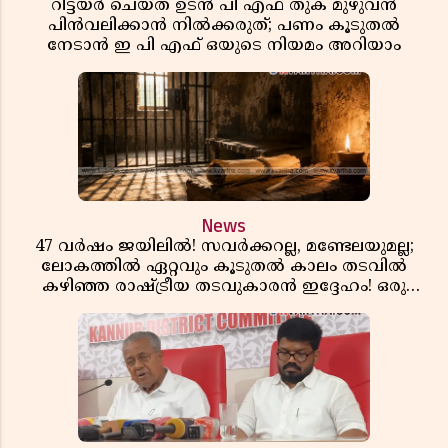
റിട്ടയർ ചെയ്ത ഉടൻ പി എഫ് തുക മുഴുവൻ
പിൻവലിക്കാൻ നിൽക്കരുത്; പണം കൂടുതൽ
നേടാൻ ഇ പി എഫ് ഒയുടെ നിയമം അറിയാം
News
47 വർഷം ജയിലിൽ! സവർക്കറല്ല, മണ്ടേലയുമല്ല;
ലോകത്തിൽ ഏറ്റവും കൂടുതൽ കാലം തടവിൽ
കഴിഞ്ഞ രാഷ്ട്രീയ തടവുകാരൻ ഇദ്ദേഹം! ഒരു
ഇന്ത്യൻ സ്വാതന്ത്ര്യസമര സേനാനിയുടെ വേറിട്ട കഥ