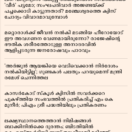
'വീർ' പട്ടമോ; സംഘപരിവാർ അജണ്ടയ്ക്ക്
പച്ചക്കൊടി കാട്ടുന്നതാര്? മഞ്ചേശ്വരത്തെ ക്വിസ്
ചോദ്യം വിവാദമാവുമ്പോൾ
മറ്റൊരാൾക്ക് ജീവൻ നൽകി മടങ്ങിയ ഹീറോയോട്
ഈ അവഗണന വേണമായിരുന്നോ? രാജേഷിൻ്റെ
ഭൗതിക ശരീരത്തോടുള്ള അനാദരവിൽ
ആളിപ്പടരുന്ന ജനരോഷവും പാഠവും
'അർജുൻ ആയങ്കിയെ വെടിവെക്കാൻ നിർദേശം
നൽകിയിട്ടില്ല'; ഗുണ്ടകൾ പലതും പറയുമെന്ന് മന്ത്രി
രമേശ് ചെന്നിത്തല
കാസർകോട് സ്കൂൾ ക്വിസിൽ സവർക്കറെ
പുകഴ്ത്തിയ സംഭവത്തിൽ പ്രതികരിച്ച് എം കെ
മുനീർ; പിഎം ശ്രീ പദ്ധതിയിലും പ്രതികരണം
ലക്ഷ്യസ്ഥാനത്തെത്താൻ നിമിഷങ്ങൾ
ബാക്കിനിൽക്കെ ദുരന്തം; ബിടതിയിൽ