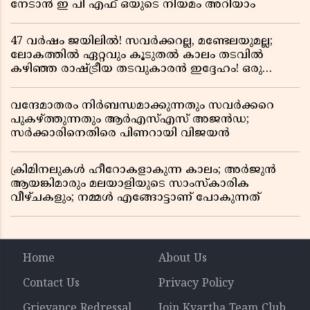
നേടാൻ ഇ പി എഫ് ഒയുടെ നിയമം അറിയാം
47 വർഷം ജയിലിൽ! സവർക്കറല്ല, മണ്ടേലയുമല്ല;
ലോകത്തിൽ ഏറ്റവും കൂടുതൽ കാലം തടവിൽ
കഴിഞ്ഞ രാഷ്ട്രീയ തടവുകാരൻ ഇദ്ദേഹം! ഒരു
ഇന്ത്യൻ സ്വാതന്ത്ര്യസമര സേനാനിയുടെ വേറിട്ട കഥ
വന്ദേമാതരം നിർബന്ധമാക്കുന്നതും സവർക്കറെ
പുകഴ്ത്തുന്നതും ആർഎസ്എസ് അജൻഡ;
സർക്കാരിനെതിരെ പിണറായി വിജയൻ
ക്രിമിനലുകൾ ഹീറോകളാകുന്ന കാലം; അർജുൻ
ആയങ്കിമാരും മലയാളിയുടെ സാംസ്കാരിക
വീഴ്ചകളും; നമ്മൾ എങ്ങോട്ടാണ് പോകുന്നത്
Home
About Us
Contact Us
Privacy Policy
Grievance Redressal
Join Kvartha Team Club