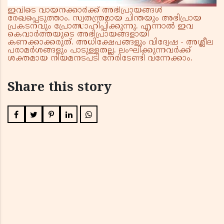
ഇവിടെ വായനക്കാർക്ക് അഭിപ്രായങ്ങൾ
രേഖപ്പെടുത്താം. സ്വതന്ത്രമായ ചിന്തയും അഭിപ്രായ
പ്രകടനവും പ്രോത്സാഹിപ്പിക്കുന്നു. എന്നാൽ ഇവ
കെവാർത്തയുടെ അഭിപ്രായങ്ങളായി
കണക്കാക്കരുത്. അധിക്ഷേപങ്ങളും വിദ്വേഷ - അശ്ലീല
പരാമർശങ്ങളും പാടുള്ളതല്ല. ലംഘിക്കുന്നവർക്ക്
ശക്തമായ നിയമനടപടി നേരിടേണ്ടി വന്നേക്കാം.
Share this story