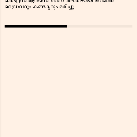
കെഎസ്ആർടിസി ബസ് തലകീഴായി മറിഞ്ഞ്
ഡ്രൈവറും കണ്ടക്ടറും മരിച്ചു