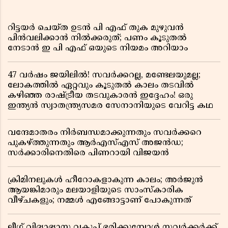
റിട്ടയർ ചെയ്ത ഉടൻ പി എഫ് തുക മുഴുവൻ
പിൻവലിക്കാൻ നിൽക്കരുത്; പണം കൂടുതൽ
നേടാൻ ഇ പി എഫ് ഒയുടെ നിയമം അറിയാം
47 വർഷം ജയിലിൽ! സവർക്കറല്ല, മണ്ടേലയുമല്ല;
ലോകത്തിൽ ഏറ്റവും കൂടുതൽ കാലം തടവിൽ
കഴിഞ്ഞ രാഷ്ട്രീയ തടവുകാരൻ ഇദ്ദേഹം! ഒരു
ഇന്ത്യൻ സ്വാതന്ത്ര്യസമര സേനാനിയുടെ വേറിട്ട കഥ
വന്ദേമാതരം നിർബന്ധമാക്കുന്നതും സവർക്കറെ
പുകഴ്ത്തുന്നതും ആർഎസ്എസ് അജൻഡ;
സർക്കാരിനെതിരെ പിണറായി വിജയൻ
ക്രിമിനലുകൾ ഹീറോകളാകുന്ന കാലം; അർജുൻ
ആയങ്കിമാരും മലയാളിയുടെ സാംസ്കാരിക
വീഴ്ചകളും; നമ്മൾ എങ്ങോട്ടാണ് പോകുന്നത്
ലീഗ് വിദ്യാഭ്യാസ വകുപ്പ് ഭരിക്കുമ്പോൾ സവർക്കർക്ക്