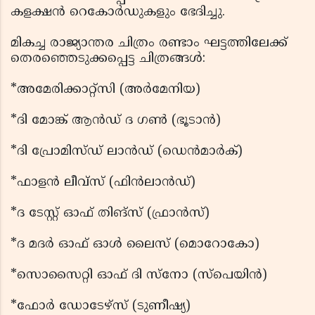
കളക്ഷന്‍ റെകോര്‍ഡുകളും ഭേദിച്ചു.
മികച്ച രാജ്യാന്തര ചിത്രം രണ്ടാം ഘട്ടത്തിലേക്ക്
തെരഞ്ഞെടുക്കപ്പെട്ട ചിത്രങ്ങള്‍:
*അമേരിക്കാറ്റ്സി (അര്‍മേനിയ)
*ദി മോങ്ക് ആന്‍ഡ് ദ ഗണ്‍ (ഭൂടാന്‍)
*ദി പ്രോമിസ്ഡ് ലാന്‍ഡ് (ഡെന്‍മാര്‍ക്)
*ഫാളന്‍ ലീവ്സ് (ഫിന്‍ലാന്‍ഡ്)
*ദ ടേസ്റ്റ് ഓഫ് തിങ്സ് (ഫ്രാന്‍സ്)
*ദ മദര്‍ ഓഫ് ഓള്‍ ലൈസ് (മൊറോകോ)
*സൊസൈറ്റി ഓഫ് ദി സ്‌നോ (സ്‌പെയിന്‍)
*ഫോര്‍ ഡോടേഴ്‌സ് (ടുണീഷ്യ)