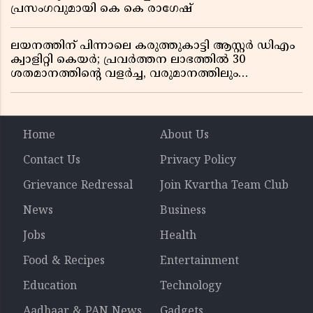
പ്രസംഗവുമായി കെ കെ രാഗേഷ്
ലയനത്തിന് പിന്നാലെ കരുത്തുകാട്ടി ആസ്റ്റർ ഡിഎം
ക്വാളിറ്റി കെയർ; പ്രവർത്തന ലാഭത്തിൽ 30
ശതമാനത്തിൻ്റെ വളർച്ച, വരുമാനത്തിലും
ലാഭത്തിലും വൻ കുതിപ്പ് രേഖപ്പെടുത്തി ആദ്യ പാദ
റിപ്പോർട്ട് പുറത്ത്
Home
About Us
Contact Us
Privacy Policy
Grievance Redressal
Join Kvartha Team Club
News
Business
Jobs
Health
Food & Recipes
Entertainment
Education
Technology
Aadhaar & PAN News
Gadgets