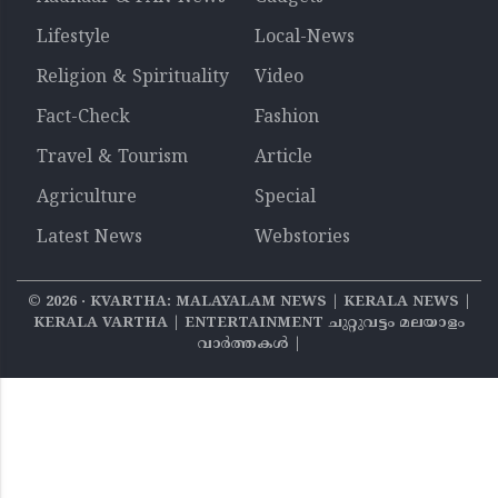
Lifestyle
Local-News
Religion & Spirituality
Video
Fact-Check
Fashion
Travel & Tourism
Article
Agriculture
Special
Latest News
Webstories
©
2026
‧ KVARTHA: MALAYALAM NEWS | KERALA NEWS |
KERALA VARTHA | ENTERTAINMENT ചുറ്റുവട്ടം മലയാളം
വാര്‍ത്തകൾ |