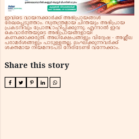
ഇവിടെ വായനക്കാർക്ക് അഭിപ്രായങ്ങൾ
രേഖപ്പെടുത്താം. സ്വതന്ത്രമായ ചിന്തയും അഭിപ്രായ
പ്രകടനവും പ്രോത്സാഹിപ്പിക്കുന്നു. എന്നാൽ ഇവ
കെവാർത്തയുടെ അഭിപ്രായങ്ങളായി
കണക്കാക്കരുത്. അധിക്ഷേപങ്ങളും വിദ്വേഷ - അശ്ലീല
പരാമർശങ്ങളും പാടുള്ളതല്ല. ലംഘിക്കുന്നവർക്ക്
ശക്തമായ നിയമനടപടി നേരിടേണ്ടി വന്നേക്കാം.
Share this story