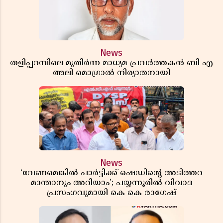
News
തളിപ്പറമ്പിലെ മുതിർന്ന മാധ്യമ പ്രവർത്തകൻ ബി എ
അലി മൊഗ്രാൽ നിര്യാതനായി
News
‘വേണമെങ്കിൽ പാർട്ടിക്ക് ഷെഡിൻ്റെ അടിത്തറ
മാന്താനും അറിയാം’; പയ്യന്നൂരിൽ വിവാദ
പ്രസംഗവുമായി കെ കെ രാഗേഷ്