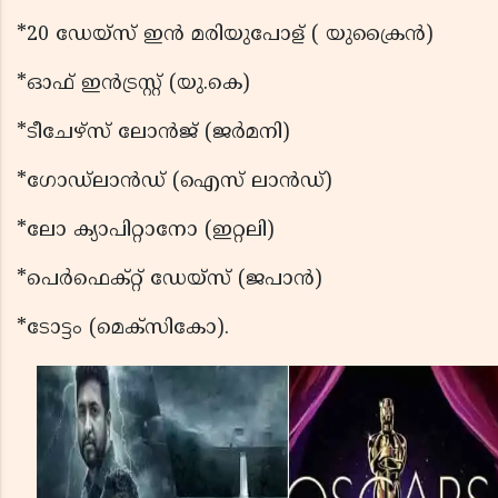
*20 ഡേയ്‌സ് ഇന്‍ മരിയുപോള് ( യുക്രൈന്‍)
*ഓഫ് ഇന്‍ട്രസ്റ്റ് (യു.കെ)
*ടീചേഴ്‌സ് ലോന്‍ജ് (ജര്‍മനി)
*ഗോഡ്‌ലാന്‍ഡ് (ഐസ് ലാന്‍ഡ്)
*ലോ ക്യാപിറ്റാനോ (ഇറ്റലി)
*പെര്‍ഫെക്റ്റ് ഡേയ്‌സ് (ജപാന്‍)
*ടോട്ടം (മെക്‌സികോ).