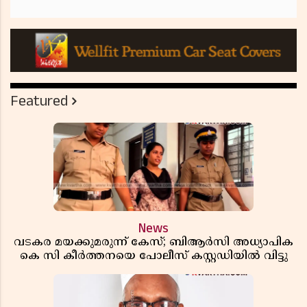
Featured
News
വടകര മയക്കുമരുന്ന് കേസ്; ബിആർസി അധ്യാപിക
കെ സി കീർത്തനയെ പോലീസ് കസ്റ്റഡിയിൽ വിട്ടു