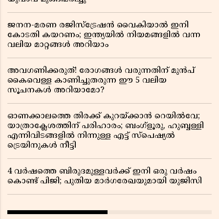
ജനന-മരണ രജിസ്ട്രേഷൻ വൈകിയാൽ ഇനി
കോടതി കയറണം; ഇന്ത്യയിൽ നിയമങ്ങളിൽ വന്ന
വലിയ മാറ്റങ്ങൾ അറിയാം
അവഗണിക്കരുത്! രോഗങ്ങൾ വരുന്നതിന് മുൻപ്
കൈവെള്ള കാണിച്ചുതരുന്ന ഈ 5 വലിയ
സൂചനകൾ അറിയാമോ?
ഓണക്കാലത്തെ തിരക്ക് കുറയ്ക്കാൻ റെയിൽവേ;
യാത്രാക്ലേശത്തിന് പരിഹാരം; ബംഗ്ളൂരു, ഹുബ്ബള്ളി
എന്നിവിടങ്ങളിൽ നിന്നുള്ള എട്ട് സ്പെഷ്യൽ
ട്രെയിനുകൾ നീട്ടി
4 വർഷത്തെ ബിരുദമുള്ളവർക്ക് ഇനി ഒരു വർഷം
കൊണ്ട് പിജി; പുതിയ മാർഗരേഖയുമായി യുജിസി