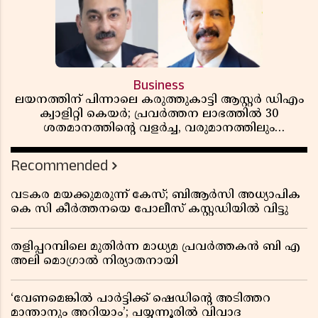
Business
ലയനത്തിന് പിന്നാലെ കരുത്തുകാട്ടി ആസ്റ്റർ ഡിഎം
ക്വാളിറ്റി കെയർ; പ്രവർത്തന ലാഭത്തിൽ 30
ശതമാനത്തിൻ്റെ വളർച്ച, വരുമാനത്തിലും
ലാഭത്തിലും വൻ കുതിപ്പ് രേഖപ്പെടുത്തി ആദ്യ പാദ
റിപ്പോർട്ട് പുറത്ത്
Recommended
വടകര മയക്കുമരുന്ന് കേസ്; ബിആർസി അധ്യാപിക
കെ സി കീർത്തനയെ പോലീസ് കസ്റ്റഡിയിൽ വിട്ടു
തളിപ്പറമ്പിലെ മുതിർന്ന മാധ്യമ പ്രവർത്തകൻ ബി എ
അലി മൊഗ്രാൽ നിര്യാതനായി
‘വേണമെങ്കിൽ പാർട്ടിക്ക് ഷെഡിൻ്റെ അടിത്തറ
മാന്താനും അറിയാം’; പയ്യന്നൂരിൽ വിവാദ