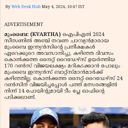
By
Web Desk Hub
May 4, 2024, 10:47 IST
ADVERTISEMENT
മുംബൈ: (KVARTHA)
ഐപിഎൽ 2024
സീസണിൽ അഞ്ച് തവണ ചാമ്പ്യൻമാരായ
മുംബൈ ഇന്ത്യൻസിൻ്റെ പ്രതീക്ഷകൾ
ഏറെക്കുറെ അവസാനിച്ചു. കഴിഞ്ഞ ദിവസം
കൊൽക്കത്ത നൈറ്റ് റൈഡേഴ്‌സ് ഉയർത്തിയ
170 റൺസ് വിജയലക്ഷ്യം മറികടക്കാൻ പോലും
മുംബൈ ഇന്ത്യൻസ് ബാറ്റ്‌സ്മാൻമാർക്ക്
കഴിഞ്ഞില്ല. കൊൽക്കത്ത നൈറ്റ് റൈഡേഴ്‌സ് 24
റൺസിന് വിജയിച്ചപ്പോൾ പത്ത് മത്സരങ്ങളിൽ
നിന്ന് 14 പോയിൻ്റുമായി ടീം പ്ലേ ഓഫിൻ്റെ
പടിക്കലാണ്.