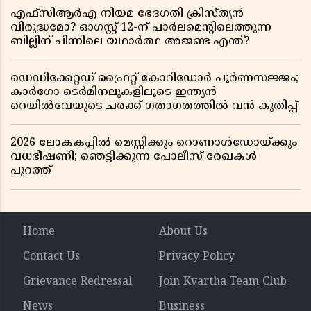
എഫ്സിആർഎ നിയമ ഭേദഗതി ക്രിസ്ത്യൻ
വിരുദ്ധമോ? ഓഗസ്റ്റ് 12-ന് പാർലമെന്റിലെത്തുന്ന
ബില്ലിന് പിന്നിലെ യഥാർത്ഥ അജണ്ട എന്ത്?
ഡെഡിക്കേറ്റഡ് ഫ്രൈറ്റ് കോറിഡോർ പൂർണസജ്ജം;
കാർഗോ ടെർമിനലുകളിലൂടെ ഇന്ത്യൻ
റെയിൽവേയുടെ ചരക്ക് ഗതാഗതത്തിൽ വൻ കുതിപ്പ്
2026 ലോകകപ്പിൽ മെസ്സിക്കും റൊണാൾഡോയ്ക്കും
വധഭീഷണി; ഞെട്ടിക്കുന്ന പോലീസ് രേഖകൾ
പുറത്ത്
Home
About Us
Contact Us
Privacy Policy
Grievance Redressal
Join Kvartha Team Club
News
Business