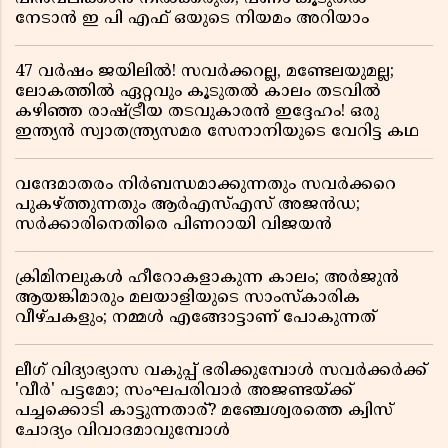
നേടാൻ ഇ പി എഫ് ഒയുടെ നിയമം അറിയാം
47 വർഷം ജയിലിൽ! സവർക്കറല്ല, മണ്ടേലയുമല്ല;
ലോകത്തിൽ ഏറ്റവും കൂടുതൽ കാലം തടവിൽ
കഴിഞ്ഞ രാഷ്ട്രീയ തടവുകാരൻ ഇദ്ദേഹം! ഒരു
ഇന്ത്യൻ സ്വാതന്ത്ര്യസമര സേനാനിയുടെ വേറിട്ട കഥ
വന്ദേമാതരം നിർബന്ധമാക്കുന്നതും സവർക്കറെ
പുകഴ്ത്തുന്നതും ആർഎസ്എസ് അജൻഡ;
സർക്കാരിനെതിരെ പിണറായി വിജയൻ
ക്രിമിനലുകൾ ഹീറോകളാകുന്ന കാലം; അർജുൻ
ആയങ്കിമാരും മലയാളിയുടെ സാംസ്കാരിക
വീഴ്ചകളും; നമ്മൾ എങ്ങോട്ടാണ് പോകുന്നത്
ലീഗ് വിദ്യാഭ്യാസ വകുപ്പ് ഭരിക്കുമ്പോൾ സവർക്കർക്ക്
'വീർ' പട്ടമോ; സംഘപരിവാർ അജണ്ടയ്ക്ക്
പച്ചക്കൊടി കാട്ടുന്നതാര്? മഞ്ചേശ്വരത്തെ ക്വിസ്
ചോദ്യം വിവാദമാവുമ്പോൾ