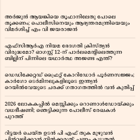
അർജുൻ ആയങ്കിയെ തൂഫാനിലേതു പോലെ
തൂക്കണം; പൊലീസിനെയും ആഭ്യന്തരമന്ത്രിയെയും
വിമർശിച്ച് എം വി ജയരാജൻ
എഫ്സിആർഎ നിയമ ഭേദഗതി ക്രിസ്ത്യൻ
വിരുദ്ധമോ? ഓഗസ്റ്റ് 12-ന് പാർലമെന്റിലെത്തുന്ന
ബില്ലിന് പിന്നിലെ യഥാർത്ഥ അജണ്ട എന്ത്?
ഡെഡിക്കേറ്റഡ് ഫ്രൈറ്റ് കോറിഡോർ പൂർണസജ്ജം;
കാർഗോ ടെർമിനലുകളിലൂടെ ഇന്ത്യൻ
റെയിൽവേയുടെ ചരക്ക് ഗതാഗതത്തിൽ വൻ കുതിപ്പ്
2026 ലോകകപ്പിൽ മെസ്സിക്കും റൊണാൾഡോയ്ക്കും
വധഭീഷണി; ഞെട്ടിക്കുന്ന പോലീസ് രേഖകൾ
പുറത്ത്
റിട്ടയർ ചെയ്ത ഉടൻ പി എഫ് തുക മുഴുവൻ
പിൻവലിക്കാൻ നിൽക്കരുത്; പണം കൂടുതൽ