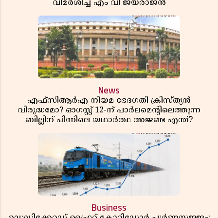
വിമർശിച്ച് എം വി ജയരാജൻ
News
എഫ്സിആർഎ നിയമ ഭേദഗതി ക്രിസ്ത്യൻ
വിരുദ്ധമോ? ഓഗസ്റ്റ് 12-ന് പാർലമെന്റിലെത്തുന്ന
ബില്ലിന് പിന്നിലെ യഥാർത്ഥ അജണ്ട എന്ത്?
Business
ഡെഡിക്കേറ്റഡ് ഫ്രൈറ്റ് കോറിഡോർ പൂർണസജ്ജം;