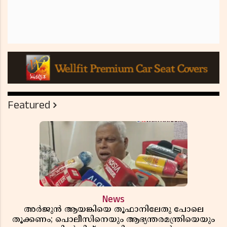
Featured
News
അർജുൻ ആയങ്കിയെ തൂഫാനിലേതു പോലെ
തൂക്കണം; പൊലീസിനെയും ആഭ്യന്തരമന്ത്രിയെയും