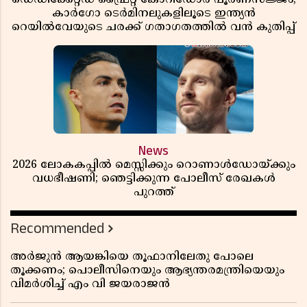
കാർഗോ ടെർമിനലുകളിലൂടെ ഇന്ത്യൻ
റെയിൽവേയുടെ ചരക്ക് ഗതാഗതത്തിൽ വൻ കുതിപ്പ്
News
2026 ലോകകപ്പിൽ മെസ്സിക്കും റൊണാൾഡോയ്ക്കും
വധഭീഷണി; ഞെട്ടിക്കുന്ന പോലീസ് രേഖകൾ
പുറത്ത്
Recommended
അർജുൻ ആയങ്കിയെ തൂഫാനിലേതു പോലെ
തൂക്കണം; പൊലീസിനെയും ആഭ്യന്തരമന്ത്രിയെയും
വിമർശിച്ച് എം വി ജയരാജൻ