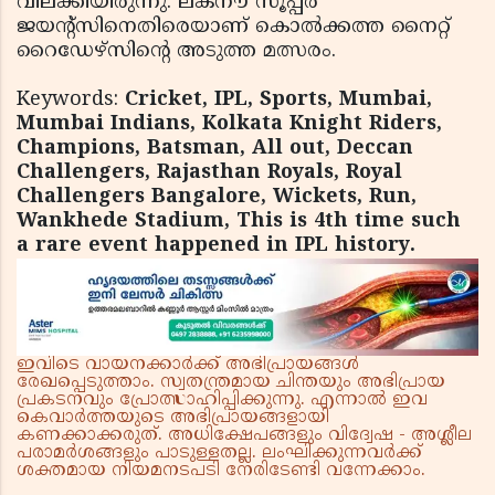
വിലക്കിയിരുന്നു. ലക്നൗ സൂപ്പർ
ജയൻ്റ്‌സിനെതിരെയാണ് കൊൽക്കത്ത നൈറ്റ്
റൈഡേഴ്‌സിൻ്റെ അടുത്ത മത്സരം.
Keywords:
Cricket, IPL, Sports, Mumbai,
Mumbai Indians, Kolkata Knight Riders,
Champions, Batsman, All out, Deccan
Challengers, Rajasthan Royals, Royal
Challengers Bangalore, Wickets, Run,
Wankhede Stadium, This is 4th time such
a rare event happened in IPL history.
ഇവിടെ വായനക്കാർക്ക് അഭിപ്രായങ്ങൾ
രേഖപ്പെടുത്താം. സ്വതന്ത്രമായ ചിന്തയും അഭിപ്രായ
പ്രകടനവും പ്രോത്സാഹിപ്പിക്കുന്നു. എന്നാൽ ഇവ
കെവാർത്തയുടെ അഭിപ്രായങ്ങളായി
കണക്കാക്കരുത്. അധിക്ഷേപങ്ങളും വിദ്വേഷ - അശ്ലീല
പരാമർശങ്ങളും പാടുള്ളതല്ല. ലംഘിക്കുന്നവർക്ക്
ശക്തമായ നിയമനടപടി നേരിടേണ്ടി വന്നേക്കാം.