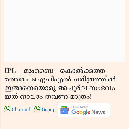
IPL | മുംബൈ - കൊൽക്കത്ത
മത്സരം: ഐപിഎൽ ചരിത്രത്തിൽ
ഇങ്ങനെയൊരു അപൂർവ സംഭവം
ഇത് നാലാം തവണ മാത്രം!
Channel
Group