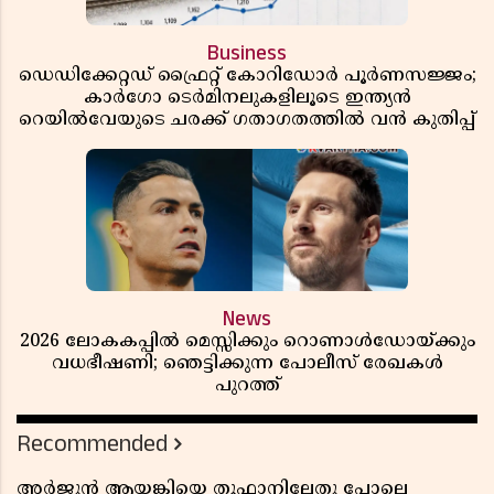
Business
ഡെഡിക്കേറ്റഡ് ഫ്രൈറ്റ് കോറിഡോർ പൂർണസജ്ജം;
കാർഗോ ടെർമിനലുകളിലൂടെ ഇന്ത്യൻ
റെയിൽവേയുടെ ചരക്ക് ഗതാഗതത്തിൽ വൻ കുതിപ്പ്
News
2026 ലോകകപ്പിൽ മെസ്സിക്കും റൊണാൾഡോയ്ക്കും
വധഭീഷണി; ഞെട്ടിക്കുന്ന പോലീസ് രേഖകൾ
പുറത്ത്
Recommended
അർജുൻ ആയങ്കിയെ തൂഫാനിലേതു പോലെ