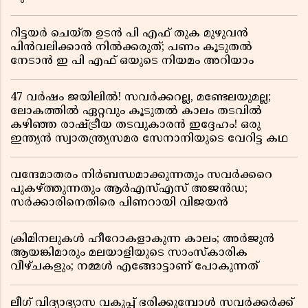
റിട്ടയർ ചെയ്ത ഉടൻ പി എഫ് തുക മുഴുവൻ
പിൻവലിക്കാൻ നിൽക്കരുത്; പണം കൂടുതൽ
നേടാൻ ഇ പി എഫ് ഒയുടെ നിയമം അറിയാം
47 വർഷം ജയിലിൽ! സവർക്കറല്ല, മണ്ടേലയുമല്ല;
ലോകത്തിൽ ഏറ്റവും കൂടുതൽ കാലം തടവിൽ
കഴിഞ്ഞ രാഷ്ട്രീയ തടവുകാരൻ ഇദ്ദേഹം! ഒരു
ഇന്ത്യൻ സ്വാതന്ത്ര്യസമര സേനാനിയുടെ വേറിട്ട കഥ
വന്ദേമാതരം നിർബന്ധമാക്കുന്നതും സവർക്കറെ
പുകഴ്ത്തുന്നതും ആർഎസ്എസ് അജൻഡ;
സർക്കാരിനെതിരെ പിണറായി വിജയൻ
ക്രിമിനലുകൾ ഹീറോകളാകുന്ന കാലം; അർജുൻ
ആയങ്കിമാരും മലയാളിയുടെ സാംസ്കാരിക
വീഴ്ചകളും; നമ്മൾ എങ്ങോട്ടാണ് പോകുന്നത്
ലീഗ് വിദ്യാഭ്യാസ വകുപ്പ് ഭരിക്കുമ്പോൾ സവർക്കർക്ക്