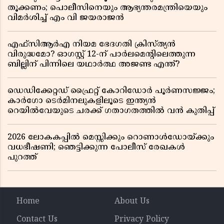
തൂക്കണം; പൊലീസിനെയും ആഭ്യന്തരമന്ത്രിയെയും
വിമർശിച്ച് എം വി ജയരാജൻ
എഫ്സിആർഎ നിയമ ഭേദഗതി ക്രിസ്ത്യൻ
വിരുദ്ധമോ? ഓഗസ്റ്റ് 12-ന് പാർലമെന്റിലെത്തുന്ന
ബില്ലിന് പിന്നിലെ യഥാർത്ഥ അജണ്ട എന്ത്?
ഡെഡിക്കേറ്റഡ് ഫ്രൈറ്റ് കോറിഡോർ പൂർണസജ്ജം;
കാർഗോ ടെർമിനലുകളിലൂടെ ഇന്ത്യൻ
റെയിൽവേയുടെ ചരക്ക് ഗതാഗതത്തിൽ വൻ കുതിപ്പ്
2026 ലോകകപ്പിൽ മെസ്സിക്കും റൊണാൾഡോയ്ക്കും
വധഭീഷണി; ഞെട്ടിക്കുന്ന പോലീസ് രേഖകൾ
പുറത്ത്
Home
About Us
Contact Us
Privacy Policy