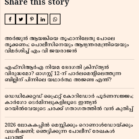
Share this story
അർജുൻ ആയങ്കിയെ തൂഫാനിലേതു പോലെ
തൂക്കണം; പൊലീസിനെയും ആഭ്യന്തരമന്ത്രിയെയും
വിമർശിച്ച് എം വി ജയരാജൻ
എഫ്സിആർഎ നിയമ ഭേദഗതി ക്രിസ്ത്യൻ
വിരുദ്ധമോ? ഓഗസ്റ്റ് 12-ന് പാർലമെന്റിലെത്തുന്ന
ബില്ലിന് പിന്നിലെ യഥാർത്ഥ അജണ്ട എന്ത്?
ഡെഡിക്കേറ്റഡ് ഫ്രൈറ്റ് കോറിഡോർ പൂർണസജ്ജം;
കാർഗോ ടെർമിനലുകളിലൂടെ ഇന്ത്യൻ
റെയിൽവേയുടെ ചരക്ക് ഗതാഗതത്തിൽ വൻ കുതിപ്പ്
2026 ലോകകപ്പിൽ മെസ്സിക്കും റൊണാൾഡോയ്ക്കും
വധഭീഷണി; ഞെട്ടിക്കുന്ന പോലീസ് രേഖകൾ
പുറത്ത്