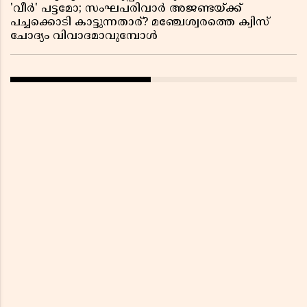
'വീർ' പട്ടമോ; സംഘപരിവാർ അജണ്ടയ്ക്ക്
പച്ചക്കൊടി കാട്ടുന്നതാര്? മഞ്ചേശ്വരത്തെ ക്വിസ്
ചോദ്യം വിവാദമാവുമ്പോൾ