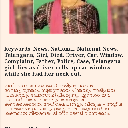
Keywords: News, National, National-News,
Telangana, Girl, Died, Driver, Car, Window,
Complaint, Father, Police, Case, Telangana
girl dies as driver rolls up car window
while she had her neck out.
ഇവിടെ വായനക്കാർക്ക് അഭിപ്രായങ്ങൾ
രേഖപ്പെടുത്താം. സ്വതന്ത്രമായ ചിന്തയും അഭിപ്രായ
പ്രകടനവും പ്രോത്സാഹിപ്പിക്കുന്നു. എന്നാൽ ഇവ
കെവാർത്തയുടെ അഭിപ്രായങ്ങളായി
കണക്കാക്കരുത്. അധിക്ഷേപങ്ങളും വിദ്വേഷ - അശ്ലീല
പരാമർശങ്ങളും പാടുള്ളതല്ല. ലംഘിക്കുന്നവർക്ക്
ശക്തമായ നിയമനടപടി നേരിടേണ്ടി വന്നേക്കാം.