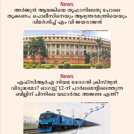
News
അർജുൻ ആയങ്കിയെ തൂഫാനിലേതു പോലെ
തൂക്കണം; പൊലീസിനെയും ആഭ്യന്തരമന്ത്രിയെയും
വിമർശിച്ച് എം വി ജയരാജൻ
News
എഫ്സിആർഎ നിയമ ഭേദഗതി ക്രിസ്ത്യൻ
വിരുദ്ധമോ? ഓഗസ്റ്റ് 12-ന് പാർലമെന്റിലെത്തുന്ന
ബില്ലിന് പിന്നിലെ യഥാർത്ഥ അജണ്ട എന്ത്?