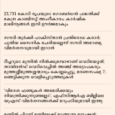
23,731 കോടി രൂപയുടെ ഗോബർധൻ പദ്ധതിക്ക്
കേന്ദ്ര കാബിനറ്റ് അംഗീകാരം; കാർഷിക
മാലിന്യങ്ങൾ ഇനി ഊർജമാകും
സൗദി-തുർക്കി-പാകിസ്താൻ പ്രതിരോധ കരാർ;
പുതിയ സൈനിക ചേരിയല്ലെന്ന് സൗദി അറേബ്യ,
വിമർശനവുമായി ഇറാൻ
ടീച്ചറുടെ മുന്നിൽ നിൽക്കുമ്പോഴാണ് വെടിയേറ്റത്;
തായ്‌ലൻഡ് വെടിവെപ്പിൽ അഞ്ച് അധ്യാപകരും
മുത്തശ്ശീമുത്തശ്ശന്മാരും കൊല്ലപ്പെട്ടു, മരണസംഖ്യ 7;
ഞെട്ടിക്കുന്ന വെളിപ്പെടുത്തലുകൾ
‘വിദേശ ഫണ്ടുകൾ അമേരിക്കയും
നിയന്ത്രിക്കുന്നുണ്ടല്ലോ’; എഫ്സിആർഎ ബില്ലിലെ
യുഎസ് വിമർശനങ്ങൾക്ക് മറുപടിയുമായി ഇന്ത്യ
മണ്ണിൽ പിറന്ന് മണ്ണിലേക്ക് മടങ്ങുന്ന മനുഷ്യൻ;