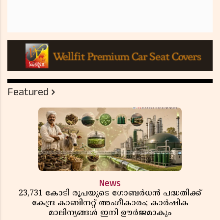
Featured
News
23,731 കോടി രൂപയുടെ ഗോബർധൻ പദ്ധതിക്ക്
കേന്ദ്ര കാബിനറ്റ് അംഗീകാരം; കാർഷിക
മാലിന്യങ്ങൾ ഇനി ഊർജമാകും