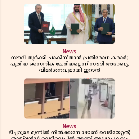
News
സൗദി-തുർക്കി-പാകിസ്താൻ പ്രതിരോധ കരാർ;
പുതിയ സൈനിക ചേരിയല്ലെന്ന് സൗദി അറേബ്യ,
വിമർശനവുമായി ഇറാൻ
News
ടീച്ചറുടെ മുന്നിൽ നിൽക്കുമ്പോഴാണ് വെടിയേറ്റത്;
തായ്‌ലൻഡ് വെടിവെപ്പിൽ അഞ്ച് അധ്യാപകരും