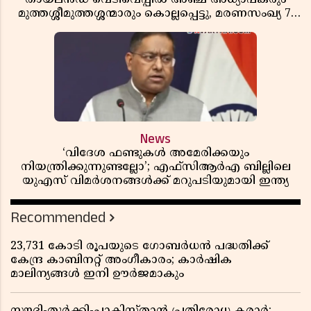
മുത്തശ്ശീമുത്തശ്ശന്മാരും കൊല്ലപ്പെട്ടു, മരണസംഖ്യ 7;
ഞെട്ടിക്കുന്ന വെളിപ്പെടുത്തലുകൾ
News
‘വിദേശ ഫണ്ടുകൾ അമേരിക്കയും
നിയന്ത്രിക്കുന്നുണ്ടല്ലോ’; എഫ്സിആർഎ ബില്ലിലെ
യുഎസ് വിമർശനങ്ങൾക്ക് മറുപടിയുമായി ഇന്ത്യ
Recommended
23,731 കോടി രൂപയുടെ ഗോബർധൻ പദ്ധതിക്ക്
കേന്ദ്ര കാബിനറ്റ് അംഗീകാരം; കാർഷിക
മാലിന്യങ്ങൾ ഇനി ഊർജമാകും
സൗദി-തുർക്കി-പാകിസ്താൻ പ്രതിരോധ കരാർ;