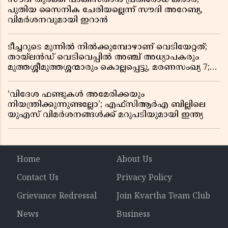
പുതിയ സൈനിക ചേരിയല്ലെന്ന് സൗദി അറേബ്യ,
വിമർശനവുമായി ഇറാൻ
ടീച്ചറുടെ മുന്നിൽ നിൽക്കുമ്പോഴാണ് വെടിയേറ്റത്;
തായ്‌ലൻഡ് വെടിവെപ്പിൽ അഞ്ച് അധ്യാപകരും
മുത്തശ്ശീമുത്തശ്ശന്മാരും കൊല്ലപ്പെട്ടു, മരണസംഖ്യ 7;
ഞെട്ടിക്കുന്ന വെളിപ്പെടുത്തലുകൾ
‘വിദേശ ഫണ്ടുകൾ അമേരിക്കയും
നിയന്ത്രിക്കുന്നുണ്ടല്ലോ’; എഫ്സിആർഎ ബില്ലിലെ
യുഎസ് വിമർശനങ്ങൾക്ക് മറുപടിയുമായി ഇന്ത്യ
Home
About Us
Contact Us
Privacy Policy
Grievance Redressal
Join Kvartha Team Club
News
Business