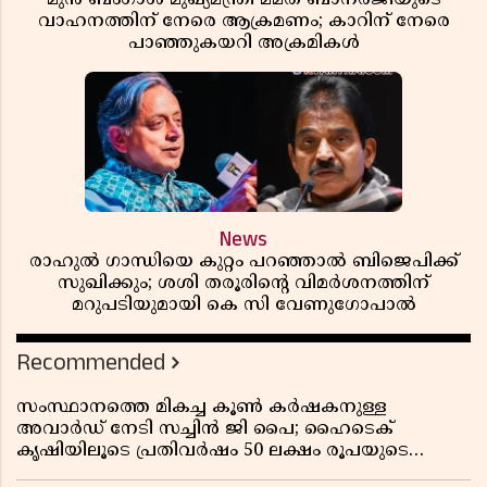
വാഹനത്തിന് നേരെ ആക്രമണം; കാറിന് നേരെ
പാഞ്ഞുകയറി അക്രമികൾ
News
രാഹുൽ ഗാന്ധിയെ കുറ്റം പറഞ്ഞാൽ ബിജെപിക്ക്
സുഖിക്കും; ശശി തരൂരിന്റെ വിമർശനത്തിന്
മറുപടിയുമായി കെ സി വേണുഗോപാൽ
Recommended
സംസ്ഥാനത്തെ മികച്ച കൂൺ കർഷകനുള്ള
അവാർഡ് നേടി സച്ചിൻ ജി പൈ; ഹൈടെക്
കൃഷിയിലൂടെ പ്രതിവർഷം 50 ലക്ഷം രൂപയുടെ
വരുമാനം