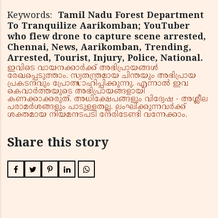
Keywords:
Tamil Nadu Forest Department
To Tranquilize Aarikomban; YouTuber
who flew drone to capture scene arrested,
Chennai, News, Aarikomban, Trending,
Arrested, Tourist, Injury, Police, National.
ഇവിടെ വായനക്കാർക്ക് അഭിപ്രായങ്ങൾ
രേഖപ്പെടുത്താം. സ്വതന്ത്രമായ ചിന്തയും അഭിപ്രായ
പ്രകടനവും പ്രോത്സാഹിപ്പിക്കുന്നു. എന്നാൽ ഇവ
കെവാർത്തയുടെ അഭിപ്രായങ്ങളായി
കണക്കാക്കരുത്. അധിക്ഷേപങ്ങളും വിദ്വേഷ - അശ്ലീല
പരാമർശങ്ങളും പാടുള്ളതല്ല. ലംഘിക്കുന്നവർക്ക്
ശക്തമായ നിയമനടപടി നേരിടേണ്ടി വന്നേക്കാം.
Share this story