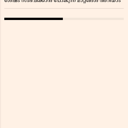
ശേഷം സംഭവിക്കാൻ പോകുന്ന മാറ്റങ്ങൾ അറിയാം