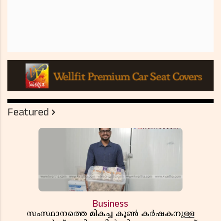
Featured
Business
സംസ്ഥാനത്തെ മികച്ച കൂൺ കർഷകനുള്ള