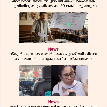
അവാർഡ് നേടി സച്ചിൻ ജി പൈ; ഹൈടെക്
കൃഷിയിലൂടെ പ്രതിവർഷം 50 ലക്ഷം രൂപയുടെ
വരുമാനം
News
സ്കൂൾ ക്വിസിൽ സവർക്കറെ പുകഴ്ത്തി വിവാദ
ചോദ്യങ്ങൾ; അധ്യാപകന് സസ്പെൻഷൻ
News
മുൻ ബംഗാൾ മുഖ്യമന്ത്രി മമത ബാനർജിയുടെ