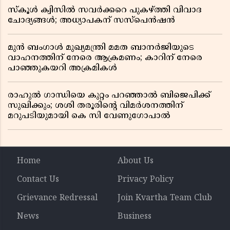
സ്കൂൾ ക്വിസിൽ സവർക്കറെ പുകഴ്ത്തി വിവാദ
ചോദ്യങ്ങൾ; അധ്യാപകന് സസ്പെൻഷൻ
മുൻ ബംഗാൾ മുഖ്യമന്ത്രി മമത ബാനർജിയുടെ
വാഹനത്തിന് നേരെ ആക്രമണം; കാറിന് നേരെ
പാഞ്ഞുകയറി അക്രമികൾ
രാഹുൽ ഗാന്ധിയെ കുറ്റം പറഞ്ഞാൽ ബിജെപിക്ക്
സുഖിക്കും; ശശി തരൂരിന്റെ വിമർശനത്തിന്
മറുപടിയുമായി കെ സി വേണുഗോപാൽ
Home
About Us
Contact Us
Privacy Policy
Grievance Redressal
Join Kvartha Team Club
News
Business