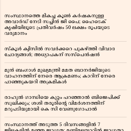
സംസ്ഥാനത്തെ മികച്ച കൂൺ കർഷകനുള്ള
അവാർഡ് നേടി സച്ചിൻ ജി പൈ; ഹൈടെക്
കൃഷിയിലൂടെ പ്രതിവർഷം 50 ലക്ഷം രൂപയുടെ
വരുമാനം
സ്കൂൾ ക്വിസിൽ സവർക്കറെ പുകഴ്ത്തി വിവാദ
ചോദ്യങ്ങൾ; അധ്യാപകന് സസ്പെൻഷൻ
മുൻ ബംഗാൾ മുഖ്യമന്ത്രി മമത ബാനർജിയുടെ
വാഹനത്തിന് നേരെ ആക്രമണം; കാറിന് നേരെ
പാഞ്ഞുകയറി അക്രമികൾ
രാഹുൽ ഗാന്ധിയെ കുറ്റം പറഞ്ഞാൽ ബിജെപിക്ക്
സുഖിക്കും; ശശി തരൂരിന്റെ വിമർശനത്തിന്
മറുപടിയുമായി കെ സി വേണുഗോപാൽ
സംസ്ഥാനത്ത് അടുത്ത 5 ദിവസങ്ങളിൽ 7
ജില്ലകളിൽ മഞ്ഞ ജാഗ്രത; മണിമലയാറിൽ ജാഗ്രതാ