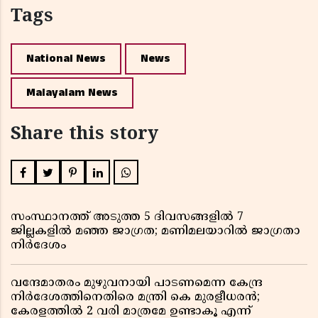
Tags
National News
News
Malayalam News
Share this story
സംസ്ഥാനത്ത് അടുത്ത 5 ദിവസങ്ങളിൽ 7
ജില്ലകളിൽ മഞ്ഞ ജാഗ്രത; മണിമലയാറിൽ ജാഗ്രതാ
നിർദേശം
വന്ദേമാതരം മുഴുവനായി പാടണമെന്ന കേന്ദ്ര
നിർദേശത്തിനെതിരെ മന്ത്രി കെ മുരളീധരൻ;
കേരളത്തിൽ 2 വരി മാത്രമേ ഉണ്ടാകൂ എന്ന്