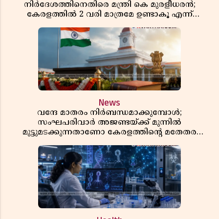
നിർദേശത്തിനെതിരെ മന്ത്രി കെ മുരളീധരൻ;
കേരളത്തിൽ 2 വരി മാത്രമേ ഉണ്ടാകൂ എന്ന്
പ്രതികരണം
News
വന്ദേ മാതരം നിർബന്ധമാക്കുമ്പോൾ;
സംഘപരിവാർ അജണ്ടയ്ക്ക് മുന്നിൽ
മുട്ടുമടക്കുന്നതാണോ കേരളത്തിന്റെ മതേതര
പാരമ്പര്യം?