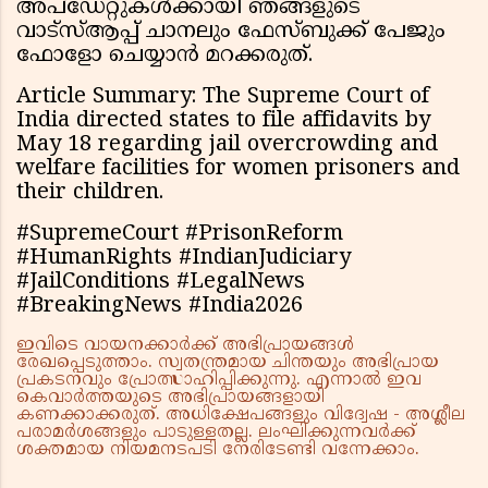
അപ്ഡേറ്റുകൾക്കായി ഞങ്ങളുടെ
വാട്സ്ആപ്പ് ചാനലും ഫേസ്ബുക്ക് പേജും
ഫോളോ ചെയ്യാൻ മറക്കരുത്.
Article Summary: The Supreme Court of
India directed states to file affidavits by
May 18 regarding jail overcrowding and
welfare facilities for women prisoners and
their children.
#SupremeCourt #PrisonReform
#HumanRights #IndianJudiciary
#JailConditions #LegalNews
#BreakingNews #India2026
ഇവിടെ വായനക്കാർക്ക് അഭിപ്രായങ്ങൾ
രേഖപ്പെടുത്താം. സ്വതന്ത്രമായ ചിന്തയും അഭിപ്രായ
പ്രകടനവും പ്രോത്സാഹിപ്പിക്കുന്നു. എന്നാൽ ഇവ
കെവാർത്തയുടെ അഭിപ്രായങ്ങളായി
കണക്കാക്കരുത്. അധിക്ഷേപങ്ങളും വിദ്വേഷ - അശ്ലീല
പരാമർശങ്ങളും പാടുള്ളതല്ല. ലംഘിക്കുന്നവർക്ക്
ശക്തമായ നിയമനടപടി നേരിടേണ്ടി വന്നേക്കാം.