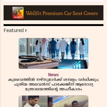
Featured
News
കുവൈത്തിൽ നഴ്‌സുമാർക്ക് ശമ്പളം വർധിക്കും;
പുതിയ അലവൻസ് പാക്കേജിന് ആരോഗ്യ
മന്ത്രാലയത്തിൻ്റെ അംഗീകാരം