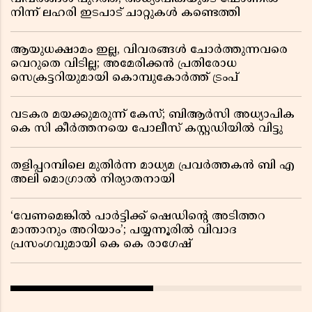
നിന്ന് ലഹരി ഇടപാട് ചാറ്റുകൾ കണ്ടെത്തി
ആയുധക്ഷാമം ഇല്ല, വിവരങ്ങൾ ചോർത്തുന്നവരെ
വെറുതെ വിടില്ല; അമേരിക്കൻ പ്രതിരോധ
സെക്രട്ടറിയുമായി കൊമ്പുകോർത്ത് ട്രംപ്
വടകര മയക്കുമരുന്ന് കേസ്; ബിആർസി അധ്യാപിക
കെ സി കീർത്തനയെ പോലീസ് കസ്റ്റഡിയിൽ വിട്ടു
തളിപ്പറമ്പിലെ മുതിർന്ന മാധ്യമ പ്രവർത്തകൻ ബി എ
അലി മൊഗ്രാൽ നിര്യാതനായി
‘വേണമെങ്കിൽ പാർട്ടിക്ക് ഷെഡിൻ്റെ അടിത്തറ
മാന്താനും അറിയാം’; പയ്യന്നൂരിൽ വിവാദ
പ്രസംഗവുമായി കെ കെ രാഗേഷ്