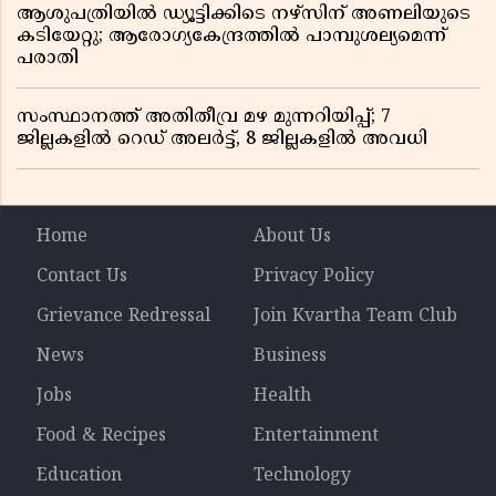
ആശുപത്രിയിൽ ഡ്യൂട്ടിക്കിടെ നഴ്സിന് അണലിയുടെ
കടിയേറ്റു; ആരോഗ്യകേന്ദ്രത്തിൽ പാമ്പുശല്യമെന്ന്
പരാതി
സംസ്ഥാനത്ത് അതിതീവ്ര മഴ മുന്നറിയിപ്പ്; 7
ജില്ലകളിൽ റെഡ് അലർട്ട്, 8 ജില്ലകളിൽ അവധി
Home
About Us
Contact Us
Privacy Policy
Grievance Redressal
Join Kvartha Team Club
News
Business
Jobs
Health
Food & Recipes
Entertainment
Education
Technology