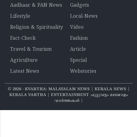
Aadhaar & PAN News
Gadgets
Lifestyle
Local-News
Religion & Spirituality
Video
Fact-Check
Fashion
Travel & Tourism
Article
Agriculture
Special
Latest News
Webstories
©
2026
‧ KVARTHA: MALAYALAM NEWS | KERALA NEWS |
KERALA VARTHA | ENTERTAINMENT ചുറ്റുവട്ടം മലയാളം
വാര്‍ത്തകൾ |