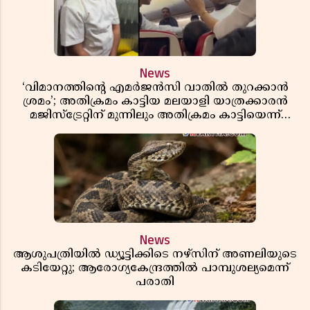
News
‘വിമാനത്തിൻ്റെ എമർജൻസി വാതിൽ തുറക്കാൻ
ശ്രമം’; അതിക്രമം കാട്ടിയ മലയാളി യാത്രക്കാരൻ
മജിസ്ട്രേറ്റിന് മുന്നിലും അതിക്രമം കാട്ടിയെന്ന്
പൊലീസ്
News
ആശുപത്രിയിൽ ഡ്യൂട്ടിക്കിടെ നഴ്സിന് അണലിയുടെ
കടിയേറ്റു; ആരോഗ്യകേന്ദ്രത്തിൽ പാമ്പുശല്യമെന്ന്
പരാതി