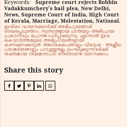
Keywords:
Supreme court rejects Robbin
Vadakkumchery's bail plea, New Delhi,
News, Supreme Court of India, High Court
of Kerala, Marriage, Molestation, National.
ഇവിടെ വായനക്കാർക്ക് അഭിപ്രായങ്ങൾ
രേഖപ്പെടുത്താം. സ്വതന്ത്രമായ ചിന്തയും അഭിപ്രായ
പ്രകടനവും പ്രോത്സാഹിപ്പിക്കുന്നു. എന്നാൽ ഇവ
കെവാർത്തയുടെ അഭിപ്രായങ്ങളായി
കണക്കാക്കരുത്. അധിക്ഷേപങ്ങളും വിദ്വേഷ - അശ്ലീല
പരാമർശങ്ങളും പാടുള്ളതല്ല. ലംഘിക്കുന്നവർക്ക്
ശക്തമായ നിയമനടപടി നേരിടേണ്ടി വന്നേക്കാം.
Share this story