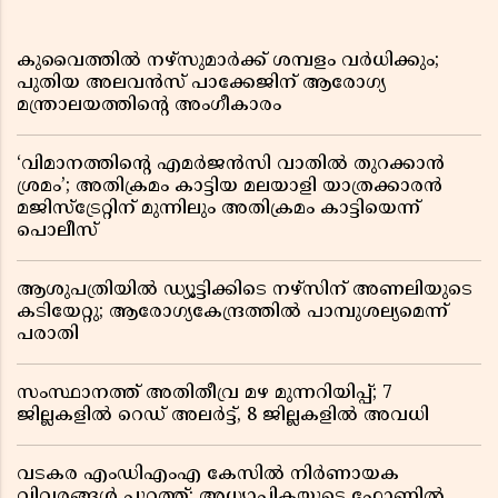
കുവൈത്തിൽ നഴ്‌സുമാർക്ക് ശമ്പളം വർധിക്കും;
പുതിയ അലവൻസ് പാക്കേജിന് ആരോഗ്യ
മന്ത്രാലയത്തിൻ്റെ അംഗീകാരം
‘വിമാനത്തിൻ്റെ എമർജൻസി വാതിൽ തുറക്കാൻ
ശ്രമം’; അതിക്രമം കാട്ടിയ മലയാളി യാത്രക്കാരൻ
മജിസ്ട്രേറ്റിന് മുന്നിലും അതിക്രമം കാട്ടിയെന്ന്
പൊലീസ്
ആശുപത്രിയിൽ ഡ്യൂട്ടിക്കിടെ നഴ്സിന് അണലിയുടെ
കടിയേറ്റു; ആരോഗ്യകേന്ദ്രത്തിൽ പാമ്പുശല്യമെന്ന്
പരാതി
സംസ്ഥാനത്ത് അതിതീവ്ര മഴ മുന്നറിയിപ്പ്; 7
ജില്ലകളിൽ റെഡ് അലർട്ട്, 8 ജില്ലകളിൽ അവധി
വടകര എംഡിഎംഎ കേസിൽ നിർണായക
വിവരങ്ങൾ പുറത്ത്; അധ്യാപികയുടെ ഫോണിൽ