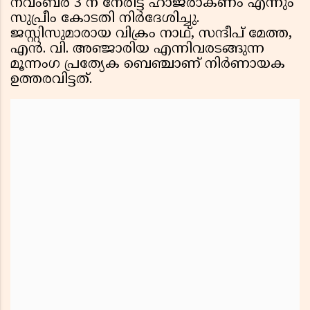
നവംബർ 3 ന് നേരിട്ട് ഹാജരാകണം എന്നും
സുപ്രീം കോടതി നിർദേശിച്ചു.
ജസ്റ്റിസുമാരായ വിക്രം നാഥ്, സന്ദീപ് മേത്ത,
എൻ. വി. അഞ്ജാരിയ എന്നിവരടങ്ങുന്ന
മൂന്നംഗ പ്രത്യേക ബെഞ്ചാണ് നിർണായക
ഉത്തരവിട്ടത്.