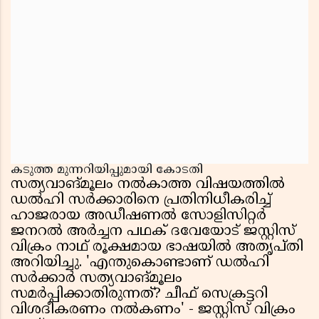
കടുത്ത മുന്നറിയിപ്പുമായി കോടതി
സത്യവാങ്മൂലം നൽകാത്ത വിഷയത്തിൽ
ഡൽഹി സർക്കാരിനെ പ്രതിനിധീകരിച്ച്
ഹാജരായ അഡീഷണൽ സോളിസിറ്റർ
ജനറൽ അർച്ചന പഥക് ദവേയോട് ജസ്റ്റിസ്
വിക്രം നാഥ് രൂക്ഷമായ ഭാഷയിൽ അതൃപ്തി
അറിയിച്ചു. 'എന്തുകൊണ്ടാണ് ഡൽഹി
സർക്കാർ സത്യവാങ്മൂലം
സമർപ്പിക്കാതിരുന്നത്? ചീഫ് സെക്രട്ടറി
വിശദീകരണം നൽകണം' - ജസ്റ്റിസ് വിക്രം