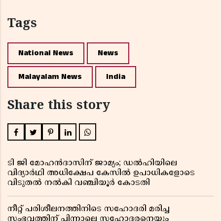
Tags
National News
News
Malayalam News
India
Share this story
ടി ജി മോഹൻദാസിന് ജാമ്യം; ഡൽഹിയിലെ
വിദ്യാർഥി അധിക്ഷേപ കേസിൽ ഉപാധികളോടെ
വിടുതൽ നൽകി വഞ്ചിയൂർ കോടതി
നീറ്റ് പരിശീലനത്തിനിടെ സഹോദരി മരിച്ച
സംഭവത്തിന് പിന്നാലെ സഹോദരനെയും