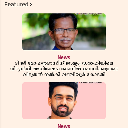
Featured
News
ടി ജി മോഹൻദാസിന് ജാമ്യം; ഡൽഹിയിലെ
വിദ്യാർഥി അധിക്ഷേപ കേസിൽ ഉപാധികളോടെ
വിടുതൽ നൽകി വഞ്ചിയൂർ കോടതി
News