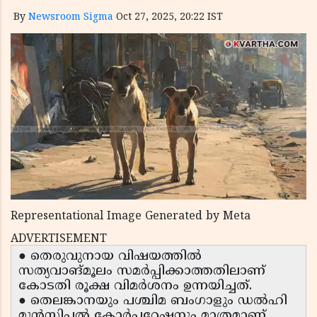
By
Newsroom Sigma
Oct 27, 2025, 20:22 IST
Representational Image Generated by Meta
ADVERTISEMENT
● തെരുവുനായ വിഷയത്തിൽ
സത്യവാങ്മൂലം സമർപ്പിക്കാത്തതിലാണ്
കോടതി രൂക്ഷ വിമർശനം ഉന്നയിച്ചത്.
● തെലങ്കാനയും പശ്ചിമ ബംഗാളും ഡൽഹി
മുൻസിപ്പൽ കോർപ്പറേഷനും മാത്രമാണ്