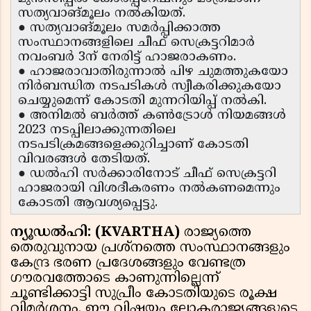
സത്യവാങ്മൂലം നൽകിയത്.
● സത്യവാങ്മൂലം സമർപ്പിക്കാത്ത
സംസ്ഥാനങ്ങളിലെ ചീഫ് സെക്രട്ടറിമാർ
നവംബർ 3ന് നേരിട്ട് ഹാജരാകണം.
● ഹാജരാവാതിരുന്നാൽ പിഴ ചുമത്തുകയോ
നിർബന്ധിത നടപടികൾ സ്വീകരിക്കുകയോ
ചെയ്യുമെന്ന് കോടതി മുന്നറിയിപ്പ് നൽകി.
● അനിമൽ ബർത്ത് കൺട്രോൾ നിയമങ്ങൾ
2023 നടപ്പിലാക്കുന്നതിലെ
നടപടിക്രമങ്ങളെക്കുറിച്ചാണ് കോടതി
വിവരങ്ങൾ തേടിയത്.
● ഡൽഹി സർക്കാരിനോട് ചീഫ് സെക്രട്ടറി
ഹാജരായി വിശദീകരണം നൽകണമെന്നും
കോടതി ആവശ്യപ്പെട്ടു.
ന്യൂഡൽഹി: (KVARTHA)
രാജ്യത്തെ
തെരുവുനായ പ്രശ്‌നത്തെ സംസ്ഥാനങ്ങളും
കേന്ദ്ര ഭരണ പ്രദേശങ്ങളും വേണ്ടത്ര
ഗൗരവത്തോടെ കാണുന്നില്ലെന്ന്
ചൂണ്ടിക്കാട്ടി സുപ്രീം കോടതിയുടെ രൂക്ഷ
വിമർശനം. ഈ വിഷയം ലോകരാജ്യങ്ങളുടെ