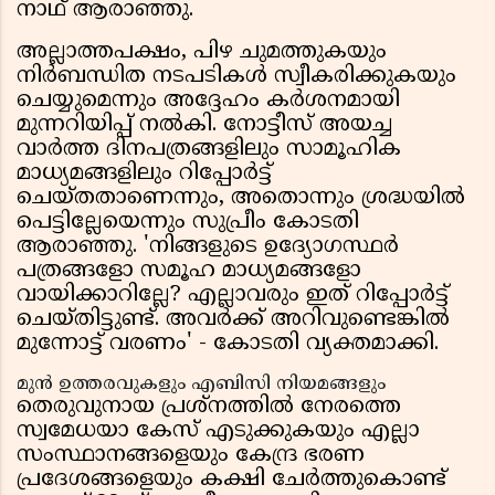
നാഥ് ആരാഞ്ഞു.
അല്ലാത്തപക്ഷം, പിഴ ചുമത്തുകയും
നിർബന്ധിത നടപടികൾ സ്വീകരിക്കുകയും
ചെയ്യുമെന്നും അദ്ദേഹം കർശനമായി
മുന്നറിയിപ്പ് നൽകി. നോട്ടീസ് അയച്ച
വാർത്ത ദിനപത്രങ്ങളിലും സാമൂഹിക
മാധ്യമങ്ങളിലും റിപ്പോർട്ട്
ചെയ്തതാണെന്നും, അതൊന്നും ശ്രദ്ധയിൽ
പെട്ടില്ലേയെന്നും സുപ്രീം കോടതി
ആരാഞ്ഞു. 'നിങ്ങളുടെ ഉദ്യോഗസ്ഥർ
പത്രങ്ങളോ സമൂഹ മാധ്യമങ്ങളോ
വായിക്കാറില്ലേ? എല്ലാവരും ഇത് റിപ്പോർട്ട്
ചെയ്തിട്ടുണ്ട്. അവർക്ക് അറിവുണ്ടെങ്കിൽ
മുന്നോട്ട് വരണം' - കോടതി വ്യക്തമാക്കി.
മുൻ ഉത്തരവുകളും എബിസി നിയമങ്ങളും
തെരുവുനായ പ്രശ്‌നത്തിൽ നേരത്തെ
സ്വമേധയാ കേസ് എടുക്കുകയും എല്ലാ
സംസ്ഥാനങ്ങളെയും കേന്ദ്ര ഭരണ
പ്രദേശങ്ങളെയും കക്ഷി ചേർത്തുകൊണ്ട്