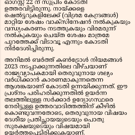
ഓഗസ്റ്റ് 22 ന് സുപ്രീം കോടതി
ഉത്തരവിട്ടിരുന്നു. നായ്ക്കളെ
ഷെൽട്ടറുകളിലേക്ക് (വിശ്രമ കേന്ദ്രങ്ങൾ)
മാറ്റിയ ശേഷം വാക്സിനേഷൻ നൽകുകയും
വന്ധ്യംകരണം നടത്തുകയും വിരമരുന്ന്
നൽകുകയും ചെയ്ത ശേഷം മാത്രമേ
പുറത്തേക്ക് വിടാവൂ എന്നും കോടതി
നിർദേശിച്ചിരുന്നു.
അനിമൽ ബർത്ത് കൺട്രോൾ നിയമങ്ങൾ
2023 നടപ്പാക്കുന്നതിലെ വീഴ്ചയാണ്
രാജ്യവ്യാപകമായി തെരുവുനായ ശല്യം
വർധിക്കാൻ കാരണമാകുന്നതെന്ന
ആശങ്കയാണ് കോടതി ഉന്നയിക്കുന്നത്. ഈ
പ്രശ്നം പരിഹരിക്കുന്നതിൽ ഉയർന്ന
തലത്തിലുള്ള സർക്കാർ ഉദ്യോഗസ്ഥരെ
നേരിട്ടുള്ള ഉത്തരവാദിത്തത്തിന് കീഴിൽ
കൊണ്ടുവന്നതോടെ, തെരുവുനായ വിഷയം
ദേശീയ പ്രതിച്ഛായയുടെയും പൊതു
സുരക്ഷയുടെയും വിഷയമായി
ഉയർത്തപ്പെട്ടിരിക്കുകയാണ്.