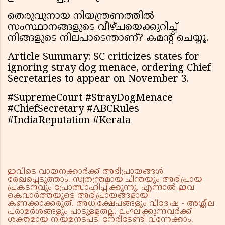
തെരുവുനായ നിയന്ത്രണത്തിൽ
സംസ്ഥാനങ്ങളുടെ വീഴ്ചയെക്കുറിച്ച്
നിങ്ങളുടെ നിലപാടെന്താണ്? കമൻ്റ് ചെയ്യൂ.
Article Summary: SC criticizes states for
ignoring stray dog menace, ordering Chief
Secretaries to appear on November 3.
#SupremeCourt #StrayDogMenace
#ChiefSecretary #ABCRules
#IndiaReputation #Kerala
ഇവിടെ വായനക്കാർക്ക് അഭിപ്രായങ്ങൾ
രേഖപ്പെടുത്താം. സ്വതന്ത്രമായ ചിന്തയും അഭിപ്രായ
പ്രകടനവും പ്രോത്സാഹിപ്പിക്കുന്നു. എന്നാൽ ഇവ
കെവാർത്തയുടെ അഭിപ്രായങ്ങളായി
കണക്കാക്കരുത്. അധിക്ഷേപങ്ങളും വിദ്വേഷ - അശ്ലീല
പരാമർശങ്ങളും പാടുള്ളതല്ല. ലംഘിക്കുന്നവർക്ക്
ശക്തമായ നിയമനടപടി നേരിടേണ്ടി വന്നേക്കാം.