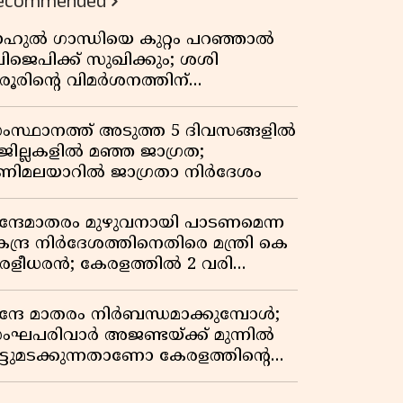
ecommended
ാഹുൽ ഗാന്ധിയെ കുറ്റം പറഞ്ഞാൽ
ിജെപിക്ക് സുഖിക്കും; ശശി
രൂരിന്റെ വിമർശനത്തിന്
റുപടിയുമായി കെ സി
േണുഗോപാൽ
ംസ്ഥാനത്ത് അടുത്ത 5 ദിവസങ്ങളിൽ
 ജില്ലകളിൽ മഞ്ഞ ജാഗ്രത;
ണിമലയാറിൽ ജാഗ്രതാ നിർദേശം
ന്ദേമാതരം മുഴുവനായി പാടണമെന്ന
േന്ദ്ര നിർദേശത്തിനെതിരെ മന്ത്രി കെ
ുരളീധരൻ; കേരളത്തിൽ 2 വരി
ാത്രമേ ഉണ്ടാകൂ എന്ന് പ്രതികരണം
ന്ദേ മാതരം നിർബന്ധമാക്കുമ്പോൾ;
ംഘപരിവാർ അജണ്ടയ്ക്ക് മുന്നിൽ
ുട്ടുമടക്കുന്നതാണോ കേരളത്തിന്റെ
തേതര പാരമ്പര്യം?