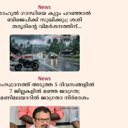
News
രാഹുൽ ഗാന്ധിയെ കുറ്റം പറഞ്ഞാൽ
ബിജെപിക്ക് സുഖിക്കും; ശശി
തരൂരിന്റെ വിമർശനത്തിന്
മറുപടിയുമായി കെ സി
വേണുഗോപാൽ
News
ംസ്ഥാനത്ത് അടുത്ത 5 ദിവസങ്ങളിൽ
7 ജില്ലകളിൽ മഞ്ഞ ജാഗ്രത;
മണിമലയാറിൽ ജാഗ്രതാ നിർദേശം