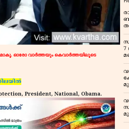
R
ര
ബ
ത
മ
വ
സ
7
ാകൂ. ഓരോ വാര്‍ത്തയും കെവാര്‍ത്തയിലൂടെ
മ
വ
ക
 നിലയില്‍
മ
മ
tection, President, National, Obama.
വ
സ
മ
മ