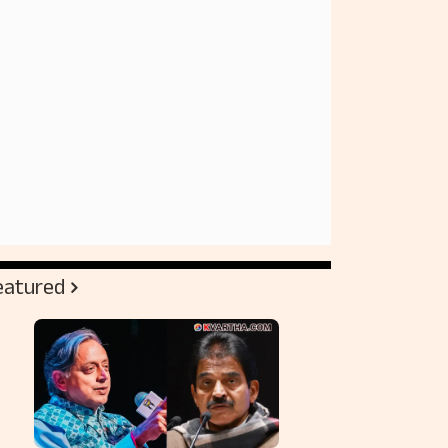
eatured