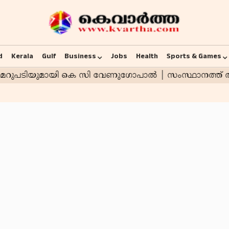
d
Kerala
Gulf
Business
Jobs
Health
Sports & Games