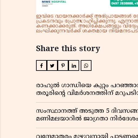
ഇവിടെ വായനക്കാർക്ക് അഭിപ്രായങ്ങൾ രേഖപ
പ്രകടനവും പ്രോത്സാഹിപ്പിക്കുന്നു. എന
കണക്കാക്കരുത്. അധിക്ഷേപങ്ങളും വിദ്വേഷ
ലംഘിക്കുന്നവർക്ക് ശക്തമായ നിയമനടപടി 
Share this story
രാഹുൽ ഗാന്ധിയെ കുറ്റം പറഞ്ഞാ
തരൂരിന്റെ വിമർശനത്തിന് മറു
സംസ്ഥാനത്ത് അടുത്ത 5 ദിവസങ്ങ
മണിമലയാറിൽ ജാഗ്രതാ നിർദേശ
വന്ദേമാതരം മുഴുവനായി പാടണമെന്ന