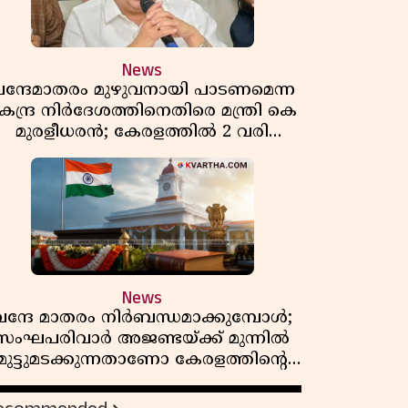
News
ന്ദേമാതരം മുഴുവനായി പാടണമെന്ന
േന്ദ്ര നിർദേശത്തിനെതിരെ മന്ത്രി കെ
മുരളീധരൻ; കേരളത്തിൽ 2 വരി
മാത്രമേ ഉണ്ടാകൂ എന്ന് പ്രതികരണം
News
വന്ദേ മാതരം നിർബന്ധമാക്കുമ്പോൾ;
സംഘപരിവാർ അജണ്ടയ്ക്ക് മുന്നിൽ
മുട്ടുമടക്കുന്നതാണോ കേരളത്തിന്റെ
മതേതര പാരമ്പര്യം?