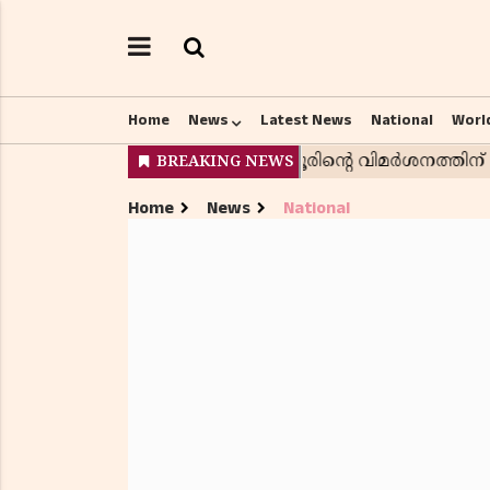
Home
News
Latest News
National
Worl
Home
News
National