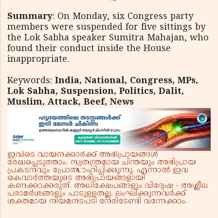
Summary
: On Monday, six Congress party
members were suspended for five sittings by
the Lok Sabha speaker Sumitra Mahajan, who
found their conduct inside the House
inappropriate.
Keywords:
India, National, Congress, MPs,
Lok Sabha, Suspension, Politics, Dalit,
Muslim, Attack, Beef, News
ഇവിടെ വായനക്കാർക്ക് അഭിപ്രായങ്ങൾ
രേഖപ്പെടുത്താം. സ്വതന്ത്രമായ ചിന്തയും അഭിപ്രായ
പ്രകടനവും പ്രോത്സാഹിപ്പിക്കുന്നു. എന്നാൽ ഇവ
കെവാർത്തയുടെ അഭിപ്രായങ്ങളായി
കണക്കാക്കരുത്. അധിക്ഷേപങ്ങളും വിദ്വേഷ - അശ്ലീല
പരാമർശങ്ങളും പാടുള്ളതല്ല. ലംഘിക്കുന്നവർക്ക്
ശക്തമായ നിയമനടപടി നേരിടേണ്ടി വന്നേക്കാം.