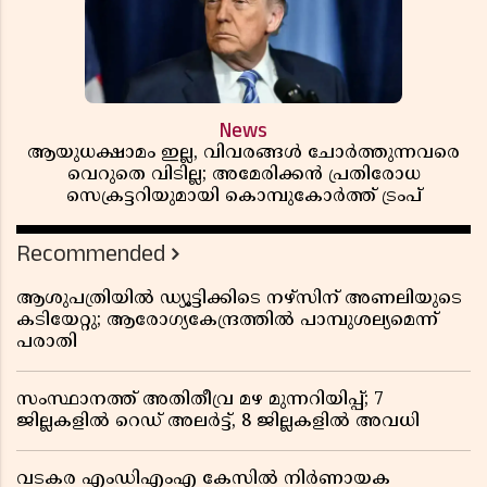
News
ആയുധക്ഷാമം ഇല്ല, വിവരങ്ങൾ ചോർത്തുന്നവരെ
വെറുതെ വിടില്ല; അമേരിക്കൻ പ്രതിരോധ
സെക്രട്ടറിയുമായി കൊമ്പുകോർത്ത് ട്രംപ്
Recommended
ആശുപത്രിയിൽ ഡ്യൂട്ടിക്കിടെ നഴ്സിന് അണലിയുടെ
കടിയേറ്റു; ആരോഗ്യകേന്ദ്രത്തിൽ പാമ്പുശല്യമെന്ന്
പരാതി
സംസ്ഥാനത്ത് അതിതീവ്ര മഴ മുന്നറിയിപ്പ്; 7
ജില്ലകളിൽ റെഡ് അലർട്ട്, 8 ജില്ലകളിൽ അവധി
വടകര എംഡിഎംഎ കേസിൽ നിർണായക