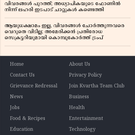
വിവരങ്ങൾ പുറത്ത്; അധ്യാപികയുടെ ഫോണിൽ
നിന്ന് ലഹരി ഇടപാട് ചാറ്റുകൾ കണ്ടെത്തി
ആയുധക്ഷാമം ഇല്ല, വിവരങ്ങൾ ചോർത്തുന്നവരെ
വെറുതെ വിടില്ല; അമേരിക്കൻ പ്രതിരോധ
സെക്രട്ടറിയുമായി കൊമ്പുകോർത്ത് ട്രംപ്
Home
About Us
Contact Us
Privacy Policy
Grievance Redressal
Join Kvartha Team Club
News
Business
Jobs
Health
Food & Recipes
Entertainment
Education
Technology