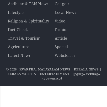
Aadhaar & PAN News
Gadgets
Lifestyle
Local-News
Religion & Spirituality
Video
Fact-Check
Fashion
Travel & Tourism
Article
Agriculture
Special
Latest News
Webstories
©
2026
‧ KVARTHA: MALAYALAM NEWS | KERALA NEWS |
KERALA VARTHA | ENTERTAINMENT ചുറ്റുവട്ടം മലയാളം
വാര്‍ത്തകൾ |