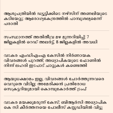
ആശുപത്രിയിൽ ഡ്യൂട്ടിക്കിടെ നഴ്സിന് അണലിയുടെ
കടിയേറ്റു; ആരോഗ്യകേന്ദ്രത്തിൽ പാമ്പുശല്യമെന്ന്
പരാതി
സംസ്ഥാനത്ത് അതിതീവ്ര മഴ മുന്നറിയിപ്പ്; 7
ജില്ലകളിൽ റെഡ് അലർട്ട്, 8 ജില്ലകളിൽ അവധി
വടകര എംഡിഎംഎ കേസിൽ നിർണായക
വിവരങ്ങൾ പുറത്ത്; അധ്യാപികയുടെ ഫോണിൽ
നിന്ന് ലഹരി ഇടപാട് ചാറ്റുകൾ കണ്ടെത്തി
ആയുധക്ഷാമം ഇല്ല, വിവരങ്ങൾ ചോർത്തുന്നവരെ
വെറുതെ വിടില്ല; അമേരിക്കൻ പ്രതിരോധ
സെക്രട്ടറിയുമായി കൊമ്പുകോർത്ത് ട്രംപ്
വടകര മയക്കുമരുന്ന് കേസ്; ബിആർസി അധ്യാപിക
കെ സി കീർത്തനയെ പോലീസ് കസ്റ്റഡിയിൽ വിട്ടു