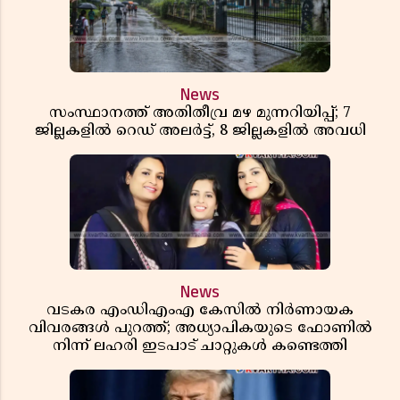
News
സംസ്ഥാനത്ത് അതിതീവ്ര മഴ മുന്നറിയിപ്പ്; 7
ജില്ലകളിൽ റെഡ് അലർട്ട്, 8 ജില്ലകളിൽ അവധി
News
വടകര എംഡിഎംഎ കേസിൽ നിർണായക
വിവരങ്ങൾ പുറത്ത്; അധ്യാപികയുടെ ഫോണിൽ
നിന്ന് ലഹരി ഇടപാട് ചാറ്റുകൾ കണ്ടെത്തി