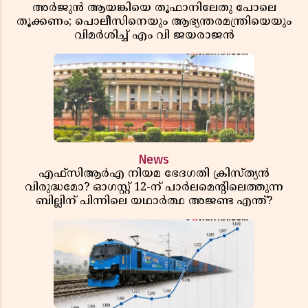
അർജുൻ ആയങ്കിയെ തൂഫാനിലേതു പോലെ
തൂക്കണം; പൊലീസിനെയും ആഭ്യന്തരമന്ത്രിയെയും
വിമർശിച്ച് എം വി ജയരാജൻ
News
എഫ്സിആർഎ നിയമ ഭേദഗതി ക്രിസ്ത്യൻ
വിരുദ്ധമോ? ഓഗസ്റ്റ് 12-ന് പാർലമെന്റിലെത്തുന്ന
ബില്ലിന് പിന്നിലെ യഥാർത്ഥ അജണ്ട എന്ത്?