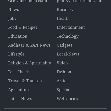
Grievance Redressal
Join Kvartha Team Club
News
Business
Jobs
Health
Food & Recipes
Entertainment
Education
Technology
Aadhaar & PAN News
Gadgets
Lifestyle
Local-News
Religion & Spirituality
Video
Fact-Check
Fashion
Travel & Tourism
Article
Agriculture
Special
Latest News
Webstories