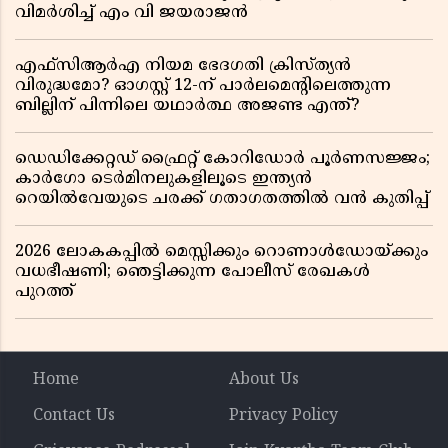
വിമർശിച്ച് എം വി ജയരാജൻ
എഫ്സിആർഎ നിയമ ഭേദഗതി ക്രിസ്ത്യൻ
വിരുദ്ധമോ? ഓഗസ്റ്റ് 12-ന് പാർലമെന്റിലെത്തുന്ന
ബില്ലിന് പിന്നിലെ യഥാർത്ഥ അജണ്ട എന്ത്?
ഡെഡിക്കേറ്റഡ് ഫ്രൈറ്റ് കോറിഡോർ പൂർണസജ്ജം;
കാർഗോ ടെർമിനലുകളിലൂടെ ഇന്ത്യൻ
റെയിൽവേയുടെ ചരക്ക് ഗതാഗതത്തിൽ വൻ കുതിപ്പ്
2026 ലോകകപ്പിൽ മെസ്സിക്കും റൊണാൾഡോയ്ക്കും
വധഭീഷണി; ഞെട്ടിക്കുന്ന പോലീസ് രേഖകൾ
പുറത്ത്
Home
About Us
Contact Us
Privacy Policy