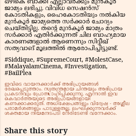
ഒഴികെ ബാക്കി എല്ലാവര്‍ക്കും മുന്‍കൂര്‍
ജാമ്യം ലഭിച്ചു. വിവിധ സെഷന്‍സ്
കോടതികളും, ഹൈകോടതിയും നല്‍കിയ
മുന്‍കൂര്‍ ജാമ്യത്തെ സര്‍ക്കാര്‍ ചോദ്യം
ചെയ്തിട്ടില്ല. തന്റെ മുന്‍കൂര്‍ ജാമ്യം മാത്രം
സര്‍ക്കാര്‍ എതിര്‍ക്കുന്നത് ചില ബാഹ്യമായ
കാരണങ്ങളാല്‍ ആണെന്നും സിദ്ദീഖ്
സത്യവാങ് മൂലത്തില്‍ ആരോപിച്ചിട്ടുണ്ട്.
#Siddique, #SupremeCourt, #MolestCase,
#MalayalamCinema, #Investigation,
#BailPlea
ഇവിടെ വായനക്കാർക്ക് അഭിപ്രായങ്ങൾ
രേഖപ്പെടുത്താം. സ്വതന്ത്രമായ ചിന്തയും അഭിപ്രായ
പ്രകടനവും പ്രോത്സാഹിപ്പിക്കുന്നു. എന്നാൽ ഇവ
കെവാർത്തയുടെ അഭിപ്രായങ്ങളായി
കണക്കാക്കരുത്. അധിക്ഷേപങ്ങളും വിദ്വേഷ - അശ്ലീല
പരാമർശങ്ങളും പാടുള്ളതല്ല. ലംഘിക്കുന്നവർക്ക്
ശക്തമായ നിയമനടപടി നേരിടേണ്ടി വന്നേക്കാം.
Share this story