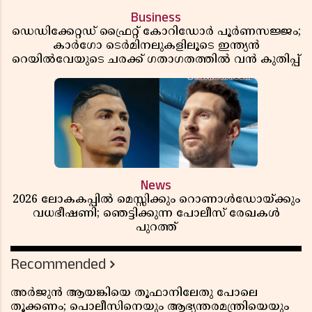
Business
ഡെഡിക്കേറ്റഡ് ഫ്രൈറ്റ് കോറിഡോർ പൂർണസജ്ജം;
കാർഗോ ടെർമിനലുകളിലൂടെ ഇന്ത്യൻ
റെയിൽവേയുടെ ചരക്ക് ഗതാഗതത്തിൽ വൻ കുതിപ്പ്
News
2026 ലോകകപ്പിൽ മെസ്സിക്കും റൊണാൾഡോയ്ക്കും
വധഭീഷണി; ഞെട്ടിക്കുന്ന പോലീസ് രേഖകൾ
പുറത്ത്
Recommended
അർജുൻ ആയങ്കിയെ തൂഫാനിലേതു പോലെ
തൂക്കണം; പൊലീസിനെയും ആഭ്യന്തരമന്ത്രിയെയും