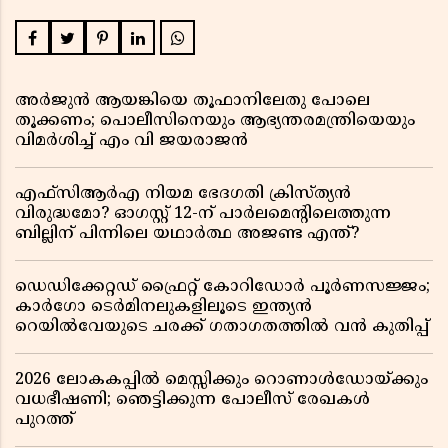
അർജുൻ ആയങ്കിയെ തൂഫാനിലേതു പോലെ
തൂക്കണം; പൊലീസിനെയും ആഭ്യന്തരമന്ത്രിയെയും
വിമർശിച്ച് എം വി ജയരാജൻ
എഫ്സിആർഎ നിയമ ഭേദഗതി ക്രിസ്ത്യൻ
വിരുദ്ധമോ? ഓഗസ്റ്റ് 12-ന് പാർലമെന്റിലെത്തുന്ന
ബില്ലിന് പിന്നിലെ യഥാർത്ഥ അജണ്ട എന്ത്?
ഡെഡിക്കേറ്റഡ് ഫ്രൈറ്റ് കോറിഡോർ പൂർണസജ്ജം;
കാർഗോ ടെർമിനലുകളിലൂടെ ഇന്ത്യൻ
റെയിൽവേയുടെ ചരക്ക് ഗതാഗതത്തിൽ വൻ കുതിപ്പ്
2026 ലോകകപ്പിൽ മെസ്സിക്കും റൊണാൾഡോയ്ക്കും
വധഭീഷണി; ഞെട്ടിക്കുന്ന പോലീസ് രേഖകൾ
പുറത്ത്