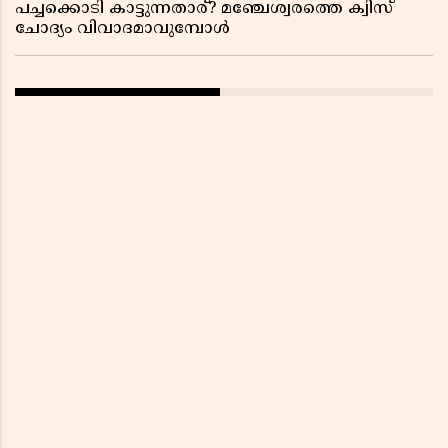
പച്ചക്കൊടി കാട്ടുന്നതാര്? മഞ്ചേശ്വരത്തെ ക്വിസ്
ചോദ്യം വിവാദമാവുമ്പോൾ