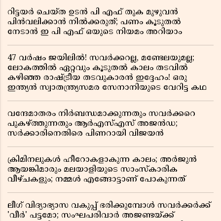
റിട്ടയർ ചെയ്ത ഉടൻ പി എഫ് തുക മുഴുവൻ
പിൻവലിക്കാൻ നിൽക്കരുത്; പണം കൂടുതൽ
നേടാൻ ഇ പി എഫ് ഒയുടെ നിയമം അറിയാം
47 വർഷം ജയിലിൽ! സവർക്കറല്ല, മണ്ടേലയുമല്ല;
ലോകത്തിൽ ഏറ്റവും കൂടുതൽ കാലം തടവിൽ
കഴിഞ്ഞ രാഷ്ട്രീയ തടവുകാരൻ ഇദ്ദേഹം! ഒരു
ഇന്ത്യൻ സ്വാതന്ത്ര്യസമര സേനാനിയുടെ വേറിട്ട കഥ
വന്ദേമാതരം നിർബന്ധമാക്കുന്നതും സവർക്കറെ
പുകഴ്ത്തുന്നതും ആർഎസ്എസ് അജൻഡ;
സർക്കാരിനെതിരെ പിണറായി വിജയൻ
ക്രിമിനലുകൾ ഹീറോകളാകുന്ന കാലം; അർജുൻ
ആയങ്കിമാരും മലയാളിയുടെ സാംസ്കാരിക
വീഴ്ചകളും; നമ്മൾ എങ്ങോട്ടാണ് പോകുന്നത്
ലീഗ് വിദ്യാഭ്യാസ വകുപ്പ് ഭരിക്കുമ്പോൾ സവർക്കർക്ക്
'വീർ' പട്ടമോ; സംഘപരിവാർ അജണ്ടയ്ക്ക്