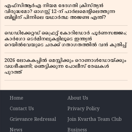
എഫ്സിആർഎ നിയമ ഭേദഗതി ക്രിസ്ത്യൻ
വിരുദ്ധമോ? ഓഗസ്റ്റ് 12-ന് പാർലമെന്റിലെത്തുന്ന
ബില്ലിന് പിന്നിലെ യഥാർത്ഥ അജണ്ട എന്ത്?
ഡെഡിക്കേറ്റഡ് ഫ്രൈറ്റ് കോറിഡോർ പൂർണസജ്ജം;
കാർഗോ ടെർമിനലുകളിലൂടെ ഇന്ത്യൻ
റെയിൽവേയുടെ ചരക്ക് ഗതാഗതത്തിൽ വൻ കുതിപ്പ്
2026 ലോകകപ്പിൽ മെസ്സിക്കും റൊണാൾഡോയ്ക്കും
വധഭീഷണി; ഞെട്ടിക്കുന്ന പോലീസ് രേഖകൾ
പുറത്ത്
Home
About Us
Contact Us
Privacy Policy
Grievance Redressal
Join Kvartha Team Club
News
Business