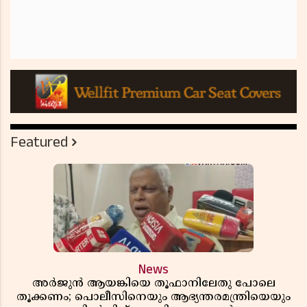
Featured
News
അർജുൻ ആയങ്കിയെ തൂഫാനിലേതു പോലെ
തൂക്കണം; പൊലീസിനെയും ആഭ്യന്തരമന്ത്രിയെയും