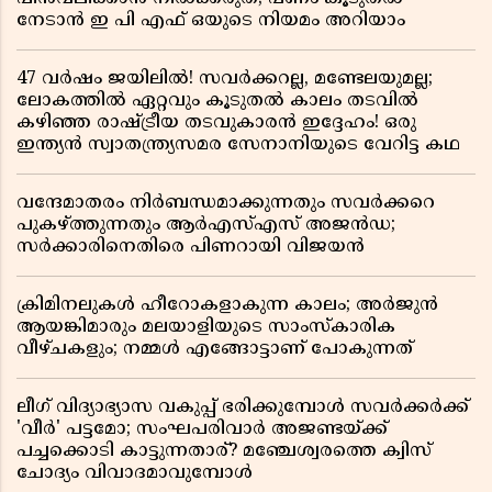
നേടാൻ ഇ പി എഫ് ഒയുടെ നിയമം അറിയാം
47 വർഷം ജയിലിൽ! സവർക്കറല്ല, മണ്ടേലയുമല്ല;
ലോകത്തിൽ ഏറ്റവും കൂടുതൽ കാലം തടവിൽ
കഴിഞ്ഞ രാഷ്ട്രീയ തടവുകാരൻ ഇദ്ദേഹം! ഒരു
ഇന്ത്യൻ സ്വാതന്ത്ര്യസമര സേനാനിയുടെ വേറിട്ട കഥ
വന്ദേമാതരം നിർബന്ധമാക്കുന്നതും സവർക്കറെ
പുകഴ്ത്തുന്നതും ആർഎസ്എസ് അജൻഡ;
സർക്കാരിനെതിരെ പിണറായി വിജയൻ
ക്രിമിനലുകൾ ഹീറോകളാകുന്ന കാലം; അർജുൻ
ആയങ്കിമാരും മലയാളിയുടെ സാംസ്കാരിക
വീഴ്ചകളും; നമ്മൾ എങ്ങോട്ടാണ് പോകുന്നത്
ലീഗ് വിദ്യാഭ്യാസ വകുപ്പ് ഭരിക്കുമ്പോൾ സവർക്കർക്ക്
'വീർ' പട്ടമോ; സംഘപരിവാർ അജണ്ടയ്ക്ക്
പച്ചക്കൊടി കാട്ടുന്നതാര്? മഞ്ചേശ്വരത്തെ ക്വിസ്
ചോദ്യം വിവാദമാവുമ്പോൾ