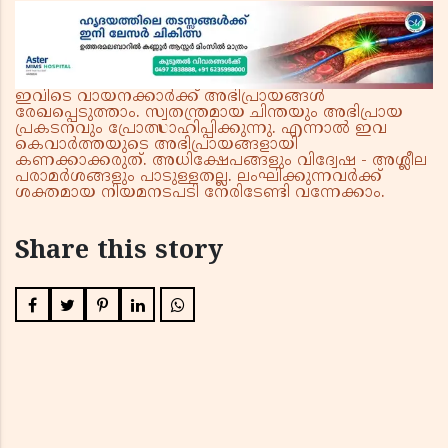
ഇവിടെ വായനക്കാർക്ക് അഭിപ്രായങ്ങൾ
രേഖപ്പെടുത്താം. സ്വതന്ത്രമായ ചിന്തയും അഭിപ്രായ
പ്രകടനവും പ്രോത്സാഹിപ്പിക്കുന്നു. എന്നാൽ ഇവ
കെവാർത്തയുടെ അഭിപ്രായങ്ങളായി
കണക്കാക്കരുത്. അധിക്ഷേപങ്ങളും വിദ്വേഷ - അശ്ലീല
പരാമർശങ്ങളും പാടുള്ളതല്ല. ലംഘിക്കുന്നവർക്ക്
ശക്തമായ നിയമനടപടി നേരിടേണ്ടി വന്നേക്കാം.
Share this story