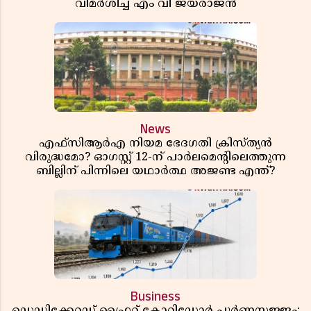
വിമർശിച്ച് എം വി ജയരാജൻ
News
എഫ്സിആർഎ നിയമ ഭേദഗതി ക്രിസ്ത്യൻ
വിരുദ്ധമോ? ഓഗസ്റ്റ് 12-ന് പാർലമെന്റിലെത്തുന്ന
ബില്ലിന് പിന്നിലെ യഥാർത്ഥ അജണ്ട എന്ത്?
Business
ഡെഡിക്കേറ്റഡ് ഫ്രൈറ്റ് കോറിഡോർ പൂർണസജ്ജം;