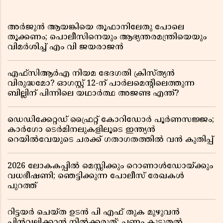
അർജുൻ ആയങ്കിയെ തൂഫാനിലേതു പോലെ
തൂക്കണം; പൊലീസിനെയും ആഭ്യന്തരമന്ത്രിയെയും
വിമർശിച്ച് എം വി ജയരാജൻ
എഫ്സിആർഎ നിയമ ഭേദഗതി ക്രിസ്ത്യൻ
വിരുദ്ധമോ? ഓഗസ്റ്റ് 12-ന് പാർലമെന്റിലെത്തുന്ന
ബില്ലിന് പിന്നിലെ യഥാർത്ഥ അജണ്ട എന്ത്?
ഡെഡിക്കേറ്റഡ് ഫ്രൈറ്റ് കോറിഡോർ പൂർണസജ്ജം;
കാർഗോ ടെർമിനലുകളിലൂടെ ഇന്ത്യൻ
റെയിൽവേയുടെ ചരക്ക് ഗതാഗതത്തിൽ വൻ കുതിപ്പ്
2026 ലോകകപ്പിൽ മെസ്സിക്കും റൊണാൾഡോയ്ക്കും
വധഭീഷണി; ഞെട്ടിക്കുന്ന പോലീസ് രേഖകൾ
പുറത്ത്
റിട്ടയർ ചെയ്ത ഉടൻ പി എഫ് തുക മുഴുവൻ
പിൻവലിക്കാൻ നിൽക്കരുത്; പണം കൂടുതൽ