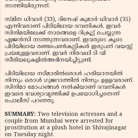
നടത്തിയിരുന്നത്.
സ്‌മിത ധിവാര്‍ (33), ദിനേഷ് കുമാര്‍ ധിവാര്‍ (35)​
എന്നിവരാണ് പിടിയിലായ ദമ്പതികള്‍. ഇവര്‍
സിനിമയിലേക്ക് താരങ്ങളെ റിക്രൂട്ട് ചെയ്യുന്ന
ഏജന്‍സി നടത്തുന്നവരാണ്. ഇവരുടെ കൂടെ
പിടിയിലായ രണ്ടപെണ്‍കുട്ടികള്‍ ഇരുപത് വയസ്സ്
പ്രയമുളളവരാണ്. ഇവര്‍ നിരവധി ടി വി
സീരിയലുകളില്‍​അഭിനയിച്ചിട്ടുണ്ട്.
പിടിയിലായ നടിമാരില്‍​ഒരാള്‍ ഹരിയാനയില്‍
നിന്നും ഒരാള്‍ ഗുജറാത്തില്‍ നിന്നും ഉളളവരാണ്.
സിനിമാ മോഹങ്ങള്‍ നല്‍കിയാണ് ദമ്പതികള്‍​
ഇവരെ വേശ്യാവൃത്തിക്ക് ഉപയോഗിച്ചതെന്ന്
പൊലീസ് പറഞ്ഞു.
SUMMARY:
Two television actresses and a
couple from Mumbai were arrested for
prostitution at a plush hotel in Shivajinagar
on Tuesday night.