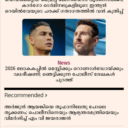
കാർഗോ ടെർമിനലുകളിലൂടെ ഇന്ത്യൻ
റെയിൽവേയുടെ ചരക്ക് ഗതാഗതത്തിൽ വൻ കുതിപ്പ്
News
2026 ലോകകപ്പിൽ മെസ്സിക്കും റൊണാൾഡോയ്ക്കും
വധഭീഷണി; ഞെട്ടിക്കുന്ന പോലീസ് രേഖകൾ
പുറത്ത്
Recommended
അർജുൻ ആയങ്കിയെ തൂഫാനിലേതു പോലെ
തൂക്കണം; പൊലീസിനെയും ആഭ്യന്തരമന്ത്രിയെയും
വിമർശിച്ച് എം വി ജയരാജൻ