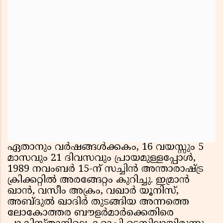
ഏതാനും വർഷങ്ങൾക്കകം, 16 വയസ്സും 5
മാസവും 21 ദിവസവും പ്രായമുള്ളപ്പോൾ,
1989 നവംബർ 15-ന് സച്ചിൻ അന്താരാഷ്ട്ര
ക്രിക്കറ്റിൽ അരങ്ങേറ്റം കുറിച്ചു. ഇമ്രാൻ
ഖാൻ, വസീം അക്രം, വഖാർ യൂനിസ്,
അബ്ദുൽ ഖാദിർ തുടങ്ങിയ അന്നത്തെ
ലോകോത്തര ബൗളർമാർക്കെതിരെ