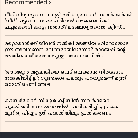
Recommended
ലീഗ് വിദ്യാഭ്യാസ വകുപ്പ് ഭരിക്കുമ്പോൾ സവർക്കർക്ക്
'വീർ' പട്ടമോ; സംഘപരിവാർ അജണ്ടയ്ക്ക്
പച്ചക്കൊടി കാട്ടുന്നതാര്? മഞ്ചേശ്വരത്തെ ക്വിസ്
ചോദ്യം വിവാദമാവുമ്പോൾ
മറ്റൊരാൾക്ക് ജീവൻ നൽകി മടങ്ങിയ ഹീറോയോട്
ഈ അവഗണന വേണമായിരുന്നോ? രാജേഷിൻ്റെ
ഭൗതിക ശരീരത്തോടുള്ള അനാദരവിൽ
ആളിപ്പടരുന്ന ജനരോഷവും പാഠവും
'അർജുൻ ആയങ്കിയെ വെടിവെക്കാൻ നിർദേശം
നൽകിയിട്ടില്ല'; ഗുണ്ടകൾ പലതും പറയുമെന്ന് മന്ത്രി
രമേശ് ചെന്നിത്തല
കാസർകോട് സ്കൂൾ ക്വിസിൽ സവർക്കറെ
പുകഴ്ത്തിയ സംഭവത്തിൽ പ്രതികരിച്ച് എം കെ
മുനീർ; പിഎം ശ്രീ പദ്ധതിയിലും പ്രതികരണം