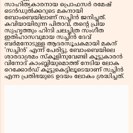
സാഹിത്യകാരനായ പ്രൊഫസർ രമേഷ്
ടെൻഡുൽക്കറുടെ മകനായി
ബോംബെയിലാണ് സച്ചിൻ ജനിച്ചത്.
കവിയായിരുന്ന പിതാവ്, തന്റെ പ്രിയ
സുഹൃത്തും ഹിന്ദി ചലച്ചിത്ര സംഗീത
ഇതിഹാസവുമായ സച്ചിൻ ദേവ്
ബർമനോടുള്ള ആദരസൂചകമായി മകന്
'സച്ചിൻ' എന്ന് പേരിട്ടു. ബോംബെയിലെ
ശാരദാശ്രമം സ്കൂളിനുവേണ്ടി കൂട്ടുകാരൻ
വിനോദ് കാംബ്ലിയുമൊത്ത് നേടിയ ലോക
റെക്കോർഡ് കൂട്ടുകെട്ടിലൂടെയാണ് സച്ചിൻ
എന്ന പ്രതിഭയുടെ ഉദയം ലോകം ശ്രദ്ധിച്ചത്.