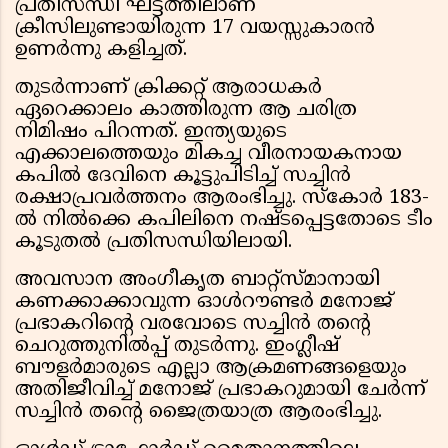
പ്രതിസന്ധി ഘട്ടത്തിലാണ്
ക്രീസിലുണ്ടായിരുന്ന 17 വയസ്സുകാരൻ
ഉണർന്നു കളിച്ചത്.
തുടർന്നാണ് ക്രിക്കറ്റ് ആരാധകർ
ഏറെക്കാലം കാത്തിരുന്ന ആ ചരിത്ര
നിമിഷം പിറന്നത്. ഇന്ത്യയുടെ
എക്കാലത്തെയും മികച്ച വീരനായകനായ
കപിൽ ദേവിനെ കൂട്ടുപിടിച്ച് സച്ചിൻ
രക്ഷാപ്രവർത്തനം ആരംഭിച്ചു. സ്കോർ 183-
ൽ നിൽക്കെ കപിലിനെ നഷ്ടപ്പെട്ടതോടെ ടീം
കൂടുതൽ പ്രതിസന്ധിയിലായി.
അവസാന അംഗീകൃത ബാറ്റ്‌സ്മാനായി
കണക്കാക്കാവുന്ന ഓൾറൗണ്ടർ മനോജ്
പ്രഭാകറിന്റെ വരവോടെ സച്ചിൻ തന്റെ
ചെറുത്തുനിൽപ്പ് തുടർന്നു. ഇംഗ്ലീഷ്
ബൗളർമാരുടെ എല്ലാ ആക്രമണങ്ങളെയും
അതിജീവിച്ച് മനോജ് പ്രഭാകറുമായി ചേർന്ന്
സച്ചിൻ തന്റെ ജൈത്രയാത്ര ആരംഭിച്ചു.