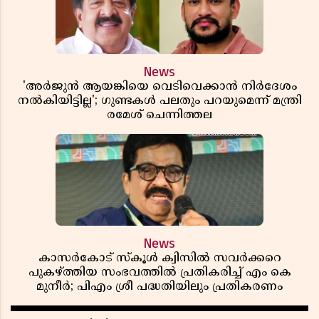
News
'അർജുൻ ആയങ്കിയെ വെടിവെക്കാൻ നിർദേശം
നൽകിയിട്ടില്ല'; ഗുണ്ടകൾ പലതും പറയുമെന്ന് മന്ത്രി
രമേശ് ചെന്നിത്തല
News
കാസർകോട് സ്കൂൾ ക്വിസിൽ സവർക്കറെ
പുകഴ്ത്തിയ സംഭവത്തിൽ പ്രതികരിച്ച് എം കെ
മുനീർ; പിഎം ശ്രീ പദ്ധതിയിലും പ്രതികരണം