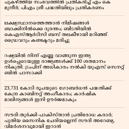
പുകഴ്ത്തിയ സംഭവത്തിൽ പ്രതികരിച്ച് എം കെ
മുനീർ; പിഎം ശ്രീ പദ്ധതിയിലും പ്രതികരണം
ലക്ഷ്യസ്ഥാനത്തെത്താൻ നിമിഷങ്ങൾ
ബാക്കിനിൽക്കെ ദുരന്തം; ബിടതിയിൽ
കെഎസ്ആർടിസി ബസ് തലകീഴായി മറിഞ്ഞ്
ഡ്രൈവറും കണ്ടക്ടറും മരിച്ചു
റഷ്യയിൽ നിന്ന് എണ്ണ വാങ്ങുന്ന ഇന്ത്യ
ഉൾപ്പെടെയുള്ള രാജ്യങ്ങൾക്ക് 100 ശതമാനം
നികുതി; ട്രംപിന് അധികാരം നൽകി യുഎസ് സെനറ്റ്
ബിൽ പാസാക്കി
23,731 കോടി രൂപയുടെ ഗോബർധൻ പദ്ധതിക്ക്
കേന്ദ്ര കാബിനറ്റ് അംഗീകാരം; കാർഷിക
മാലിന്യങ്ങൾ ഇനി ഊർജമാകും
സൗദി-തുർക്കി-പാകിസ്താൻ പ്രതിരോധ കരാർ;
പുതിയ സൈനിക ചേരിയല്ലെന്ന് സൗദി അറേബ്യ,
വിമർശനവുമായി ഇറാൻ