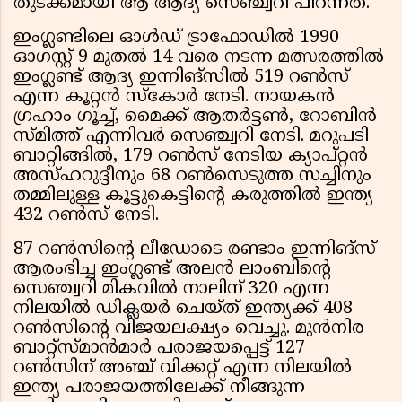
തുടക്കമായി ആ ആദ്യ സെഞ്ച്വറി പിറന്നത്.
ഇംഗ്ലണ്ടിലെ ഓൾഡ് ട്രാഫോഡിൽ 1990
ഓഗസ്റ്റ് 9 മുതൽ 14 വരെ നടന്ന മത്സരത്തിൽ
ഇംഗ്ലണ്ട് ആദ്യ ഇന്നിങ്‌സിൽ 519 റൺസ്
എന്ന കൂറ്റൻ സ്കോർ നേടി. നായകൻ
ഗ്രഹാം ഗൂച്ച്, മൈക്ക് ആതർട്ടൺ, റോബിൻ
സ്മിത്ത് എന്നിവർ സെഞ്ച്വറി നേടി. മറുപടി
ബാറ്റിങ്ങിൽ, 179 റൺസ് നേടിയ ക്യാപ്റ്റൻ
അസ്ഹറുദ്ദീനും 68 റൺസെടുത്ത സച്ചിനും
തമ്മിലുള്ള കൂട്ടുകെട്ടിന്റെ കരുത്തിൽ ഇന്ത്യ
432 റൺസ് നേടി.
87 റൺസിന്റെ ലീഡോടെ രണ്ടാം ഇന്നിങ്‌സ്
ആരംഭിച്ച ഇംഗ്ലണ്ട് അലൻ ലാംബിന്റെ
സെഞ്ച്വറി മികവിൽ നാലിന് 320 എന്ന
നിലയിൽ ഡിക്ലയർ ചെയ്ത് ഇന്ത്യക്ക് 408
റൺസിന്റെ വിജയലക്ഷ്യം വെച്ചു. മുൻനിര
ബാറ്റ്‌സ്മാൻമാർ പരാജയപ്പെട്ട് 127
റൺസിന് അഞ്ച് വിക്കറ്റ് എന്ന നിലയിൽ
ഇന്ത്യ പരാജയത്തിലേക്ക് നീങ്ങുന്ന