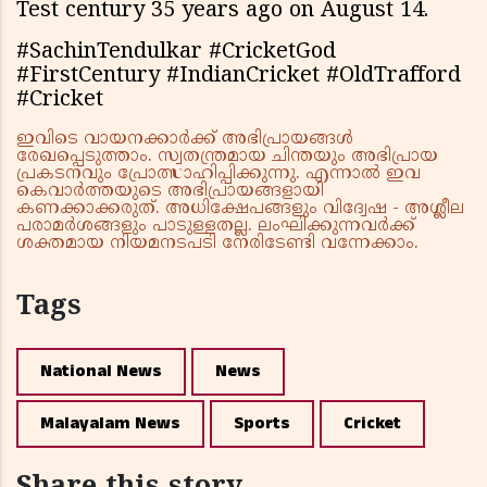
Test century 35 years ago on August 14.
#SachinTendulkar #CricketGod
#FirstCentury #IndianCricket #OldTrafford
#Cricket
ഇവിടെ വായനക്കാർക്ക് അഭിപ്രായങ്ങൾ
രേഖപ്പെടുത്താം. സ്വതന്ത്രമായ ചിന്തയും അഭിപ്രായ
പ്രകടനവും പ്രോത്സാഹിപ്പിക്കുന്നു. എന്നാൽ ഇവ
കെവാർത്തയുടെ അഭിപ്രായങ്ങളായി
കണക്കാക്കരുത്. അധിക്ഷേപങ്ങളും വിദ്വേഷ - അശ്ലീല
പരാമർശങ്ങളും പാടുള്ളതല്ല. ലംഘിക്കുന്നവർക്ക്
ശക്തമായ നിയമനടപടി നേരിടേണ്ടി വന്നേക്കാം.
Tags
National News
News
Malayalam News
Sports
Cricket