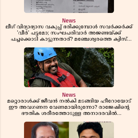
News
ലീഗ് വിദ്യാഭ്യാസ വകുപ്പ് ഭരിക്കുമ്പോൾ സവർക്കർക്ക്
'വീർ' പട്ടമോ; സംഘപരിവാർ അജണ്ടയ്ക്ക്
പച്ചക്കൊടി കാട്ടുന്നതാര്? മഞ്ചേശ്വരത്തെ ക്വിസ്
ചോദ്യം വിവാദമാവുമ്പോൾ
News
മറ്റൊരാൾക്ക് ജീവൻ നൽകി മടങ്ങിയ ഹീറോയോട്
ഈ അവഗണന വേണമായിരുന്നോ? രാജേഷിൻ്റെ
ഭൗതിക ശരീരത്തോടുള്ള അനാദരവിൽ
ആളിപ്പടരുന്ന ജനരോഷവും പാഠവും