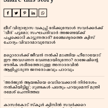
Share this story
ലീഗ് വിദ്യാഭ്യാസ വകുപ്പ് ഭരിക്കുമ്പോൾ സവർക്കർക്ക്
'വീർ' പട്ടമോ; സംഘപരിവാർ അജണ്ടയ്ക്ക്
പച്ചക്കൊടി കാട്ടുന്നതാര്? മഞ്ചേശ്വരത്തെ ക്വിസ്
ചോദ്യം വിവാദമാവുമ്പോൾ
മറ്റൊരാൾക്ക് ജീവൻ നൽകി മടങ്ങിയ ഹീറോയോട്
ഈ അവഗണന വേണമായിരുന്നോ? രാജേഷിൻ്റെ
ഭൗതിക ശരീരത്തോടുള്ള അനാദരവിൽ
ആളിപ്പടരുന്ന ജനരോഷവും പാഠവും
'അർജുൻ ആയങ്കിയെ വെടിവെക്കാൻ നിർദേശം
നൽകിയിട്ടില്ല'; ഗുണ്ടകൾ പലതും പറയുമെന്ന് മന്ത്രി
രമേശ് ചെന്നിത്തല
കാസർകോട് സ്കൂൾ ക്വിസിൽ സവർക്കറെ