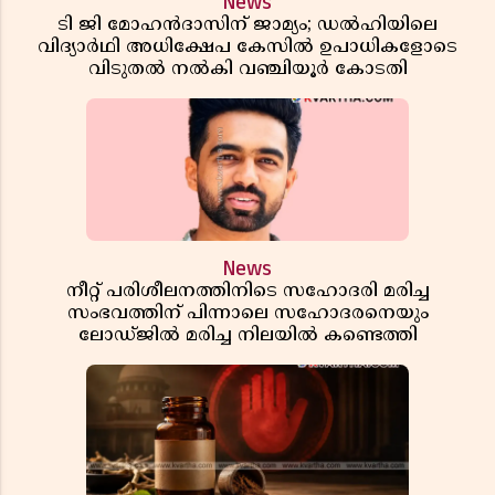
News
ടി ജി മോഹൻദാസിന് ജാമ്യം; ഡൽഹിയിലെ
വിദ്യാർഥി അധിക്ഷേപ കേസിൽ ഉപാധികളോടെ
വിടുതൽ നൽകി വഞ്ചിയൂർ കോടതി
News
നീറ്റ് പരിശീലനത്തിനിടെ സഹോദരി മരിച്ച
സംഭവത്തിന് പിന്നാലെ സഹോദരനെയും
ലോഡ്ജിൽ മരിച്ച നിലയിൽ കണ്ടെത്തി