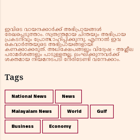
ഇവിടെ വായനക്കാർക്ക് അഭിപ്രായങ്ങൾ
രേഖപ്പെടുത്താം. സ്വതന്ത്രമായ ചിന്തയും അഭിപ്രായ
പ്രകടനവും പ്രോത്സാഹിപ്പിക്കുന്നു. എന്നാൽ ഇവ
കെവാർത്തയുടെ അഭിപ്രായങ്ങളായി
കണക്കാക്കരുത്. അധിക്ഷേപങ്ങളും വിദ്വേഷ - അശ്ലീല
പരാമർശങ്ങളും പാടുള്ളതല്ല. ലംഘിക്കുന്നവർക്ക്
ശക്തമായ നിയമനടപടി നേരിടേണ്ടി വന്നേക്കാം.
Tags
National News
News
Malayalam News
World
Gulf
Business
Economy