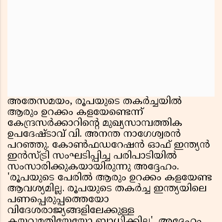
അതേസമയം, രൂപയുടെ തകർച്ചയിൽ
ആരും ഉറക്കം കളയേണ്ടെന്ന്
കേന്ദ്രസർക്കാറിന്റെ മുഖ്യസാമ്പത്തിക
ഉപദേഷ്ടാവ് വി. അനന്ത നാഗേശ്വരൻ
പറഞ്ഞു. കോൺഫഡറേഷൻ ഓഫ് ഇന്ത്യൻ
ഇൻസ്ട്രി സംഘടിപ്പിച്ച പരിപാടിയിൽ
സംസാരിക്കുകയായിരുന്നു അദ്ദേഹം.
'രൂപയുടെ പേരിൽ ആരും ഉറക്കം കളയേണ്ട
ആവശ്യമില്ല. രൂപയുടെ തകർച്ച ഇന്ത്യയിലെ
പണപ്പെരുപ്പത്തെയോ
വിദേശരാജ്യങ്ങളിലേക്കുള്ള
കയറ്റുമതിയേയോ ബാധിക്കില്ല', അദ്ദേഹം