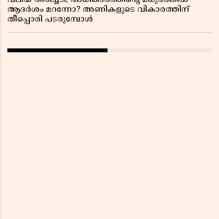
വലിയ തിരിച്ചടി; അധികാരത്തിന്റെ മധുരത്തിൽ
ആദർശം മറന്നോ? അണികളുടെ വികാരത്തിന്
തീപ്പൊരി പടരുമ്പോൾ