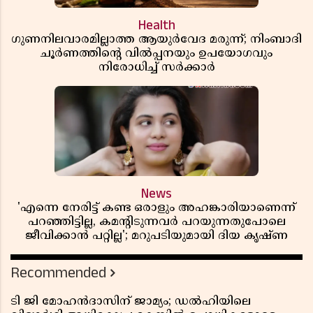
Health
ഗുണനിലവാരമില്ലാത്ത ആയുർവേദ മരുന്ന്; നിംബാദി
ചൂർണത്തിൻ്റെ വിൽപ്പനയും ഉപയോഗവും
നിരോധിച്ച് സർക്കാർ
News
'എന്നെ നേരിട്ട് കണ്ട ഒരാളും അഹങ്കാരിയാണെന്ന്
പറഞ്ഞിട്ടില്ല, കമൻ്റിടുന്നവർ പറയുന്നതുപോലെ
ജീവിക്കാൻ പറ്റില്ല'; മറുപടിയുമായി ദിയ കൃഷ്ണ
Recommended
ടി ജി മോഹൻദാസിന് ജാമ്യം; ഡൽഹിയിലെ