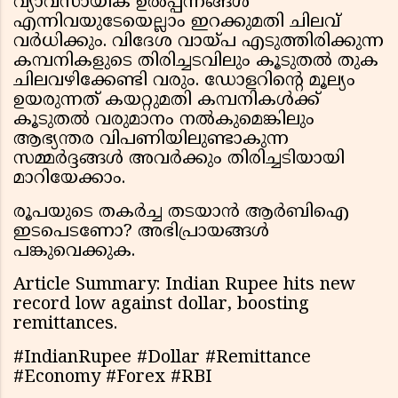
വ്യാവസായിക ഉൽപ്പന്നങ്ങൾ
എന്നിവയുടേയെല്ലാം ഇറക്കുമതി ചിലവ്
വർധിക്കും. വിദേശ വായ്പ എടുത്തിരിക്കുന്ന
കമ്പനികളുടെ തിരിച്ചടവിലും കൂടുതൽ തുക
ചിലവഴിക്കേണ്ടി വരും. ഡോളറിന്റെ മൂല്യം
ഉയരുന്നത് കയറ്റുമതി കമ്പനികൾക്ക്
കൂടുതൽ വരുമാനം നൽകുമെങ്കിലും
ആഭ്യന്തര വിപണിയിലുണ്ടാകുന്ന
സമ്മർദ്ദങ്ങൾ അവർക്കും തിരിച്ചടിയായി
മാറിയേക്കാം.
രൂപയുടെ തകർച്ച തടയാൻ ആർബിഐ
ഇടപെടണോ? അഭിപ്രായങ്ങൾ
പങ്കുവെക്കുക.
Article Summary: Indian Rupee hits new
record low against dollar, boosting
remittances.
#IndianRupee #Dollar #Remittance
#Economy #Forex #RBI