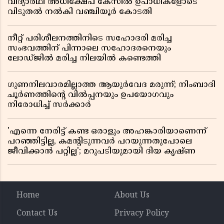
വിദ്യാർഥി അധിക്ഷേപ കേസിൽ ഉപാധികളോടെ
വിടുതൽ നൽകി വഞ്ചിയൂർ കോടതി
നീറ്റ് പരിശീലനത്തിനിടെ സഹോദരി മരിച്ച
സംഭവത്തിന് പിന്നാലെ സഹോദരനെയും
ലോഡ്ജിൽ മരിച്ച നിലയിൽ കണ്ടെത്തി
ഗുണനിലവാരമില്ലാത്ത ആയുർവേദ മരുന്ന്; നിംബാദി
ചൂർണത്തിൻ്റെ വിൽപ്പനയും ഉപയോഗവും
നിരോധിച്ച് സർക്കാർ
'എന്നെ നേരിട്ട് കണ്ട ഒരാളും അഹങ്കാരിയാണെന്ന്
പറഞ്ഞിട്ടില്ല, കമൻ്റിടുന്നവർ പറയുന്നതുപോലെ
ജീവിക്കാൻ പറ്റില്ല'; മറുപടിയുമായി ദിയ കൃഷ്ണ
Home
About Us
Contact Us
Privacy Policy