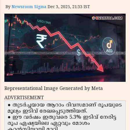
By
Newsroom Sigma
Dec 3, 2025, 21:33 IST
Representational Image Generated by Meta
ADVERTISEMENT
● തുടർച്ചയായ ആറാം ദിവസമാണ് രൂപയുടെ
മൂല്യം ഇടിവ് രേഖപ്പെടുത്തിയത്.
● ഈ വർഷം ഇതുവരെ 5.3% ഇടിവ് നേരിട്ട
രൂപ ഏഷ്യയിലെ ഏറ്റവും മോശം
കറൻസിയായി മാറി.