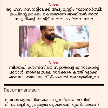
News
യു എസ് സെനറ്റിലേക്ക് ആദ്യ മുസ്ലിം സ്ഥാനാർത്ഥി;
ട്രംപിന്റെ ഉറക്കം കെടുത്തുന്ന അബ്ദുൽ അൽ
സയ്യിദിന്റെ രാഷ്ട്രീയ തരംഗം! 'അവസാന
റിപ്പബ്ലിക്കൻ പ്രസിഡന്റാകുമോ ട്രംപ്?'
News
ബിജെപി കൗൺസിലർ സുഗതന്റെ എസ്‌കോർട്ട്
പരോൾ; ജൂലൈ 20ലെ സർക്കാർ കത്ത് റദ്ദാക്കി,
അവധി ഫയലിലെ വീഴ്ചകളിൽ മുഖ്യമന്ത്രിയുടെ
ഓഫീസ് അന്വേഷണത്തിന് ഉത്തരവിട്ടു
Recommended
നിങ്ങൾ ട്രെയിനിൽ കുടിക്കുന്ന 'റെയിൽ നീർ'
നിസ്സാരമല്ല! എത്രമാത്രം ശുദ്ധമാണ്, എവിടെയാണ്