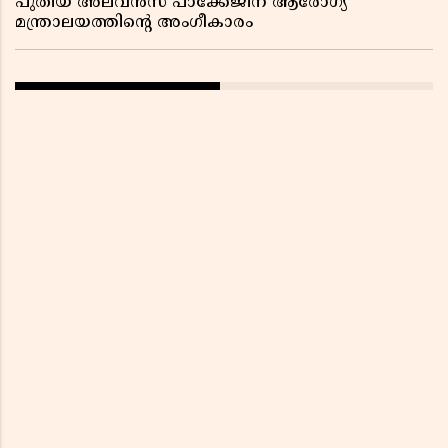
പുതിയ അലവൻസ് പാക്കേജിന് ആരോഗ്യ
മന്ത്രാലയത്തിൻ്റെ അംഗീകാരം