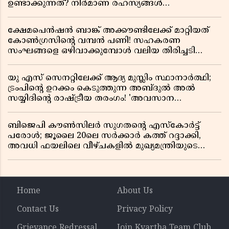
ഉണ്ടാക്കുന്നത്? നിർമാണ രഹസ്യങ്ങൾ
അത്ഭുതപ്പെടുത്തും
ക്ഷേമപെൻഷൻ ബാങ്ക് അക്കൗണ്ടിലേക്ക് മാറ്റിയത്
കോൺഗ്രസിന്റെ വമ്പൻ പണി! സഹകരണ
സംഘങ്ങളെ ഒഴിവാക്കുമ്പോൾ വലിയ തിരിച്ചടി
സിപിഎമ്മിന്? നഷ്ടമാകുന്നത് ജനകീയ അടിത്തറ!
യു എസ് സെനറ്റിലേക്ക് ആദ്യ മുസ്ലിം സ്ഥാനാർത്ഥി;
ട്രംപിന്റെ ഉറക്കം കെടുത്തുന്ന അബ്ദുൽ അൽ
സയ്യിദിന്റെ രാഷ്ട്രീയ തരംഗം! 'അവസാന
റിപ്പബ്ലിക്കൻ പ്രസിഡന്റാകുമോ ട്രംപ്?'
ബിജെപി കൗൺസിലർ സുഗതന്റെ എസ്‌കോർട്ട്
പരോൾ; ജൂലൈ 20ലെ സർക്കാർ കത്ത് റദ്ദാക്കി,
അവധി ഫയലിലെ വീഴ്ചകളിൽ മുഖ്യമന്ത്രിയുടെ
ഓഫീസ് അന്വേഷണത്തിന് ഉത്തരവിട്ടു
Home
About Us
Contact Us
Privacy Policy
Grievance Redressal
Join Kvartha Team Club