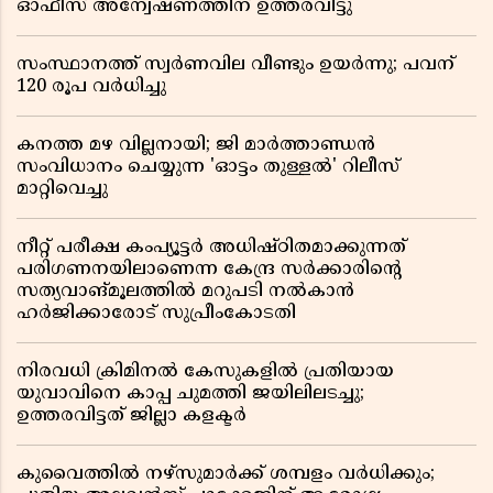
ഓഫീസ് അന്വേഷണത്തിന് ഉത്തരവിട്ടു
സംസ്ഥാനത്ത് സ്വര്‍ണവില വീണ്ടും ഉയർന്നു; പവന്
120 രൂപ വര്‍ധിച്ചു
കനത്ത മഴ വില്ലനായി; ജി മാർത്താണ്ഡൻ
സംവിധാനം ചെയ്യുന്ന 'ഓട്ടം തുള്ളൽ' റിലീസ്
മാറ്റിവെച്ചു
നീറ്റ് പരീക്ഷ കംപ്യൂട്ടർ അധിഷ്ഠിതമാക്കുന്നത്
പരിഗണനയിലാണെന്ന കേന്ദ്ര സർക്കാരിൻ്റെ
സത്യവാങ്മൂലത്തിൽ മറുപടി നൽകാൻ
ഹർജിക്കാരോട് സുപ്രീംകോടതി
നിരവധി ക്രിമിനൽ കേസുകളിൽ പ്രതിയായ
യുവാവിനെ കാപ്പ ചുമത്തി ജയിലിലടച്ചു;
ഉത്തരവിട്ടത് ജില്ലാ കളക്ടർ
കുവൈത്തിൽ നഴ്‌സുമാർക്ക് ശമ്പളം വർധിക്കും;