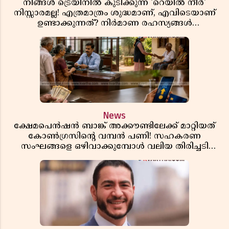
നിങ്ങൾ ട്രെയിനിൽ കുടിക്കുന്ന 'റെയിൽ നീർ'
നിസ്സാരമല്ല! എത്രമാത്രം ശുദ്ധമാണ്, എവിടെയാണ്
ഉണ്ടാക്കുന്നത്? നിർമാണ രഹസ്യങ്ങൾ
അത്ഭുതപ്പെടുത്തും
News
ക്ഷേമപെൻഷൻ ബാങ്ക് അക്കൗണ്ടിലേക്ക് മാറ്റിയത്
കോൺഗ്രസിന്റെ വമ്പൻ പണി! സഹകരണ
സംഘങ്ങളെ ഒഴിവാക്കുമ്പോൾ വലിയ തിരിച്ചടി
സിപിഎമ്മിന്? നഷ്ടമാകുന്നത് ജനകീയ അടിത്തറ!