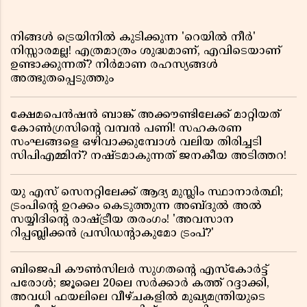
നിങ്ങൾ ട്രെയിനിൽ കുടിക്കുന്ന 'റെയിൽ നീർ'
നിസ്സാരമല്ല! എത്രമാത്രം ശുദ്ധമാണ്, എവിടെയാണ്
ഉണ്ടാക്കുന്നത്? നിർമാണ രഹസ്യങ്ങൾ
അത്ഭുതപ്പെടുത്തും
ക്ഷേമപെൻഷൻ ബാങ്ക് അക്കൗണ്ടിലേക്ക് മാറ്റിയത്
കോൺഗ്രസിന്റെ വമ്പൻ പണി! സഹകരണ
സംഘങ്ങളെ ഒഴിവാക്കുമ്പോൾ വലിയ തിരിച്ചടി
സിപിഎമ്മിന്? നഷ്ടമാകുന്നത് ജനകീയ അടിത്തറ!
യു എസ് സെനറ്റിലേക്ക് ആദ്യ മുസ്ലിം സ്ഥാനാർത്ഥി;
ട്രംപിന്റെ ഉറക്കം കെടുത്തുന്ന അബ്ദുൽ അൽ
സയ്യിദിന്റെ രാഷ്ട്രീയ തരംഗം! 'അവസാന
റിപ്പബ്ലിക്കൻ പ്രസിഡന്റാകുമോ ട്രംപ്?'
ബിജെപി കൗൺസിലർ സുഗതന്റെ എസ്‌കോർട്ട്
പരോൾ; ജൂലൈ 20ലെ സർക്കാർ കത്ത് റദ്ദാക്കി,
അവധി ഫയലിലെ വീഴ്ചകളിൽ മുഖ്യമന്ത്രിയുടെ