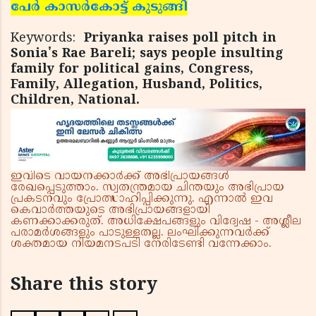
പേര്‍ കാസര്‍കോട്ട് കുടുങ്ങി
Keywords:
Priyanka raises poll pitch in
Sonia's Rae Bareli; says people insulting
family for political gains, Congress,
Family, Allegation, Husband, Politics,
Children, National.
ഇവിടെ വായനക്കാർക്ക് അഭിപ്രായങ്ങൾ
രേഖപ്പെടുത്താം. സ്വതന്ത്രമായ ചിന്തയും അഭിപ്രായ
പ്രകടനവും പ്രോത്സാഹിപ്പിക്കുന്നു. എന്നാൽ ഇവ
കെവാർത്തയുടെ അഭിപ്രായങ്ങളായി
കണക്കാക്കരുത്. അധിക്ഷേപങ്ങളും വിദ്വേഷ - അശ്ലീല
പരാമർശങ്ങളും പാടുള്ളതല്ല. ലംഘിക്കുന്നവർക്ക്
ശക്തമായ നിയമനടപടി നേരിടേണ്ടി വന്നേക്കാം.
Share this story