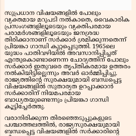
സുപ്രധാന വിഷയങ്ങളിൽ പോലും
വ്യക്തമായ മറുപടി നൽകാതെ, വൈകാരിക
പ്രസംഗങ്ങളിലൂടെയും വ്യക്തിപരമായ
പരാമർശങ്ങളിലൂടെയും ജനശ്രദ്ധ
തിരിക്കാനാണ് സർക്കാർ ശ്രമിക്കുന്നതെന്ന്
പ്രിയങ്കാ ഗാന്ധി കുറ്റപ്പെടുത്തി. 1965ലെ
യുദ്ധം പാതിവഴിയിൽ അവസാനിപ്പിച്ചത്
എന്തുകൊണ്ടാണെന്ന ചോദ്യത്തിന് പോലും
സർക്കാർ ഇതുവരെ തൃപ്തികരമായ ഉത്തരം
നൽകിയിട്ടില്ലെന്നും അവർ ഓർമ്മിപ്പിച്ചു.
രാജ്യത്തിൻ്റെ സുരക്ഷയുമായി ബന്ധപ്പെട്ട
വിഷയങ്ങളിൽ സുതാര്യത ഉറപ്പാക്കാൻ
സർക്കാരിന് നിയമപരമായ
ബാധ്യതയുണ്ടെന്നും പ്രിയങ്കാ ഗാന്ധി
കൂട്ടിച്ചേർത്തു.
വരാനിരിക്കുന്ന തിരഞ്ഞെടുപ്പുകളുടെ
പശ്ചാത്തലത്തിൽ, രാജ്യസുരക്ഷയുമായി
ബന്ധപ്പെട്ട വിഷയങ്ങളിൽ സർക്കാരിൻ്റെ