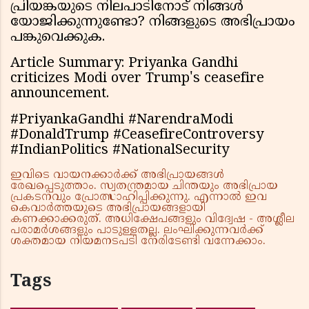
പ്രിയങ്കയുടെ നിലപാടിനോട് നിങ്ങൾ
യോജിക്കുന്നുണ്ടോ? നിങ്ങളുടെ അഭിപ്രായം
പങ്കുവെക്കുക.
Article Summary: Priyanka Gandhi
criticizes Modi over Trump's ceasefire
announcement.
#PriyankaGandhi #NarendraModi
#DonaldTrump #CeasefireControversy
#IndianPolitics #NationalSecurity
ഇവിടെ വായനക്കാർക്ക് അഭിപ്രായങ്ങൾ
രേഖപ്പെടുത്താം. സ്വതന്ത്രമായ ചിന്തയും അഭിപ്രായ
പ്രകടനവും പ്രോത്സാഹിപ്പിക്കുന്നു. എന്നാൽ ഇവ
കെവാർത്തയുടെ അഭിപ്രായങ്ങളായി
കണക്കാക്കരുത്. അധിക്ഷേപങ്ങളും വിദ്വേഷ - അശ്ലീല
പരാമർശങ്ങളും പാടുള്ളതല്ല. ലംഘിക്കുന്നവർക്ക്
ശക്തമായ നിയമനടപടി നേരിടേണ്ടി വന്നേക്കാം.
Tags