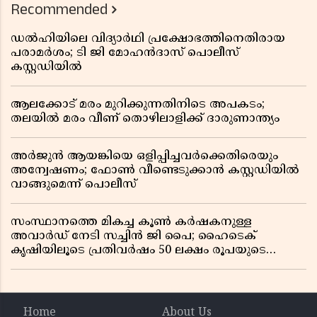
Recommended
ഡൽഹിയിലെ വിദ്യാർഥി പ്രക്ഷോഭത്തിനെതിരായ
പരാമർശം; ടി ജി മോഹൻദാസ് പൊലീസ്
കസ്റ്റഡിയിൽ
ആലക്കോട് മരം മുറിക്കുന്നതിനിടെ അപകടം;
തലയിൽ മരം വീണ് തൊഴിലാളിക്ക് ദാരുണാന്ത്യം
അർജുൻ ആയങ്കിയെ ഒളിപ്പിച്ചവർക്കെതിരെയും
അന്വേഷണം; ഫോൺ വീണ്ടെടുക്കാൻ കസ്റ്റഡിയിൽ
വാങ്ങുമെന്ന് പൊലീസ്
സംസ്ഥാനത്തെ മികച്ച കൂൺ കർഷകനുള്ള
അവാർഡ് നേടി സച്ചിൻ ജി പൈ; ഹൈടെക്
കൃഷിയിലൂടെ പ്രതിവർഷം 50 ലക്ഷം രൂപയുടെ
വരുമാനം
Home
About Us