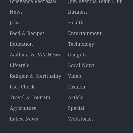
Grievance Redressal
Join Kvartha Team Club
News
Business
Jobs
Health
Food & Recipes
Entertainment
Education
Technology
Aadhaar & PAN News
Gadgets
Lifestyle
Local-News
Religion & Spirituality
Video
Fact-Check
Fashion
Travel & Tourism
Article
Agriculture
Special
Latest News
Webstories