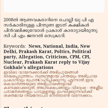
2008ല്‍ ആണവകരാറിനെ ചൊല്ലി യു പി എ
സര്‍കാരിനുള്ള പിന്തുണ ഇടത് കക്ഷികള്‍
പിന്‍വലിക്കുമ്പോള്‍ പ്രകാശ് കാരാട്ടായിരുന്നു
സി പി എം ജനറല്‍ സെക്രടറി.
Keywords:
News, National, India, New
Delhi, Prakash Karat, Poltics, Political
party, Allegation, Criticism, CPM, CPI,
Nuclear, Prakash Karat reply to Vijay
Gokhale's allegations
ഇവിടെ വായനക്കാർക്ക് അഭിപ്രായങ്ങൾ
രേഖപ്പെടുത്താം. സ്വതന്ത്രമായ ചിന്തയും അഭിപ്രായ
പ്രകടനവും പ്രോത്സാഹിപ്പിക്കുന്നു. എന്നാൽ ഇവ
കെവാർത്തയുടെ അഭിപ്രായങ്ങളായി
കണക്കാക്കരുത്. അധിക്ഷേപങ്ങളും വിദ്വേഷ - അശ്ലീല
പരാമർശങ്ങളും പാടുള്ളതല്ല. ലംഘിക്കുന്നവർക്ക്
ശക്തമായ നിയമനടപടി നേരിടേണ്ടി വന്നേക്കാം.