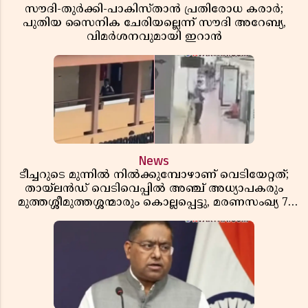
സൗദി-തുർക്കി-പാകിസ്താൻ പ്രതിരോധ കരാർ;
പുതിയ സൈനിക ചേരിയല്ലെന്ന് സൗദി അറേബ്യ,
വിമർശനവുമായി ഇറാൻ
News
ടീച്ചറുടെ മുന്നിൽ നിൽക്കുമ്പോഴാണ് വെടിയേറ്റത്;
തായ്‌ലൻഡ് വെടിവെപ്പിൽ അഞ്ച് അധ്യാപകരും
മുത്തശ്ശീമുത്തശ്ശന്മാരും കൊല്ലപ്പെട്ടു, മരണസംഖ്യ 7;
ഞെട്ടിക്കുന്ന വെളിപ്പെടുത്തലുകൾ