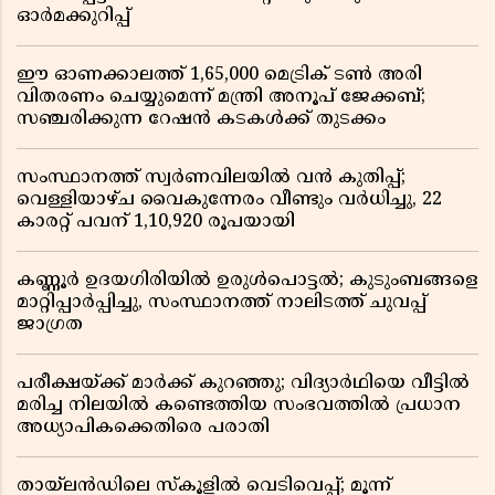
ഓർമക്കുറിപ്പ്
ഈ ഓണക്കാലത്ത് 1,65,000 മെട്രിക് ടൺ അരി
വിതരണം ചെയ്യുമെന്ന് മന്ത്രി അനൂപ് ജേക്കബ്;
സഞ്ചരിക്കുന്ന റേഷൻ കടകൾക്ക് തുടക്കം
സംസ്ഥാനത്ത് സ്വർണവിലയിൽ വൻ കുതിപ്പ്;
വെള്ളിയാഴ്ച വൈകുന്നേരം വീണ്ടും വർധിച്ചു, 22
കാരറ്റ് പവന് 1,10,920 രൂപയായി
കണ്ണൂർ ഉദയഗിരിയിൽ ഉരുൾപൊട്ടൽ; കുടുംബങ്ങളെ
മാറ്റിപ്പാർപ്പിച്ചു, സംസ്ഥാനത്ത് നാലിടത്ത് ചുവപ്പ്
ജാഗ്രത
പരീക്ഷയ്ക്ക് മാർക്ക് കുറഞ്ഞു; വിദ്യാർഥിയെ വീട്ടിൽ
മരിച്ച നിലയിൽ കണ്ടെത്തിയ സംഭവത്തിൽ പ്രധാന
അധ്യാപികക്കെതിരെ പരാതി
തായ്‌ലൻഡിലെ സ്‌കൂളിൽ വെടിവെപ്പ്; മൂന്ന്