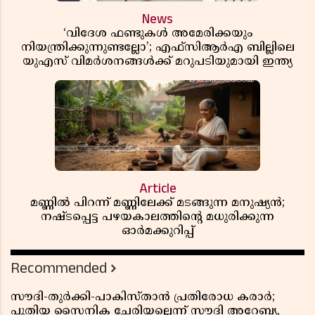
News
‘വിദേശ ഫണ്ടുകൾ അമേരിക്കയും
നിയന്ത്രിക്കുന്നുണ്ടല്ലോ’; എഫ്സിആർഎ ബില്ലിലെ
യുഎസ് വിമർശനങ്ങൾക്ക് മറുപടിയുമായി ഇന്ത്യ
Article
മണ്ണിൽ പിറന്ന് മണ്ണിലേക്ക് മടങ്ങുന്ന മനുഷ്യൻ;
നഷ്ടപ്പെട്ട പഴയകാലത്തിൻ്റെ മധുരിക്കുന്ന
ഓർമക്കുറിപ്പ്
Recommended
സൗദി-തുർക്കി-പാകിസ്താൻ പ്രതിരോധ കരാർ;
പുതിയ സൈനിക ചേരിയല്ലെന്ന് സൗദി അറേബ്യ,