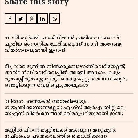
Share this story
സൗദി-തുർക്കി-പാകിസ്താൻ പ്രതിരോധ കരാർ;
പുതിയ സൈനിക ചേരിയല്ലെന്ന് സൗദി അറേബ്യ,
വിമർശനവുമായി ഇറാൻ
ടീച്ചറുടെ മുന്നിൽ നിൽക്കുമ്പോഴാണ് വെടിയേറ്റത്;
തായ്‌ലൻഡ് വെടിവെപ്പിൽ അഞ്ച് അധ്യാപകരും
മുത്തശ്ശീമുത്തശ്ശന്മാരും കൊല്ലപ്പെട്ടു, മരണസംഖ്യ 7;
ഞെട്ടിക്കുന്ന വെളിപ്പെടുത്തലുകൾ
‘വിദേശ ഫണ്ടുകൾ അമേരിക്കയും
നിയന്ത്രിക്കുന്നുണ്ടല്ലോ’; എഫ്സിആർഎ ബില്ലിലെ
യുഎസ് വിമർശനങ്ങൾക്ക് മറുപടിയുമായി ഇന്ത്യ
മണ്ണിൽ പിറന്ന് മണ്ണിലേക്ക് മടങ്ങുന്ന മനുഷ്യൻ;
നഷ്ടപ്പെട്ട പഴയകാലത്തിൻ്റെ മധുരിക്കുന്ന