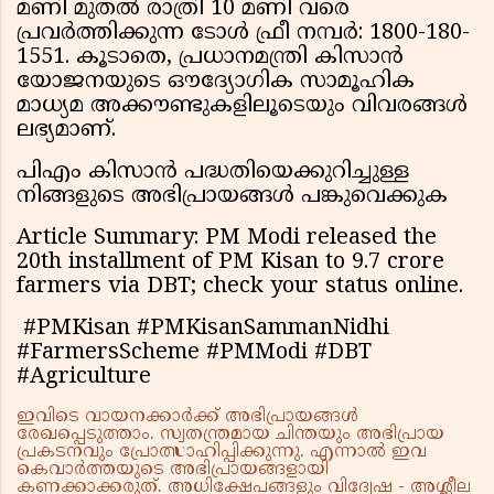
മണി മുതൽ രാത്രി 10 മണി വരെ
പ്രവർത്തിക്കുന്ന ടോൾ ഫ്രീ നമ്പർ: 1800-180-
1551. കൂടാതെ, പ്രധാനമന്ത്രി കിസാൻ
യോജനയുടെ ഔദ്യോഗിക സാമൂഹിക
മാധ്യമ അക്കൗണ്ടുകളിലൂടെയും വിവരങ്ങൾ
ലഭ്യമാണ്.
പിഎം കിസാൻ പദ്ധതിയെക്കുറിച്ചുള്ള
നിങ്ങളുടെ അഭിപ്രായങ്ങൾ പങ്കുവെക്കുക
Article Summary: PM Modi released the
20th installment of PM Kisan to 9.7 crore
farmers via DBT; check your status online.
#PMKisan #PMKisanSammanNidhi
#FarmersScheme #PMModi #DBT
#Agriculture
ഇവിടെ വായനക്കാർക്ക് അഭിപ്രായങ്ങൾ
രേഖപ്പെടുത്താം. സ്വതന്ത്രമായ ചിന്തയും അഭിപ്രായ
പ്രകടനവും പ്രോത്സാഹിപ്പിക്കുന്നു. എന്നാൽ ഇവ
കെവാർത്തയുടെ അഭിപ്രായങ്ങളായി
കണക്കാക്കരുത്. അധിക്ഷേപങ്ങളും വിദ്വേഷ - അശ്ലീല