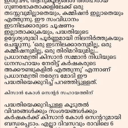
ഇതുവഴി, ആനുകൂല്യങ്ങൾ അർഹരായ
ഗുണഭോക്താക്കളിലേക്ക് ഒരു
തടസ്സവുമില്ലാതെയും, കമ്മിഷൻ ഇല്ലാതെയും
എത്തുന്നു. ഈ സംവിധാനം
ഇടനിലക്കാരുടെ ചൂഷണം
ഇല്ലാതാക്കുകയും, പദ്ധതിയുടെ
ഉദ്ദേശ്യശുദ്ധി പൂർണ്ണമായി നിലനിർത്തുകയും
ചെയ്യുന്നു. ‘ഒരു ഇടനിലക്കാരനുമില്ല, ഒരു
കമ്മീഷനുമില്ല, ഒരു തിരിമറിയുമില്ല...
പ്രധാനമന്ത്രി കിസാൻ സമ്മാൻ നിധിയുടെ
ധനസഹായം നേരിട്ട് കർഷകരുടെ
അക്കൗണ്ടുകളിൽ എത്തുന്നു’ എന്നാണ്
പ്രധാനമന്ത്രി നരേന്ദ്ര മോദി ഈ
പദ്ധതിയെക്കുറിച്ച് പറഞ്ഞിട്ടുള്ളത്.
കിസാൻ കോൾ സെൻ്റർ സഹായത്തിന്
പദ്ധതിയെക്കുറിച്ചുള്ള കൂടുതൽ
വിവരങ്ങൾക്കും സംശയങ്ങൾക്കും
കർഷകർക്ക് കിസാൻ കോൾ സെൻ്ററുമായി
ബന്ധപ്പെടാം. എല്ലാ ദിവസവും രാവിലെ 6