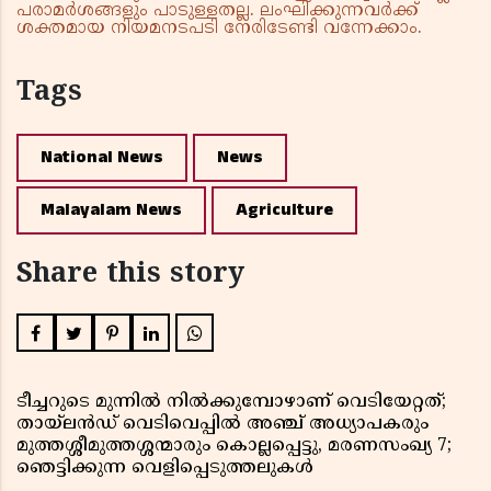
പരാമർശങ്ങളും പാടുള്ളതല്ല. ലംഘിക്കുന്നവർക്ക്
ശക്തമായ നിയമനടപടി നേരിടേണ്ടി വന്നേക്കാം.
Tags
National News
News
Malayalam News
Agriculture
Share this story
ടീച്ചറുടെ മുന്നിൽ നിൽക്കുമ്പോഴാണ് വെടിയേറ്റത്;
തായ്‌ലൻഡ് വെടിവെപ്പിൽ അഞ്ച് അധ്യാപകരും
മുത്തശ്ശീമുത്തശ്ശന്മാരും കൊല്ലപ്പെട്ടു, മരണസംഖ്യ 7;
ഞെട്ടിക്കുന്ന വെളിപ്പെടുത്തലുകൾ