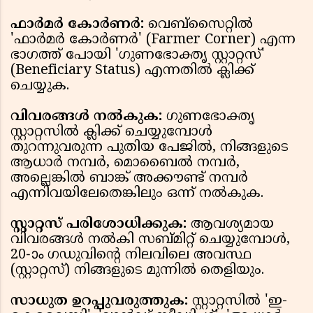
ഫാർമർ കോർണർ:
വെബ്സൈറ്റിൽ
'ഫാർമർ കോർണർ' (Farmer Corner) എന്ന
ഭാഗത്ത് പോയി 'ഗുണഭോക്തൃ സ്റ്റാറ്റസ്'
(Beneficiary Status) എന്നതിൽ ക്ലിക്ക്
ചെയ്യുക.
വിവരങ്ങൾ നൽകുക:
ഗുണഭോക്തൃ
സ്റ്റാറ്റസിൽ ക്ലിക്ക് ചെയ്യുമ്പോൾ
തുറന്നുവരുന്ന പുതിയ പേജിൽ, നിങ്ങളുടെ
ആധാർ നമ്പർ, മൊബൈൽ നമ്പർ,
അല്ലെങ്കിൽ ബാങ്ക് അക്കൗണ്ട് നമ്പർ
എന്നിവയിലേതെങ്കിലും ഒന്ന് നൽകുക.
സ്റ്റാറ്റസ് പരിശോധിക്കുക:
ആവശ്യമായ
വിവരങ്ങൾ നൽകി സബ്മിറ്റ് ചെയ്യുമ്പോൾ,
20-ാം ഗഡുവിന്‍റെ നിലവിലെ അവസ്ഥ
(സ്റ്റാറ്റസ്) നിങ്ങളുടെ മുന്നിൽ തെളിയും.
സാധുത ഉറപ്പുവരുത്തുക:
സ്റ്റാറ്റസിൽ 'ഇ-