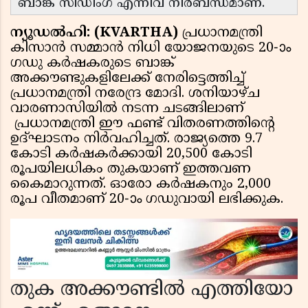
ബാങ്ക് സീഡിംഗ് എന്നിവ നിർബന്ധമാണ്.
ന്യൂഡൽഹി: (KVARTHA)
പ്രധാനമന്ത്രി
കിസാൻ സമ്മാൻ നിധി യോജനയുടെ 20-ാം
ഗഡു കർഷകരുടെ ബാങ്ക്
അക്കൗണ്ടുകളിലേക്ക് നേരിട്ടെത്തിച്ച്
പ്രധാനമന്ത്രി നരേന്ദ്ര മോദി. ശനിയാഴ്ച
വാരണാസിയിൽ നടന്ന ചടങ്ങിലാണ്
പ്രധാനമന്ത്രി ഈ ഫണ്ട് വിതരണത്തിൻ്റെ
ഉദ്ഘാടനം നിർവഹിച്ചത്. രാജ്യത്തെ 9.7
കോടി കർഷകർക്കായി 20,500 കോടി
രൂപയിലധികം തുകയാണ് ഇത്തവണ
കൈമാറുന്നത്. ഓരോ കർഷകനും 2,000
രൂപ വീതമാണ് 20-ാം ഗഡുവായി ലഭിക്കുക.
തുക അക്കൗണ്ടിൽ എത്തിയോ