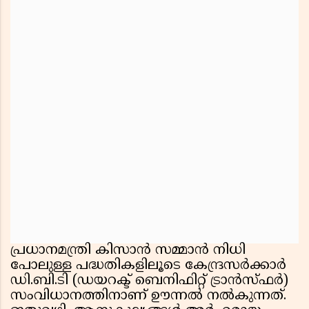
പ്രധാനമന്ത്രി കിസാൻ സമ്മാൻ നിധി
പോലുള്ള പദ്ധതികളിലൂടെ കേന്ദ്രസർക്കാർ
ഡി.ബി.ടി (ഡയറക്ട് ബെനിഫിറ്റ് ട്രാൻസ്ഫർ)
സംവിധാനത്തിനാണ് ഊന്നൽ നൽകുന്നത്.