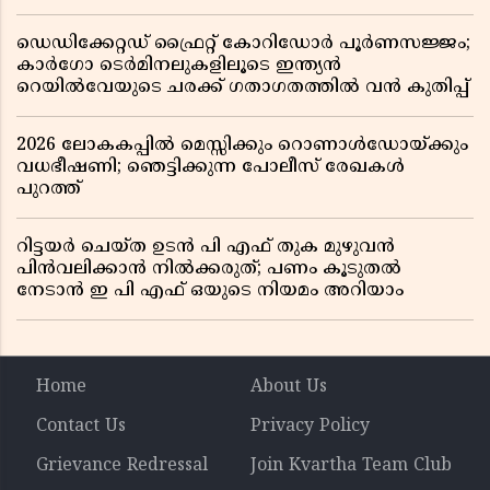
ഡെഡിക്കേറ്റഡ് ഫ്രൈറ്റ് കോറിഡോർ പൂർണസജ്ജം;
കാർഗോ ടെർമിനലുകളിലൂടെ ഇന്ത്യൻ
റെയിൽവേയുടെ ചരക്ക് ഗതാഗതത്തിൽ വൻ കുതിപ്പ്
2026 ലോകകപ്പിൽ മെസ്സിക്കും റൊണാൾഡോയ്ക്കും
വധഭീഷണി; ഞെട്ടിക്കുന്ന പോലീസ് രേഖകൾ
പുറത്ത്
റിട്ടയർ ചെയ്ത ഉടൻ പി എഫ് തുക മുഴുവൻ
പിൻവലിക്കാൻ നിൽക്കരുത്; പണം കൂടുതൽ
നേടാൻ ഇ പി എഫ് ഒയുടെ നിയമം അറിയാം
Home
About Us
Contact Us
Privacy Policy
Grievance Redressal
Join Kvartha Team Club