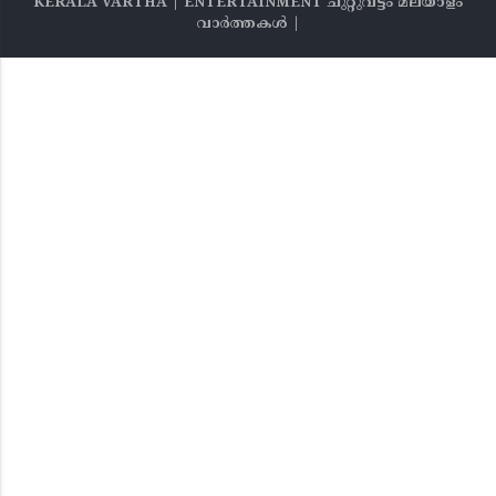
KERALA VARTHA | ENTERTAINMENT ചുറ്റുവട്ടം മലയാളം
വാര്‍ത്തകൾ |