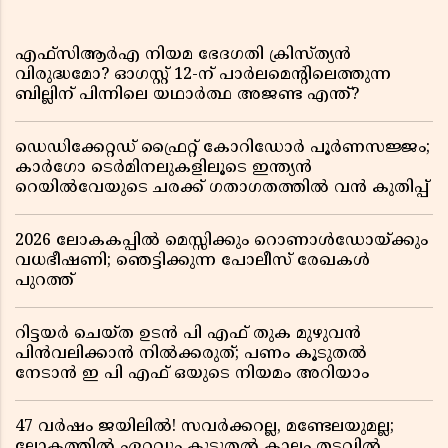
എഫ്സിആർഎ നിയമ ഭേദഗതി ക്രിസ്ത്യൻ
വിരുദ്ധമോ? ഓഗസ്റ്റ് 12-ന് പാർലമെന്റിലെത്തുന്ന
ബില്ലിന് പിന്നിലെ യഥാർത്ഥ അജണ്ട എന്ത്?
ഡെഡിക്കേറ്റഡ് ഫ്രൈറ്റ് കോറിഡോർ പൂർണസജ്ജം;
കാർഗോ ടെർമിനലുകളിലൂടെ ഇന്ത്യൻ
റെയിൽവേയുടെ ചരക്ക് ഗതാഗതത്തിൽ വൻ കുതിപ്പ്
2026 ലോകകപ്പിൽ മെസ്സിക്കും റൊണാൾഡോയ്ക്കും
വധഭീഷണി; ഞെട്ടിക്കുന്ന പോലീസ് രേഖകൾ
പുറത്ത്
റിട്ടയർ ചെയ്ത ഉടൻ പി എഫ് തുക മുഴുവൻ
പിൻവലിക്കാൻ നിൽക്കരുത്; പണം കൂടുതൽ
നേടാൻ ഇ പി എഫ് ഒയുടെ നിയമം അറിയാം
47 വർഷം ജയിലിൽ! സവർക്കറല്ല, മണ്ടേലയുമല്ല;
ലോകത്തിൽ ഏറ്റവും കൂടുതൽ കാലം തടവിൽ