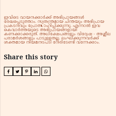
ഇവിടെ വായനക്കാർക്ക് അഭിപ്രായങ്ങൾ
രേഖപ്പെടുത്താം. സ്വതന്ത്രമായ ചിന്തയും അഭിപ്രായ
പ്രകടനവും പ്രോത്സാഹിപ്പിക്കുന്നു. എന്നാൽ ഇവ
കെവാർത്തയുടെ അഭിപ്രായങ്ങളായി
കണക്കാക്കരുത്. അധിക്ഷേപങ്ങളും വിദ്വേഷ - അശ്ലീല
പരാമർശങ്ങളും പാടുള്ളതല്ല. ലംഘിക്കുന്നവർക്ക്
ശക്തമായ നിയമനടപടി നേരിടേണ്ടി വന്നേക്കാം.
Share this story