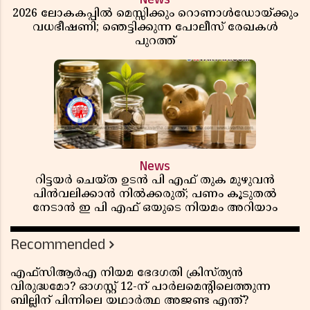
2026 ലോകകപ്പിൽ മെസ്സിക്കും റൊണാൾഡോയ്ക്കും
വധഭീഷണി; ഞെട്ടിക്കുന്ന പോലീസ് രേഖകൾ
പുറത്ത്
News
റിട്ടയർ ചെയ്ത ഉടൻ പി എഫ് തുക മുഴുവൻ
പിൻവലിക്കാൻ നിൽക്കരുത്; പണം കൂടുതൽ
നേടാൻ ഇ പി എഫ് ഒയുടെ നിയമം അറിയാം
Recommended
എഫ്സിആർഎ നിയമ ഭേദഗതി ക്രിസ്ത്യൻ
വിരുദ്ധമോ? ഓഗസ്റ്റ് 12-ന് പാർലമെന്റിലെത്തുന്ന
ബില്ലിന് പിന്നിലെ യഥാർത്ഥ അജണ്ട എന്ത്?