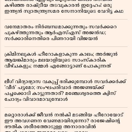
കഴിഞ്ഞ രാഷ്ട്രീയ തടവുകാരൻ ഇദ്ദേഹം! ഒരു
ഇന്ത്യൻ സ്വാതന്ത്ര്യസമര സേനാനിയുടെ വേറിട്ട കഥ
വന്ദേമാതരം നിർബന്ധമാക്കുന്നതും സവർക്കറെ
പുകഴ്ത്തുന്നതും ആർഎസ്എസ് അജൻഡ;
സർക്കാരിനെതിരെ പിണറായി വിജയൻ
ക്രിമിനലുകൾ ഹീറോകളാകുന്ന കാലം; അർജുൻ
ആയങ്കിമാരും മലയാളിയുടെ സാംസ്കാരിക
വീഴ്ചകളും; നമ്മൾ എങ്ങോട്ടാണ് പോകുന്നത്
ലീഗ് വിദ്യാഭ്യാസ വകുപ്പ് ഭരിക്കുമ്പോൾ സവർക്കർക്ക്
'വീർ' പട്ടമോ; സംഘപരിവാർ അജണ്ടയ്ക്ക്
പച്ചക്കൊടി കാട്ടുന്നതാര്? മഞ്ചേശ്വരത്തെ ക്വിസ്
ചോദ്യം വിവാദമാവുമ്പോൾ
മറ്റൊരാൾക്ക് ജീവൻ നൽകി മടങ്ങിയ ഹീറോയോട്
ഈ അവഗണന വേണമായിരുന്നോ? രാജേഷിൻ്റെ
ഭൗതിക ശരീരത്തോടുള്ള അനാദരവിൽ