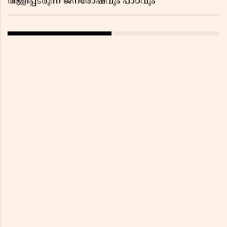
ആളിപ്പടരുന്ന ജനരോഷവും പാഠവും