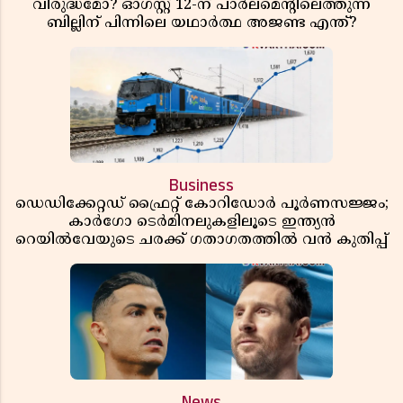
വിരുദ്ധമോ? ഓഗസ്റ്റ് 12-ന് പാർലമെന്റിലെത്തുന്ന
ബില്ലിന് പിന്നിലെ യഥാർത്ഥ അജണ്ട എന്ത്?
Business
ഡെഡിക്കേറ്റഡ് ഫ്രൈറ്റ് കോറിഡോർ പൂർണസജ്ജം;
കാർഗോ ടെർമിനലുകളിലൂടെ ഇന്ത്യൻ
റെയിൽവേയുടെ ചരക്ക് ഗതാഗതത്തിൽ വൻ കുതിപ്പ്
News