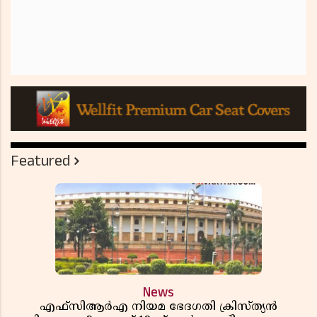
Featured
News
എഫ്സിആർഎ നിയമ ഭേദഗതി ക്രിസ്ത്യൻ