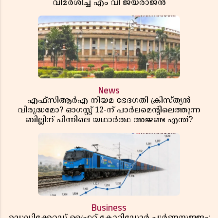
വിമർശിച്ച് എം വി ജയരാജൻ
News
എഫ്സിആർഎ നിയമ ഭേദഗതി ക്രിസ്ത്യൻ
വിരുദ്ധമോ? ഓഗസ്റ്റ് 12-ന് പാർലമെന്റിലെത്തുന്ന
ബില്ലിന് പിന്നിലെ യഥാർത്ഥ അജണ്ട എന്ത്?
Business
ഡെഡിക്കേറ്റഡ് ഫ്രൈറ്റ് കോറിഡോർ പൂർണസജ്ജം;