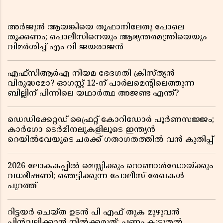
അർജുൻ ആയങ്കിയെ തൂഫാനിലേതു പോലെ
തൂക്കണം; പൊലീസിനെയും ആഭ്യന്തരമന്ത്രിയെയും
വിമർശിച്ച് എം വി ജയരാജൻ
എഫ്സിആർഎ നിയമ ഭേദഗതി ക്രിസ്ത്യൻ
വിരുദ്ധമോ? ഓഗസ്റ്റ് 12-ന് പാർലമെന്റിലെത്തുന്ന
ബില്ലിന് പിന്നിലെ യഥാർത്ഥ അജണ്ട എന്ത്?
ഡെഡിക്കേറ്റഡ് ഫ്രൈറ്റ് കോറിഡോർ പൂർണസജ്ജം;
കാർഗോ ടെർമിനലുകളിലൂടെ ഇന്ത്യൻ
റെയിൽവേയുടെ ചരക്ക് ഗതാഗതത്തിൽ വൻ കുതിപ്പ്
2026 ലോകകപ്പിൽ മെസ്സിക്കും റൊണാൾഡോയ്ക്കും
വധഭീഷണി; ഞെട്ടിക്കുന്ന പോലീസ് രേഖകൾ
പുറത്ത്
റിട്ടയർ ചെയ്ത ഉടൻ പി എഫ് തുക മുഴുവൻ
പിൻവലിക്കാൻ നിൽക്കരുത്; പണം കൂടുതൽ