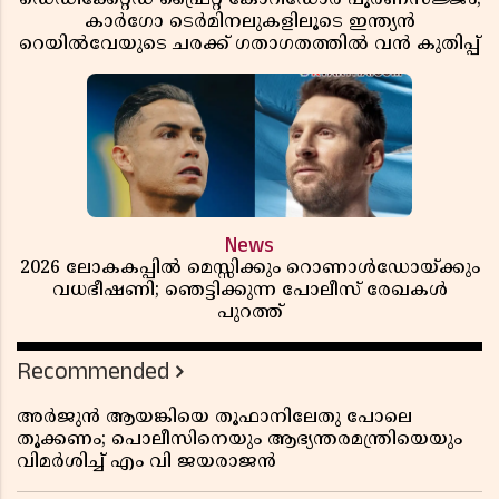
കാർഗോ ടെർമിനലുകളിലൂടെ ഇന്ത്യൻ
റെയിൽവേയുടെ ചരക്ക് ഗതാഗതത്തിൽ വൻ കുതിപ്പ്
News
2026 ലോകകപ്പിൽ മെസ്സിക്കും റൊണാൾഡോയ്ക്കും
വധഭീഷണി; ഞെട്ടിക്കുന്ന പോലീസ് രേഖകൾ
പുറത്ത്
Recommended
അർജുൻ ആയങ്കിയെ തൂഫാനിലേതു പോലെ
തൂക്കണം; പൊലീസിനെയും ആഭ്യന്തരമന്ത്രിയെയും
വിമർശിച്ച് എം വി ജയരാജൻ