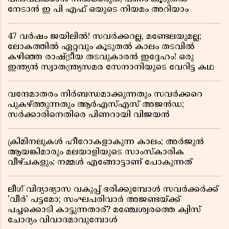
നേടാൻ ഇ പി എഫ് ഒയുടെ നിയമം അറിയാം
47 വർഷം ജയിലിൽ! സവർക്കറല്ല, മണ്ടേലയുമല്ല;
ലോകത്തിൽ ഏറ്റവും കൂടുതൽ കാലം തടവിൽ
കഴിഞ്ഞ രാഷ്ട്രീയ തടവുകാരൻ ഇദ്ദേഹം! ഒരു
ഇന്ത്യൻ സ്വാതന്ത്ര്യസമര സേനാനിയുടെ വേറിട്ട കഥ
വന്ദേമാതരം നിർബന്ധമാക്കുന്നതും സവർക്കറെ
പുകഴ്ത്തുന്നതും ആർഎസ്എസ് അജൻഡ;
സർക്കാരിനെതിരെ പിണറായി വിജയൻ
ക്രിമിനലുകൾ ഹീറോകളാകുന്ന കാലം; അർജുൻ
ആയങ്കിമാരും മലയാളിയുടെ സാംസ്കാരിക
വീഴ്ചകളും; നമ്മൾ എങ്ങോട്ടാണ് പോകുന്നത്
ലീഗ് വിദ്യാഭ്യാസ വകുപ്പ് ഭരിക്കുമ്പോൾ സവർക്കർക്ക്
'വീർ' പട്ടമോ; സംഘപരിവാർ അജണ്ടയ്ക്ക്
പച്ചക്കൊടി കാട്ടുന്നതാര്? മഞ്ചേശ്വരത്തെ ക്വിസ്
ചോദ്യം വിവാദമാവുമ്പോൾ