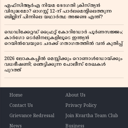
എഫ്സിആർഎ നിയമ ഭേദഗതി ക്രിസ്ത്യൻ
വിരുദ്ധമോ? ഓഗസ്റ്റ് 12-ന് പാർലമെന്റിലെത്തുന്ന
ബില്ലിന് പിന്നിലെ യഥാർത്ഥ അജണ്ട എന്ത്?
ഡെഡിക്കേറ്റഡ് ഫ്രൈറ്റ് കോറിഡോർ പൂർണസജ്ജം;
കാർഗോ ടെർമിനലുകളിലൂടെ ഇന്ത്യൻ
റെയിൽവേയുടെ ചരക്ക് ഗതാഗതത്തിൽ വൻ കുതിപ്പ്
2026 ലോകകപ്പിൽ മെസ്സിക്കും റൊണാൾഡോയ്ക്കും
വധഭീഷണി; ഞെട്ടിക്കുന്ന പോലീസ് രേഖകൾ
പുറത്ത്
Home
About Us
Contact Us
Privacy Policy
Grievance Redressal
Join Kvartha Team Club
News
Business