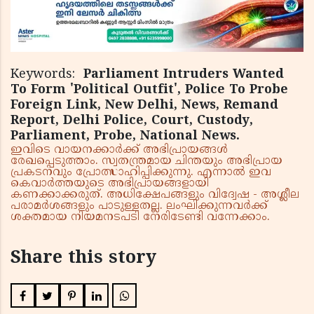
Keywords:
Parliament Intruders Wanted
To Form 'Political Outfit', Police To Probe
Foreign Link, New Delhi, News, Remand
Report, Delhi Police, Court, Custody,
Parliament, Probe, National News.
ഇവിടെ വായനക്കാർക്ക് അഭിപ്രായങ്ങൾ
രേഖപ്പെടുത്താം. സ്വതന്ത്രമായ ചിന്തയും അഭിപ്രായ
പ്രകടനവും പ്രോത്സാഹിപ്പിക്കുന്നു. എന്നാൽ ഇവ
കെവാർത്തയുടെ അഭിപ്രായങ്ങളായി
കണക്കാക്കരുത്. അധിക്ഷേപങ്ങളും വിദ്വേഷ - അശ്ലീല
പരാമർശങ്ങളും പാടുള്ളതല്ല. ലംഘിക്കുന്നവർക്ക്
ശക്തമായ നിയമനടപടി നേരിടേണ്ടി വന്നേക്കാം.
Share this story