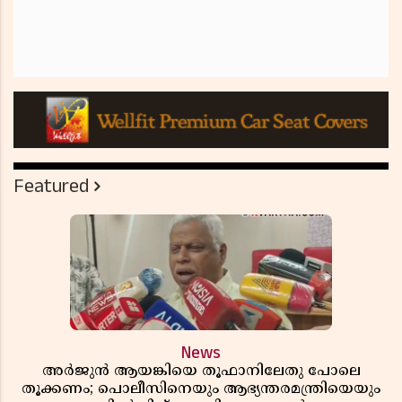
Featured
News
അർജുൻ ആയങ്കിയെ തൂഫാനിലേതു പോലെ
തൂക്കണം; പൊലീസിനെയും ആഭ്യന്തരമന്ത്രിയെയും