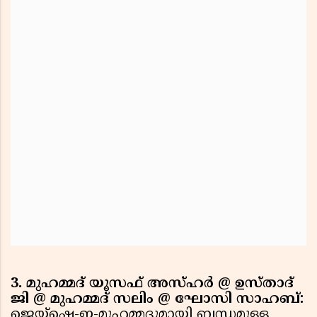
3. മുഹമ്മദ് യൂസഫ് അസ്ഹർ @ ഉസ്താദ്
ജി @ മുഹമ്മദ് സലിം @ ഘോസി സാഹബ്:
ജെയ്‌ഷെ-ഇ-മുഹമ്മദുമായി ബന്ധമുള്ള