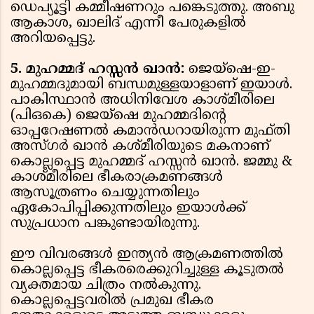
ഡെപ്യൂട്ടി കമ്മീഷണറും പങ്കെടുത്തു. അബു
ആകാശ, ഖാലിദ് എന്നീ പേരുകളിൽ
അറിയപ്പെട്ടു.
5. മുഹമ്മദ് ഹസ്സൻ ഖാൻ:
ജെയ്‌ഷെ-ഇ-
മുഹമ്മദുമായി ബന്ധമുള്ളയാളാണ് ഇയാൾ.
പാകിസ്ഥാൻ അധിനിവേശ കാശ്മീരിലെ
(പിഒകെ) ജെയ്‌ഷെ മുഹമ്മദിൻ്റെ
ഓപ്പറേഷണൽ കമാൻഡറായിരുന്ന മുഫ്തി
അസ്ഗർ ഖാൻ കശ്മീരിയുടെ മകനാണ്
കൊല്ലപ്പെട്ട മുഹമ്മദ് ഹസ്സൻ ഖാൻ. ജമ്മു &
കാശ്മീരിലെ ഭീകരാക്രമണങ്ങൾ
ആസൂത്രണം ചെയ്യുന്നതിലും
ഏകോപിപ്പിക്കുന്നതിലും ഇയാൾക്ക്
സുപ്രധാന പങ്കുണ്ടായിരുന്നു.
ഈ വിവരങ്ങൾ ഇന്ത്യൻ ആക്രമണത്തിൽ
കൊല്ലപ്പെട്ട ഭീകരരെക്കുറിച്ചുള്ള കൂടുതൽ
വ്യക്തമായ ചിത്രം നൽകുന്നു.
കൊല്ലപ്പെട്ടവരിൽ പ്രമുഖ ഭീകര