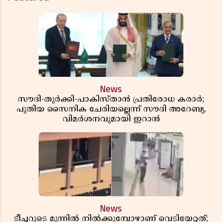
News
സൗദി-തുർക്കി-പാകിസ്താൻ പ്രതിരോധ കരാർ;
പുതിയ സൈനിക ചേരിയല്ലെന്ന് സൗദി അറേബ്യ,
വിമർശനവുമായി ഇറാൻ
News
ടീച്ചറുടെ മുന്നിൽ നിൽക്കുമ്പോഴാണ് വെടിയേറ്റത്;