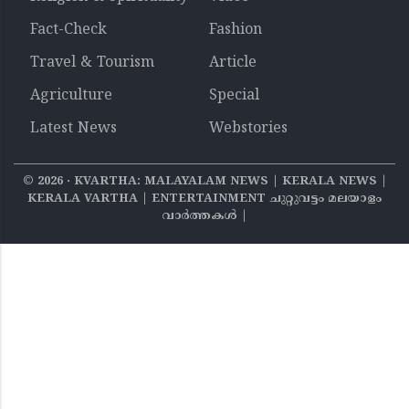
Fact-Check
Fashion
Travel & Tourism
Article
Agriculture
Special
Latest News
Webstories
©
2026
‧ KVARTHA: MALAYALAM NEWS | KERALA NEWS |
KERALA VARTHA | ENTERTAINMENT ചുറ്റുവട്ടം മലയാളം
വാര്‍ത്തകൾ |