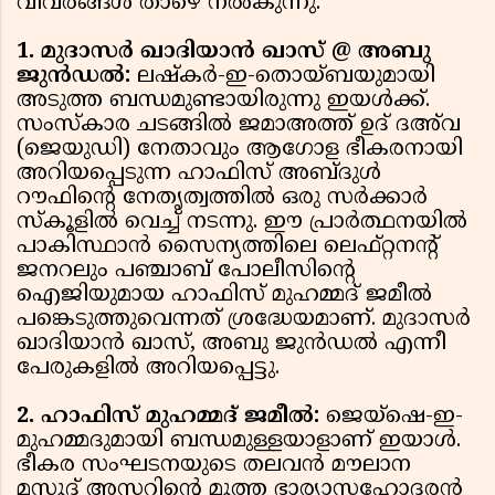
വിവരങ്ങൾ താഴെ നൽകുന്നു:
1. മുദാസർ ഖാദിയാൻ ഖാസ് @ അബു
ജുൻഡൽ:
ലഷ്‌കർ-ഇ-തൊയ്ബയുമായി
അടുത്ത ബന്ധമുണ്ടായിരുന്നു ഇയൾക്ക്.
സംസ്കാര ചടങ്ങിൽ ജമാഅത്ത് ഉദ് ദഅ്‌വ
(ജെയുഡി) നേതാവും ആഗോള ഭീകരനായി
അറിയപ്പെടുന്ന ഹാഫിസ് അബ്ദുൾ
റൗഫിൻ്റെ നേതൃത്വത്തിൽ ഒരു സർക്കാർ
സ്കൂളിൽ വെച്ച് നടന്നു. ഈ പ്രാർത്ഥനയിൽ
പാകിസ്ഥാൻ സൈന്യത്തിലെ ലെഫ്റ്റനന്റ്
ജനറലും പഞ്ചാബ് പോലീസിൻ്റെ
ഐജിയുമായ ഹാഫിസ് മുഹമ്മദ് ജമീൽ
പങ്കെടുത്തുവെന്നത് ശ്രദ്ധേയമാണ്. മുദാസർ
ഖാദിയാൻ ഖാസ്, അബു ജുൻഡൽ എന്നീ
പേരുകളിൽ അറിയപ്പെട്ടു.
2. ഹാഫിസ് മുഹമ്മദ് ജമീൽ:
ജെയ്‌ഷെ-ഇ-
മുഹമ്മദുമായി ബന്ധമുള്ളയാളാണ് ഇയാൾ.
ഭീകര സംഘടനയുടെ തലവൻ മൗലാന
മസൂദ് അസറിൻ്റെ മൂത്ത ഭാര്യാസഹോദരൻ