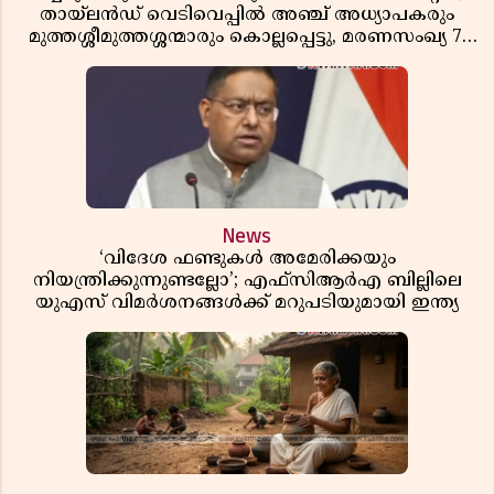
തായ്‌ലൻഡ് വെടിവെപ്പിൽ അഞ്ച് അധ്യാപകരും
മുത്തശ്ശീമുത്തശ്ശന്മാരും കൊല്ലപ്പെട്ടു, മരണസംഖ്യ 7;
ഞെട്ടിക്കുന്ന വെളിപ്പെടുത്തലുകൾ
News
‘വിദേശ ഫണ്ടുകൾ അമേരിക്കയും
നിയന്ത്രിക്കുന്നുണ്ടല്ലോ’; എഫ്സിആർഎ ബില്ലിലെ
യുഎസ് വിമർശനങ്ങൾക്ക് മറുപടിയുമായി ഇന്ത്യ