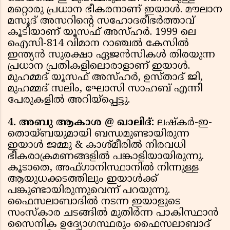
മറ്റൊരു പ്രധാന ഭീകരനാണ് ഇയാൾ. മൗലാന
മസൂദ് അസറിൻ്റെ സഹോദരീഭർത്താവ്
കൂടിയാണ് യൂസഫ് അസ്ഹർ. 1999 ലെ
ഐസി-814 വിമാന റാഞ്ചൽ കേസിൽ
ഇന്ത്യൻ സുരക്ഷാ ഏജൻസികൾ തിരയുന്ന
പ്രധാന പ്രതികളിലൊരാളാണ് ഇയാൾ.
മുഹമ്മദ് യൂസഫ് അസ്ഹർ, ഉസ്താദ് ജി,
മുഹമ്മദ് സലിം, ഘോസി സാഹബ് എന്നീ
പേരുകളിൽ അറിയ്പ്പെട്ടു.
4. അബു ആകാശ @ ഖാലിദ്:
ലഷ്‌കർ-ഇ-
തൊയ്ബയുമായി ബന്ധമുണ്ടായിരുന്ന
ഇയാൾ ജമ്മു & കാശ്മീരിൽ നിരവധി
ഭീകരാക്രമണങ്ങളിൽ പങ്കാളിയായിരുന്നു.
കൂടാതെ, അഫ്ഗാനിസ്ഥാനിൽ നിന്നുള്ള
ആയുധക്കടത്തിലും ഇയാൾക്ക്
പങ്കുണ്ടായിരുന്നുവെന്ന് പറയുന്നു.
ഫൈസലാബാദിൽ നടന്ന ഇയാളുടെ
സംസ്കാര ചടങ്ങിൽ മുതിർന്ന പാകിസ്ഥാൻ
സൈനിക ഉദ്യോഗസ്ഥരും ഫൈസലാബാദ്