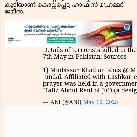
കൂടിയാണ് കൊല്ലപ്പെട്ട ഹാഫിസ് മുഹമ്മദ്
ജമീൽ.
Details of terrorists killed in th
7th May in Pakistan: Sources
1) Mudassar Khadian Khas @ M
Jundal. Affiliated with Lashkar-e
prayer was held in a government
Hafiz Abdul Rauf of JuD (a desi
— ANI (@ANI)
May 10, 2025