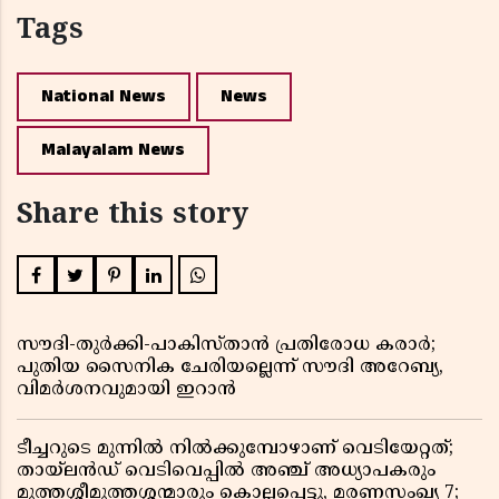
Tags
National News
News
Malayalam News
Share this story
സൗദി-തുർക്കി-പാകിസ്താൻ പ്രതിരോധ കരാർ;
പുതിയ സൈനിക ചേരിയല്ലെന്ന് സൗദി അറേബ്യ,
വിമർശനവുമായി ഇറാൻ
ടീച്ചറുടെ മുന്നിൽ നിൽക്കുമ്പോഴാണ് വെടിയേറ്റത്;
തായ്‌ലൻഡ് വെടിവെപ്പിൽ അഞ്ച് അധ്യാപകരും
മുത്തശ്ശീമുത്തശ്ശന്മാരും കൊല്ലപ്പെട്ടു, മരണസംഖ്യ 7;