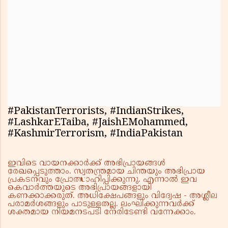
#PakistanTerrorists, #IndianStrikes,
#LashkarETaiba, #JaishEMohammed,
#KashmirTerrorism, #IndiaPakistan
ഇവിടെ വായനക്കാർക്ക് അഭിപ്രായങ്ങൾ
രേഖപ്പെടുത്താം. സ്വതന്ത്രമായ ചിന്തയും അഭിപ്രായ
പ്രകടനവും പ്രോത്സാഹിപ്പിക്കുന്നു. എന്നാൽ ഇവ
കെവാർത്തയുടെ അഭിപ്രായങ്ങളായി
കണക്കാക്കരുത്. അധിക്ഷേപങ്ങളും വിദ്വേഷ - അശ്ലീല
പരാമർശങ്ങളും പാടുള്ളതല്ല. ലംഘിക്കുന്നവർക്ക്
ശക്തമായ നിയമനടപടി നേരിടേണ്ടി വന്നേക്കാം.