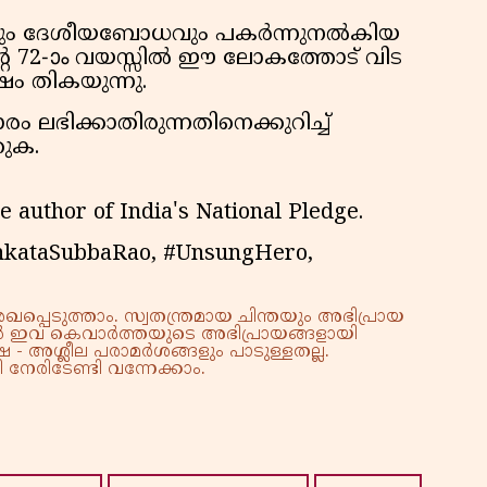
സവും ദേശീയബോധവും പകർന്നുനൽകിയ
റെ 72-ാം വയസ്സിൽ ഈ ലോകത്തോട് വിട
വർഷം തികയുന്നു.
 ലഭിക്കാതിരുന്നതിനെക്കുറിച്ച്
കുക.
author of India's National Pledge.
enkataSubbaRao, #UnsungHero,
്പെടുത്താം. സ്വതന്ത്രമായ ചിന്തയും അഭിപ്രായ
്നാൽ ഇവ കെവാർത്തയുടെ അഭിപ്രായങ്ങളായി
 - അശ്ലീല പരാമർശങ്ങളും പാടുള്ളതല്ല.
നേരിടേണ്ടി വന്നേക്കാം.