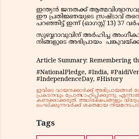
ഇന്ത്യൻ ജനതക്ക് ആത്മവിശ്വാ
ഈ പ്രതിജ്ഞയുടെ സ്രഷ്ടാവ് തന്
പറഞ്ഞിട്ട് ഇന്ന് (ഓഗസ്റ്റ് 13) 37 
സുബ്ബറാവുവിന് അർഹിച്ച അംഗീകാരം
നിങ്ങളുടെ അഭിപ്രായം പങ്കുവയ്ക്
Article Summary: Remembering the 
#NationalPledge, #India, #PaidiV
#IndependenceDay, #History
ഇവിടെ വായനക്കാർക്ക് അഭിപ്രായങ്ങൾ രേഖപ
പ്രകടനവും പ്രോത്സാഹിപ്പിക്കുന്നു. എന
കണക്കാക്കരുത്. അധിക്ഷേപങ്ങളും വിദ്വേഷ
ലംഘിക്കുന്നവർക്ക് ശക്തമായ നിയമനടപടി 
Tags