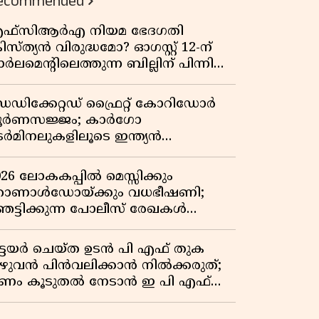
ecommended
ഫ്സിആർഎ നിയമ ഭേദഗതി
രിസ്ത്യൻ വിരുദ്ധമോ? ഓഗസ്റ്റ് 12-ന്
ർലമെന്റിലെത്തുന്ന ബില്ലിന് പിന്നിലെ
ഥാർത്ഥ അജണ്ട എന്ത്?
െഡിക്കേറ്റഡ് ഫ്രൈറ്റ് കോറിഡോർ
ൂർണസജ്ജം; കാർഗോ
െർമിനലുകളിലൂടെ ഇന്ത്യൻ
െയിൽവേയുടെ ചരക്ക് ഗതാഗതത്തിൽ
ൻ കുതിപ്പ്
026 ലോകകപ്പിൽ മെസ്സിക്കും
ൊണാൾഡോയ്ക്കും വധഭീഷണി;
െട്ടിക്കുന്ന പോലീസ് രേഖകൾ
റത്ത്
ിട്ടയർ ചെയ്ത ഉടൻ പി എഫ് തുക
ുഴുവൻ പിൻവലിക്കാൻ നിൽക്കരുത്;
ണം കൂടുതൽ നേടാൻ ഇ പി എഫ്
യുടെ നിയമം അറിയാം