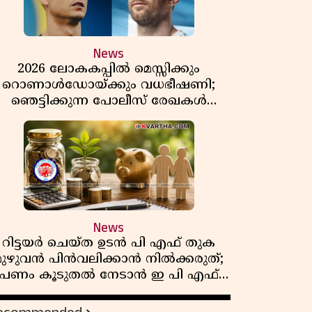
News
2026 ലോകകപ്പിൽ മെസ്സിക്കും
റൊണാൾഡോയ്ക്കും വധഭീഷണി;
ഞെട്ടിക്കുന്ന പോലീസ് രേഖകൾ
പുറത്ത്
News
റിട്ടയർ ചെയ്ത ഉടൻ പി എഫ് തുക
മുഴുവൻ പിൻവലിക്കാൻ നിൽക്കരുത്;
പണം കൂടുതൽ നേടാൻ ഇ പി എഫ്
ഒയുടെ നിയമം അറിയാം