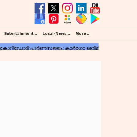
Entertainment
Local-News
More