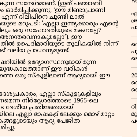
R
്ന സന്ദേശമാണ്. (ഇത് പഞ്ചാബി
ർമിപ്പിക്കുന്നു. ‘ഈ മിണ്ടാപ്രാണി
എ
എന്ന് ദിലീപിനെ ചൂണ്ടി ലാൽ
ക്
െ മറുപടി: ‘എല്ലാ ഇന്ത്യക്കാരും എന്റെ
പാ
ലും ഒരു സഹോദരിയുടെ മകനല്ലേ?
യ
 അനന്തരവനാകുമല്ലോ’). ഈ
ന്നതിൽ പൈദിമാരിയുടെ തൂലികയിൽ നിന്ന്
ഡ
വലിയ പ്രാധാന്യമുണ്ട്.
പ
ട
ട്രഷറിയിൽ ഉദ്യോഗസ്ഥനുമായിരുന്ന
റ
ന യുദ്ധകാലത്താണ് ഈ വരികൾ
വ
ത്തെ ഒരു സ്കൂളിലാണ് ആദ്യമായി ഈ
2
റ
ഞ
പദേശപ്രകാരം, എല്ലാ സ്കൂളുകളിലും
പു
മെന്ന നിർദ്ദേശത്തോടെ 1965-ലെ
റ
യുടെ ദേശീയ പ്രതിജ്ഞയായി
മ
്ത്യയിലെ എല്ലാ ഭാഷകളിലേക്കും മൊഴിമാറ്റം
തകങ്ങളുടെയും ആദ്യ പേജിൽ
പ
ച്ചു.
ഒ