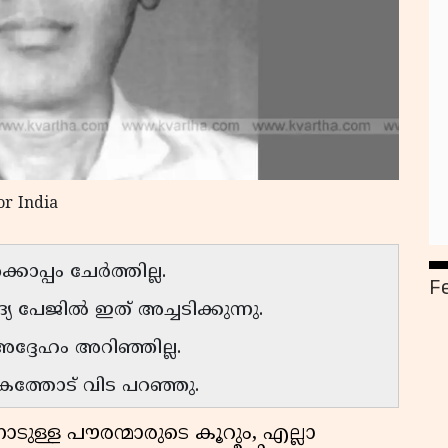
or India
കൊപ്പം ചേർത്തില്ല.
F
പേജിൽ ഇത് അച്ചടിക്കുന്നു.
അദ്ദേഹം അറിഞ്ഞില്ല.
കത്തോട് വിട പറഞ്ഞു.
ിനോടുള്ള പൗരന്മാരുടെ കൂറും, എല്ലാ