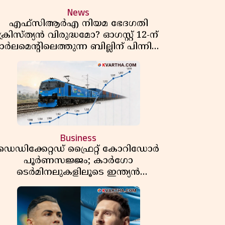
News
എഫ്സിആർഎ നിയമ ഭേദഗതി
ക്രിസ്ത്യൻ വിരുദ്ധമോ? ഓഗസ്റ്റ് 12-ന്
ാർലമെന്റിലെത്തുന്ന ബില്ലിന് പിന്നിലെ
യഥാർത്ഥ അജണ്ട എന്ത്?
Business
ഡെഡിക്കേറ്റഡ് ഫ്രൈറ്റ് കോറിഡോർ
പൂർണസജ്ജം; കാർഗോ
ടെർമിനലുകളിലൂടെ ഇന്ത്യൻ
െയിൽവേയുടെ ചരക്ക് ഗതാഗതത്തിൽ
വൻ കുതിപ്പ്