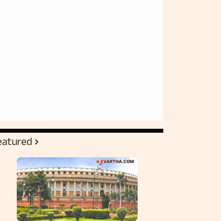
eatured