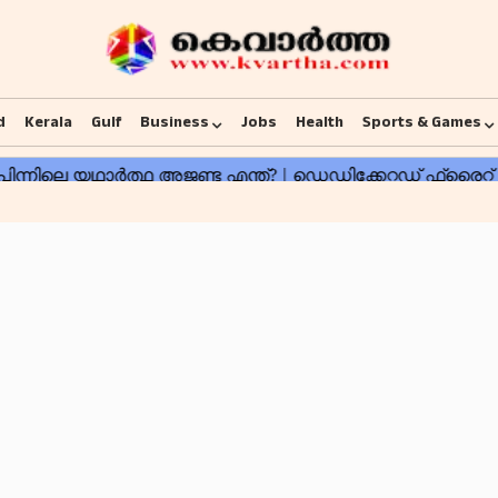
d
Kerala
Gulf
Business
Jobs
Health
Sports & Games