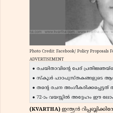
Photo Credit: Facebook/ Policy Proposals F
ADVERTISEMENT
● രചയിതാവിൻ്റെ പേര് പ്രതിജ്ഞയ്ക്
● സ്കൂൾ പാഠപുസ്തകങ്ങളുടെ ആദ്യ 
● തൻ്റെ രചന അംഗീകരിക്കപ്പെട്ടത് 
● 72-ാം വയസ്സിൽ അദ്ദേഹം ഈ ലോ
(KVARTHA)
ഇന്ത്യൻ റിപ്പബ്ലിക്ക