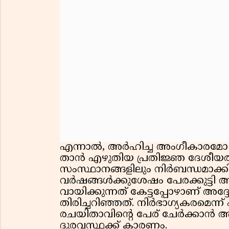
എന്നാൽ, അർഹിച്ച അംഗീകാരമോ പ്ര
താൻ എഴുതിയ പ്രതിജ്ഞ ദേശീയതല
സംസ്ഥാനങ്ങളിലും നിർബന്ധമാക്കി
വർഷങ്ങൾക്കുശേഷം പേരക്കുട്ടി
വായിക്കുന്നത് കേട്ടപ്പോഴാണ് അ
തിരിച്ചറിഞ്ഞത്. നിർഭാഗ്യകരമെന്ന് 
രചയിതാവിന്റെ പേര് ചേർക്കാൻ അധ
ദുരവസ്ഥക്ക് കാരണം.