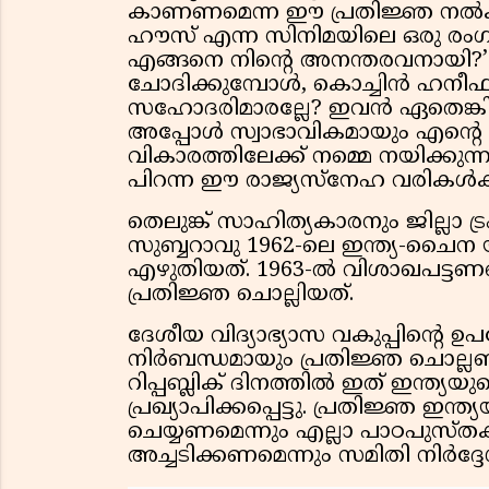
കാണണമെന്ന ഈ പ്രതിജ്ഞ നൽകുന
ഹൗസ് എന്ന സിനിമയിലെ ഒരു രംഗം ഓ
എങ്ങനെ നിന്റെ അനന്തരവനായി?’ 
ചോദിക്കുമ്പോൾ, കൊച്ചിൻ ഹനീഫയുട
സഹോദരിമാരല്ലേ? ഇവൻ ഏതെങ്കി
അപ്പോൾ സ്വാഭാവികമായും എന്റെ
വികാരത്തിലേക്ക് നമ്മെ നയിക്കു
പിറന്ന ഈ രാജ്യസ്നേഹ വരികൾക്ക് 
തെലുങ്ക് സാഹിത്യകാരനും ജില്ലാ 
സുബ്ബറാവു 1962-ലെ ഇന്ത്യ-ചൈ
എഴുതിയത്. 1963-ൽ വിശാഖപട്ടണ
പ്രതിജ്ഞ ചൊല്ലിയത്.
ദേശീയ വിദ്യാഭ്യാസ വകുപ്പിന്റെ ഉ
നിർബന്ധമായും പ്രതിജ്ഞ ചൊല്ലണ
റിപ്പബ്ലിക് ദിനത്തിൽ ഇത് ഇന്ത്യ
പ്രഖ്യാപിക്കപ്പെട്ടു. പ്രതിജ്ഞ ഇന
ചെയ്യണമെന്നും എല്ലാ പാഠപുസ്
അച്ചടിക്കണമെന്നും സമിതി നിർദ്ദേശി