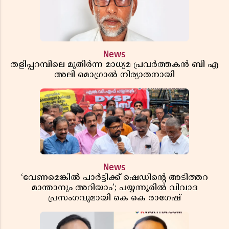
News
തളിപ്പറമ്പിലെ മുതിർന്ന മാധ്യമ പ്രവർത്തകൻ ബി എ
അലി മൊഗ്രാൽ നിര്യാതനായി
News
‘വേണമെങ്കിൽ പാർട്ടിക്ക് ഷെഡിൻ്റെ അടിത്തറ
മാന്താനും അറിയാം’; പയ്യന്നൂരിൽ വിവാദ
പ്രസംഗവുമായി കെ കെ രാഗേഷ്