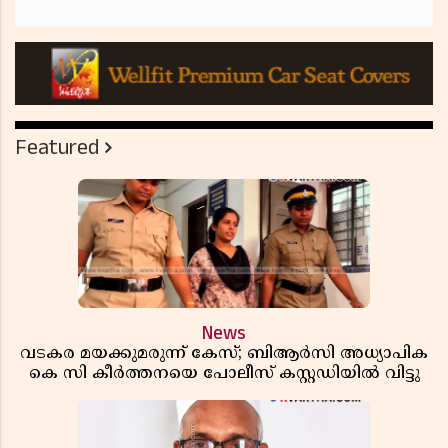
Featured
News
വടകര മയക്കുമരുന്ന് കേസ്; ബിആർസി അധ്യാപിക
കെ സി കീർത്തനയെ പോലീസ് കസ്റ്റഡിയിൽ വിട്ടു