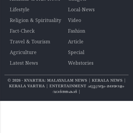
Lifestyle
Local-News
Religion & Spirituality
Video
Fact-Check
Fashion
Travel & Tourism
Article
Agriculture
Special
Latest News
Webstories
©
2026
‧ KVARTHA: MALAYALAM NEWS | KERALA NEWS |
KERALA VARTHA | ENTERTAINMENT ചുറ്റുവട്ടം മലയാളം
വാര്‍ത്തകൾ |