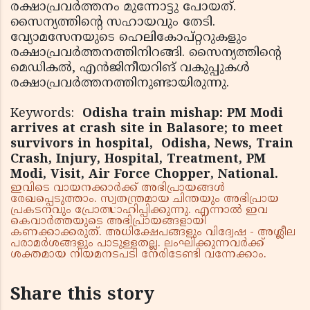
രക്ഷാപ്രവര്‍ത്തനം മുന്നോട്ടു പോയത്.
സൈന്യത്തിന്റെ സഹായവും തേടി.
വ്യോമസേനയുടെ ഹെലികോപ്റ്ററുകളും
രക്ഷാപ്രവര്‍ത്തനത്തിനിറങ്ങി. സൈന്യത്തിന്റെ
മെഡികല്‍, എന്‍ജിനീയറിങ് വകുപ്പുകള്‍
രക്ഷാപ്രവര്‍ത്തനത്തിനുണ്ടായിരുന്നു.
Keywords:
Odisha train mishap: PM Modi
arrives at crash site in Balasore; to meet
survivors in hospital, Odisha, News, Train
Crash, Injury, Hospital, Treatment, PM
Modi, Visit, Air Force Chopper, National.
ഇവിടെ വായനക്കാർക്ക് അഭിപ്രായങ്ങൾ
രേഖപ്പെടുത്താം. സ്വതന്ത്രമായ ചിന്തയും അഭിപ്രായ
പ്രകടനവും പ്രോത്സാഹിപ്പിക്കുന്നു. എന്നാൽ ഇവ
കെവാർത്തയുടെ അഭിപ്രായങ്ങളായി
കണക്കാക്കരുത്. അധിക്ഷേപങ്ങളും വിദ്വേഷ - അശ്ലീല
പരാമർശങ്ങളും പാടുള്ളതല്ല. ലംഘിക്കുന്നവർക്ക്
ശക്തമായ നിയമനടപടി നേരിടേണ്ടി വന്നേക്കാം.
Share this story