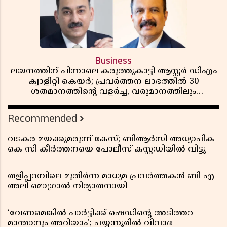
Business
ലയനത്തിന് പിന്നാലെ കരുത്തുകാട്ടി ആസ്റ്റർ ഡിഎം
ക്വാളിറ്റി കെയർ; പ്രവർത്തന ലാഭത്തിൽ 30
ശതമാനത്തിൻ്റെ വളർച്ച, വരുമാനത്തിലും
ലാഭത്തിലും വൻ കുതിപ്പ് രേഖപ്പെടുത്തി ആദ്യ പാദ
റിപ്പോർട്ട് പുറത്ത്
Recommended
വടകര മയക്കുമരുന്ന് കേസ്; ബിആർസി അധ്യാപിക
കെ സി കീർത്തനയെ പോലീസ് കസ്റ്റഡിയിൽ വിട്ടു
തളിപ്പറമ്പിലെ മുതിർന്ന മാധ്യമ പ്രവർത്തകൻ ബി എ
അലി മൊഗ്രാൽ നിര്യാതനായി
‘വേണമെങ്കിൽ പാർട്ടിക്ക് ഷെഡിൻ്റെ അടിത്തറ
മാന്താനും അറിയാം’; പയ്യന്നൂരിൽ വിവാദ