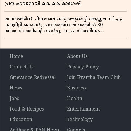
പ്രസംഗവുമായി കെ കെ രാഗേഷ്
ലയനത്തിന് പിന്നാലെ കരുത്തുകാട്ടി ആസ്റ്റർ ഡിഎം
ക്വാളിറ്റി കെയർ; പ്രവർത്തന ലാഭത്തിൽ 30
ശതമാനത്തിൻ്റെ വളർച്ച, വരുമാനത്തിലും
ലാഭത്തിലും വൻ കുതിപ്പ് രേഖപ്പെടുത്തി ആദ്യ പാദ
റിപ്പോർട്ട് പുറത്ത്
Home
About Us
Contact Us
Privacy Policy
Grievance Redressal
Join Kvartha Team Club
News
Business
Jobs
Health
Food & Recipes
Entertainment
Education
Technology
Aadhaar & PAN News
Gadgets