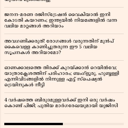
ജനന-മരണ രജിസ്ട്രേഷൻ വൈകിയാൽ ഇനി
കോടതി കയറണം; ഇന്ത്യയിൽ നിയമങ്ങളിൽ വന്ന
വലിയ മാറ്റങ്ങൾ അറിയാം
അവഗണിക്കരുത്! രോഗങ്ങൾ വരുന്നതിന് മുൻപ്
കൈവെള്ള കാണിച്ചുതരുന്ന ഈ 5 വലിയ
സൂചനകൾ അറിയാമോ?
ഓണക്കാലത്തെ തിരക്ക് കുറയ്ക്കാൻ റെയിൽവേ;
യാത്രാക്ലേശത്തിന് പരിഹാരം; ബംഗ്ളൂരു, ഹുബ്ബള്ളി
എന്നിവിടങ്ങളിൽ നിന്നുള്ള എട്ട് സ്പെഷ്യൽ
ട്രെയിനുകൾ നീട്ടി
4 വർഷത്തെ ബിരുദമുള്ളവർക്ക് ഇനി ഒരു വർഷം
കൊണ്ട് പിജി; പുതിയ മാർഗരേഖയുമായി യുജിസി