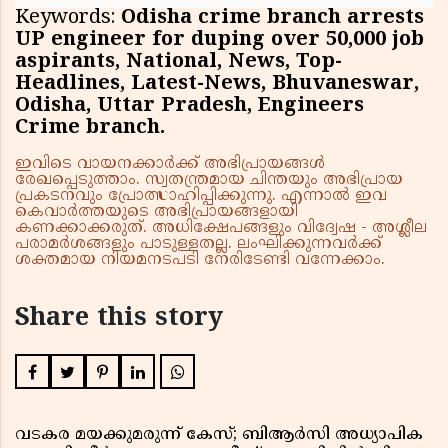
Keywords:
Odisha crime branch arrests
UP engineer for duping over 50,000 job
aspirants, National, News, Top-
Headlines, Latest-News, Bhuvaneswar,
Odisha, Uttar Pradesh, Engineers
Crime branch.
ഇവിടെ വായനക്കാർക്ക് അഭിപ്രായങ്ങൾ
രേഖപ്പെടുത്താം. സ്വതന്ത്രമായ ചിന്തയും അഭിപ്രായ
പ്രകടനവും പ്രോത്സാഹിപ്പിക്കുന്നു. എന്നാൽ ഇവ
കെവാർത്തയുടെ അഭിപ്രായങ്ങളായി
കണക്കാക്കരുത്. അധിക്ഷേപങ്ങളും വിദ്വേഷ - അശ്ലീല
പരാമർശങ്ങളും പാടുള്ളതല്ല. ലംഘിക്കുന്നവർക്ക്
ശക്തമായ നിയമനടപടി നേരിടേണ്ടി വന്നേക്കാം.
Share this story
വടകര മയക്കുമരുന്ന് കേസ്; ബിആർസി അധ്യാപിക