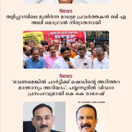
News
തളിപ്പറമ്പിലെ മുതിർന്ന മാധ്യമ പ്രവർത്തകൻ ബി എ
അലി മൊഗ്രാൽ നിര്യാതനായി
News
‘വേണമെങ്കിൽ പാർട്ടിക്ക് ഷെഡിൻ്റെ അടിത്തറ
മാന്താനും അറിയാം’; പയ്യന്നൂരിൽ വിവാദ
പ്രസംഗവുമായി കെ കെ രാഗേഷ്