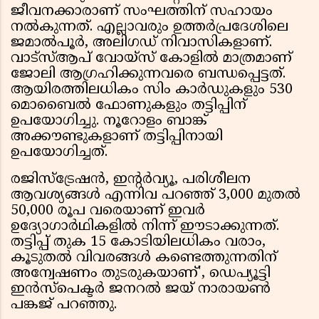
ജീവനക്കാരാണ് സംഘത്തിന് സഹായം
നൽകുന്നത്. എല്ലാവരും ഉത്തർപ്രദേശിലെ
ജമാൽപൂർ, അലിഗഡ് നിവാസികളാണ്.
വാട്സ്ആപ് വോയ്‌സ് കോളിൽ മാത്രമാണ്
ജോലി ആഗ്രഹിക്കുന്നവരെ ബന്ധപ്പെട്ടത്.
ആയിരത്തിലധികം സിം കാർഡുകളും 530
മൊബൈൽ ഫോണുകളും തട്ടിപ്പിന്
ഉപയോഗിച്ചു. നൂറോളം ബാങ്ക്
അക്കൗണ്ടുകളാണ് തട്ടിപ്പിനായി
ഉപയോഗിച്ചത്.
രജിസ്‌ട്രേഷൻ, ഇന്റർവ്യൂ, പരിശീലന
ആവശ്യങ്ങൾ എന്നിവ പറഞ്ഞ് 3,000 മുതൽ
50,000 രൂപ വരെയാണ് ഇവർ
ഉദ്യോഗാർഥികളിൽ നിന്ന് ഈടാക്കുന്നത്.
തട്ടിപ്പ് തുക 15 കോടിയിലധികം വരാം,
കൂടുതൽ വിവരങ്ങൾ കണ്ടെത്തുന്നതിന്
അന്വേഷണം തുടരുകയാണ്', ഡെപ്യൂട്ടി
ഇൻസ്പെക്ടർ ജനറൽ ജയ് നാരായൺ
പങ്കജ് പറഞ്ഞു.