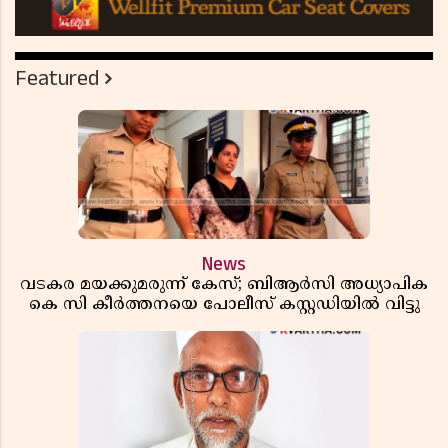
Featured
News
വടകര മയക്കുമരുന്ന് കേസ്; ബിആർസി അധ്യാപിക
കെ സി കീർത്തനയെ പോലീസ് കസ്റ്റഡിയിൽ വിട്ടു