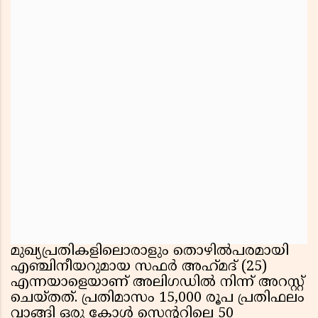
മുഖ്യപ്രതികളിലൊരാളും തൊഴിൽപരമായി
എഞ്ചിനീയറുമായ സഫർ അഹ്‌മദ്‌ (25)
എന്നയാളെയാണ് അലിഗഡിൽ നിന്ന് അറസ്റ്റ്
ചെയ്തത്. പ്രതിമാസം 15,000 രൂപ പ്രതിഫലം
വാങ്ങി ഒരു കോൾ സെന്ററിലെ 50