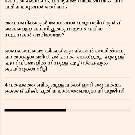
കോടതി കയറണം; ഇന്ത്യയിൽ നിയമങ്ങളിൽ വന്ന
വലിയ മാറ്റങ്ങൾ അറിയാം
അവഗണിക്കരുത്! രോഗങ്ങൾ വരുന്നതിന് മുൻപ്
കൈവെള്ള കാണിച്ചുതരുന്ന ഈ 5 വലിയ
സൂചനകൾ അറിയാമോ?
ഓണക്കാലത്തെ തിരക്ക് കുറയ്ക്കാൻ റെയിൽവേ;
യാത്രാക്ലേശത്തിന് പരിഹാരം; ബംഗ്ളൂരു, ഹുബ്ബള്ളി
എന്നിവിടങ്ങളിൽ നിന്നുള്ള എട്ട് സ്പെഷ്യൽ
ട്രെയിനുകൾ നീട്ടി
4 വർഷത്തെ ബിരുദമുള്ളവർക്ക് ഇനി ഒരു വർഷം
കൊണ്ട് പിജി; പുതിയ മാർഗരേഖയുമായി യുജിസി