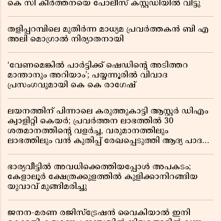
കെ സി കീർത്തനയെ പോലീസ് കസ്റ്റഡിയിൽ വിട്ടു
തളിപ്പറമ്പിലെ മുതിർന്ന മാധ്യമ പ്രവർത്തകൻ ബി എ
അലി മൊഗ്രാൽ നിര്യാതനായി
‘വേണമെങ്കിൽ പാർട്ടിക്ക് ഷെഡിൻ്റെ അടിത്തറ
മാന്താനും അറിയാം’; പയ്യന്നൂരിൽ വിവാദ
പ്രസംഗവുമായി കെ കെ രാഗേഷ്
ലയനത്തിന് പിന്നാലെ കരുത്തുകാട്ടി ആസ്റ്റർ ഡിഎം
ക്വാളിറ്റി കെയർ; പ്രവർത്തന ലാഭത്തിൽ 30
ശതമാനത്തിൻ്റെ വളർച്ച, വരുമാനത്തിലും
ലാഭത്തിലും വൻ കുതിപ്പ് രേഖപ്പെടുത്തി ആദ്യ പാദ
റിപ്പോർട്ട് പുറത്ത്
ഭാര്യവീട്ടിൽ അവധിക്കെത്തിയപ്പോൾ അപകടം;
കേളാലൂർ ക്ഷേത്രക്കുളത്തിൽ കുളിക്കാനിറങ്ങിയ
യുവാവ് മുങ്ങിമരിച്ചു
ജനന-മരണ രജിസ്ട്രേഷൻ വൈകിയാൽ ഇനി