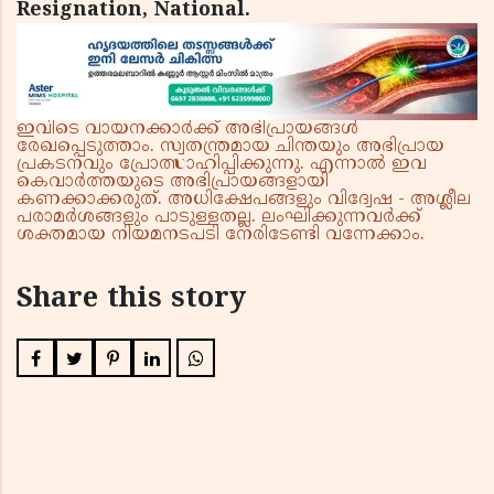
Resignation, National.
ഇവിടെ വായനക്കാർക്ക് അഭിപ്രായങ്ങൾ
രേഖപ്പെടുത്താം. സ്വതന്ത്രമായ ചിന്തയും അഭിപ്രായ
പ്രകടനവും പ്രോത്സാഹിപ്പിക്കുന്നു. എന്നാൽ ഇവ
കെവാർത്തയുടെ അഭിപ്രായങ്ങളായി
കണക്കാക്കരുത്. അധിക്ഷേപങ്ങളും വിദ്വേഷ - അശ്ലീല
പരാമർശങ്ങളും പാടുള്ളതല്ല. ലംഘിക്കുന്നവർക്ക്
ശക്തമായ നിയമനടപടി നേരിടേണ്ടി വന്നേക്കാം.
Share this story