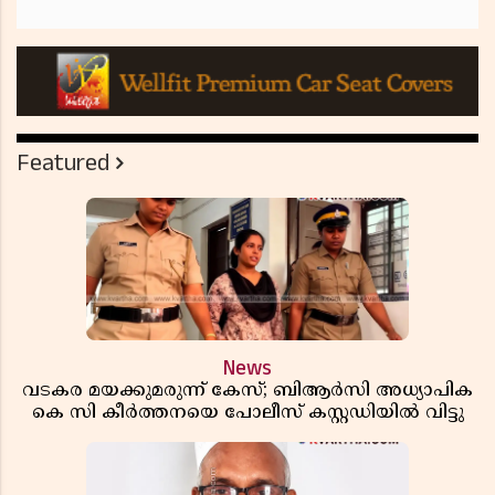
Featured
News
വടകര മയക്കുമരുന്ന് കേസ്; ബിആർസി അധ്യാപിക
കെ സി കീർത്തനയെ പോലീസ് കസ്റ്റഡിയിൽ വിട്ടു