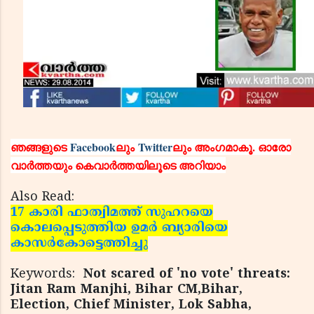
ഞങ്ങളുടെ
Facebook
ലും
Twitter
ലും അംഗമാകൂ. ഓരോ
വാര്‍ത്തയും കെവാര്‍ത്തയിലൂടെ അറിയാം
Also Read:
17 കാരി ഫാത്വിമത്ത് സുഹറയെ
കൊലപ്പെടുത്തിയ ഉമര്‍ ബ്യാരിയെ
കാസര്‍കോട്ടെത്തിച്ചു
Keywords:
Not scared of 'no vote' threats:
Jitan Ram Manjhi, Bihar CM,Bihar,
Election, Chief Minister, Lok Sabha,