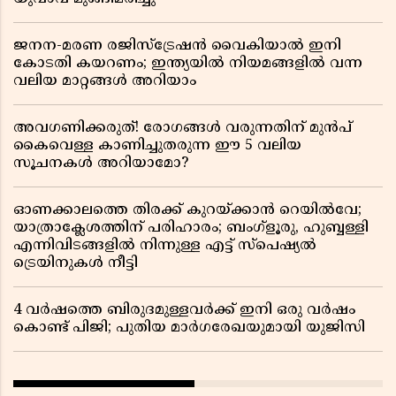
ജനന-മരണ രജിസ്ട്രേഷൻ വൈകിയാൽ ഇനി
കോടതി കയറണം; ഇന്ത്യയിൽ നിയമങ്ങളിൽ വന്ന
വലിയ മാറ്റങ്ങൾ അറിയാം
അവഗണിക്കരുത്! രോഗങ്ങൾ വരുന്നതിന് മുൻപ്
കൈവെള്ള കാണിച്ചുതരുന്ന ഈ 5 വലിയ
സൂചനകൾ അറിയാമോ?
ഓണക്കാലത്തെ തിരക്ക് കുറയ്ക്കാൻ റെയിൽവേ;
യാത്രാക്ലേശത്തിന് പരിഹാരം; ബംഗ്ളൂരു, ഹുബ്ബള്ളി
എന്നിവിടങ്ങളിൽ നിന്നുള്ള എട്ട് സ്പെഷ്യൽ
ട്രെയിനുകൾ നീട്ടി
4 വർഷത്തെ ബിരുദമുള്ളവർക്ക് ഇനി ഒരു വർഷം
കൊണ്ട് പിജി; പുതിയ മാർഗരേഖയുമായി യുജിസി