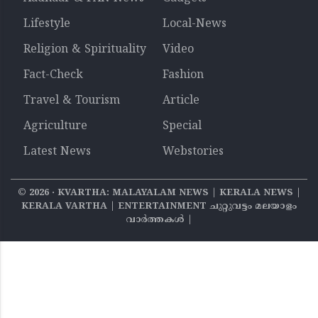
Lifestyle
Local-News
Religion & Spirituality
Video
Fact-Check
Fashion
Travel & Tourism
Article
Agriculture
Special
Latest News
Webstories
©
2026
‧ KVARTHA: MALAYALAM NEWS | KERALA NEWS |
KERALA VARTHA | ENTERTAINMENT ചുറ്റുവട്ടം മലയാളം
വാര്‍ത്തകൾ |