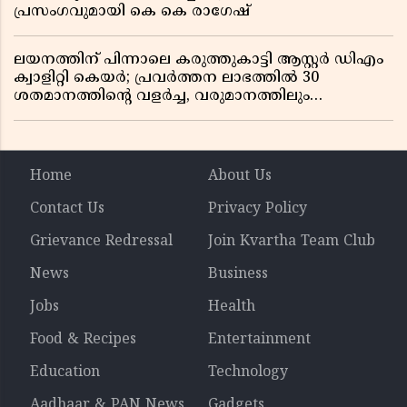
പ്രസംഗവുമായി കെ കെ രാഗേഷ്
ലയനത്തിന് പിന്നാലെ കരുത്തുകാട്ടി ആസ്റ്റർ ഡിഎം
ക്വാളിറ്റി കെയർ; പ്രവർത്തന ലാഭത്തിൽ 30
ശതമാനത്തിൻ്റെ വളർച്ച, വരുമാനത്തിലും
ലാഭത്തിലും വൻ കുതിപ്പ് രേഖപ്പെടുത്തി ആദ്യ പാദ
റിപ്പോർട്ട് പുറത്ത്
Home
About Us
Contact Us
Privacy Policy
Grievance Redressal
Join Kvartha Team Club
News
Business
Jobs
Health
Food & Recipes
Entertainment
Education
Technology
Aadhaar & PAN News
Gadgets