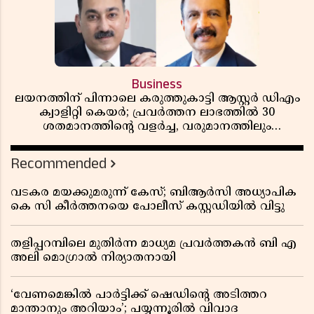
Business
ലയനത്തിന് പിന്നാലെ കരുത്തുകാട്ടി ആസ്റ്റർ ഡിഎം
ക്വാളിറ്റി കെയർ; പ്രവർത്തന ലാഭത്തിൽ 30
ശതമാനത്തിൻ്റെ വളർച്ച, വരുമാനത്തിലും
ലാഭത്തിലും വൻ കുതിപ്പ് രേഖപ്പെടുത്തി ആദ്യ പാദ
റിപ്പോർട്ട് പുറത്ത്
Recommended
വടകര മയക്കുമരുന്ന് കേസ്; ബിആർസി അധ്യാപിക
കെ സി കീർത്തനയെ പോലീസ് കസ്റ്റഡിയിൽ വിട്ടു
തളിപ്പറമ്പിലെ മുതിർന്ന മാധ്യമ പ്രവർത്തകൻ ബി എ
അലി മൊഗ്രാൽ നിര്യാതനായി
‘വേണമെങ്കിൽ പാർട്ടിക്ക് ഷെഡിൻ്റെ അടിത്തറ
മാന്താനും അറിയാം’; പയ്യന്നൂരിൽ വിവാദ