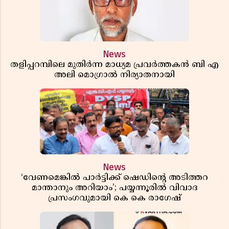
News
തളിപ്പറമ്പിലെ മുതിർന്ന മാധ്യമ പ്രവർത്തകൻ ബി എ
അലി മൊഗ്രാൽ നിര്യാതനായി
News
‘വേണമെങ്കിൽ പാർട്ടിക്ക് ഷെഡിൻ്റെ അടിത്തറ
മാന്താനും അറിയാം’; പയ്യന്നൂരിൽ വിവാദ
പ്രസംഗവുമായി കെ കെ രാഗേഷ്