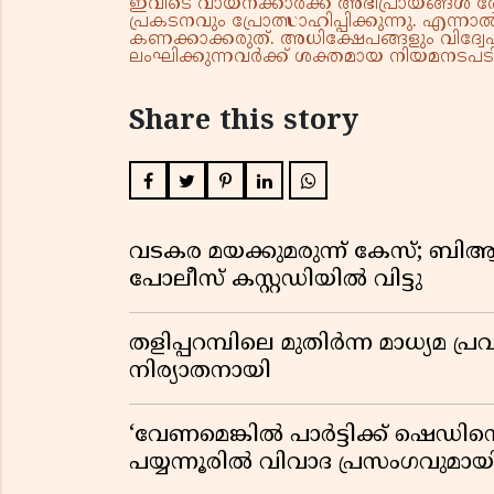
ഇവിടെ വായനക്കാർക്ക് അഭിപ്രായങ്ങൾ രേഖപ
പ്രകടനവും പ്രോത്സാഹിപ്പിക്കുന്നു. എന
കണക്കാക്കരുത്. അധിക്ഷേപങ്ങളും വിദ്വേഷ
ലംഘിക്കുന്നവർക്ക് ശക്തമായ നിയമനടപടി 
Share this story
വടകര മയക്കുമരുന്ന് കേസ്; ബ
പോലീസ് കസ്റ്റഡിയിൽ വിട്ടു
തളിപ്പറമ്പിലെ മുതിർന്ന മാധ്യ
നിര്യാതനായി
‘വേണമെങ്കിൽ പാർട്ടിക്ക് ഷെഡിൻ്
പയ്യന്നൂരിൽ വിവാദ പ്രസംഗവുമാ