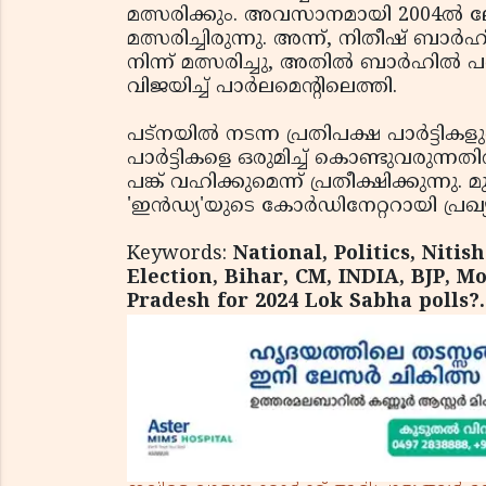
മത്സരിക്കും. അവസാനമായി 2004ൽ ല
മത്സരിച്ചിരുന്നു. അന്ന്, നിതീഷ് ബാ
നിന്ന് മത്സരിച്ചു, അതിൽ ബാർഹിൽ പര
വിജയിച്ച് പാർലമെന്റിലെത്തി.
പട്നയിൽ നടന്ന പ്രതിപക്ഷ പാർട്ടികള
പാർട്ടികളെ ഒരുമിച്ച് കൊണ്ടുവരുന്
പങ്ക് വഹിക്കുമെന്ന് പ്രതീക്ഷിക്കു
'ഇൻഡ്യ'യുടെ കോർഡിനേറ്ററായി പ്രഖ്
Keywords:
National, Politics, Niti
Election, Bihar, CM, INDIA, BJP, M
Pradesh for 2024 Lok Sabha polls?.