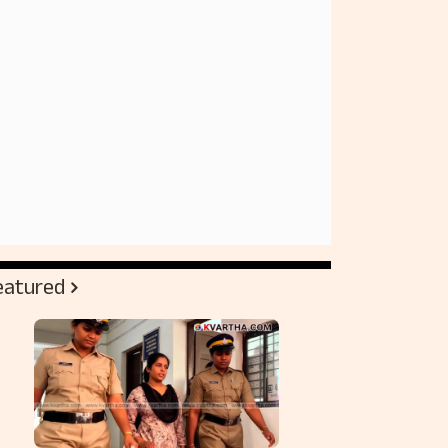
eatured