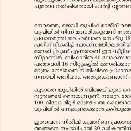
ഫുൽപൂരിൽ നിതീഷിന് കളമൊരുക്കാൻ ജെ
ചുമതല നൽകിയതായി പാർട്ടി വൃത്തങ്
നേരത്തെ, ജെഡി-യുചീഫ് രാജീവ് രഞ്
യുപിയിൽ നിന്ന് മത്സരിക്കുമെന്ന് ന
പ്രധാനമന്ത്രി ജവഹർലാൽ നെഹ്‌റു 1
പ്രതിനിധീകരിച്ച് ലോക്‌സഭയിലെത്തിയി
മത്സരിച്ചിട്ടുണ്ട് എന്നതാണ് ഈ സീറ്റ
സീറ്റാണിത്. ബിഹാറിൽ 40 ലോക്‌സഭാ
പരമാവധി 16 സീറ്റുകളിൽ മത്സരിക്കാ
മാത്രം നേടിയാൽ നിതീഷിനെ പ്രധാനമന്
നന്നായി അറിയാം. അതുകൊണ്ടാണ് പാർട
കൂടാതെ യുപിയിൽ ബിജെപിയുടെ സെറ്റ
തന്ത്രങ്ങൾ മെനയുന്നുണ്ട്. നരേന്ദ
100 കിലോ മീറ്റർ മാത്ത്രം അകലെയ
യുപിയിൽ നേട്ടമുണ്ടാക്കാൻ കഴിയുമ
ഇത്തവണ നിതീഷ് കുമാറിനെ പ്രധാനമന
അങ്ങനെ സംഭവിച്ചാൽ 20 വർഷത്തിന്