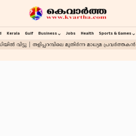
d
Kerala
Gulf
Business
Jobs
Health
Sports & Games