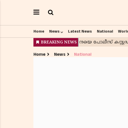
Home
News
Latest News
National
Worl
Home
News
National