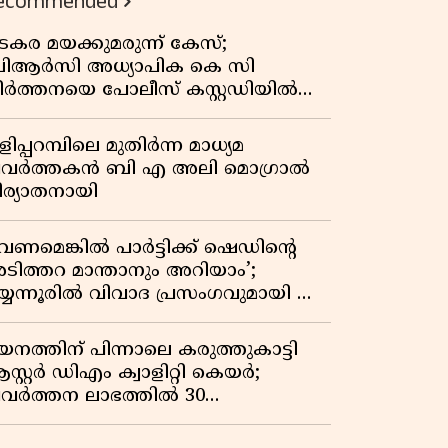
ecommended
കുതിപ്പ് രേഖപ്പെടുത്തി ആദ്യ പാദ
റിപ്പോർട്ട് പുറത്ത്
ടകര മയക്കുമരുന്ന് കേസ്;
ിആർസി അധ്യാപിക കെ സി
ീർത്തനയെ പോലീസ് കസ്റ്റഡിയിൽ
ട്ടു
ിപ്പറമ്പിലെ മുതിർന്ന മാധ്യമ
്രവർത്തകൻ ബി എ അലി മൊഗ്രാൽ
ിര്യാതനായി
വേണമെങ്കിൽ പാർട്ടിക്ക് ഷെഡിൻ്റെ
ടിത്തറ മാന്താനും അറിയാം’;
യ്യന്നൂരിൽ വിവാദ പ്രസംഗവുമായി കെ
െ രാഗേഷ്
യനത്തിന് പിന്നാലെ കരുത്തുകാട്ടി
സ്റ്റർ ഡിഎം ക്വാളിറ്റി കെയർ;
്രവർത്തന ലാഭത്തിൽ 30
തമാനത്തിൻ്റെ വളർച്ച,
രുമാനത്തിലും ലാഭത്തിലും വൻ