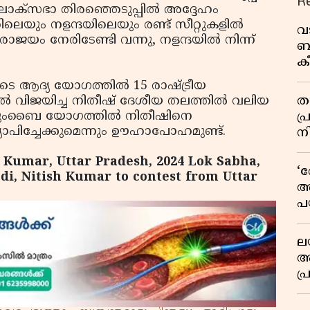
R
ോക്‌സഭാ തിരഞ്ഞെടുപ്പിൽ അദ്ദേഹം
ർഹിലെയും നളന്ദയിലെയും രണ്ട് സീറ്റുകളിൽ
വ
ാജയം നേരിടേണ്ടി വന്നു, നളന്ദയിൽ നിന്ന്
ബ
ക
വി
ുടെ ആദ്യ യോഗത്തിൽ 15 രാഷ്ട്രീയ
തള
നതിൽ വിജയിച്ച നിതീഷ് ദേശീയ തലത്തിൽ വലിയ
ന്നു. മുംബൈ യോഗത്തിൽ നിതീഷിനെ
പ
യാപിച്ചേക്കുമെന്നും ഊഹാപോഹമുണ്ട്.
ന
sh Kumar, Uttar Pradesh, 2024 Lok Sabha,
‘
odi, Nitish Kumar to contest from Uttar
അ
പ
ക
ല
ആ
പ
ശ
വ