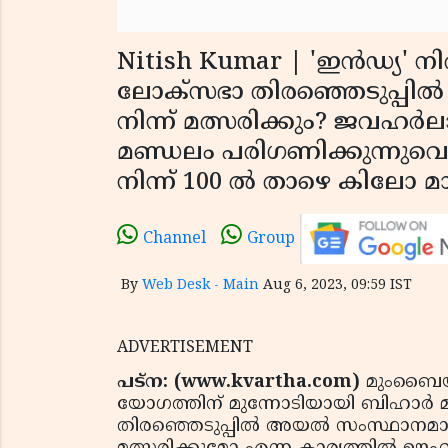
Nitish Kumar | 'ഇൻഡ്യ' ന
ലോക്‌സഭാ തിരഞ്ഞെടുപ്പിൽ
നിന്ന് മത്സരിക്കും? ജവഹർല
മണ്ഡലം പരിഗണിക്കുന്നുവെന്ന
നിന്ന് 100 ൽ താഴെ കിലോ മ
Channel
Group
By
Web Desk - Main
Aug 6, 2023, 09:59 IST
ADVERTISEMENT
പട്‌ന: (www.kvartha.com)
മുംബൈയിൽ
യോഗത്തിന് മുന്നോടിയായി ബിഹാർ മുഖ
തിരഞ്ഞെടുപ്പിൽ അയൽ സംസ്ഥാനമായ