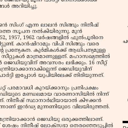
ഡി-യു മൂന്ന് പാർട്ടി നേതാക്കൾക്ക്
ങൾ അറിയിച്ചു.
ജൻ സിംഗ് എന്ന ലാലൻ സിങ്ങും നിതീഷ്
േരത്തെ സൂചന നൽകിയിരുന്നു. മുൻ
952, 1957, 1962 വർഷങ്ങളിൽ ഫുൽപൂരിനെ
പ
ട്ടുണ്ട്. കാൻഷിറാമും വിപി സിങ്ങും വരെ
ിന്റെ പ്രത്യേകത. കുർമികൾക്ക് ആധിപത്യമുള്ള
 സീറ്റുകൾ മാത്രമാണുള്ളത്. മഹാസഖ്യത്തിൽ
ൻ ജെഡിയുവിന് അവസരം ലഭിക്കും. 16 സീറ്റ്
ത്രിയാക്കാനാകില്ലെന്ന് ജെഡിയുവിന്
്ടി ഇപ്പോൾ യുപിയിലേക്ക് തിരിയുന്നത്.
് പരമാവധി കുറയ്ക്കാനും പ്രതിപക്ഷം
്ര മോഡിയുടെ മണ്ഡലമായ വാരണാസിയിൽ നിന്ന്
ാണ്. നിതീഷ് സ്ഥാനാർഥിയായാൽ കിഴക്കൻ
െന്നാണ് ഇൻഡ്യ മുന്നണിയുടെ വിലയിരുത്തൽ.
്ത്രിയാക്കാൻ ജെഡിയു ഒരുക്കത്തിലാണ്.
 ശേഷം നിതീഷ് ലോക്‌സഭാ തെരഞ്ഞെടുപ്പിൽ