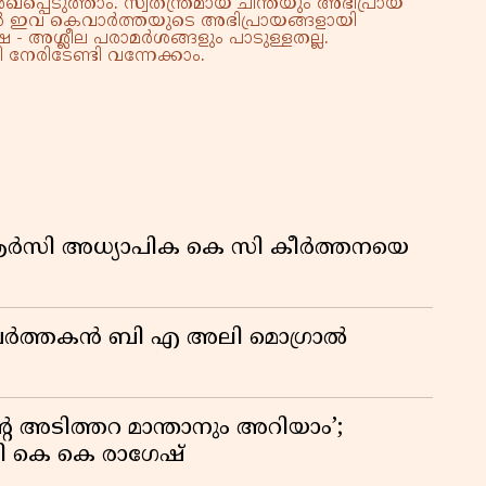
്പെടുത്താം. സ്വതന്ത്രമായ ചിന്തയും അഭിപ്രായ
കു
്നാൽ ഇവ കെവാർത്തയുടെ അഭിപ്രായങ്ങളായി
 - അശ്ലീല പരാമർശങ്ങളും പാടുള്ളതല്ല.
റി
നേരിടേണ്ടി വന്നേക്കാം.
ിആർസി അധ്യാപിക കെ സി കീർത്തനയെ
മ പ്രവർത്തകൻ ബി എ അലി മൊഗ്രാൽ
റെ അടിത്തറ മാന്താനും അറിയാം’;
യി കെ കെ രാഗേഷ്