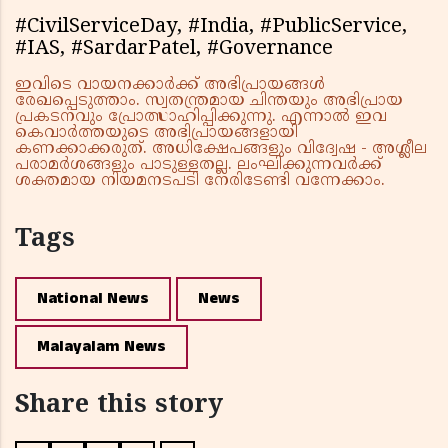
#CivilServiceDay, #India, #PublicService,
#IAS, #SardarPatel, #Governance
ഇവിടെ വായനക്കാർക്ക് അഭിപ്രായങ്ങൾ
രേഖപ്പെടുത്താം. സ്വതന്ത്രമായ ചിന്തയും അഭിപ്രായ
പ്രകടനവും പ്രോത്സാഹിപ്പിക്കുന്നു. എന്നാൽ ഇവ
കെവാർത്തയുടെ അഭിപ്രായങ്ങളായി
കണക്കാക്കരുത്. അധിക്ഷേപങ്ങളും വിദ്വേഷ - അശ്ലീല
പരാമർശങ്ങളും പാടുള്ളതല്ല. ലംഘിക്കുന്നവർക്ക്
ശക്തമായ നിയമനടപടി നേരിടേണ്ടി വന്നേക്കാം.
Tags
National News
News
Malayalam News
Share this story