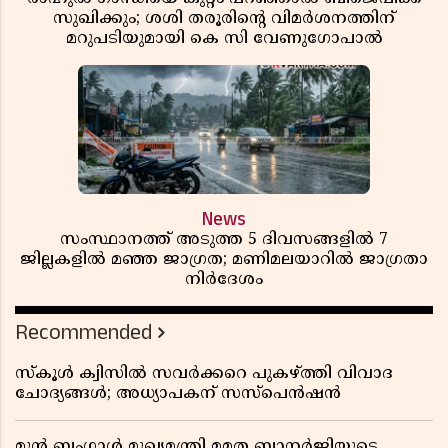
സുഖിക്കും; ശശി തരൂരിന്റെ വിമർശനത്തിന്
മറുപടിയുമായി കെ സി വേണുഗോപാൽ
News
സംസ്ഥാനത്ത് അടുത്ത 5 ദിവസങ്ങളിൽ 7
ജില്ലകളിൽ മഞ്ഞ ജാഗ്രത; മണിമലയാറിൽ ജാഗ്രതാ
നിർദേശം
Recommended
സ്കൂൾ ക്വിസിൽ സവർക്കറെ പുകഴ്ത്തി വിവാദ
ചോദ്യങ്ങൾ; അധ്യാപകന് സസ്പെൻഷൻ
മുൻ ബംഗാൾ മുഖ്യമന്ത്രി മമത ബാനർജിയുടെ