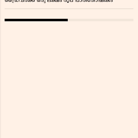
ഡ്രൈവർക്ക് ഒരു ലക്ഷം രൂപ പാരിതോഷികം