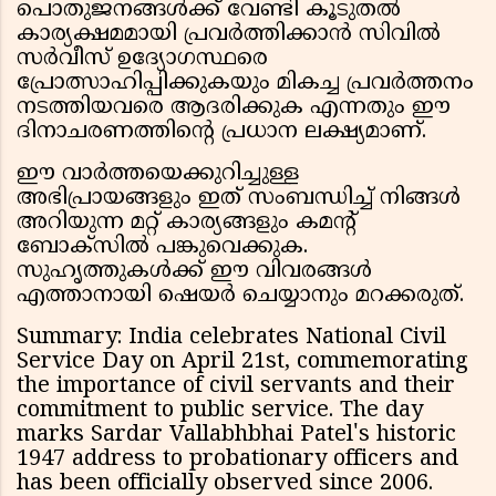
പൊതുജനങ്ങൾക്ക് വേണ്ടി കൂടുതൽ
കാര്യക്ഷമമായി പ്രവർത്തിക്കാൻ സിവിൽ
സർവീസ് ഉദ്യോഗസ്ഥരെ
പ്രോത്സാഹിപ്പിക്കുകയും മികച്ച പ്രവർത്തനം
നടത്തിയവരെ ആദരിക്കുക എന്നതും ഈ
ദിനാചരണത്തിൻ്റെ പ്രധാന ലക്ഷ്യമാണ്.
ഈ വാർത്തയെക്കുറിച്ചുള്ള
അഭിപ്രായങ്ങളും ഇത് സംബന്ധിച്ച് നിങ്ങൾ
അറിയുന്ന മറ്റ് കാര്യങ്ങളും കമന്റ്
ബോക്സിൽ പങ്കുവെക്കുക.
സുഹൃത്തുകൾക്ക് ഈ വിവരങ്ങൾ
എത്താനായി ഷെയർ ചെയ്യാനും മറക്കരുത്.
Summary: India celebrates National Civil
Service Day on April 21st, commemorating
the importance of civil servants and their
commitment to public service. The day
marks Sardar Vallabhbhai Patel's historic
1947 address to probationary officers and
has been officially observed since 2006.