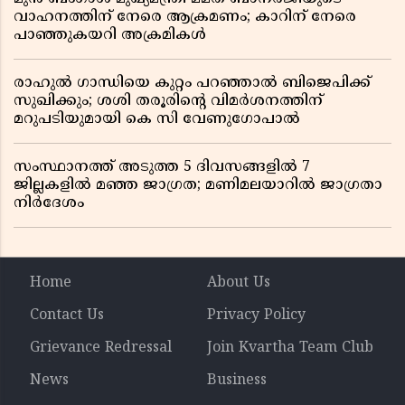
വാഹനത്തിന് നേരെ ആക്രമണം; കാറിന് നേരെ
പാഞ്ഞുകയറി അക്രമികൾ
രാഹുൽ ഗാന്ധിയെ കുറ്റം പറഞ്ഞാൽ ബിജെപിക്ക്
സുഖിക്കും; ശശി തരൂരിന്റെ വിമർശനത്തിന്
മറുപടിയുമായി കെ സി വേണുഗോപാൽ
സംസ്ഥാനത്ത് അടുത്ത 5 ദിവസങ്ങളിൽ 7
ജില്ലകളിൽ മഞ്ഞ ജാഗ്രത; മണിമലയാറിൽ ജാഗ്രതാ
നിർദേശം
Home
About Us
Contact Us
Privacy Policy
Grievance Redressal
Join Kvartha Team Club
News
Business