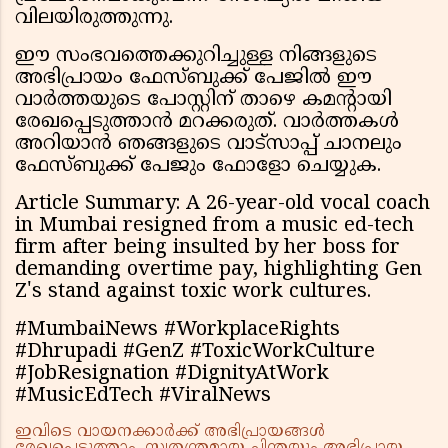
വിലയിരുത്തുന്നു.
ഈ സംഭവത്തെക്കുറിച്ചുള്ള നിങ്ങളുടെ
അഭിപ്രായം ഫേസ്ബുക്ക് പേജിൽ ഈ
വാർത്തയുടെ പോസ്റ്റിന് താഴെ കമന്റായി
രേഖപ്പെടുത്താൻ മറക്കരുത്. വാർത്തകൾ
അറിയാൻ ഞങ്ങളുടെ വാട്സാപ്പ് ചാനലും
ഫേസ്ബുക്ക് പേജും ഫോളോ ചെയ്യുക.
Article Summary: A 26-year-old vocal coach
in Mumbai resigned from a music ed-tech
firm after being insulted by her boss for
demanding overtime pay, highlighting Gen
Z's stand against toxic work cultures.
#MumbaiNews #WorkplaceRights
#Dhrupadi #GenZ #ToxicWorkCulture
#JobResignation #DignityAtWork
#MusicEdTech #ViralNews
ഇവിടെ വായനക്കാർക്ക് അഭിപ്രായങ്ങൾ
രേഖപ്പെടുത്താം. സ്വതന്ത്രമായ ചിന്തയും അഭിപ്രായ