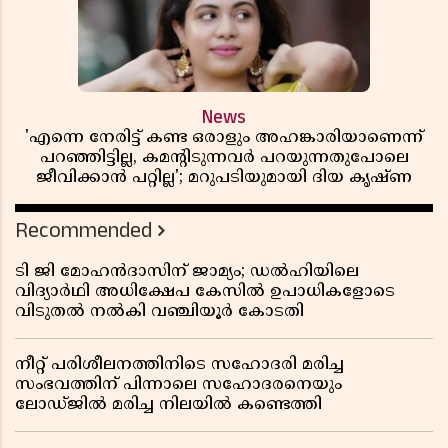
News
'എന്നെ നേരിട്ട് കണ്ട ഒരാളും അഹങ്കാരിയാണെന്ന്
പറഞ്ഞിട്ടില്ല, കമൻ്റിടുന്നവർ പറയുന്നതുപോലെ
ജീവിക്കാൻ പറ്റില്ല'; മറുപടിയുമായി ദിയ കൃഷ്ണ
Recommended
ടി ജി മോഹൻദാസിന് ജാമ്യം; ഡൽഹിയിലെ
വിദ്യാർഥി അധിക്ഷേപ കേസിൽ ഉപാധികളോടെ
വിടുതൽ നൽകി വഞ്ചിയൂർ കോടതി
നീറ്റ് പരിശീലനത്തിനിടെ സഹോദരി മരിച്ച
സംഭവത്തിന് പിന്നാലെ സഹോദരനെയും
ലോഡ്ജിൽ മരിച്ച നിലയിൽ കണ്ടെത്തി