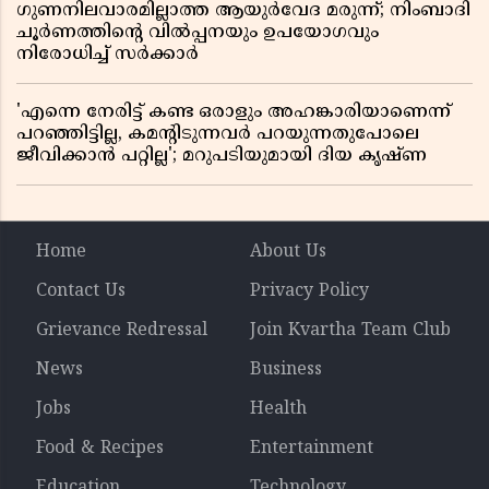
ഗുണനിലവാരമില്ലാത്ത ആയുർവേദ മരുന്ന്; നിംബാദി
ചൂർണത്തിൻ്റെ വിൽപ്പനയും ഉപയോഗവും
നിരോധിച്ച് സർക്കാർ
'എന്നെ നേരിട്ട് കണ്ട ഒരാളും അഹങ്കാരിയാണെന്ന്
പറഞ്ഞിട്ടില്ല, കമൻ്റിടുന്നവർ പറയുന്നതുപോലെ
ജീവിക്കാൻ പറ്റില്ല'; മറുപടിയുമായി ദിയ കൃഷ്ണ
Home
About Us
Contact Us
Privacy Policy
Grievance Redressal
Join Kvartha Team Club
News
Business
Jobs
Health
Food & Recipes
Entertainment
Education
Technology