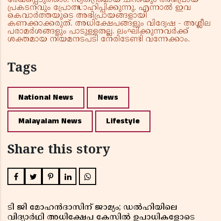
പ്രകടനവും പ്രോത്സാഹിപ്പിക്കുന്നു. എന്നാൽ ഇവ
കെവാർത്തയുടെ അഭിപ്രായങ്ങളായി
കണക്കാക്കരുത്. അധിക്ഷേപങ്ങളും വിദ്വേഷ - അശ്ലീല
പരാമർശങ്ങളും പാടുള്ളതല്ല. ലംഘിക്കുന്നവർക്ക്
ശക്തമായ നിയമനടപടി നേരിടേണ്ടി വന്നേക്കാം.
Tags
National News
News
Malayalam News
Lifestyle
Share this story
ടി ജി മോഹൻദാസിന് ജാമ്യം; ഡൽഹിയിലെ
വിദ്യാർഥി അധിക്ഷേപ കേസിൽ ഉപാധികളോടെ