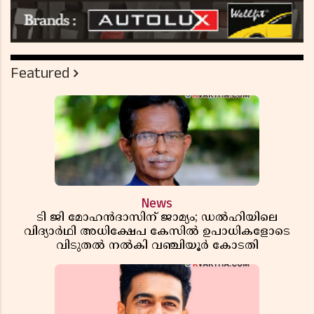
Featured
News
ടി ജി മോഹൻദാസിന് ജാമ്യം; ഡൽഹിയിലെ
വിദ്യാർഥി അധിക്ഷേപ കേസിൽ ഉപാധികളോടെ
വിടുതൽ നൽകി വഞ്ചിയൂർ കോടതി