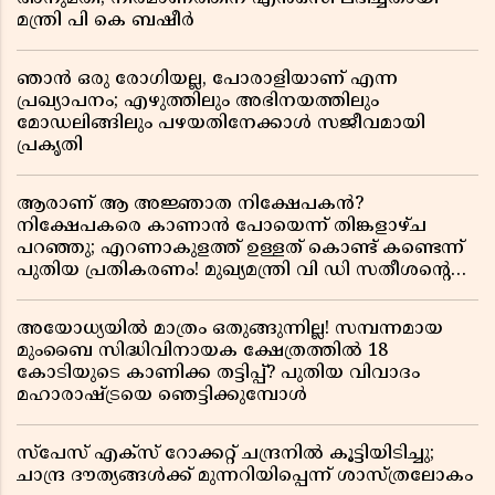
മന്ത്രി പി കെ ബഷീർ
ഞാൻ ഒരു രോഗിയല്ല, പോരാളിയാണ് എന്ന
പ്രഖ്യാപനം; എഴുത്തിലും അഭിനയത്തിലും
മോഡലിങ്ങിലും പഴയതിനേക്കാൾ സജീവമായി
പ്രകൃതി
ആരാണ് ആ അജ്ഞാത നിക്ഷേപകൻ?
നിക്ഷേപകരെ കാണാൻ പോയെന്ന് തിങ്കളാഴ്ച
പറഞ്ഞു; എറണാകുളത്ത് ഉള്ളത് കൊണ്ട് കണ്ടെന്ന്
പുതിയ പ്രതികരണം! മുഖ്യമന്ത്രി വി ഡി സതീശന്റെ
മറ്റൊരു യു-ടേൺ കൂടി വിവാദമാകുമ്പോൾ
അയോധ്യയിൽ മാത്രം ഒതുങ്ങുന്നില്ല! സമ്പന്നമായ
മുംബൈ സിദ്ധിവിനായക ക്ഷേത്രത്തിൽ 18
കോടിയുടെ കാണിക്ക തട്ടിപ്പ്? പുതിയ വിവാദം
മഹാരാഷ്ട്രയെ ഞെട്ടിക്കുമ്പോൾ
സ്പേസ് എക്സ് റോക്കറ്റ് ചന്ദ്രനിൽ കൂട്ടിയിടിച്ചു;
ചാന്ദ്ര ദൗത്യങ്ങൾക്ക് മുന്നറിയിപ്പെന്ന് ശാസ്ത്രലോകം ​​​​​​​