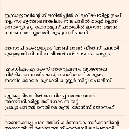
ഇസ്രാഈലിന്റെ നിലനിൽപ്പിൽ വിട്ടുവീഴ്ചയില്ല; ട്രംപ്
നല്ല സുഹൃത്താണെങ്കിലും നിലപാടിൽ മാറ്റമില്ലെന്ന്
നെതന്യാഹു; ഹോർമുസ് പാതയിൽ ഇറാൻ-ഒമാൻ
ധാരണ, തടസ്സമായി യുഎസ് ഭീഷണി
അസാപ് കേരളയുടെ ‘ലാബ് ഓൺ വീൽസ്’ പദ്ധതി
മുഖ്യമന്ത്രി വി ഡി സതീശൻ ഉദ്ഘാടനം ചെയ്യും
എംഡിഎംഎ കേസ് അന്വേഷണം വ്യാജരേഖ
നിർമിക്കുന്നവരിലേക്ക്; ലഹരി മാഫിയയുടെ
ഇടനിലക്കാരെ കുടുക്കി കണ്ണൂർ സിറ്റി പൊലീസ്
മുല്ലപ്പെരിയാറിൽ ജലനിരപ്പ് ഉയർത്താൻ
അനുവദിക്കില്ല; തമിഴ്നാട് ബജറ്റ്
പ്രഖ്യാപനത്തിനെതിരെ മന്ത്രി മോൻസ് ജോസഫ്
ബൈരക്കുപ്പ പാലത്തിന് കർണാടക സർക്കാരിൻ്റെ
അനുമതി; നിർമാണത്തിന് എൻഒസി ലഭിച്ചതായി