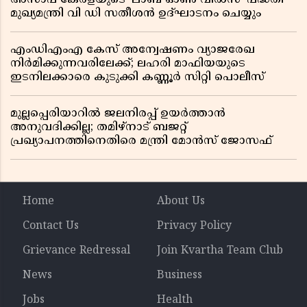
മുഖ്യമന്ത്രി വി ഡി സതീശൻ ഉദ്ഘാടനം ചെയ്യും
എംഡിഎംഎ കേസ് അന്വേഷണം വ്യാജരേഖ
നിർമിക്കുന്നവരിലേക്ക്; ലഹരി മാഫിയയുടെ
ഇടനിലക്കാരെ കുടുക്കി കണ്ണൂർ സിറ്റി പൊലീസ്
മുല്ലപ്പെരിയാറിൽ ജലനിരപ്പ് ഉയർത്താൻ
അനുവദിക്കില്ല; തമിഴ്നാട് ബജറ്റ്
പ്രഖ്യാപനത്തിനെതിരെ മന്ത്രി മോൻസ് ജോസഫ്
Home
About Us
Contact Us
Privacy Policy
Grievance Redressal
Join Kvartha Team Club
News
Business
Jobs
Health