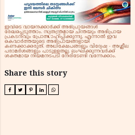
ഇവിടെ വായനക്കാർക്ക് അഭിപ്രായങ്ങൾ
രേഖപ്പെടുത്താം. സ്വതന്ത്രമായ ചിന്തയും അഭിപ്രായ
പ്രകടനവും പ്രോത്സാഹിപ്പിക്കുന്നു. എന്നാൽ ഇവ
കെവാർത്തയുടെ അഭിപ്രായങ്ങളായി
കണക്കാക്കരുത്. അധിക്ഷേപങ്ങളും വിദ്വേഷ - അശ്ലീല
പരാമർശങ്ങളും പാടുള്ളതല്ല. ലംഘിക്കുന്നവർക്ക്
ശക്തമായ നിയമനടപടി നേരിടേണ്ടി വന്നേക്കാം.
Share this story