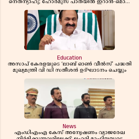
നെതന്യാഹു; ഹോർമുസ് പാതയിൽ ഇറാൻ-ഒമാൻ
ധാരണ, തടസ്സമായി യുഎസ് ഭീഷണി
Education
അസാപ് കേരളയുടെ ‘ലാബ് ഓൺ വീൽസ്’ പദ്ധതി
മുഖ്യമന്ത്രി വി ഡി സതീശൻ ഉദ്ഘാടനം ചെയ്യും
News
എംഡിഎംഎ കേസ് അന്വേഷണം വ്യാജരേഖ
നിർമിക്കുന്നവരിലേക്ക്; ലഹരി മാഫിയയുടെ