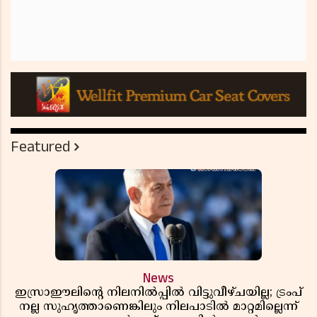
Featured
News
ഇസ്രാഈലിന്റെ നിലനിൽപ്പിൽ വിട്ടുവീഴ്ചയില്ല; ട്രംപ്
നല്ല സുഹൃത്താണെങ്കിലും നിലപാടിൽ മാറ്റമില്ലെന്ന്