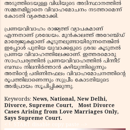
അടുത്തിടെയുള്ള വിധിയുടെ അടിസ്ഥാനത്തിൽ
സമ്മതമില്ലാതെ വിവാഹമോചനം നടത്താമെന്ന്
കോടതി വ്യക്തമാക്കി.
പ്രണയവിവാഹം രാജ്യത്ത് വ്യാപകമാണ്
എന്നതാണ് ശ്രദ്ധേയം. മുൻകാലത്ത് അറേഞ്ച്ഡ്
മാര്യേജുകളാണ് കൂടുതലുണ്ടായിരുന്നതെങ്കിൽ
ഇപ്പോൾ പുതിയ യുവാക്കളുടെ ശ്രദ്ധ കൂടുതൽ
പ്രണയ വിവാഹത്തിലേക്കാണ്. ഇത്തരമൊരു
സാഹചര്യത്തിൽ പ്രണയവിവാഹത്തിൽ പിന്നീട്
ബന്ധം നിലനിർത്താൻ കഴിയുന്നില്ലെന്നും
അതിന്റെ പരിണിതഫലം വിവാഹമോചനത്തിന്റെ
രൂപത്തിലാണെന്നും സുപ്രീം കോടതിയുടെ
അഭിപ്രായം സൂചിപ്പിക്കുന്നു.
Keywords:
News, National, New Delhi,
Divorce, Supreme Court,
Most Divorce
Cases Arising from Love Marriages Only,
Says Supreme Court.
< !- START disable copy paste -->