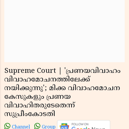
Supreme Court | 'പ്രണയവിവാഹം
വിവാഹമോചനത്തിലേക്ക്
നയിക്കുന്നു'; മിക്ക വിവാഹമോചന
കേസുകളും പ്രണയ
വിവാഹിതരുടേതെന്ന്
സുപ്രീംകോടതി
Channel
Group