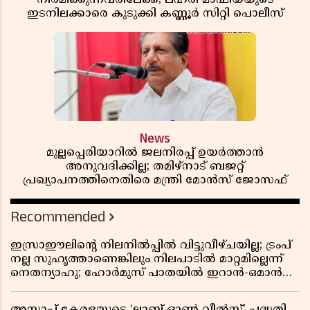
ഇടനിലക്കാരെ കുടുക്കി കണ്ണൂർ സിറ്റി പൊലീസ്
News
മുല്ലപ്പെരിയാറിൽ ജലനിരപ്പ് ഉയർത്താൻ
അനുവദിക്കില്ല; തമിഴ്നാട് ബജറ്റ്
പ്രഖ്യാപനത്തിനെതിരെ മന്ത്രി മോൻസ് ജോസഫ്
Recommended
ഇസ്രാഈലിന്റെ നിലനിൽപ്പിൽ വിട്ടുവീഴ്ചയില്ല; ട്രംപ്
നല്ല സുഹൃത്താണെങ്കിലും നിലപാടിൽ മാറ്റമില്ലെന്ന്
നെതന്യാഹു; ഹോർമുസ് പാതയിൽ ഇറാൻ-ഒമാൻ
ധാരണ, തടസ്സമായി യുഎസ് ഭീഷണി
അസാപ് കേരളയുടെ ‘ലാബ് ഓൺ വീൽസ്’ പദ്ധതി