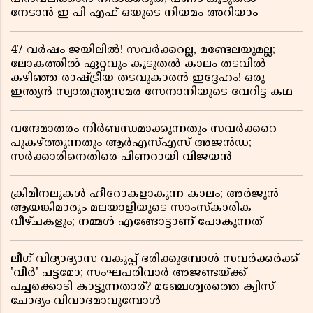
നേടാൻ ഇ പി എഫ് ഒയുടെ നിയമം അറിയാം
47 വർഷം ജയിലിൽ! സവർക്കറല്ല, മണ്ടേലയുമല്ല;
ലോകത്തിൽ ഏറ്റവും കൂടുതൽ കാലം തടവിൽ
കഴിഞ്ഞ രാഷ്ട്രീയ തടവുകാരൻ ഇദ്ദേഹം! ഒരു
ഇന്ത്യൻ സ്വാതന്ത്ര്യസമര സേനാനിയുടെ വേറിട്ട കഥ
വന്ദേമാതരം നിർബന്ധമാക്കുന്നതും സവർക്കറെ
പുകഴ്ത്തുന്നതും ആർഎസ്എസ് അജൻഡ;
സർക്കാരിനെതിരെ പിണറായി വിജയൻ
ക്രിമിനലുകൾ ഹീറോകളാകുന്ന കാലം; അർജുൻ
ആയങ്കിമാരും മലയാളിയുടെ സാംസ്കാരിക
വീഴ്ചകളും; നമ്മൾ എങ്ങോട്ടാണ് പോകുന്നത്
ലീഗ് വിദ്യാഭ്യാസ വകുപ്പ് ഭരിക്കുമ്പോൾ സവർക്കർക്ക്
'വീർ' പട്ടമോ; സംഘപരിവാർ അജണ്ടയ്ക്ക്
പച്ചക്കൊടി കാട്ടുന്നതാര്? മഞ്ചേശ്വരത്തെ ക്വിസ്
ചോദ്യം വിവാദമാവുമ്പോൾ