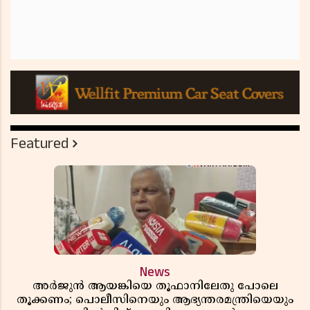
Featured
News
അർജുൻ ആയങ്കിയെ തൂഫാനിലേതു പോലെ
തൂക്കണം; പൊലീസിനെയും ആഭ്യന്തരമന്ത്രിയെയും