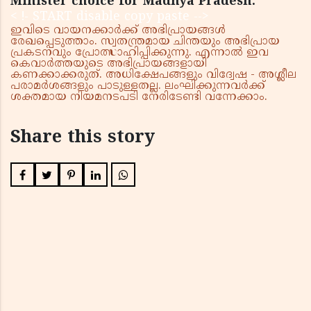
Minister choice for Madhya Pradesh.
< !- START disable copy paste -->
ഇവിടെ വായനക്കാർക്ക് അഭിപ്രായങ്ങൾ
രേഖപ്പെടുത്താം. സ്വതന്ത്രമായ ചിന്തയും അഭിപ്രായ
പ്രകടനവും പ്രോത്സാഹിപ്പിക്കുന്നു. എന്നാൽ ഇവ
കെവാർത്തയുടെ അഭിപ്രായങ്ങളായി
കണക്കാക്കരുത്. അധിക്ഷേപങ്ങളും വിദ്വേഷ - അശ്ലീല
പരാമർശങ്ങളും പാടുള്ളതല്ല. ലംഘിക്കുന്നവർക്ക്
ശക്തമായ നിയമനടപടി നേരിടേണ്ടി വന്നേക്കാം.
Share this story