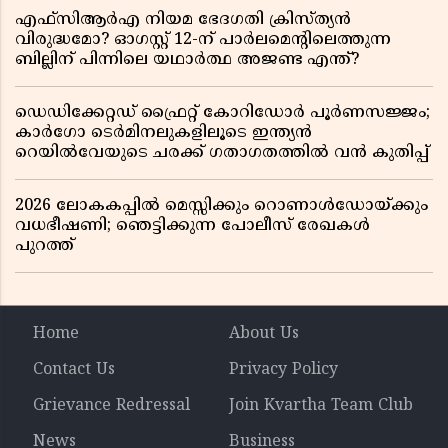
എഫ്സിആർഎ നിയമ ഭേദഗതി ക്രിസ്ത്യൻ
വിരുദ്ധമോ? ഓഗസ്റ്റ് 12-ന് പാർലമെന്റിലെത്തുന്ന
ബില്ലിന് പിന്നിലെ യഥാർത്ഥ അജണ്ട എന്ത്?
ഡെഡിക്കേറ്റഡ് ഫ്രൈറ്റ് കോറിഡോർ പൂർണസജ്ജം;
കാർഗോ ടെർമിനലുകളിലൂടെ ഇന്ത്യൻ
റെയിൽവേയുടെ ചരക്ക് ഗതാഗതത്തിൽ വൻ കുതിപ്പ്
2026 ലോകകപ്പിൽ മെസ്സിക്കും റൊണാൾഡോയ്ക്കും
വധഭീഷണി; ഞെട്ടിക്കുന്ന പോലീസ് രേഖകൾ
പുറത്ത്
Home
About Us
Contact Us
Privacy Policy
Grievance Redressal
Join Kvartha Team Club
News
Business