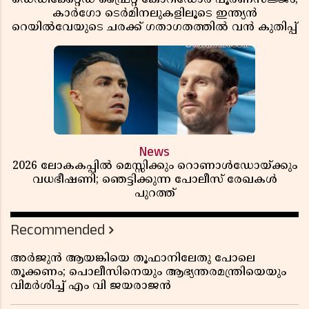
കാർഗോ ടെർമിനലുകളിലൂടെ ഇന്ത്യൻ
റെയിൽവേയുടെ ചരക്ക് ഗതാഗതത്തിൽ വൻ കുതിപ്പ്
News
2026 ലോകകപ്പിൽ മെസ്സിക്കും റൊണാൾഡോയ്ക്കും
വധഭീഷണി; ഞെട്ടിക്കുന്ന പോലീസ് രേഖകൾ
പുറത്ത്
Recommended
അർജുൻ ആയങ്കിയെ തൂഫാനിലേതു പോലെ
തൂക്കണം; പൊലീസിനെയും ആഭ്യന്തരമന്ത്രിയെയും
വിമർശിച്ച് എം വി ജയരാജൻ