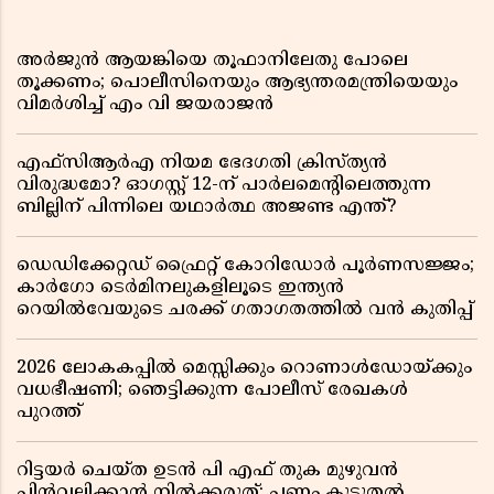
അർജുൻ ആയങ്കിയെ തൂഫാനിലേതു പോലെ
തൂക്കണം; പൊലീസിനെയും ആഭ്യന്തരമന്ത്രിയെയും
വിമർശിച്ച് എം വി ജയരാജൻ
എഫ്സിആർഎ നിയമ ഭേദഗതി ക്രിസ്ത്യൻ
വിരുദ്ധമോ? ഓഗസ്റ്റ് 12-ന് പാർലമെന്റിലെത്തുന്ന
ബില്ലിന് പിന്നിലെ യഥാർത്ഥ അജണ്ട എന്ത്?
ഡെഡിക്കേറ്റഡ് ഫ്രൈറ്റ് കോറിഡോർ പൂർണസജ്ജം;
കാർഗോ ടെർമിനലുകളിലൂടെ ഇന്ത്യൻ
റെയിൽവേയുടെ ചരക്ക് ഗതാഗതത്തിൽ വൻ കുതിപ്പ്
2026 ലോകകപ്പിൽ മെസ്സിക്കും റൊണാൾഡോയ്ക്കും
വധഭീഷണി; ഞെട്ടിക്കുന്ന പോലീസ് രേഖകൾ
പുറത്ത്
റിട്ടയർ ചെയ്ത ഉടൻ പി എഫ് തുക മുഴുവൻ
പിൻവലിക്കാൻ നിൽക്കരുത്; പണം കൂടുതൽ