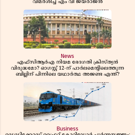
വിമർശിച്ച് എം വി ജയരാജൻ
News
എഫ്സിആർഎ നിയമ ഭേദഗതി ക്രിസ്ത്യൻ
വിരുദ്ധമോ? ഓഗസ്റ്റ് 12-ന് പാർലമെന്റിലെത്തുന്ന
ബില്ലിന് പിന്നിലെ യഥാർത്ഥ അജണ്ട എന്ത്?
Business
ഡെഡിക്കേറ്റഡ് ഫ്രൈറ്റ് കോറിഡോർ പൂർണസജ്ജം;