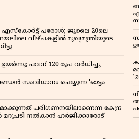
ബ
എ
സ
ഫ
എസ്‌കോർട്ട് പരോൾ; ജൂലൈ 20ലെ
ഓ
സ
ഫയലിലെ വീഴ്ചകളിൽ മുഖ്യമന്ത്രിയുടെ
ഉയ
ട്ടു
ക
ഉയർന്നു; പവന് 120 രൂപ വര്‍ധിച്ചു
മ
'ഓ
ാണ്ഡൻ സംവിധാനം ചെയ്യുന്ന 'ഓട്ടം
നീ
അ
ിതമാക്കുന്നത് പരിഗണനയിലാണെന്ന കേന്ദ്ര
പ
സ
ിൽ മറുപടി നൽകാൻ ഹർജിക്കാരോട്
മ
സ