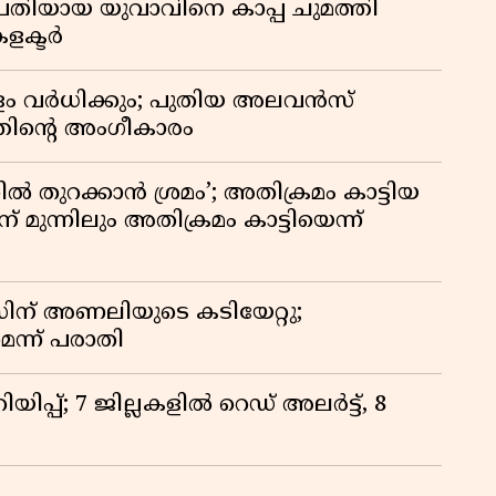
രതിയായ യുവാവിനെ കാപ്പ ചുമത്തി
കളക്ടർ
പളം വർധിക്കും; പുതിയ അലവൻസ്
്തിൻ്റെ അംഗീകാരം
 തുറക്കാൻ ശ്രമം’; അതിക്രമം കാട്ടിയ
് മുന്നിലും അതിക്രമം കാട്ടിയെന്ന്
്സിന് അണലിയുടെ കടിയേറ്റു;
െന്ന് പരാതി
ിപ്പ്; 7 ജില്ലകളിൽ റെഡ് അലർട്ട്, 8