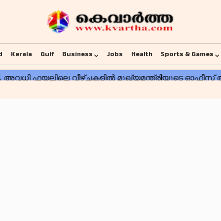
d
Kerala
Gulf
Business
Jobs
Health
Sports & Games