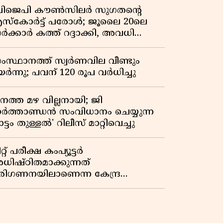
ിജെപി കൗൺസിലർ സുഗതന്റെ
സ്‌കോർട്ട് പരോൾ; ജൂലൈ 20ലെ
ർക്കാർ കത്ത് റദ്ദാക്കി, അവധി
യലിലെ വീഴ്ചകളിൽ മുഖ്യമന്ത്രിയുടെ
ഫീസ് അന്വേഷണത്തിന് ഉത്തരവിട്ടു
ംസ്ഥാനത്ത് സ്വര്‍ണവില വീണ്ടും
ർന്നു; പവന് 120 രൂപ വര്‍ധിച്ചു
നത്ത മഴ വില്ലനായി; ജി
ാർത്താണ്ഡൻ സംവിധാനം ചെയ്യുന്ന
ട്ടം തുള്ളൽ' റിലീസ് മാറ്റിവെച്ചു
റ്റ് പരീക്ഷ കംപ്യൂട്ടർ
ധിഷ്ഠിതമാക്കുന്നത്
രിഗണനയിലാണെന്ന കേന്ദ്ര
ർക്കാരിൻ്റെ സത്യവാങ്മൂലത്തിൽ
റുപടി നൽകാൻ ഹർജിക്കാരോട്
ുപ്രീംകോടതി