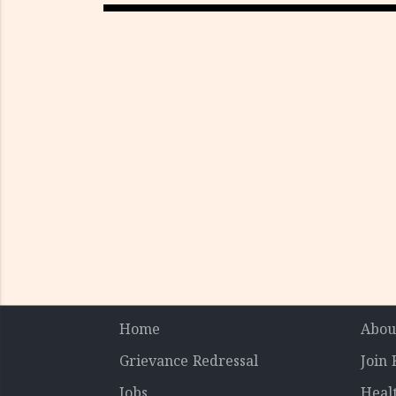
Home
Abou
Grievance Redressal
Join
Jobs
Heal