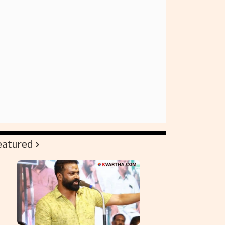
eatured