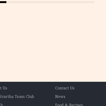
t Us
Contact Us
 Kvartha Team Club
News
th
Food & Recipes