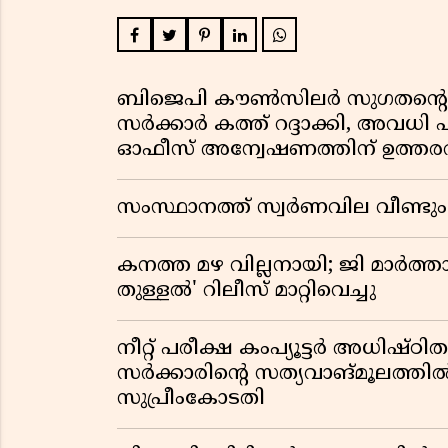
ബിജെപി കൗൺസിലർ സുഗതന്റെ 
സർക്കാർ കത്ത് റദ്ദാക്കി, അവധി 
ഓഫീസ് അന്വേഷണത്തിന് ഉത്തരവി
സംസ്ഥാനത്ത് സ്വര്‍ണവില വീണ്ടും 
കനത്ത മഴ വില്ലനായി; ജി മാർത്ത
തുള്ളൽ' റിലീസ് മാറ്റിവെച്ചു
നീറ്റ് പരീക്ഷ കംപ്യൂട്ടർ അധിഷ്ഠ
സർക്കാരിൻ്റെ സത്യവാങ്മൂലത്ത
സുപ്രീംകോടതി