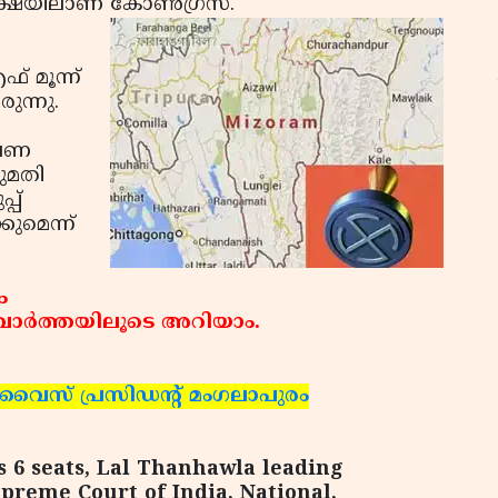
ക്ഷയിലാണ് കോണ്‍ഗ്രസ്.
് മൂന്ന്
ുന്നു.
ഫ
തവണ
ഓ
ുമതി
്പ്
ുമെന്ന്
ം
ാര്‍ത്തയിലൂടെ അറിയാം.
് വൈസ് പ്രസിഡന്റ് മംഗലാപുരം
 6 seats, Lal Thanhawla leading
upreme Court of India, National,