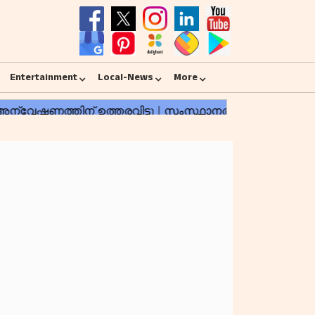
Entertainment
Local-News
More