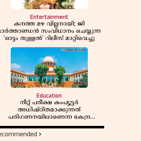
Entertainment
കനത്ത മഴ വില്ലനായി; ജി
മാർത്താണ്ഡൻ സംവിധാനം ചെയ്യുന്ന
'ഓട്ടം തുള്ളൽ' റിലീസ് മാറ്റിവെച്ചു
Education
നീറ്റ് പരീക്ഷ കംപ്യൂട്ടർ
അധിഷ്ഠിതമാക്കുന്നത്
പരിഗണനയിലാണെന്ന കേന്ദ്ര
സർക്കാരിൻ്റെ സത്യവാങ്മൂലത്തിൽ
മറുപടി നൽകാൻ ഹർജിക്കാരോട്
ecommended
സുപ്രീംകോടതി