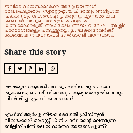
ഇവിടെ വായനക്കാർക്ക് അഭിപ്രായങ്ങൾ
രേഖപ്പെടുത്താം. സ്വതന്ത്രമായ ചിന്തയും അഭിപ്രായ
പ്രകടനവും പ്രോത്സാഹിപ്പിക്കുന്നു. എന്നാൽ ഇവ
കെവാർത്തയുടെ അഭിപ്രായങ്ങളായി
കണക്കാക്കരുത്. അധിക്ഷേപങ്ങളും വിദ്വേഷ - അശ്ലീല
പരാമർശങ്ങളും പാടുള്ളതല്ല. ലംഘിക്കുന്നവർക്ക്
ശക്തമായ നിയമനടപടി നേരിടേണ്ടി വന്നേക്കാം.
Share this story
അർജുൻ ആയങ്കിയെ തൂഫാനിലേതു പോലെ
തൂക്കണം; പൊലീസിനെയും ആഭ്യന്തരമന്ത്രിയെയും
വിമർശിച്ച് എം വി ജയരാജൻ
എഫ്സിആർഎ നിയമ ഭേദഗതി ക്രിസ്ത്യൻ
വിരുദ്ധമോ? ഓഗസ്റ്റ് 12-ന് പാർലമെന്റിലെത്തുന്ന
ബില്ലിന് പിന്നിലെ യഥാർത്ഥ അജണ്ട എന്ത്?