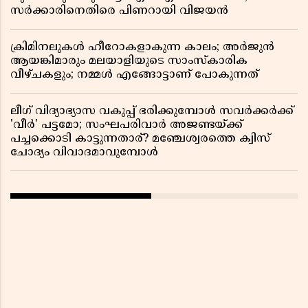
സർക്കാരിനെതിരെ പിണറായി വിജയൻ
ക്രിമിനലുകൾ ഹീറോകളാകുന്ന കാലം; അർജുൻ
ആയങ്കിമാരും മലയാളിയുടെ സാംസ്കാരിക
വീഴ്ചകളും; നമ്മൾ എങ്ങോട്ടാണ് പോകുന്നത്
ലീഗ് വിദ്യാഭ്യാസ വകുപ്പ് ഭരിക്കുമ്പോൾ സവർക്കർക്ക്
'വീർ' പട്ടമോ; സംഘപരിവാർ അജണ്ടയ്ക്ക്
പച്ചക്കൊടി കാട്ടുന്നതാര്? മഞ്ചേശ്വരത്തെ ക്വിസ്
ചോദ്യം വിവാദമാവുമ്പോൾ