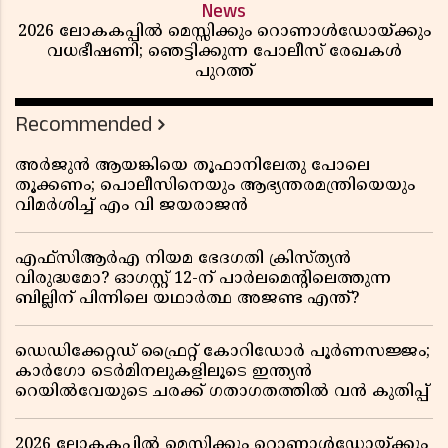
News
2026 ലോകകപ്പിൽ മെസ്സിക്കും റൊണാൾഡോയ്ക്കും
വധഭീഷണി; ഞെട്ടിക്കുന്ന പോലീസ് രേഖകൾ
പുറത്ത്
Recommended
അർജുൻ ആയങ്കിയെ തൂഫാനിലേതു പോലെ
തൂക്കണം; പൊലീസിനെയും ആഭ്യന്തരമന്ത്രിയെയും
വിമർശിച്ച് എം വി ജയരാജൻ
എഫ്സിആർഎ നിയമ ഭേദഗതി ക്രിസ്ത്യൻ
വിരുദ്ധമോ? ഓഗസ്റ്റ് 12-ന് പാർലമെന്റിലെത്തുന്ന
ബില്ലിന് പിന്നിലെ യഥാർത്ഥ അജണ്ട എന്ത്?
ഡെഡിക്കേറ്റഡ് ഫ്രൈറ്റ് കോറിഡോർ പൂർണസജ്ജം;
കാർഗോ ടെർമിനലുകളിലൂടെ ഇന്ത്യൻ
റെയിൽവേയുടെ ചരക്ക് ഗതാഗതത്തിൽ വൻ കുതിപ്പ്
2026 ലോകകപ്പിൽ മെസ്സിക്കും റൊണാൾഡോയ്ക്കും