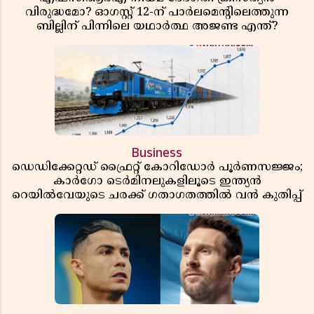
വിരുദ്ധമോ? ഓഗസ്റ്റ് 12-ന് പാർലമെന്റിലെത്തുന്ന
ബില്ലിന് പിന്നിലെ യഥാർത്ഥ അജണ്ട എന്ത്?
Business
ഡെഡിക്കേറ്റഡ് ഫ്രൈറ്റ് കോറിഡോർ പൂർണസജ്ജം;
കാർഗോ ടെർമിനലുകളിലൂടെ ഇന്ത്യൻ
റെയിൽവേയുടെ ചരക്ക് ഗതാഗതത്തിൽ വൻ കുതിപ്പ്