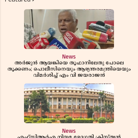
News
അർജുൻ ആയങ്കിയെ തൂഫാനിലേതു പോലെ
തൂക്കണം; പൊലീസിനെയും ആഭ്യന്തരമന്ത്രിയെയും
വിമർശിച്ച് എം വി ജയരാജൻ
News
എഫ്സിആർഎ നിയമ ഭേദഗതി ക്രിസ്ത്യൻ