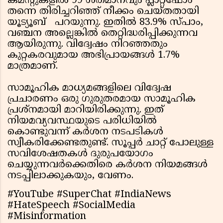
കമന്റുകളില്‍ 99 ശതമാനവും പ്ലാറ്റ്ഫോം
തന്നെ തിരിച്ചറിഞ്ഞ് നീക്കം ചെയ്തതായി
യൂട്യൂബ് പറയുന്നു. ഇതില്‍ 83.9% സ്പാം,
വഞ്ചന അല്ലെങ്കില്‍ തെറ്റിദ്ധരിപ്പിക്കുന്നവ
ആയിരുന്നു. വിദ്വേഷം നിറഞ്ഞതും
കുറ്റകരവുമായ അഭിപ്രായങ്ങള്‍ 1.7%
മാത്രമാണ്.
സാമൂഹിക മാധ്യമങ്ങളിലെ വിദ്വേഷ
പ്രചാരണം ഒരു ഗുരുതരമായ സാമൂഹിക
പ്രശ്നമായി മാറിയിരിക്കുന്നു. ഇത്
നിയമവ്യവസ്ഥയുടെ പരിധിയിൽ
കൊണ്ടുവന്ന് കർശന നടപടികൾ
സ്വീകരിക്കേണ്ടതുണ്ട്. സൂപ്പർ ചാറ്റ് പോലുള്ള
സവിശേഷതകൾ ദുരുപയോഗം
ചെയ്യുന്നവർക്കെതിരെ കർശന നിയമങ്ങൾ
നടപ്പിലാക്കുകയും, വേണം.
#YouTube #SuperChat #IndiaNews
#HateSpeech #SocialMedia
#Misinformation