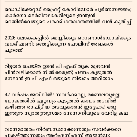
ഡെഡിക്കേറ്റഡ് ഫ്രൈറ്റ് കോറിഡോർ പൂർണസജ്ജം;
കാർഗോ ടെർമിനലുകളിലൂടെ ഇന്ത്യൻ
റെയിൽവേയുടെ ചരക്ക് ഗതാഗതത്തിൽ വൻ കുതിപ്പ്
2026 ലോകകപ്പിൽ മെസ്സിക്കും റൊണാൾഡോയ്ക്കും
വധഭീഷണി; ഞെട്ടിക്കുന്ന പോലീസ് രേഖകൾ
പുറത്ത്
റിട്ടയർ ചെയ്ത ഉടൻ പി എഫ് തുക മുഴുവൻ
പിൻവലിക്കാൻ നിൽക്കരുത്; പണം കൂടുതൽ
നേടാൻ ഇ പി എഫ് ഒയുടെ നിയമം അറിയാം
47 വർഷം ജയിലിൽ! സവർക്കറല്ല, മണ്ടേലയുമല്ല;
ലോകത്തിൽ ഏറ്റവും കൂടുതൽ കാലം തടവിൽ
കഴിഞ്ഞ രാഷ്ട്രീയ തടവുകാരൻ ഇദ്ദേഹം! ഒരു
ഇന്ത്യൻ സ്വാതന്ത്ര്യസമര സേനാനിയുടെ വേറിട്ട കഥ
വന്ദേമാതരം നിർബന്ധമാക്കുന്നതും സവർക്കറെ
പുകഴ്ത്തുന്നതും ആർഎസ്എസ് അജൻഡ;