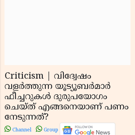
Criticism | വിദ്വേഷം
വളർത്തുന്ന യൂട്യൂബർമാർ
ഫീച്ചറുകൾ ദുരുപയോഗം
ചെയ്ത് എങ്ങനെയാണ് പണം
നേടുന്നത്?​​​​​​​
Channel
Group