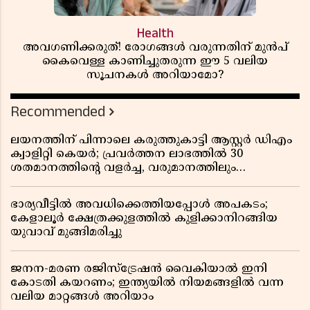
Health
അവഗണിക്കരുത്! രോഗങ്ങൾ വരുന്നതിന് മുൻപ്
കൈവെള്ള കാണിച്ചുതരുന്ന ഈ 5 വലിയ
സൂചനകൾ അറിയാമോ?
Recommended
ലയനത്തിന് പിന്നാലെ കരുത്തുകാട്ടി ആസ്റ്റർ ഡിഎം
ക്വാളിറ്റി കെയർ; പ്രവർത്തന ലാഭത്തിൽ 30
ശതമാനത്തിൻ്റെ വളർച്ച, വരുമാനത്തിലും
ലാഭത്തിലും വൻ കുതിപ്പ് രേഖപ്പെടുത്തി ആദ്യ പാദ
റിപ്പോർട്ട് പുറത്ത്
ഭാര്യവീട്ടിൽ അവധിക്കെത്തിയപ്പോൾ അപകടം;
കേളാലൂർ ക്ഷേത്രക്കുളത്തിൽ കുളിക്കാനിറങ്ങിയ
യുവാവ് മുങ്ങിമരിച്ചു
ജനന-മരണ രജിസ്ട്രേഷൻ വൈകിയാൽ ഇനി
കോടതി കയറണം; ഇന്ത്യയിൽ നിയമങ്ങളിൽ വന്ന
വലിയ മാറ്റങ്ങൾ അറിയാം