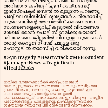
കാരണം ഫലം ലഭിച്ചുകഴിഞ്ഞാല്‍ മാത്രമേ
അറിയാന്‍ കഴിയൂ-' എന്ന് ടെയ്‌നമ്പേറ്റ്
ഇന്‍സ്‌പെക്ടര്‍ സെന്തില്‍ മുരുഗന്‍ പറഞ്ഞു.
പബ്ബിലെ സിസിടിവി ദൃശ്യങ്ങള്‍ പരിശോധിച്ച്
സുബൈലിന്റെ മരണത്തിന് കാരണമായ
സംഭവങ്ങളെക്കുറിച്ച് കൂടുതല്‍ വിവരങ്ങള്‍
ശേഖരിക്കാന്‍ പൊലീസ് ശ്രമിക്കുകയാണ്.
ശിവഗംഗൈ ജില്ലയില്‍ നിന്നുള്ള സുഹൈല്‍
തന്റെ കോളജിന് സമീപമുള്ള ഒരു
ഹോസ്റ്റലില്‍ താമസിച്ച് വരികയായിരുന്നു.
#GymTragedy #HeartAttack #MBBSStudent
#JamnagarNews #TragicDeath
#HealthRisks
ഇവിടെ വായനക്കാർക്ക് അഭിപ്രായങ്ങൾ
രേഖപ്പെടുത്താം. സ്വതന്ത്രമായ ചിന്തയും അഭിപ്രായ
പ്രകടനവും പ്രോത്സാഹിപ്പിക്കുന്നു. എന്നാൽ ഇവ
കെവാർത്തയുടെ അഭിപ്രായങ്ങളായി
കണക്കാക്കരുത്. അധിക്ഷേപങ്ങളും വിദ്വേഷ - അശ്ലീല
പരാമർശങ്ങളും പാടുള്ളതല്ല. ലംഘിക്കുന്നവർക്ക്
ശക്തമായ നിയമനടപടി നേരിടേണ്ടി വന്നേക്കാം.