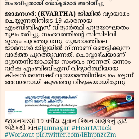
സംഭവിച്ചതായി ഡോക്ടര്‍മാര്‍ അറിയിച്ചു
ജാമനഗര്‍: (KVARTHA)
ജിമ്മില്‍ വ്യായാമം
ചെയ്യുന്നതിനിടെ 19 കാരനായ
എംബിബിഎസ് വിദ്യാര്‍ത്ഥി ഹൃദയാഘാതം
മൂലം മരിച്ചു. സംഭവത്തിന്റെ സിസിടിവി
ദൃശ്യം പുറത്തുവന്നു. ഗുജറാത്തിലെ
ജാമനഗര്‍ ജില്ലയില്‍ നിന്നാണ് ഞെട്ടിക്കുന്ന
വാര്‍ത്ത പുറത്തുവന്നത്. ചൊവ്വാഴ്ചയാണ്
ദുരന്തനിടയാക്കിയ സംഭവം നടന്നത്. ഒന്നാം
വര്‍ഷ എംബിബിഎസ് വിദ്യാര്‍ത്ഥിയായ
കിഷന്‍ മണേക്ക് വ്യായാമത്തിനിടെ പെട്ടെന്ന്
അവശനായി കുഴഞ്ഞു വീഴുകയായിരുന്നു.
જામનગરમાં 19 વર્ષીય યુવાન કિશન માણેકનું હાર્ટ
એટેકથી મોત
#Jamnagar
#HeartAttack
#Workout
pic.twitter.com/iBlnpnzcZm