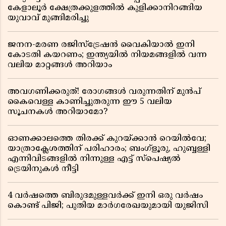
കേളാലൂർ ക്ഷേത്രക്കുളത്തിൽ കുളിക്കാനിറങ്ങിയ
യുവാവ് മുങ്ങിമരിച്ചു
ജനന-മരണ രജിസ്ട്രേഷൻ വൈകിയാൽ ഇനി
കോടതി കയറണം; ഇന്ത്യയിൽ നിയമങ്ങളിൽ വന്ന
വലിയ മാറ്റങ്ങൾ അറിയാം
അവഗണിക്കരുത്! രോഗങ്ങൾ വരുന്നതിന് മുൻപ്
കൈവെള്ള കാണിച്ചുതരുന്ന ഈ 5 വലിയ
സൂചനകൾ അറിയാമോ?
ഓണക്കാലത്തെ തിരക്ക് കുറയ്ക്കാൻ റെയിൽവേ;
യാത്രാക്ലേശത്തിന് പരിഹാരം; ബംഗ്ളൂരു, ഹുബ്ബള്ളി
എന്നിവിടങ്ങളിൽ നിന്നുള്ള എട്ട് സ്പെഷ്യൽ
ട്രെയിനുകൾ നീട്ടി
4 വർഷത്തെ ബിരുദമുള്ളവർക്ക് ഇനി ഒരു വർഷം
കൊണ്ട് പിജി; പുതിയ മാർഗരേഖയുമായി യുജിസി