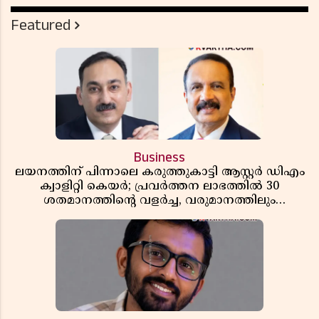
Featured
Business
ലയനത്തിന് പിന്നാലെ കരുത്തുകാട്ടി ആസ്റ്റർ ഡിഎം
ക്വാളിറ്റി കെയർ; പ്രവർത്തന ലാഭത്തിൽ 30
ശതമാനത്തിൻ്റെ വളർച്ച, വരുമാനത്തിലും
ലാഭത്തിലും വൻ കുതിപ്പ് രേഖപ്പെടുത്തി ആദ്യ പാദ
റിപ്പോർട്ട് പുറത്ത്