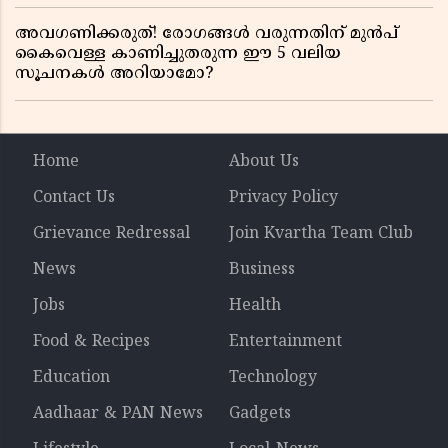
അവഗണിക്കരുത്! രോഗങ്ങൾ വരുന്നതിന് മുൻപ്
കൈവെള്ള കാണിച്ചുതരുന്ന ഈ 5 വലിയ
സൂചനകൾ അറിയാമോ?
Home
About Us
Contact Us
Privacy Policy
Grievance Redressal
Join Kvartha Team Club
News
Business
Jobs
Health
Food & Recipes
Entertainment
Education
Technology
Aadhaar & PAN News
Gadgets