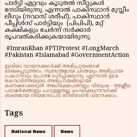
പാർട്ടി ഏറ്റവും കൂടുതൽ സീറ്റുകൾ
നേടിയിരുന്നു. എന്നാൽ പാകിസ്ഥാൻ മുസ്ലീം
ലീഗും (നവാസ് ശരീഫ്), പാകിസ്ഥാൻ
പീപ്പിൾസ് പാർട്ടിയും (പിപിപി), മറ്റ്
കക്ഷികളും ചേർന്ന് സർക്കാർ
രൂപവത്കരിക്കുകയായിരുന്നു.
#ImranKhan #PTIProtest #LongMarch
#Pakistan #Islamabad #GovernmentAction
ഇവിടെ വായനക്കാർക്ക് അഭിപ്രായങ്ങൾ
രേഖപ്പെടുത്താം. സ്വതന്ത്രമായ ചിന്തയും അഭിപ്രായ
പ്രകടനവും പ്രോത്സാഹിപ്പിക്കുന്നു. എന്നാൽ ഇവ
കെവാർത്തയുടെ അഭിപ്രായങ്ങളായി
കണക്കാക്കരുത്. അധിക്ഷേപങ്ങളും വിദ്വേഷ - അശ്ലീല
പരാമർശങ്ങളും പാടുള്ളതല്ല. ലംഘിക്കുന്നവർക്ക്
ശക്തമായ നിയമനടപടി നേരിടേണ്ടി വന്നേക്കാം.
Tags
National News
News