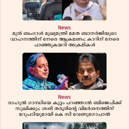
News
മുൻ ബംഗാൾ മുഖ്യമന്ത്രി മമത ബാനർജിയുടെ
വാഹനത്തിന് നേരെ ആക്രമണം; കാറിന് നേരെ
പാഞ്ഞുകയറി അക്രമികൾ
News
രാഹുൽ ഗാന്ധിയെ കുറ്റം പറഞ്ഞാൽ ബിജെപിക്ക്
സുഖിക്കും; ശശി തരൂരിന്റെ വിമർശനത്തിന്
മറുപടിയുമായി കെ സി വേണുഗോപാൽ