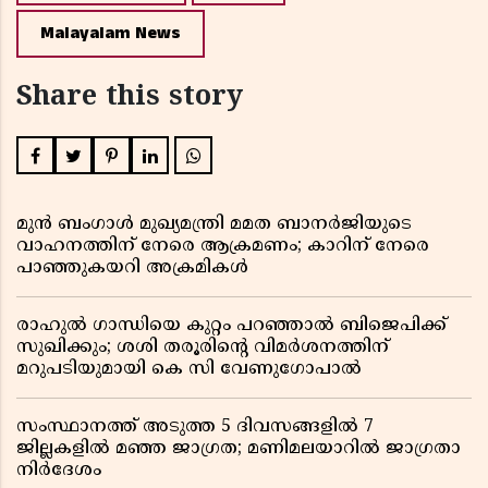
Malayalam News
Share this story
മുൻ ബംഗാൾ മുഖ്യമന്ത്രി മമത ബാനർജിയുടെ
വാഹനത്തിന് നേരെ ആക്രമണം; കാറിന് നേരെ
പാഞ്ഞുകയറി അക്രമികൾ
രാഹുൽ ഗാന്ധിയെ കുറ്റം പറഞ്ഞാൽ ബിജെപിക്ക്
സുഖിക്കും; ശശി തരൂരിന്റെ വിമർശനത്തിന്
മറുപടിയുമായി കെ സി വേണുഗോപാൽ
സംസ്ഥാനത്ത് അടുത്ത 5 ദിവസങ്ങളിൽ 7
ജില്ലകളിൽ മഞ്ഞ ജാഗ്രത; മണിമലയാറിൽ ജാഗ്രതാ
നിർദേശം