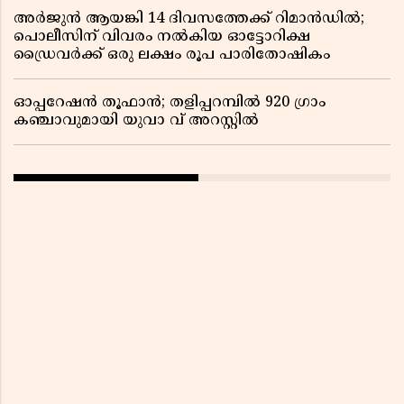
അർജുൻ ആയങ്കി 14 ദിവസത്തേക്ക് റിമാൻഡിൽ;
പൊലീസിന് വിവരം നൽകിയ ഓട്ടോറിക്ഷ
ഡ്രൈവർക്ക് ഒരു ലക്ഷം രൂപ പാരിതോഷികം
ഓപ്പറേഷൻ തൂഫാൻ; തളിപ്പറമ്പിൽ 920 ഗ്രാം
കഞ്ചാവുമായി യുവാ വ് അറസ്റ്റിൽ