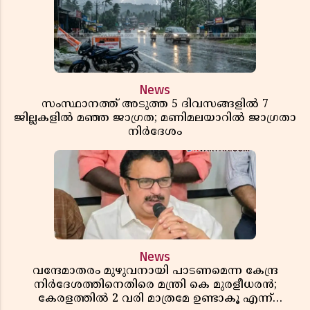
News
സംസ്ഥാനത്ത് അടുത്ത 5 ദിവസങ്ങളിൽ 7
ജില്ലകളിൽ മഞ്ഞ ജാഗ്രത; മണിമലയാറിൽ ജാഗ്രതാ
നിർദേശം
News
വന്ദേമാതരം മുഴുവനായി പാടണമെന്ന കേന്ദ്ര
നിർദേശത്തിനെതിരെ മന്ത്രി കെ മുരളീധരൻ;
കേരളത്തിൽ 2 വരി മാത്രമേ ഉണ്ടാകൂ എന്ന്