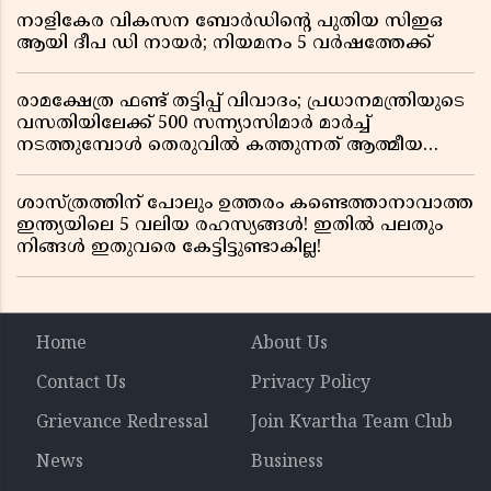
നാളികേര വികസന ബോർഡിൻ്റെ പുതിയ സിഇഒ
ആയി ദീപ ഡി നായർ; നിയമനം 5 വർഷത്തേക്ക് ​​​​​​​
രാമക്ഷേത്ര ഫണ്ട് തട്ടിപ്പ് വിവാദം; പ്രധാനമന്ത്രിയുടെ
വസതിയിലേക്ക് 500 സന്ന്യാസിമാർ മാർച്ച്
നടത്തുമ്പോൾ തെരുവിൽ കത്തുന്നത് ആത്മീയ
രോഷം
ശാസ്ത്രത്തിന് പോലും ഉത്തരം കണ്ടെത്താനാവാത്ത
ഇന്ത്യയിലെ 5 വലിയ രഹസ്യങ്ങൾ! ഇതിൽ പലതും
നിങ്ങൾ ഇതുവരെ കേട്ടിട്ടുണ്ടാകില്ല!
Home
About Us
Contact Us
Privacy Policy
Grievance Redressal
Join Kvartha Team Club
News
Business