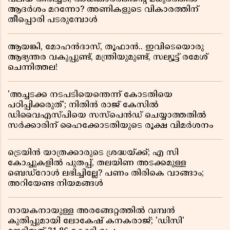
ആദർശം മറന്നോ? അണികളുടെ വികാരത്തിന്
തീപ്പൊരി പടരുമ്പോൾ
ആയങ്കി, മോഹൻദാസ്, തൂഫാൻ.. ഇവിടെയൊരു
ആഭ്യന്തര വകുപ്പുണ്ട്, മന്ത്രിയുമുണ്ട്, സല്യൂട്ട് രമേശ്‌
ചെന്നിത്തല!
'അച്ചടക്ക നടപടിയെന്തെന്ന് കോടതിയെ
പഠിപ്പിക്കരുത്'; നിതിൻ രാജ് കേസിൽ
ഡിവൈഎസ്പിയെ സസ്പെൻഡ് ചെയ്യാത്തതിൽ
സർക്കാരിന് ഹൈക്കോടതിയുടെ രൂക്ഷ വിമർശനം
ട്രെയിൻ യാത്രക്കാരുടെ ശ്രദ്ധയ്ക്ക്; എ സി
കോച്ചുകളിൽ പുതപ്പ്, തലയിണ അടക്കമുള്ള
ബെഡ്റോൾ ലഭിച്ചില്ലേ? പണം തിരികെ വാങ്ങാം;
അറിയേണ്ട നിയമങ്ങൾ
നായകനായുള്ള അരങ്ങേറ്റത്തിൽ വമ്പൻ
കുതിപ്പുമായി ലോകേഷ് കനകരാജ്; 'ഡിസി'