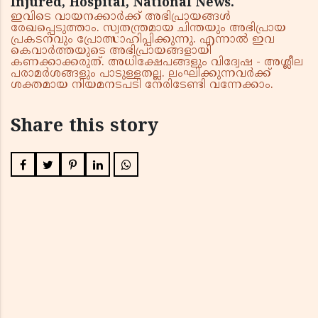
Injured, Hospital, National News.
ഇവിടെ വായനക്കാർക്ക് അഭിപ്രായങ്ങൾ
രേഖപ്പെടുത്താം. സ്വതന്ത്രമായ ചിന്തയും അഭിപ്രായ
പ്രകടനവും പ്രോത്സാഹിപ്പിക്കുന്നു. എന്നാൽ ഇവ
കെവാർത്തയുടെ അഭിപ്രായങ്ങളായി
കണക്കാക്കരുത്. അധിക്ഷേപങ്ങളും വിദ്വേഷ - അശ്ലീല
പരാമർശങ്ങളും പാടുള്ളതല്ല. ലംഘിക്കുന്നവർക്ക്
ശക്തമായ നിയമനടപടി നേരിടേണ്ടി വന്നേക്കാം.
Share this story