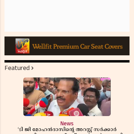
Featured
News
‘ടി ജി മോഹൻദാസിൻ്റെ അറസ്റ്റ് സർക്കാർ