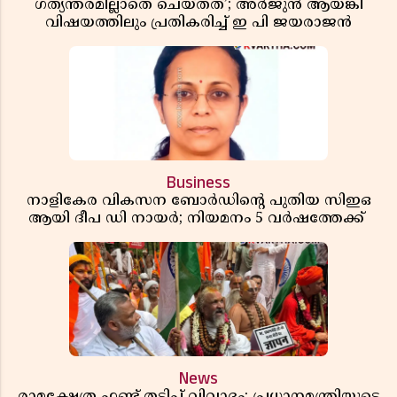
ഗത്യന്തരമില്ലാതെ ചെയ്തത്’; അർജുൻ ആയങ്കി
വിഷയത്തിലും പ്രതികരിച്ച് ഇ പി ജയരാജൻ
Business
നാളികേര വികസന ബോർഡിൻ്റെ പുതിയ സിഇഒ
ആയി ദീപ ഡി നായർ; നിയമനം 5 വർഷത്തേക്ക് ​​​​​​​
News
രാമക്ഷേത്ര ഫണ്ട് തട്ടിപ്പ് വിവാദം; പ്രധാനമന്ത്രിയുടെ